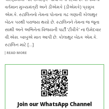
વર્તમાન મુખ્યમંત્રી અને ડીએમકે (ડીએમકે) પ્રમુખ
એમ.કે. સ્ટાલિનનો તેમના પોતાના ગઢ ગણાતી કોલાથુર
બેઠક પરથી પરાજય થયો છે. સ્ટાલિનને તેમના જ જૂના
સાથી અને અભિનેતા વિજયની પાર્ટી ‘ટીવીકે’ ના ઉમેદવાર
વી.એસ. બાબુએ માત આપી છે. કોલાથુર બેઠક એમ.કે.
સ્ટાલિન માટે […]
READ MORE
Join our WhatsApp Channel