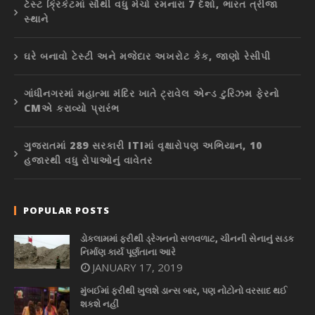
ટેસ્ટ ક્રિકેટમાં સૌથી વધુ મેચો રમનારા 7 દેશો, ભારત ત્રીજા
સ્થાને
ઘરે બનાવો ટેસ્ટી અને મજેદાર અખરોટ કેક, જાણો રેસીપી
ગાંધીનગરમાં મહાત્મા મંદિર ખાતે ટ્રાવેલ એન્ડ ટુરિઝમ ફેરનો
CMએ કરાવ્યો પ્રારંભ
ગુજરાતમાં 289 સરકારી ITIમાં વૃક્ષારોપણ અભિયાન, 10
હજારથી વધુ રોપાઓનું વાવેતર
POPULAR POSTS
ડોકલામમાં ફરીથી ડ્રેગનનો સળવળાટ, ચીનની સેનાનું સડક
નિર્માણ કાર્ય પૂર્ણતાના આરે
JANUARY 17, 2019
મુંબઈમાં ફરીથી ખુલશે ડાન્સ બાર, પણ નોટોનો વરસાદ થઈ
શકશે નહીં