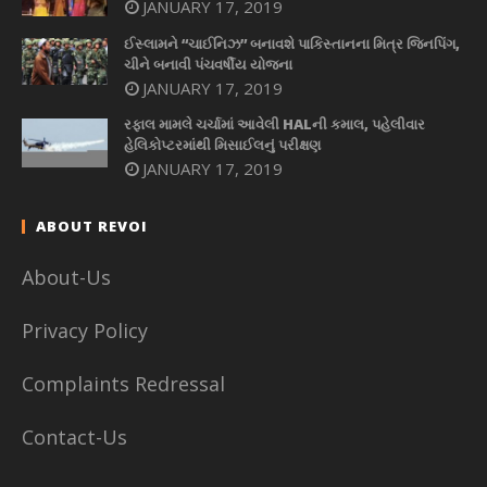
JANUARY 17, 2019
ઈસ્લામને “ચાઈનિઝ” બનાવશે પાકિસ્તાનના મિત્ર જિનપિંગ,
ચીને બનાવી પંચવર્ષીય યોજના
JANUARY 17, 2019
રફાલ મામલે ચર્ચામાં આવેલી HALની કમાલ, પહેલીવાર
હેલિકોપ્ટરમાંથી મિસાઈલનું પરીક્ષણ
JANUARY 17, 2019
ABOUT REVOI
About-Us
Privacy Policy
Complaints Redressal
Contact-Us