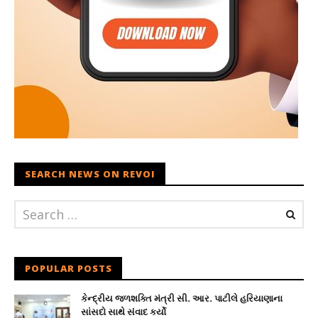
SEARCH NEWS ON REVOI
POPULAR POSTS
કેન્દ્રીય જળશક્તિ મંત્રી સી. આર. પાટીલે હરિયાણાના
સાંસદો સાથે સંવાદ કર્યો