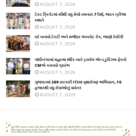
AUGUST 7, 2026
ટેસ્ટ ક્રિકેટમાં સૌથી વધુ મેચો રમનારા 7 દેશો, ભારત ત્રીજા
સ્થાને
AUGUST 7, 2026
ઘરે બનાવો ટેસ્ટી અને મજેદાર અખરોટ કેક, જાણો રેસીપી
AUGUST 7, 2026
ગાંધીનગરમાં મહાત્મા મંદિર ખાતે ટ્રાવેલ એન્ડ ટુરિઝમ ફેરનો
CMએ કરાવ્યો પ્રારંભ
AUGUST 7, 2026
ગુજરાતમાં 289 સરકારી ITIમાં વૃક્ષારોપણ અભિયાન, 10
હજારથી વધુ રોપાઓનું વાવેતર
AUGUST 7, 2026