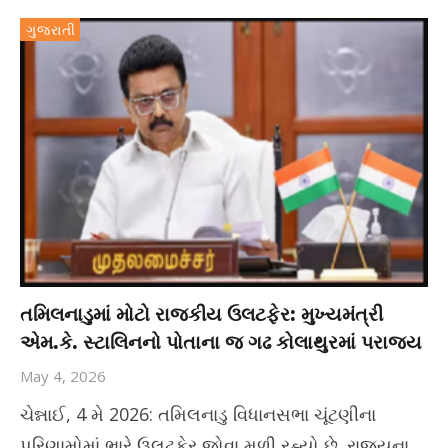
ગુજરાતી
તમિલનાડુમાં મોટો રાજકીય ઉલટફેર: મુખ્યમંત્રી
એમ.કે. સ્ટાલિનનો પોતાના જ ગઢ કોલાથુરમાં પરાજય
May 4, 2026
ચેન્નાઈ, 4 મે 2026: તમિલનાડુ વિધાનસભા ચૂંટણીના
પરિણામોમાં ભારે ઉલટફેર જોવા મળી રહ્યો છે. રાજ્યના