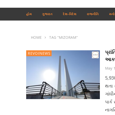
હોમ
ગુજરાત
દેશ-વિદેશ
રાજનીતિ
મનો
HOME
TAG "MIZORAM"
પ્રા
REVOINEWS
આકર્ષ
May 
5,93
થતા 
ગાંધી
પાર્ક
નાગરિ