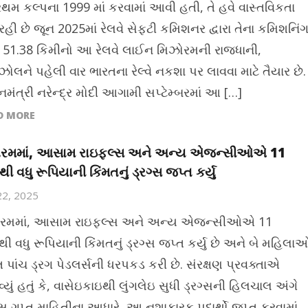
રથમ કલ્પના 1999 માં કરવામાં આવી હતી, તે હવે વાસ્તવિકતા
હી છે જૂન 2025માં રેલવે સેફ્ટી કમિશનર દ્વારા તેના કમિશનિં
, 51.38 કિમીનો આ રેલવે લાઈન મિઝોરમની રાજધાની,
લને પહેલી વાર ભારતના રેલ્વે નકશા પર લાવવા માટે તૈયાર છે.
નમંત્રી નરેન્દ્ર મોદી આગામી સપ્ટેમ્બરમાં આ […]
D MORE
ોરમમાં, આસામ રાઇફલ્સ અને અન્ય એજન્સીઓએ 11
ી વધુ રૂપિયાની કિંમતનું ડ્રગ્સ જપ્ત કર્યુ
22, 2025
ોરમમાં, આસામ રાઇફલ્સ અને અન્ય એજન્સીઓએ 11
ી વધુ રૂપિયાની કિંમતનું ડ્રગ્સ જપ્ત કર્યુ છે અને બે મહિલા
 પાંચ ડ્રગ પેડલર્સની ધરપકડ કરી છે. સંરક્ષણ પ્રવક્તાએ
યું હતું કે, વાસેઇકાઇથી લુંગલેઇ સુધી ડ્રગ્સની હિલચાલ અંગે
કસ ગુપ્ત માહિતીના આધારે, આ નશાકારક પદાર્થો જપ્ત કરવામાં