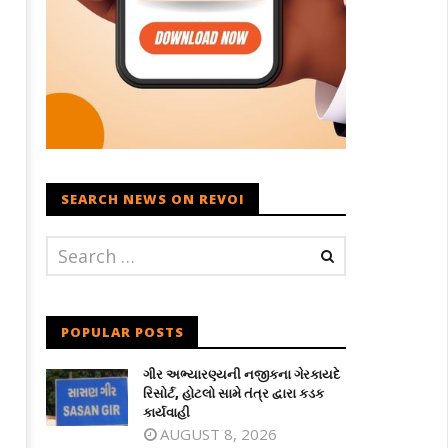
SEARCH NEWS ON REVOI
POPULAR POSTS
ગીર અભ્યારણ્યની નજીકના ગેરકાયદે
રિસોર્ટ, હોટલો સામે તંત્ર દ્વારા કડક
કાર્યવાહી
AUGUST 8, 2026