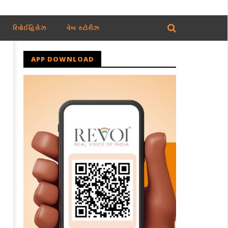
રિવોઈહિરોઝ
વેબ સ્ટોરીઝ
APP DOWNLOAD