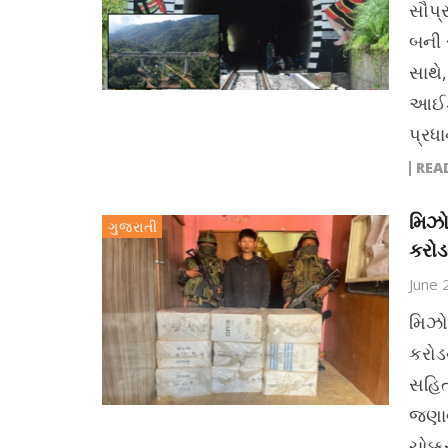
સૌપ્
બની ર
સાથે
આઈઝો
પ્રધા
REA
મિઝ
ગુજરાતી
કરોડથ
June 
મિઝ
કરોડથ
સહિત
જણાવ્
ચોક્