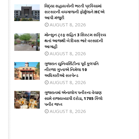
વિદ્યા સહાયકોની ભરતી પ્રકિયામાં
સરકારની વચગાળાની ફોર્મુલાને HCએ
આપી મંજુરી
AUGUST 8, 2026
મોન્સુન ટ્રફ સહિત 3 સિસ્ટમ સક્રિય
થતાં આજથી બે દિવસ ભારે વરસાદની
આગાહી
AUGUST 8, 2026
ગુજરાત યુનિવર્સિટીના પૂર્વ કૂલપતિ
નીરજા ગુપ્તાએ નિમેલા 10
અધિકારીઓ સસ્પેન્ડ
AUGUST 8, 2026
ગુજરાતમાં એનાલોગ પનીરના વેચાણ
સામે રાજ્યવ્યાપી દરોડા, 1705 કિલો
પનીર જપ્ત
AUGUST 8, 2026