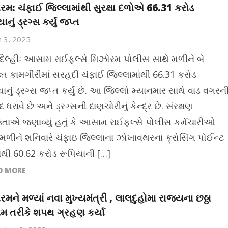
રમ: ચંફાઈ જિલ્લામાંથી સુરક્ષા દળોએ 66.31 કરોડ
ાનું ડ્રગ્સ કર્યું જપ્ત
 3, 2025
દિલ્હીઃ આસામ રાઈફલ્સે મિઝોરમ પોલીસ સાથે મળીને બે
ક્ત કામગીરીમાં સરહદી ચંફાઈ જિલ્લામાંથી 66.31 કરોડ
ાનું ડ્રગ્સ જપ્ત કર્યું છે. આ જિલ્લો મ્યાનમાર સાથે વાડ વગરન
ધરાવે છે અને ડ્રગ્સની દાણચોરીનું કેન્દ્ર છે. સંરક્ષણ
ક્તાએ જણાવ્યું હતું કે આસામ રાઈફલ્સે પોલીસ કર્મચારીઓ
 મળીને શનિવારે ચંફાઇ જિલ્લાના ઝોખાવથરના ક્રોસિંગ પોઈન્ટ
ંથી 60.62 કરોડ રૂપિયાની […]
D MORE
રમને મળ્યાં નવા મુખ્યમંત્રી , લાલદુહોમા રાજ્યના છઠ્ઠા
 તરીકે શપથ ગ્રહણ કર્યા