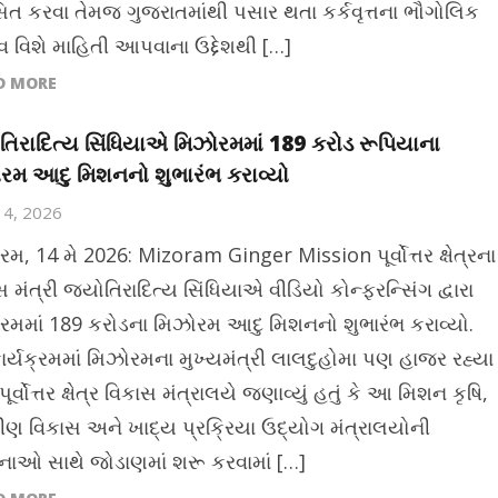
િત કરવા તેમજ ગુજરાતમાંથી પસાર થતા કર્કવૃત્તના ભૌગોલિક
્વ વિશે માહિતી આપવાના ઉદ્દેશથી […]
D MORE
તિરાદિત્ય સિંધિયાએ મિઝોરમમાં 189 કરોડ રૂપિયાના
રમ આદુ મિશનનો શુભારંભ કરાવ્યો
14, 2026
મ, 14 મે 2026: Mizoram Ginger Mission પૂર્વોત્તર ક્ષેત્રના
 મંત્રી જ્યોતિરાદિત્ય સિંધિયાએ વીડિયો કોન્ફરન્સિંગ દ્વારા
રમમાં 189 કરોડના મિઝોરમ આદુ મિશનનો શુભારંભ કરાવ્યો.
ર્યક્રમમાં મિઝોરમના મુખ્યમંત્રી લાલદુહોમા પણ હાજર રહ્યા
પૂર્વોત્તર ક્ષેત્ર વિકાસ મંત્રાલયે જણાવ્યું હતું કે આ મિશન કૃષિ,
મીણ વિકાસ અને ખાદ્ય પ્રક્રિયા ઉદ્યોગ મંત્રાલયોની
ાઓ સાથે જોડાણમાં શરૂ કરવામાં […]