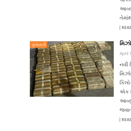
આવ્ય
તેમાં
REA
મિઝો
ગુજરાતી
April
નવી 
મિઝો
કિલોગ
એક નિ
આવ્ય
જવાત
REA