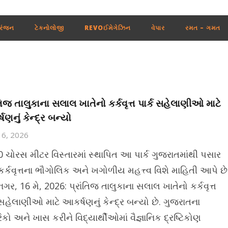
રંજન
ટેકનોલોજી
REVOઈમેગેઝિન
વેપાર
રમત – ગમત
ંતિજ તાલુકાના સલાલ ખાતેનો કર્કવૃત્ત પાર્ક સહેલાણીઓ માટે
ણનું કેન્દ્ર બન્યો
16, 2026
0 ચોરસ મીટર વિસ્તારમાં સ્થાપિત આ પાર્ક ગુજરાતમાંથી પસાર
કર્કવૃત્તના ભૌગોલિક અને ખગોળીય મહત્ત્વ વિશે માહિતી આપે છે
નગર, 16 મે, 2026: પ્રાંતિજ તાલુકાના સલાલ ખાતેનો કર્કવૃત્ત
 સહેલાણીઓ માટે આકર્ષણનું કેન્દ્ર બન્યો છે. ગુજરાતના
કો અને ખાસ કરીને વિદ્યાર્થીઓમાં વૈજ્ઞાનિક દ્રષ્ટિકોણ