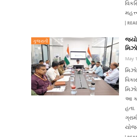
વિકસ
મહત્ત
REA
જ્યો
ગુજરાતી
મિઝો
May 
મિઝોર
વિકાસ
મિઝો
આ કા
હતા. 
ગ્રા
યોજન