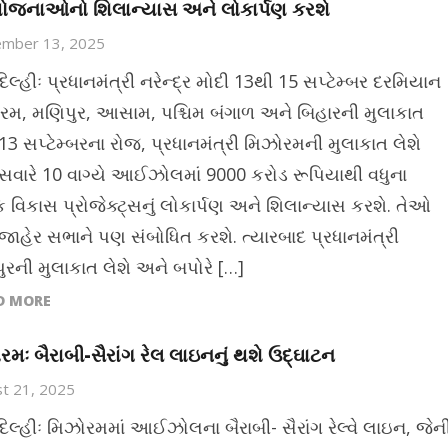
ોજનાઓનો શિલાન્યાસ અને લોકાર્પણ કરશે
ember 13, 2025
િલ્હીઃ પ્રધાનમંત્રી નરેન્દ્ર મોદી 13થી 15 સપ્ટેમ્બર દરમિયાન
રમ, મણિપુર, આસામ, પશ્ચિમ બંગાળ અને બિહારની મુલાકાત
 13 સપ્ટેમ્બરના રોજ, પ્રધાનમંત્રી મિઝોરમની મુલાકાત લેશે
સવારે 10 વાગ્યે આઈઝોલમાં 9000 કરોડ રૂપિયાથી વધુના
 વિકાસ પ્રોજેક્ટ્સનું લોકાર્પણ અને શિલાન્યાસ કરશે. તેઓ
ાહેર સભાને પણ સંબોધિત કરશે. ત્યારબાદ પ્રધાનમંત્રી
ુરની મુલાકાત લેશે અને બપોરે […]
D MORE
રમઃ બૈરાબી-સૈરાંગ રેલ લાઇનનું થશે ઉદ્ઘાટન
t 21, 2025
દિલ્હીઃ મિઝોરમમાં આઈઝોલના બૈરાબી- સૈરાંગ રેલ્વે લાઇન, જેન