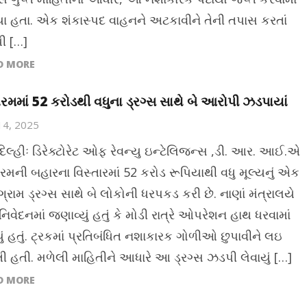
ા હતા. એક શંકાસ્પદ વાહનને અટકાવીને તેની તપાસ કરતાં
થી […]
D MORE
રમમાં 52 કરોડથી વધુના ડ્રગ્સ સાથે બે આરોપી ઝડપાયાં
 14, 2025
દિલ્હીઃ ડિરેક્ટોરેટ ઓફ રેવન્યુ ઇન્ટેલિજન્સ ,ડી. આર. આઈ.એ
રમની બહારના વિસ્તારમાં 52 કરોડ રૂપિયાથી વધુ મૂલ્યનું એક
્રામ ડ્રગ્સ સાથે બે લોકોની ધરપકડ કરી છે. નાણાં મંત્રાલયે
વેદનમાં જણાવ્યું હતું કે મોડી રાત્રે ઓપરેશન હાથ ધરવામાં
ું હતું. ટ્રકમાં પ્રતિબંધિત નશાકારક ગોળીઓ છુપાવીને લઇ
ી હતી. મળેલી માહિતીને આધારે આ ડ્રગ્સ ઝડપી લેવાયું […]
D MORE