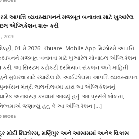
D MORE
રમે આપત્તિ વ્યવસ્થાપનને મજબૂત બનાવવા માટે ખુઆરેલ
ઇલ એપ્લિકેશન શરૂ કરી
1, 2026
દિલ્હી, 01 મે 2026: Khuarel Mobile App મિઝોરમે આપત્તિ
સ્થાપનને મજબૂત બનાવવા માટે ખુઆરેલ મોબાઇલ એપ્લિકેશન
ચ કરી. આ સિસ્ટમ કટોકટી દરમિયાન સંકલન અને માહિતી
ાહને સુધારવા માટે રચાયેલ છે. આઈઝોલમાં આપત્તિ વ્યવસ્થાપન
પુનર્વસન મંત્રી લાલનીલવમા દ્વારા આ એપ્લિકેશનનું
રિક અનાવરણ કરવામાં આવ્યું હતું. આ પ્રસંગે બોલતા,
િલ્વમાએ જણાવ્યું હતું કે આ એપ્લિકેશન […]
D MORE
્દ્ર મોદી મિઝોરમ, મણિપુર અને આસામમાં અનેક વિકાસ