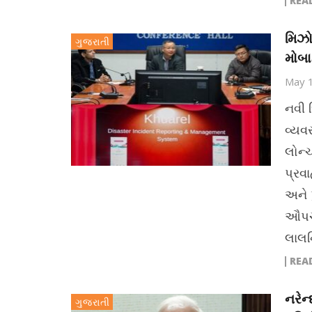
REA
મિઝો
ગુજરાતી
મોબા
May 
નવી 
વ્યવ
લોન્
પ્રવ
અને 
ઔપચા
લાલન
REA
નરેન
ગુજરાતી