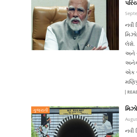
પરિય
Sept
નવી દ
મિઝો
લેશે.
અને 
અનેક
એક જ
મણિપ
REA
મિઝો
ગુજરાતી
Augus
નવી 