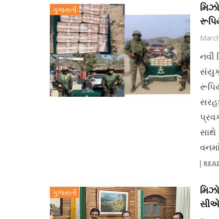
મિઝો
ગુજરાતી
રૂપિય
March
નવી 
સંયુ
રૂપિય
સરહદ 
પ્રવ
સાથે
વનમા
REA
મિઝો
ગુજરાતી
સીએમ