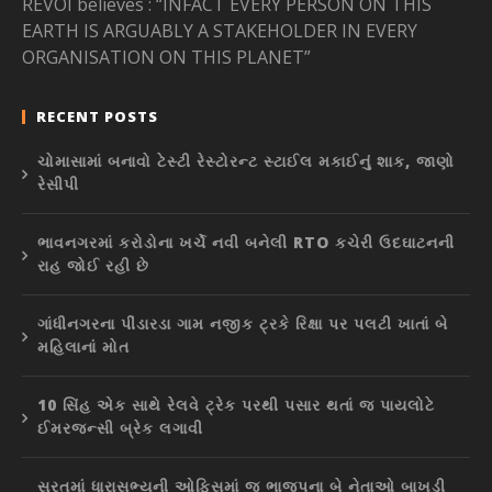
REVOI believes : “INFACT EVERY PERSON ON THIS
EARTH IS ARGUABLY A STAKEHOLDER IN EVERY
ORGANISATION ON THIS PLANET”
RECENT POSTS
ચોમાસામાં બનાવો ટેસ્ટી રેસ્ટોરન્ટ સ્ટાઈલ મકાઈનું શાક, જાણો
રેસીપી
ભાવનગરમાં કરોડોના ખર્ચે નવી બનેલી RTO કચેરી ઉદઘાટનની
રાહ જોઈ રહી છે
ગાંધીનગરના પીંડારડા ગામ નજીક ટ્રકે રિક્ષા પર પલટી ખાતાં બે
મહિલાનાં મોત
10 સિંહ એક સાથે રેલવે ટ્રેક પરથી પસાર થતાં જ પાયલોટે
ઈમરજન્સી બ્રેક લગાવી
સુરતમાં ધારાસભ્યની ઓફિસમાં જ ભાજપના બે નેતાઓ બાખડી