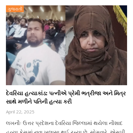
ગુજરાતી
દેવરિયા હત્યાકાંડ: પત્નીએ પ્રેમી ભત્રીજા અને મિત્ર
સાથે મળીને પતિની હત્યા કરી
April 22, 2025
લખનૌઃ ઉત્તર પ્રદેશના દેવરિયા જિલ્લામાં થયેલા નૌશાદ
હત્યા કેસમાં નવા ખુલાસા થઈ રહ્યા છે. સોમવારે, એસપી