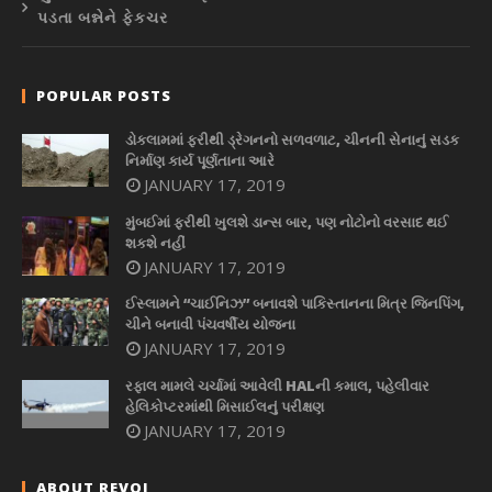
પડતા બન્નેને ફેકચર
POPULAR POSTS
ડોકલામમાં ફરીથી ડ્રેગનનો સળવળાટ, ચીનની સેનાનું સડક
નિર્માણ કાર્ય પૂર્ણતાના આરે
JANUARY 17, 2019
મુંબઈમાં ફરીથી ખુલશે ડાન્સ બાર, પણ નોટોનો વરસાદ થઈ
શકશે નહીં
JANUARY 17, 2019
ઈસ્લામને “ચાઈનિઝ” બનાવશે પાકિસ્તાનના મિત્ર જિનપિંગ,
ચીને બનાવી પંચવર્ષીય યોજના
JANUARY 17, 2019
રફાલ મામલે ચર્ચામાં આવેલી HALની કમાલ, પહેલીવાર
હેલિકોપ્ટરમાંથી મિસાઈલનું પરીક્ષણ
JANUARY 17, 2019
ABOUT REVOI