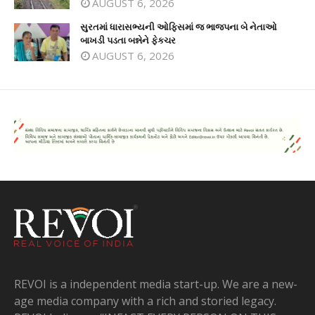
AUGUST 6, 2026
સુરતમાં ધારાસભ્યની ઓફિસમાં જ ભાજપના બે નેતાઓ
બાખડી પડતા બન્નેને ફેકચર
AUGUST 6, 2026
REVOI is a independent media start-up. We are a new-
age media company with a rich and storied legacy.