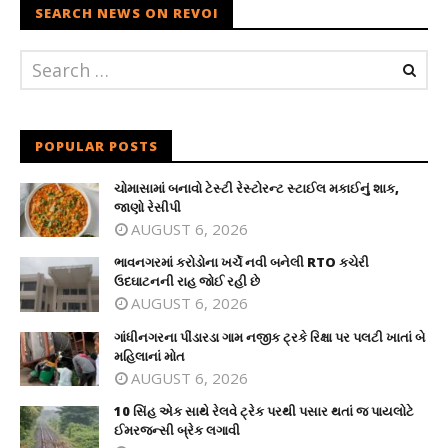
SEARCH NEWS ON REVOI
POPULAR POSTS
ચોમાસામાં બનાવો ટેસ્ટી રેસ્ટોરન્ટ સ્ટાઈલ મકાઈનું શાક,
જાણો રેસીપી
AUGUST 6, 2026
ભાવનગરમાં કરોડોના ખર્ચે નવી બનેલી RTO કચેરી
ઉદઘાટનની રાહ જોઈ રહી છે
AUGUST 6, 2026
ગાંધીનગરના પીંડારડા ગામ નજીક ટ્રકે રિક્ષા પર પલટી ખાતાં બે
મહિલાનાં મોત
AUGUST 6, 2026
10 સિંહ એક સાથે રેલવે ટ્રેક પરથી પસાર થતાં જ પાયલોટે
ઈમરજન્સી બ્રેક લગાવી