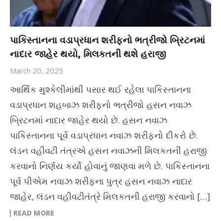
પાકિસ્તાનના વડાપ્રધાન શરીફનો ભત્રીજો બ્રિટનમાં
નાદાર જાહેર થયો, મિલકતની થશે હરાજી
March 20, 2025
આર્થિક મુશ્કેલીમાંથી પસાર થઈ રહેલા પાકિસ્તાનના
વડાપ્રધાન શહબાઝ શરીફનો ભત્રીજો હસન નવાઝ
બ્રિટનમાં નાદાર જાહેર થયો છે. હસન નવાઝ
પાકિસ્તાનના પૂર્વ વડાપ્રધાન નવાઝ શરીફનો દીકરો છે.
લંડન વહીવટી તંત્રએ હસન નવાઝની મિલકતની હરાજી
કરવાનો નિર્ણય કર્યો હોવાનું જાણવા મળે છે. પાકિસ્તાનના
પૂર્વ પીએમ નવાઝ શરીફના પુત્ર હસન નવાઝ નાદાર
જાહેર, લંડન વહીવટીતંત્રે મિલકતની હરાજી કરવાનો […]
READ MORE