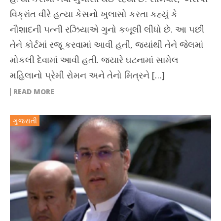
વિક્રાંત વીરે હત્યા કેસનો ખુલાસો કરતા કહ્યું કે
નૌશાદની પત્ની રઝિયાએ ગુનો કબૂલી લીધો છે. આ પછી
તેને કોર્ટમાં રજૂ કરવામાં આવી હતી, જ્યાંથી તેને જેલમાં
મોકલી દેવામાં આવી હતી. જ્યારે ઘટનામાં સામેલ
મહિલાનો પ્રેમી રોમન અને તેનો મિત્રને […]
READ MORE
ગુજરાતી