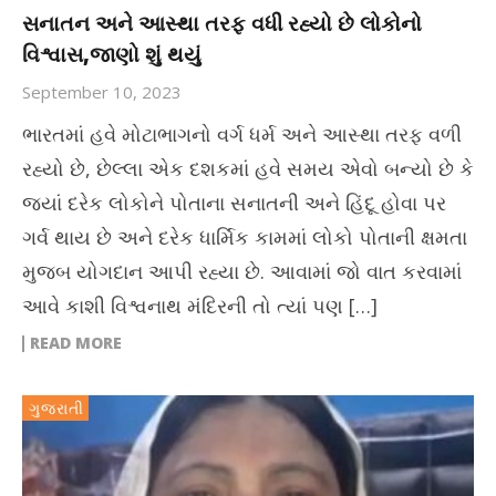
સનાતન અને આસ્થા તરફ વધી રહ્યો છે લોકોનો
વિશ્વાસ,જાણો શું થયું
September 10, 2023
ભારતમાં હવે મોટાભાગનો વર્ગ ધર્મ અને આસ્થા તરફ વળી
રહ્યો છે, છેલ્લા એક દશકમાં હવે સમય એવો બન્યો છે કે
જ્યાં દરેક લોકોને પોતાના સનાતની અને હિંદૂ હોવા પર
ગર્વ થાય છે અને દરેક ધાર્મિક કામમાં લોકો પોતાની ક્ષમતા
મુજબ યોગદાન આપી રહ્યા છે. આવામાં જો વાત કરવામાં
આવે કાશી વિશ્વનાથ મંદિરની તો ત્યાં પણ […]
READ MORE
ગુજરાતી