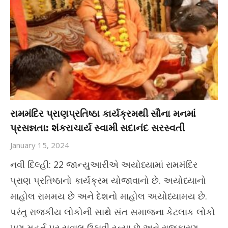
રામમંદિર પ્રાણપ્રતિષ્ઠા કાર્યક્રમથી સૌના મનમાં
પ્રસન્નતા: શંકરાચાર્ય સ્વામી સદાનંદ સરસ્વતી
January 15, 2024
નવી દિલ્હી: 22 જાન્યુઆરીએ અયોધ્યામાં રામમંદિર
પ્રાણ પ્રતિષ્ઠાનો કાર્યક્રમ યોજાવાનો છે. અયોધ્યાનો
માહોલ રામમય છે અને દેશનો માહોલ અયોધ્યામય છે.
પરંતુ રાજકીય લોકોની સાથે સંત સમાજના કેટલાક લોકો
પણ મુહૂર્ત પર સવાલ ઉઠાવી રહ્યા છે અને રાજકારણ