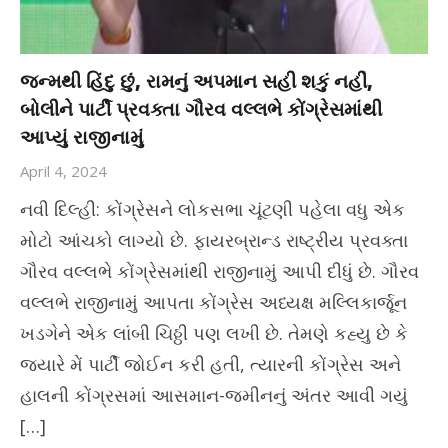
જન્મથી હિંદુ છું, રામનું અપમાન સહી શકું નહીં,
બોલીને પાર્ટી પ્રવક્તા ગૌરવ વલ્લભે કોંગ્રેસમાંથી
આપ્યું રાજીનામું
April 4, 2024
નવી દિલ્હી: કોંગ્રેસને લોકસભા ચૂંટણી પહેલા વધુ એક
મોટો આંચકો લાગ્યો છે. ફાયરબ્રાન્ડ રાષ્ટ્રીય પ્રવક્તા
ગૌરવ વલ્લભે કોંગ્રેસમાંથી રાજીનામું આપી દીધું છે. ગૌરવ
વલ્લભે રાજીનામું આપતા કોંગ્રેસ અધ્યક્ષ મલ્લિકાર્જૂન
ખડગેને એક લાંબી ચિઠ્ઠી પણ લખી છે. તેમણે કહ્યુ છે કે
જ્યારે મેં પાર્ટી જોઈન કરી હતી, ત્યારની કોંગ્રેસ અને
હાલની કોંગ્રસમાં આસમાન-જમીનનું અંતર આવી ગયું
[…]