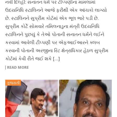
નવી દિલ્હી: સનાતન ધર્મ પર ટીપ્પણીના મામલામાં
ઉદયનિધિ સ્ટાલિનને આજે ફરીથી એક આંચકો લાગ્યો
છે. સ્ટાલિનને સુપ્રીમ કોર્ટમાં એક ભૂલ ભારે પડી છે.
સુપ્રીમ કોર્ટે સોમવારે તમિલનાડુના મંત્રી ઉદયનિધિ
સ્ટાલિનને પુછયું કે તેઓ પોતાની સનાતન ધર્મને લઈને
કરવામાં આવેલી ટીપ્પણી પર એફઆઈઆરને ક્લબ
કરવાની પોતાની અરજીના રિટ ક્ષેત્રાધિકાર હેઠળ સુપ્રીમ
કોર્ટમાં કેવી રીતે જઈ શકે […]
READ MORE
ગુજરાતી