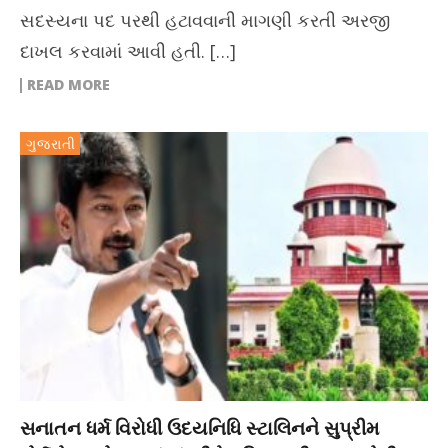
સદસ્યના પદ પરથી હટાવવાની માગણી કરતી અરજી
દાખલ કરવામાં આવી હતી. […]
READ MORE
ગુજરાતી
સનાતન ધર્મ વિરોધી ઉદયનિધિ સ્ટાલિનને સુપ્રીમ