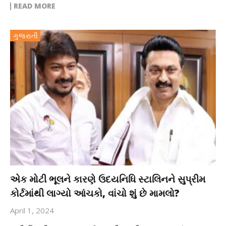
READ MORE
ગુજરાતી
એક મોટી ભૂલને કારણે ઉદયનિધિ સ્ટાલિનને સુપ્રીમ
કોર્ટમાંથી લાગ્યો આંચકો, વાંચો શું છે મામલો?
April 1, 2024