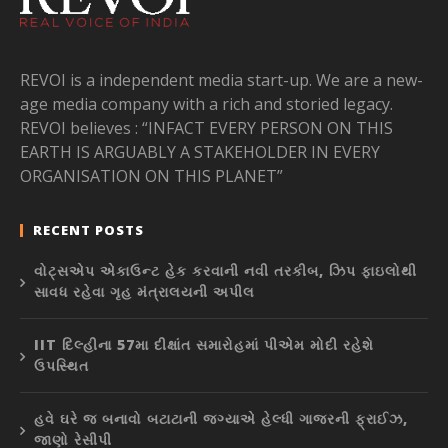
REVOI is a independent media start-up. We are a new-
age media company with a rich and storied legacy.
REVOI believes : “INFACT EVERY PERSON ON THIS
EARTH IS ARGUABLY A STAKEHOLDER IN EVERY
ORGANISATION ON THIS PLANET”
RECENT POSTS
વોટ્સએપ એકાઉન્ટ હેક કરવાની નવી તરકીબ, ઝિપ ફાઇલોથી
સાવધ રહેવા ગૃહ મંત્રાલયની અપીલ
IIT દિલ્હીના 57મા દીક્ષાંત સમારોહમાં પીએમ મોદી રહેશે
ઉપસ્થિત
હવે ઘરે જ બનાવો બટાટાની જગ્યાએ હેલ્ધી ગાજરની ફ્રાઈઝ,
જાણો રેસીપી