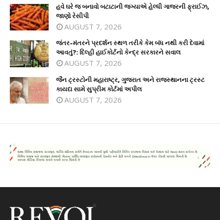
હવે ઘરે જ બનાવો બટાટાની જગ્યાએ હેલ્ધી ગાજરની ફ્રાઈઝ,
જાણો રેસીપી
AUGUST 7, 2026
જંતર-મંતરને પ્રદર્શન સ્થળ તરીકે કેમ બંધ નથી કરી દેવામાં
આવતું?: દિલ્હી હાઈકોર્ટનો કેન્દ્ર સરકારને સવાલ
AUGUST 7, 2026
જૈન ટ્રસ્ટોની મહારાષ્ટ્ર, ગુજરાત અને રાજસ્થાનના ટ્રસ્ટ
કાયદા સામે સુપ્રીમ કોર્ટમાં અપીલ
AUGUST 7, 2026