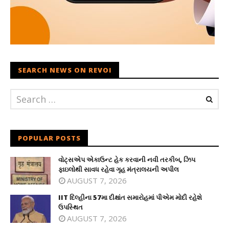
SEARCH NEWS ON REVOI
POPULAR POSTS
વોટ્સએપ એકાઉન્ટ હેક કરવાની નવી તરકીબ, ઝિપ
ફાઇલોથી સાવધ રહેવા ગૃહ મંત્રાલયની અપીલ
AUGUST 7, 2026
IIT દિલ્હીના 57મા દીક્ષાંત સમારોહમાં પીએમ મોદી રહેશે
ઉપસ્થિત
AUGUST 7, 2026