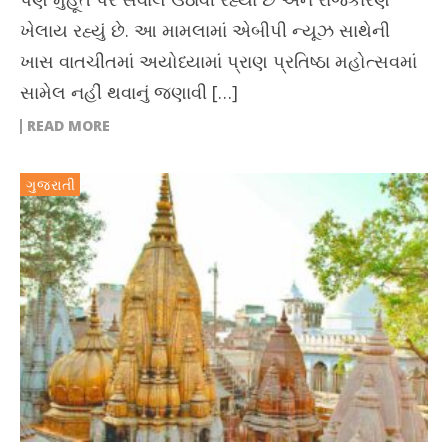
ખેલાય રહ્યું છે. આ મામલામાં એબીપી ન્યૂઝ સાથેની
ખાસ વાતચીતમાં અયોધ્યામાં પ્રાણ પ્રતિષ્ઠા મહોત્સવમાં
સામેલ નહીં થવાનું જણાવી […]
READ MORE
ગુજરાતી