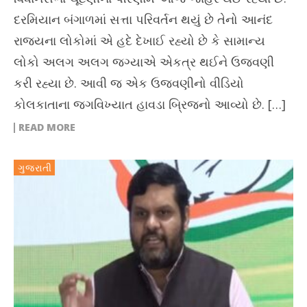
દરમિયાન બંગાળમાં સત્તા પરિવર્તન થયું છે તેનો આનંદ
રાજ્યના લોકોમાં એ હદે દેખાઈ રહ્યો છે કે સામાન્ય
લોકો અલગ અલગ જગ્યાએ એકત્ર થઈને ઉજવણી
કરી રહ્યા છે. આવી જ એક ઉજવણીનો વીડિયો
કોલકાતાના જગવિખ્યાત હાવડા બ્રિજનો આવ્યો છે. […]
READ MORE
ગુજરાતી