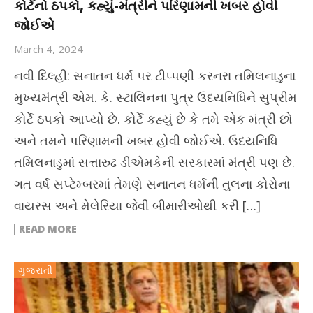
કોર્ટનો ઠપકો, કહ્યું-મંત્રીને પરિણામની ખબર હોવી
જોઈએ
March 4, 2024
નવી દિલ્હી: સનાતન ધર્મ પર ટીપ્પણી કરનરા તમિલનાડુના
મુખ્યમંત્રી એમ. કે. સ્ટાલિનના પુત્ર ઉદયનિધિને સુપ્રીમ
કોર્ટે ઠપકો આપ્યો છે. કોર્ટે કહ્યું છે કે તમે એક મંત્રી છો
અને તમને પરિણામની ખબર હોવી જોઈએ. ઉદયનિધિ
તમિલનાડુમાં સત્તારુઢ ડીએમકેની સરકારમાં મંત્રી પણ છે.
ગત વર્ષ સપ્ટેમ્બરમાં તેમણે સનાતન ધર્મની તુલના કોરોના
વાયરસ અને મેલેરિયા જેવી બીમારીઓથી કરી […]
READ MORE
ગુજરાતી