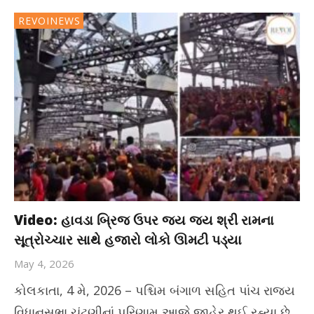
REVOINEWS
Video: હાવડા બ્રિજ ઉપર જય જય શ્રી રામના
સૂત્રોચ્ચાર સાથે હજારો લોકો ઊમટી પડ્યા
May 4, 2026
કોલકાતા, 4 મે, 2026 – પશ્ચિમ બંગાળ સહિત પાંચ રાજ્ય
વિધાનસભા ચૂંટણીનાં પરિણામ આજે જાહેર થઈ રહ્યા છે.