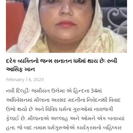
દરેક વ્યક્તિનો જન્મ સનાતન ધર્મમાં થાય છેઃ રુબી
આસિફ ખાન
February 14, 2023
નવી દિલ્હીઃ જમીયત ઉલેમા એ હિન્દના 34માં
અધિવેશનમાં મૌલાના અરશદ મદનીના નિવેદનથી વિવાદ
ઉભો થયો છે અને વિવિધ ધર્મના ગુરુઓમાં નારાજગી
ફેલાઈ છે. મૌલાનાએ અલ્લાહ અને ઓમને એક બતાવ્યાં
હતા. જે બાદ તમામ ધર્મગુરુઓએ કાર્યક્રમનો બહિષ્કાર