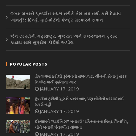
જંતર-મંતરને પ્રદર્શન સ્થળ તરીકે કેમ બંધ નથી કરી દેવામાં
આવતું?: દિલ્હી હાઈકોર્ટનો કેન્દ્ર સરકારને સવાલ
જૈન ટ્રસ્ટોની મહારાષ્ટ્ર, ગુજરાત અને રાજસ્થાનના ટ્રસ્ટ
કાયદા સામે સુપ્રીમ કોર્ટમાં અપીલ
POPULAR POSTS
ડોકલામમાં ફરીથી ડ્રેગનનો સળવળાટ, ચીનની સેનાનું સડક
નિર્માણ કાર્ય પૂર્ણતાના આરે
JANUARY 17, 2019
મુંબઈમાં ફરીથી ખુલશે ડાન્સ બાર, પણ નોટોનો વરસાદ થઈ
શકશે નહીં
JANUARY 17, 2019
ઈસ્લામને “ચાઈનિઝ” બનાવશે પાકિસ્તાનના મિત્ર જિનપિંગ,
ચીને બનાવી પંચવર્ષીય યોજના
JANUARY 17, 2019