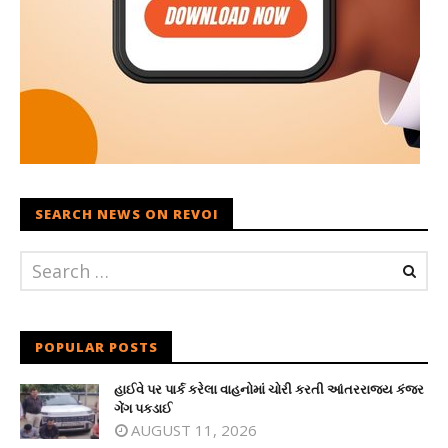
SEARCH NEWS ON REVOI
POPULAR POSTS
હાઈવે પર પાર્ક કરેલા વાહનોમાં ચોરી કરતી આંતરરાજ્ય કંજર
ગેંગ પકડાઈ
AUGUST 11, 2026