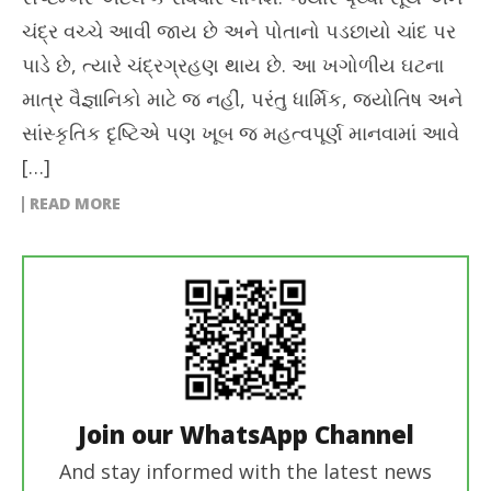
ચંદ્ર વચ્ચે આવી જાય છે અને પોતાનો પડછાયો ચાંદ પર
પાડે છે, ત્યારે ચંદ્રગ્રહણ થાય છે. આ ખગોળીય ઘટના
માત્ર વૈજ્ઞાનિકો માટે જ નહીં, પરંતુ ધાર્મિક, જ્યોતિષ અને
સાંસ્કૃતિક દૃષ્ટિએ પણ ખૂબ જ મહત્વપૂર્ણ માનવામાં આવે
[…]
READ MORE
Join our WhatsApp Channel
And stay informed with the latest news