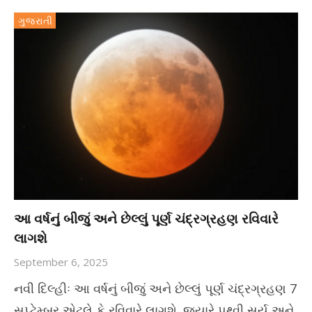
ગુજરાતી
આ વર્ષનું બીજું અને છેલ્લું પૂર્ણ ચંદ્રગ્રહણ રવિવારે
લાગશે
September 6, 2025
નવી દિલ્હીઃ આ વર્ષનું બીજું અને છેલ્લું પૂર્ણ ચંદ્રગ્રહણ 7
સપ્ટેમ્બર એટલે કે રવિવારે લાગશે. જ્યારે પૃથ્વી સૂર્ય અને