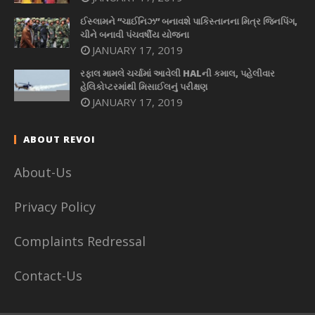
ઈસ્લામને “ચાઈનિઝ” બનાવશે પાકિસ્તાનના મિત્ર જિનપિંગ,
ચીને બનાવી પંચવર્ષીય યોજના
JANUARY 17, 2019
રફાલ મામલે ચર્ચામાં આવેલી HALની કમાલ, પહેલીવાર
હેલિકોપ્ટરમાંથી મિસાઈલનું પરીક્ષણ
JANUARY 17, 2019
ABOUT REVOI
About-Us
Privacy Policy
Complaints Redressal
Contact-Us