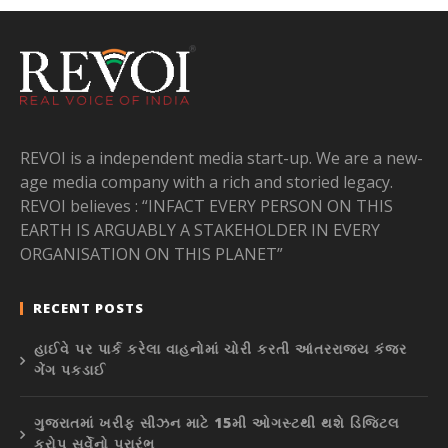
REVOI is a independent media start-up. We are a new-
age media company with a rich and storied legacy.
REVOI believes : “INFACT EVERY PERSON ON THIS
EARTH IS ARGUABLY A STAKEHOLDER IN EVERY
ORGANISATION ON THIS PLANET”
RECENT POSTS
હાઈવે પર પાર્ક કરેલા વાહનોમાં ચોરી કરતી આંતરરાજ્ય કંજર
ગેંગ પકડાઈ
ગુજરાતમાં ખરીફ સીઝન માટે 15મી ઓગસ્ટથી થશે ડિજિટલ
ક્રોપ સર્વેનો પ્રારંભ