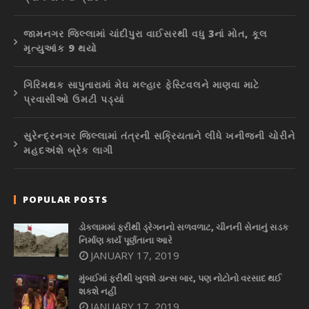
જામનગર જિલ્લામાં ચાંદીપુરા વાઈસરથી વધુ 3નાં મોત, કૂલ
મૃત્યુઆંક 9 થયો
ગિરિમથક સાપુતારામાં મેઘ મલ્હાર ફેસ્ટિવલને માણવા માટે
પ્રવાસીઓ ઉમટી પડ્યાં
સુરેન્દ્રનગર જિલ્લામાં તંત્રની સક્રિયતાને લીધે ખનીજની ચોરીને
મહદઅંશે બ્રેક લાગી
POPULAR POSTS
ડોકલામમાં ફરીથી ડ્રેગનનો સળવળાટ, ચીનની સેનાનું સડક
નિર્માણ કાર્ય પૂર્ણતાના આરે
JANUARY 17, 2019
મુંબઈમાં ફરીથી ખુલશે ડાન્સ બાર, પણ નોટોનો વરસાદ થઈ
શકશે નહીં
JANUARY 17, 2019