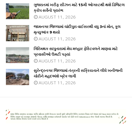
ગુજરાતમાં ખરીફ સીઝન માટે 15મી ઓગસ્ટથી થશે ડિજિટલ
ક્રોપ સર્વેનો પ્રારંભ
AUGUST 11, 2026
જામનગર જિલ્લામાં ચાંદીપુરા વાઈસરથી વધુ 3નાં મોત, કૂલ
મૃત્યુઆંક 9 થયો
AUGUST 11, 2026
ગિરિમથક સાપુતારામાં મેઘ મલ્હાર ફેસ્ટિવલને માણવા માટે
પ્રવાસીઓ ઉમટી પડ્યાં
AUGUST 11, 2026
સુરેન્દ્રનગર જિલ્લામાં તંત્રની સક્રિયતાને લીધે ખનીજની
ચોરીને મહદઅંશે બ્રેક લાગી
AUGUST 11, 2026