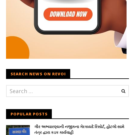
SEARCH NEWS ON REVOI
POPULAR POSTS
ગીર અભ્યારણ્યની નજીકના ગેરકાયદે રિસોર્ટ, હોટલો સામે
તંત્ર દ્વારા કડક કાર્યવાહી