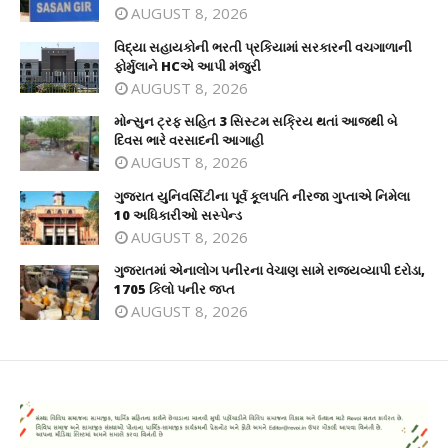
AUGUST 8, 2026
વિદ્યા સહાયકોની ભરતી પ્રકિયામાં સરકારની વચગાળાની
ફોર્મુલાને HCએ આપી મંજુરી
AUGUST 8, 2026
મોન્સુન ટ્રફ સહિત 3 સિસ્ટમ સક્રિય થતાં આજથી બે
દિવસ ભારે વરસાદની આગાહી
AUGUST 8, 2026
ગુજરાત યુનિવર્સિટીના પૂર્વ કૂલપતિ નીરજા ગુપ્તાએ નિમેલા
10 અધિકારીઓ સસ્પેન્ડ
AUGUST 8, 2026
ગુજરાતમાં એનાલોગ પનીરના વેચાણ સામે રાજ્યવ્યાપી દરોડા,
1705 કિલો પનીર જપ્ત
AUGUST 8, 2026