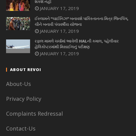
શકશે નહીં
JANUARY 17, 2019
ઈસ્લામને “ચાઈનિઝ” બનાવશે પાકિસ્તાનના મિત્ર જિનપિંગ,
ચીને બનાવી પંચવર્ષીય યોજના
JANUARY 17, 2019
રફાલ મામલે ચર્ચામાં આવેલી HALની કમાલ, પહેલીવાર
હેલિકોપ્ટરમાંથી મિસાઈલનું પરીક્ષણ
JANUARY 17, 2019
ABOUT REVOI
About-Us
Privacy Policy
Complaints Redressal
Contact-Us