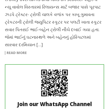
ન્યૂ વાવોલ વિસ્તારમાં રિલાયન્સ માર્ટ બજાર પાસે પૂરપાટ
ઝડપે ટ્રેક્ટર- ટ્રોલી ચાલકે વળાંક પર કાબૂ ગુમાવતા
ટ્રેકટરની ટ્રોલી જ્યુપિટર સ્કૂટર પર પલટી ખાતા સ્કૂટર
સવાર પિતરાઈ ભાઈ-બહેન ટ્રોલી નીચે દબાઈ ગયા હતા.
જેમાં ભાઈનું ઘટનાસ્થળે અને બહેનનું હોસ્પિટલમાં
સારવાર દરમિયાન […]
READ MORE
Join our WhatsApp Channel