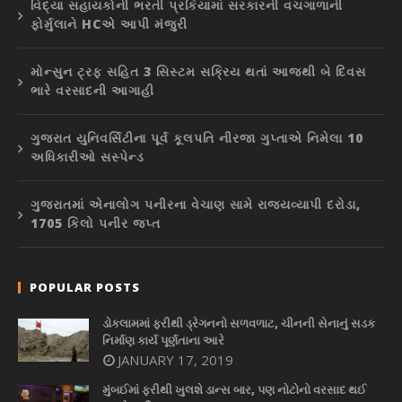
વિદ્યા સહાયકોની ભરતી પ્રકિયામાં સરકારની વચગાળાની
ફોર્મુલાને HCએ આપી મંજુરી
મોન્સુન ટ્રફ સહિત 3 સિસ્ટમ સક્રિય થતાં આજથી બે દિવસ
ભારે વરસાદની આગાહી
ગુજરાત યુનિવર્સિટીના પૂર્વ કૂલપતિ નીરજા ગુપ્તાએ નિમેલા 10
અધિકારીઓ સસ્પેન્ડ
ગુજરાતમાં એનાલોગ પનીરના વેચાણ સામે રાજ્યવ્યાપી દરોડા,
1705 કિલો પનીર જપ્ત
POPULAR POSTS
ડોકલામમાં ફરીથી ડ્રેગનનો સળવળાટ, ચીનની સેનાનું સડક
નિર્માણ કાર્ય પૂર્ણતાના આરે
JANUARY 17, 2019
મુંબઈમાં ફરીથી ખુલશે ડાન્સ બાર, પણ નોટોનો વરસાદ થઈ