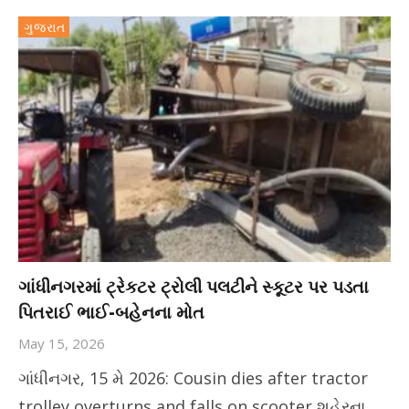
ગુજરાત
ગાંધીનગરમાં ટ્રેકટર ટ્રોલી પલટીને સ્કૂટર પર પડતા
પિતરાઈ ભાઈ-બહેનના મોત
May 15, 2026
ગાંધીનગર, 15 મે 2026: Cousin dies after tractor
trolley overturns and falls on scooter શહેરના