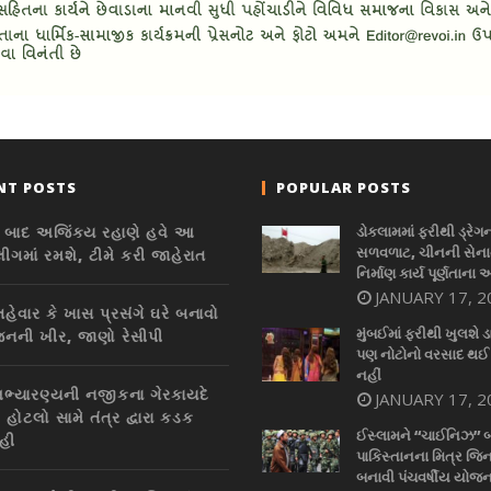
NT POSTS
POPULAR POSTS
્તિ બાદ અજિંક્ય રહાણે હવે આ
ડોકલામમાં ફરીથી ડ્રેગ
સળવળાટ, ચીનની સેનાન
ીગમાં રમશે, ટીમે કરી જાહેરાત
નિર્માણ કાર્ય પૂર્ણતાના 
JANUARY 17, 2
હેવાર કે ખાસ પ્રસંગે ઘરે બનાવો
મુંબઈમાં ફરીથી ખુલશે ડ
ની ખીર, જાણો રેસીપી
પણ નોટોનો વરસાદ થઈ
નહીં
ભ્યારણ્યની નજીકના ગેરકાયદે
JANUARY 17, 2
ટ, હોટલો સામે તંત્ર દ્વારા કડક
ઈસ્લામને “ચાઈનિઝ” 
ાહી
પાકિસ્તાનના મિત્ર જિન
બનાવી પંચવર્ષીય યોજન