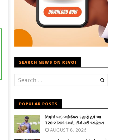
SEARCH NEWS ON REVOI
POPULAR POSTS
નિવૃત્તિ બાદ અજિંક્ય રહાણે હવે આ
T20 લીગમાં રમશે, ટીમે કરી જાહેરાત
AUGUST 8, 2026