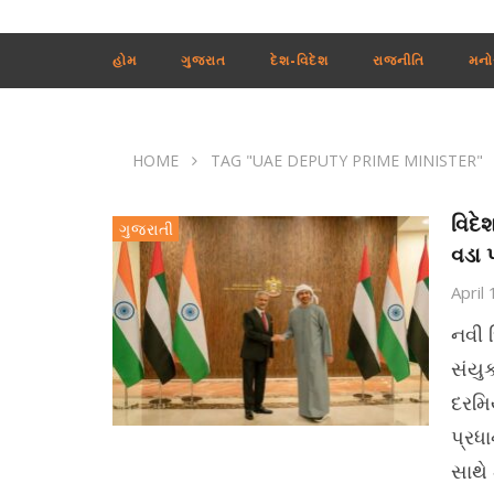
હોમ
ગુજરાત
દેશ-વિદેશ
રાજનીતિ
મનો
HOME
TAG "UAE DEPUTY PRIME MINISTER"
વિદે
ગુજરાતી
વડા 
April
નવી 
સંયુ
દરમિ
પ્રધ
સાથે