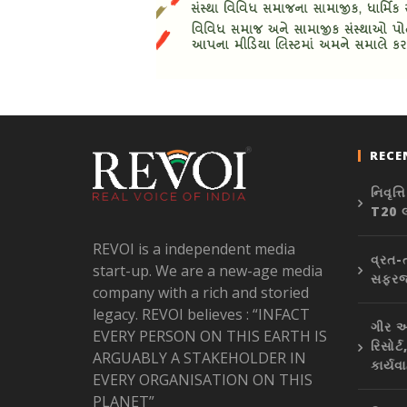
RECE
નિવૃત
T20 લ
REVOI is a independent media
વ્રત-ત
start-up. We are a new-age media
સફરજન
company with a rich and storied
legacy. REVOI believes : “INFACT
ગીર અ
EVERY PERSON ON THIS EARTH IS
રિસોર્
ARGUABLY A STAKEHOLDER IN
કાર્યવ
EVERY ORGANISATION ON THIS
PLANET”