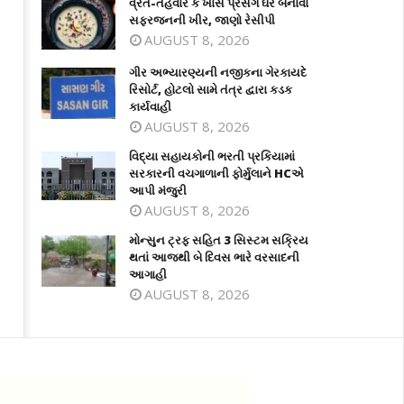
વ્રત-તહેવાર કે ખાસ પ્રસંગે ઘરે બનાવો
સફરજનની ખીર, જાણો રેસીપી
AUGUST 8, 2026
ગીર અભ્યારણ્યની નજીકના ગેરકાયદે
રિસોર્ટ, હોટલો સામે તંત્ર દ્વારા કડક
કાર્યવાહી
AUGUST 8, 2026
વિદ્યા સહાયકોની ભરતી પ્રકિયામાં
સરકારની વચગાળાની ફોર્મુલાને HCએ
આપી મંજુરી
AUGUST 8, 2026
મોન્સુન ટ્રફ સહિત 3 સિસ્ટમ સક્રિય
થતાં આજથી બે દિવસ ભારે વરસાદની
આગાહી
AUGUST 8, 2026