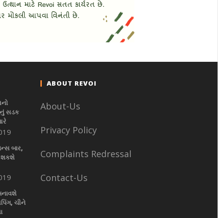
ABOUT REVOI
નનો
About-Us
ું સડક
આરે
Privacy Policy
019
ાન્સ બાર,
Complaints Redressal
 શકશે
Contact-Us
019
બનાવશે
પિંગ, ચીને
ા