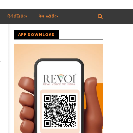
રિવોઈહિરોઝ
વેબ સ્ટોરીઝ
APP DOWNLOAD
બ