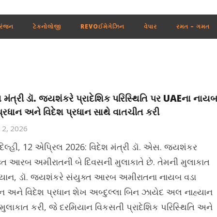
રંજન
ટેકનોલોજી
REVOઈમેગેઝિન
વેપાર
રમત – ગમત
શ મંત્રી ડૉ. જયશંકરે પ્રાદેશિક પરિસ્થિતિ પર UAEના નાય
પ્રધાન અને વિદેશ પ્રધાન સાથે વાતચીત કરી
 12, 2026
દિલ્હી, 12 એપ્રિલ 2026: વિદેશ મંત્રી ડૉ. એસ. જયશંકર
ક્ત આરબ અમીરાતની બે દિવસની મુલાકાતે છે. તેમની મુલાકાત
યાન, ડૉ. જયશંકરે સંયુક્ત આરબ અમીરાતના નાયબ વડા
ાન અને વિદેશ પ્રધાન શેખ અબ્દુલ્લા બિન ઝાયેદ અલ નાહ્યાન
 મુલાકાત કરી, જે દરમિયાન વિકસતી પ્રાદેશિક પરિસ્થિતિ અને