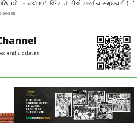
 પરિણામો પર ચર્ચા થઈ. વિદેશ મંત્રીએ ભારતીય સમુદાયની […]
D MORE
Channel
ws and updates.