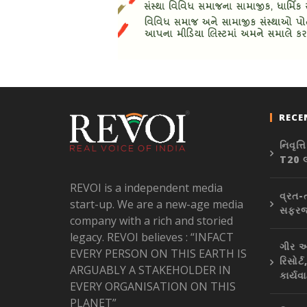
RECE
નિવૃત
T20 લ
REVOI is a independent media
વ્રત-ત
start-up. We are a new-age media
સફરજન
company with a rich and storied
legacy. REVOI believes : “INFACT
ગીર અ
EVERY PERSON ON THIS EARTH IS
રિસોર્
ARGUABLY A STAKEHOLDER IN
કાર્યવ
EVERY ORGANISATION ON THIS
PLANET”