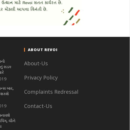
ABOUT REVOI
નનો
About-Us
ું સડક
આરે
Privacy Policy
019
ાન્સ બાર,
Complaints Redressal
 શકશે
Contact-Us
019
બનાવશે
પિંગ, ચીને
ા