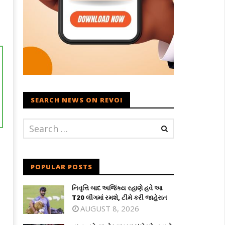
SEARCH NEWS ON REVOI
POPULAR POSTS
નિવૃત્તિ બાદ અજિંક્ય રહાણે હવે આ
T20 લીગમાં રમશે, ટીમે કરી જાહેરાત
AUGUST 8, 2026