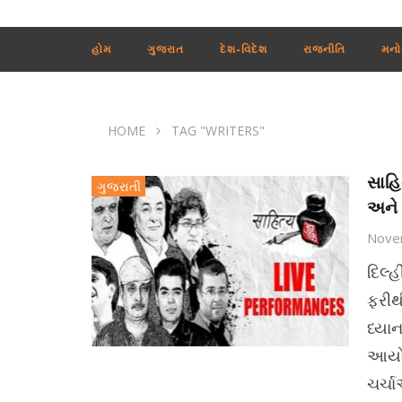
હોમ
ગુજરાત
દેશ-વિદેશ
રાજનીતિ
મનો
HOME
TAG "WRITERS"
સાહિ
ગુજરાતી
અને 
Nove
દિલ્હ
ફરીથી
ધ્યા
આયોજ
ચર્ચ