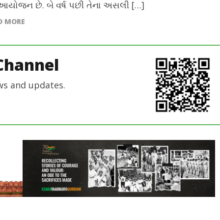
યોજન છે. બે વર્ષ પછી તેના અસલી […]
D MORE
Channel
ws and updates.