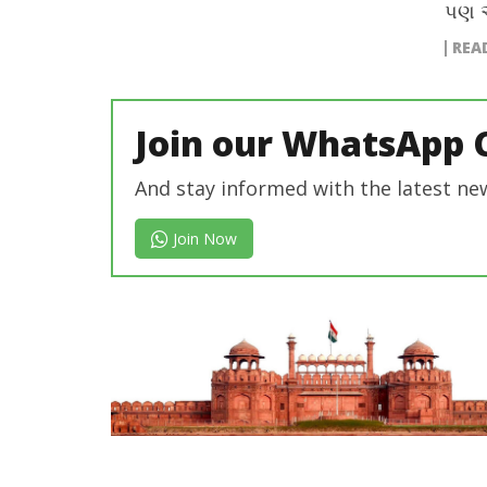
પણ આ
REA
Join our WhatsApp 
And stay informed with the latest ne
Join Now