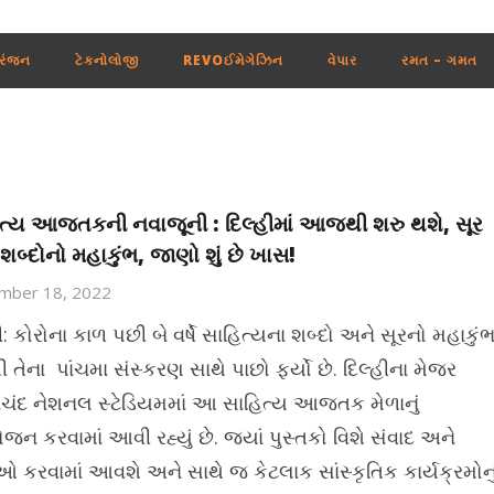
રંજન
ટેકનોલોજી
REVOઈમેગેઝિન
વેપાર
રમત – ગમત
ત્ય આજતકની નવાજૂની : દિલ્હીમાં આજથી શરુ થશે, સૂર
શબ્દોનો મહાકુંભ, જાણો શું છે ખાસ!
mber 18, 2022
ી: કોરોના કાળ પછી બે વર્ષે સાહિત્યના શબ્દો અને સૂરનો મહાકું
 તેના પાંચમા સંસ્કરણ સાથે પાછો ફર્યો છે. દિલ્હીના મેજર
નચંદ નેશનલ સ્ટેડિયમમાં આ સાહિત્ય આજતક મેળાનું
ન કરવામાં આવી રહ્યું છે. જ્યાં પુસ્તકો વિશે સંવાદ અને
ાઓ કરવામાં આવશે અને સાથે જ કેટલાક સાંસ્કૃતિક કાર્યક્રમોનુ