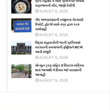
વ્રત-તહેવાર કે ખાસ પ્રસંગે ઘરે બનાવો
સફરજનની ખીર, જાણો રેસીપી
AUGUST 8, 2026
ગીર અભ્યારણ્યની નજીકના ગેરકાયદે
રિસોર્ટ, હોટલો સામે તંત્ર દ્વારા કડક
કાર્યવાહી
AUGUST 8, 2026
વિદ્યા સહાયકોની ભરતી પ્રકિયામાં
સરકારની વચગાળાની ફોર્મુલાને HCએ
આપી મંજુરી
AUGUST 8, 2026
મોન્સુન ટ્રફ સહિત 3 સિસ્ટમ સક્રિય
થતાં આજથી બે દિવસ ભારે વરસાદની
આગાહી
AUGUST 8, 2026