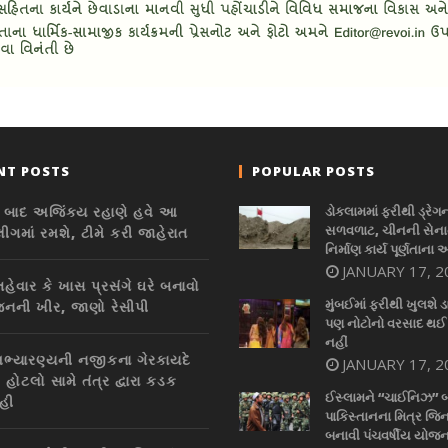
NT POSTS
POPULAR POSTS
્તિ બાદ અજિંક્ય રહાણે હવે આ
ડોકલામમાં ફરીથી ડ્રેગ
સળવળાટ, ચીનની સેનાન
ીગમાં રમશે, ટીમે કરી જાહેરાત
નિર્માણ કાર્ય પૂર્ણતાના 
JANUARY 17, 2
હેવાર કે ખાસ પ્રસંગે ઘરે બનાવો
મુંબઈમાં ફરીથી ખુલશે ડ
ની ખીર, જાણો રેસીપી
પણ નોટોનો વરસાદ થઈ
નહીં
ભ્યારણ્યની નજીકના ગેરકાયદે
JANUARY 17, 2
ટ, હોટલો સામે તંત્ર દ્વારા કડક
ઈસ્લામને “ચાઈનિઝ” 
ાહી
પાકિસ્તાનના મિત્ર જિન
બનાવી પંચવર્ષીય યોજન