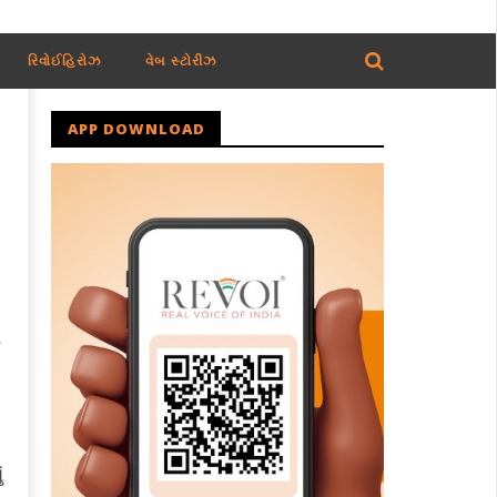
રિવોઈહિરોઝ
વેબ સ્ટોરીઝ
APP DOWNLOAD
ભ
ં