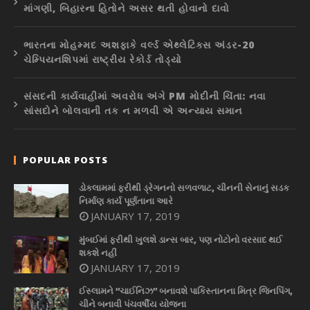
માંગણી, બિહારના હિતોને અસર થતી હોવાનો દાવો
ભારતના મોહમ્મદ અશફાકે વર્લ્ડ એથ્લેટિક્સ અંડર-20
ચેમ્પિયનશિપમાં રાષ્ટ્રીય રેકોર્ડ તોડ્યો
સંસદની કાર્યવાહીમાં અવરોધ અંગે PM મોદીની ચિંતા: નવા
સાંસદોને બોલવાની તક ન મળવી એ અન્યાય સમાન
POPULAR POSTS
ડોકલામમાં ફરીથી ડ્રેગનનો સળવળાટ, ચીનની સેનાનું સડક
નિર્માણ કાર્ય પૂર્ણતાના આરે
JANUARY 17, 2019
મુંબઈમાં ફરીથી ખુલશે ડાન્સ બાર, પણ નોટોનો વરસાદ થઈ
શકશે નહીં
JANUARY 17, 2019
ઈસ્લામને “ચાઈનિઝ” બનાવશે પાકિસ્તાનના મિત્ર જિનપિંગ,
ચીને બનાવી પંચવર્ષીય યોજના