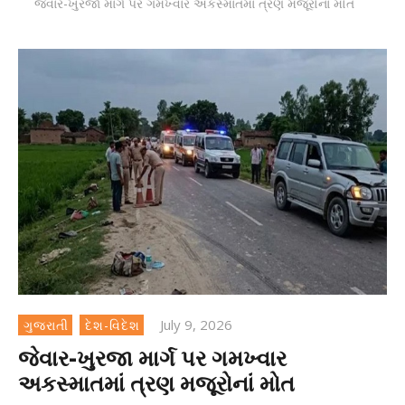
જેવાર-ખુરજા માર્ગ પર ગમખ્વાર અકસ્માતમાં ત્રણ મજૂરોનાં મોત
July 9, 2026
ગુજરાતી
દેશ-વિદેશ
જેવાર-ખુરજા માર્ગ પર ગમખ્વાર
અકસ્માતમાં ત્રણ મજૂરોનાં મોત