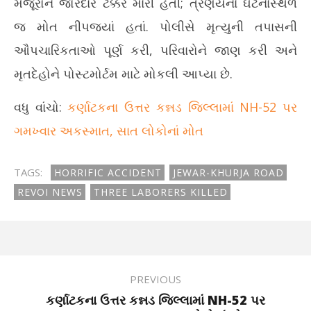
મજૂરોને જોરદાર ટક્કર મારી હતી; ત્રણેયનાં ઘટનાસ્થળે
જ મોત નીપજ્યાં હતાં. પોલીસે મૃત્યુની તપાસની
ઔપચારિકતાઓ પૂર્ણ કરી, પરિવારોને જાણ કરી અને
મૃતદેહોને પોસ્ટમોર્ટમ માટે મોકલી આપ્યા છે.
વધુ વાંચો:
કર્ણાટકના ઉત્તર કન્નડ જિલ્લામાં NH-52 પર
ગમખ્વાર અકસ્માત, સાત લોકોનાં મોત
TAGS:
HORRIFIC ACCIDENT
JEWAR-KHURJA ROAD
REVOI NEWS
THREE LABORERS KILLED
PREVIOUS
કર્ણાટકના ઉત્તર કન્નડ જિલ્લામાં NH-52 પર