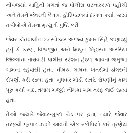
નીપજ્યાં. માહિતી મળતાં જ પોલીસ ઘટનાસ્થળે પહોંચી
અને તેમને જેવરની કૈલાશ હોસ્પિટલમાં દાખલ કર્યા, જ્યાં
તબીબોએ તેમના મૃત્યુની પુષ્ટિ કરી.
જેવર કોતવાલીના ઇન્સ્પેક્ટર અજય કુમાર સિંહે જણાવ્યું
હતું કે કરણ, વિશ્વજીત અને મિથુન બિહારના અરરિયા
જિલ્લાના તારાવાડી પોલીસ સ્ટેશન હેઠળ આવતા જમુઆ
ગામના રહેવાસી હતા, નીમકા ગામના ખેતરોમાં ડાંગરની
રોપણી કરી રહ્યા હતા. બુધવારે મોડી રાત્રે, રોપણીનું કામ
પૂરું કર્યા બાદ, તમામ મજૂરો નીમકા ગામ તરફ જઈ રહ્યા
હતા.
તેઓ જ્યારે જેવાર-ખુર્જા રોડ પર હતા, ત્યારે જેવાર
તરફથી પૂરપાટ ઝડપે આવતી એક સ્કોર્પિયો કારે ત્રણેય