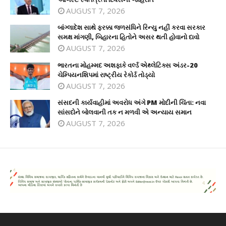
AUGUST 7, 2026
બાંગ્લાદેશ સાથે ફરક્કા જળસંધિને રિન્યુ નહીં કરવા સરકાર
સમક્ષ માંગણી, બિહારના હિતોને અસર થતી હોવાનો દાવો
AUGUST 7, 2026
ભારતના મોહમ્મદ અશફાકે વર્લ્ડ એથ્લેટિક્સ અંડર-20
ચેમ્પિયનશિપમાં રાષ્ટ્રીય રેકોર્ડ તોડ્યો
AUGUST 7, 2026
સંસદની કાર્યવાહીમાં અવરોધ અંગે PM મોદીની ચિંતા: નવા
સાંસદોને બોલવાની તક ન મળવી એ અન્યાય સમાન
AUGUST 7, 2026