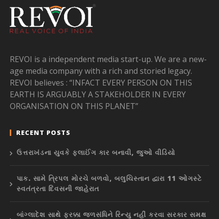
REVOI is a independent media start-up. We are a new-
age media company with a rich and storied legacy.
REVOI believes : “INFACT EVERY PERSON ON THIS
EARTH IS ARGUABLY A STAKEHOLDER IN EVERY
ORGANISATION ON THIS PLANET”
RECENT POSTS
ઉત્તરાખંડના યુવકે ફ્લાઈંગ કાર બનાવી, જુઓ વીડિયો
પાક. સામે ત્રિપલ મોરચે બળવો, બલુચિસ્તાન દ્વારા 11 ઓગસ્ટે
સ્વતંત્રતા દિવસની જાહેરાત
બાંગ્લાદેશ સાથે ફરક્કા જળસંધિને રિન્યુ નહીં કરવા સરકાર સમક્ષ