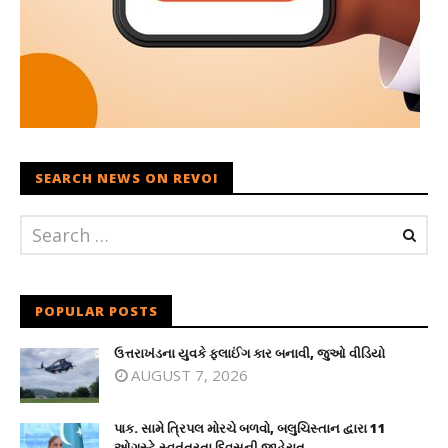
SEARCH NEWS ON REVOI
POPULAR POSTS
ઉત્તરાખંડના યુવકે ફ્લાઈંગ કાર બનાવી, જુઓ વીડિયો
AUGUST 7, 2026
પાક. સામે ત્રિપલ મોરચે બળવો, બલુચિસ્તાન દ્વારા 11
ઓગસ્ટે સ્વતંત્રતા દિવસની જાહેરાત