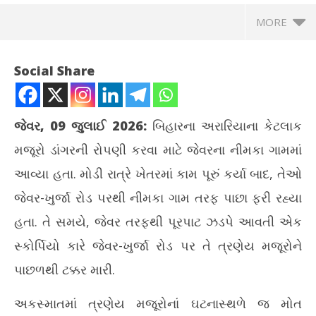
MORE
Social Share
જેવર, 09 જુલાઈ 2026:
બિહારના અરારિયાના કેટલાક
મજૂરો ડાંગરની રોપણી કરવા માટે જેવરના નીમકા ગામમાં
આવ્યા હતા. મોડી રાત્રે ખેતરમાં કામ પૂરું કર્યા બાદ, તેઓ
જેવર-ખુર્જા રોડ પરથી નીમકા ગામ તરફ પાછા ફરી રહ્યા
હતા. તે સમયે, જેવર તરફથી પૂરપાટ ઝડપે આવતી એક
NOW VIEWING
સ્કોર્પિયો કારે જેવર-ખુર્જા રોડ પર તે ત્રણેય મજૂરોને
જેવાર-ખુરજા માર્ગ પર ગમખ્વાર અકસ્માતમાં ત્રણ મજૂરોનાં મોત
ઉત્
પાછળથી ટક્કર મારી.
July
Jul
9,
9,
અકસ્માતમાં ત્રણેય મજૂરોનાં ઘટનાસ્થળે જ મોત
2026
20