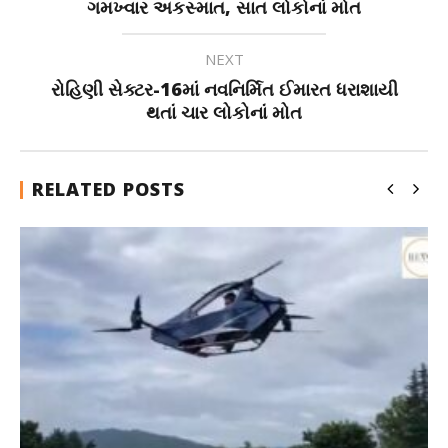
ગમખ્વાર અકસ્માત, સાત લોકોનાં મોત
NEXT
રોહિણી સેક્ટર-16માં નવનિર્મિત ઈમારત ધરાશાયી
થતાં ચાર લોકોનાં મોત
RELATED POSTS