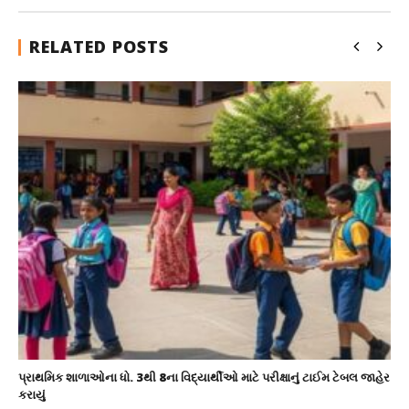
RELATED POSTS
પ્રાથમિક શાળાઓના ધો. 3થી 8ના વિદ્યાર્થીઓ માટે પરીક્ષાનું ટાઈમ ટેબલ જાહેર
કરાયું