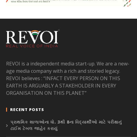
REVOI is a independent media start-up. We are a new-
age media company with a rich and storied legacy.
REVOI believes : “INFACT EVERY PERSON ON THIS
EARTH IS ARGUABLY A STAKEHOLDER IN EVERY
ORGANISATION ON THIS PLANET”
RECENT POSTS
પ્રાથમિક શાળાઓના ધો. 3થી 8ના વિદ્યાર્થીઓ માટે પરીક્ષાનું
ટાઈમ ટેબલ જાહેર કરાયું