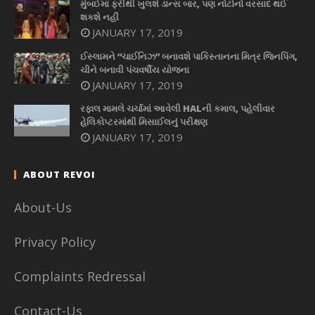
મુંબઈમાં ફરીથી ખુલશે ડાન્સ બાર, પણ નોટોનો વરસાદ થઈ
શકશે નહીં
JANUARY 17, 2019
ઈસ્લામને “ચાઈનિઝ” બનાવશે પાકિસ્તાનના મિત્ર જિનપિંગ,
ચીને બનાવી પંચવર્ષીય યોજના
JANUARY 17, 2019
રફાલ મામલે ચર્ચામાં આવેલી HALની કમાલ, પહેલીવાર
હેલિકોપ્ટરમાંથી મિસાઈલનું પરીક્ષણ
JANUARY 17, 2019
ABOUT REVOI
About-Us
Privacy Policy
Complaints Redressal
Contact-Us