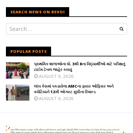
SEARCH NEWS ON REVOI
POPULAR POSTS
પ્રાથમિક શાળાઓના ધો. 3થી 8ના વિદ્યાર્થીઓ માટે પરીક્ષાનું
ટાઈમ ટેબલ જાહેર કરાયું
AUGUST 9, 2026
લાંચ કેસમાં પકડાયેલા AMCના ફાયર ઓફિસર અને
વચેટિયાને 12મી ઓગસ્ટ સુધીના રિમાન્ડ
AUGUST 9, 2026