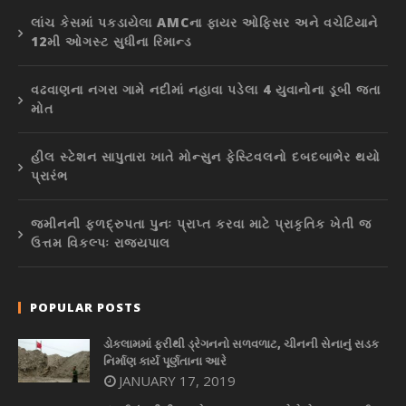
લાંચ કેસમાં પકડાયેલા AMCના ફાયર ઓફિસર અને વચેટિયાને
12મી ઓગસ્ટ સુધીના રિમાન્ડ
વઢવાણના નગરા ગામે નદીમાં નહાવા પડેલા 4 યુવાનોના ડૂબી જતા
મોત
હીલ સ્ટેશન સાપુતારા ખાતે મોન્સુન ફેસ્ટિવલનો દબદબાભેર થયો
પ્રારંભ
જમીનની ફળદ્રુપતા પુનઃ પ્રાપ્ત કરવા માટે પ્રાકૃતિક ખેતી જ
ઉત્તમ વિકલ્પઃ રાજ્યપાલ
POPULAR POSTS
ડોકલામમાં ફરીથી ડ્રેગનનો સળવળાટ, ચીનની સેનાનું સડક
નિર્માણ કાર્ય પૂર્ણતાના આરે
JANUARY 17, 2019