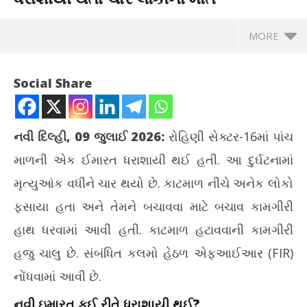
MORE
Social Share
નવી દિલ્હી, 09 જુલાઈ 2026:
રોહિણી સેક્ટર-16માં પાંચ
માળની એક ઈમારત ધરાશાયી થઈ હતી. આ દુર્ઘટનામાં
મૃત્યુઆંક વધીને ચાર થયો છે. કાટમાળ નીચે અનેક લોકો
ફસાયા હતા અને તેમને બચાવવા માટે બચાવ કામગીરી
હાથ ધરવામાં આવી હતી. કાટમાળ હટાવવાની કામગીરી
NOW VIEWING
હજુ ચાલુ છે. સંબંધિત કલમો હેઠળ એફઆઈઆર (FIR)
રોહિણી સેક્ટર-16માં નવનિર્મિત ઈમારત ધરાશાયી થતાં ચાર લોકોનાં મોત
પ્ર
નોંધવામાં આવી છે.
ટેબ
July
નવી ઇમારત કઈ રીતે ધરાશાયી થઈ?
Jul
9,