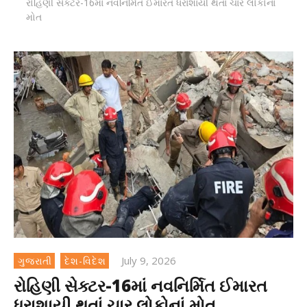
રોહિણી સેક્ટર-16માં નવનિર્મિત ઈમારત ધરાશાયી થતાં ચાર લોકોનાં
મોત
July 9, 2026
ગુજરાતી
દેશ-વિદેશ
રોહિણી સેક્ટર-16માં નવનિર્મિત ઈમારત
ધરાશાયી થતાં ચાર લોકોનાં મોત