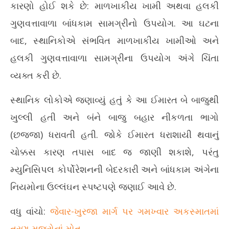
કારણો હોઈ શકે છે: માળખાકીય ખામી અથવા હલકી
ગુણવત્તાવાળા બાંધકામ સામગ્રીનો ઉપયોગ. આ ઘટના
બાદ, સ્થાનિકોએ સંભવિત માળખાકીય ખામીઓ અને
હલકી ગુણવત્તાવાળા સામગ્રીના ઉપયોગ અંગે ચિંતા
વ્યક્ત કરી છે.
સ્થાનિક લોકોએ જણાવ્યું હતું કે આ ઈમારત બે બાજુથી
ખુલ્લી હતી અને બંને બાજુ બહાર નીકળતા ભાગો
(છજ્જા) ધરાવતી હતી. જોકે ઈમારત ધરાશાયી થવાનું
ચોક્કસ કારણ તપાસ બાદ જ જાણી શકાશે, પરંતુ
મ્યુનિસિપલ કોર્પોરેશનની બેદરકારી અને બાંધકામ અંગેના
નિયમોના ઉલ્લંઘન સ્પષ્ટપણે જણાઈ આવે છે.
વધુ વાંચો:
જેવાર-ખુરજા માર્ગ પર ગમખ્વાર અકસ્માતમાં
ત્રણ મજૂરોનાં મોત