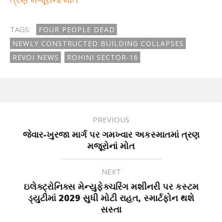
TAGS:
FOUR PEOPLE DEAD
NEWLY CONSTRUCTED BUILDING COLLAPSES
REVOI NEWS
ROHINI SECTOR-16
PREVIOUS
જેવાર-ખુરજા માર્ગ પર ગમખ્વાર અકસ્માતમાં ત્રણ
મજૂરોનાં મોત
NEXT
ઇલેક્ટ્રોનિક્સ મેન્યુફેક્ચરિંગ મશીનરી પર કસ્ટમ
ડ્યુટીમાં 2029 સુધી મોટી રાહત, સ્માર્ટફોન થશે
સસ્તા