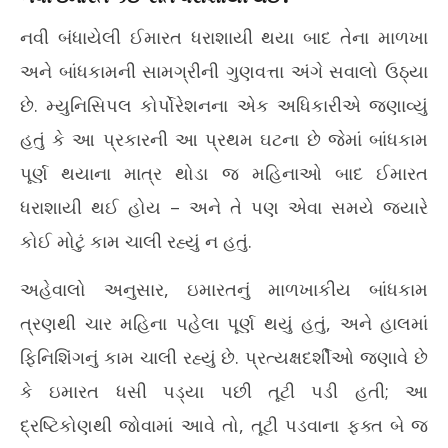
9,
2026
નવી બંધાયેલી ઈમારત ધરાશાયી થયા બાદ તેના માળખા
20
અને બાંધકામની સામગ્રીની ગુણવત્તા અંગે સવાલો ઉઠ્યા
છે. મ્યુનિસિપલ કોર્પોરેશનના એક અધિકારીએ જણાવ્યું
હતું કે આ પ્રકારની આ પ્રથમ ઘટના છે જેમાં બાંધકામ
પૂર્ણ થયાના માત્ર થોડા જ મહિનાઓ બાદ ઈમારત
ધરાશાયી થઈ હોય – અને તે પણ એવા સમયે જ્યારે
કોઈ મોટું કામ ચાલી રહ્યું ન હતું.
અહેવાલો અનુસાર, ઇમારતનું માળખાકીય બાંધકામ
ત્રણથી ચાર મહિના પહેલા પૂર્ણ થયું હતું, અને હાલમાં
ફિનિશિંગનું કામ ચાલી રહ્યું છે. પ્રત્યક્ષદર્શીઓ જણાવે છે
કે ઇમારત ધસી પડ્યા પછી તૂટી પડી હતી; આ
દ્રષ્ટિકોણથી જોવામાં આવે તો, તૂટી પડવાના ફક્ત બે જ