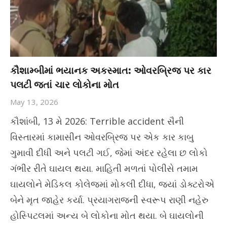
કૌશામ્બીમાં ભયાનક અકસ્માત: ઓવરબ્રિજ પર કાર
પલટી જતાં ચાર લોકોના મોત
May 13, 2026
કૌશાંબી, 13 મે 2026: Terrible accident સૈની
વિસ્તારમાં કામાસીન ઓવરબ્રિજ પર એક કાર કાબુ
ગુમાવી દીધી અને પલટી ગઈ, જેમાં અંદર રહેલા છ લોકો
ગંભીર રીતે ઘાયલ થયા. માહિતી મળતાં પોલીસે તમામ
ઘાયલોને મેડિકલ કોલેજમાં મોકલી દીધા, જ્યાં ડોક્ટરોએ
બેને મૃત જાહેર કર્યા. પ્રયાગરાજની સ્વરૂપ રાણી નહેરુ
હોસ્પિટલમાં અન્ય બે લોકોના મોત થયા. બે ઘાયલોની