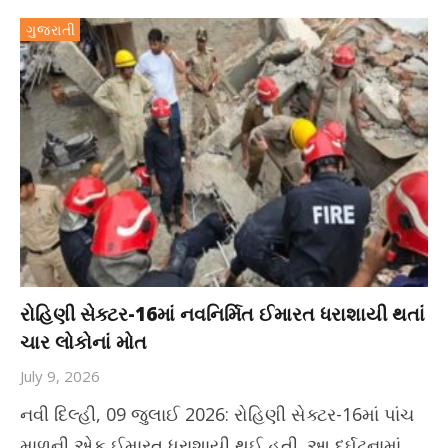
ગુજરાતી
રોહિણી સેક્ટર-16માં નવનિર્મિત ઈમારત ધરાશાયી થતાં
ચાર લોકોનાં મોત
July 9, 2026
નવી દિલ્હી, 09 જુલાઈ 2026: રોહિણી સેક્ટર-16માં પાંચ
માળની એક ઈમારત ધરાશાયી થઈ હતી. આ દુર્ઘટનામાં