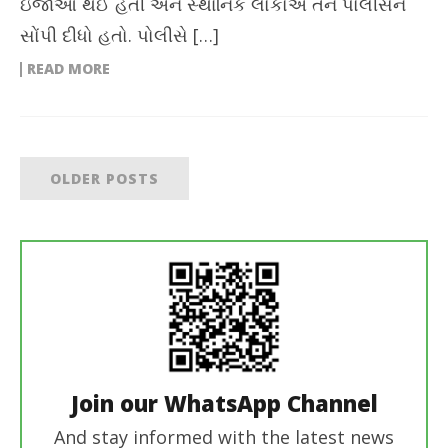
ઇજાઓ થઈ હતી અને સ્થાનિક લોકોએ તેને પોલીસને
સોંપી દીધો હતો. પોલીસે […]
READ MORE
OLDER POSTS
Join our WhatsApp Channel
And stay informed with the latest news