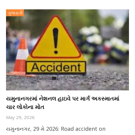
ગુજરાતી
યમુનાનગરમાં નેશનલ હાઇવે પર માર્ગ અકસ્માતમાં
ચાર લોકોના મોત
May 29, 2026
યમુનાનગર, 29 મે 2026: Road accident on