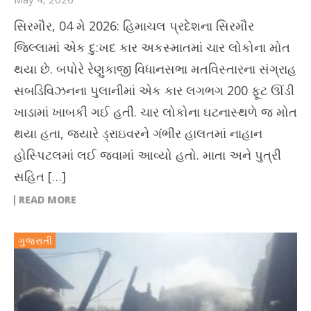
સિરમૌર, 04 મે 2026: હિમાચલ પ્રદેશના સિરમૌર
જિલ્લામાં એક દુ:ખદ કાર અકસ્માતમાં ચાર લોકોના મોત
થયા છે. બપોરે રેણુકાજી વિધાનસભા મતવિસ્તારના સંગ્રાહ
સબડિવિઝનના પુલાનીમાં એક કાર લગભગ 200 ફૂટ ઊંડી
ખાડામાં ખાબકી ગઈ હતી. ચાર લોકોના ઘટનાસ્થળે જ મોત
થયા હતા, જ્યારે ડ્રાઇવરને ગંભીર હાલતમાં નાહાન
હોસ્પિટલમાં લઈ જવામાં આવ્યો હતો. માતા અને પુત્રી
સહિત […]
READ MORE
ગુજરાતી