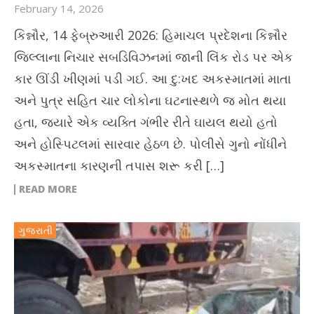
February 14, 2026
કિન્નૌર, 14 ફેબ્રુઆરી 2026: હિમાચલ પ્રદેશના કિન્નૌર
જિલ્લાના નિચાર સબડિવિઝનમાં જાની લિંક રોડ પર એક
કાર ઊંડી ખીણમાં પડી ગઈ. આ દુ:ખદ અકસ્માતમાં માતા
અને પુત્ર સહિત ચાર લોકોના ઘટનાસ્થળે જ મોત થયા
હતા, જ્યારે એક વ્યક્તિ ગંભીર રીતે ઘાયલ થયો હતો
અને હોસ્પિટલમાં સારવાર હેઠળ છે. પોલીસે ગુનો નોંધીને
અકસ્માતના કારણની તપાસ શરૂ કરી […]
READ MORE
ગુજરાતી