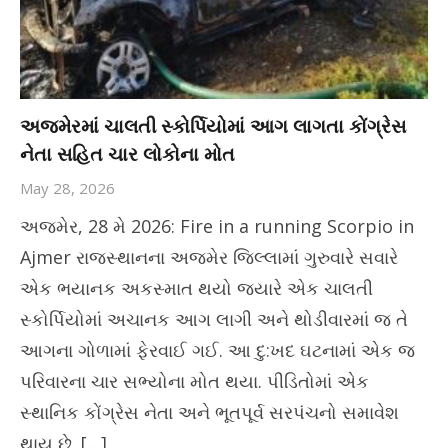
અજમેરમાં ચાલતી સ્કોર્પિયોમાં આગ લાગતા કોંગ્રેસ
નેતા સહિત ચાર લોકોના મોત
May 28, 2026
અજમેર, 28 મે 2026: Fire in a running Scorpio in
Ajmer રાજસ્થાનના અજમેર જિલ્લામાં ગુરુવારે સવારે
એક ભયાનક અકસ્માત થયો જ્યારે એક ચાલતી
સ્કોર્પિયોમાં અચાનક આગ લાગી અને થોડીવારમાં જ તે
આગના ગોળામાં ફેરવાઈ ગઈ. આ દુ:ખદ ઘટનામાં એક જ
પરિવારના ચાર સભ્યોના મોત થયા. પીડિતોમાં એક
સ્થાનિક કોંગ્રેસ નેતા અને ભૂતપૂર્વ સરપંચનો સમાવેશ
થાય છે. […]