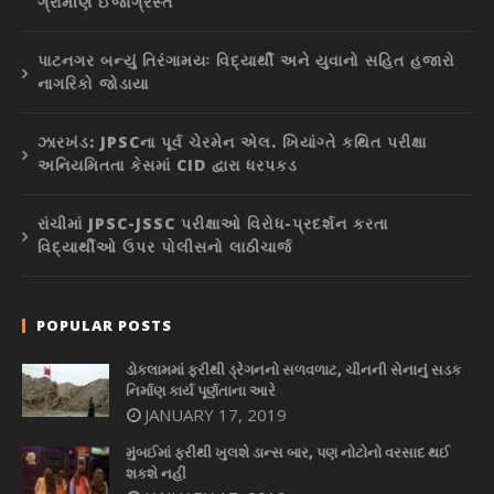
ગ્રામીણ ઈજાગ્રસ્ત
પાટનગર બન્યું તિરંગામયઃ વિદ્યાર્થી અને યુવાનો સહિત હજારો
નાગરિકો જોડાયા
ઝારખંડ: JPSCના પૂર્વ ચેરમેન એલ. ખિયાંગ્તે કથિત પરીક્ષા
અનિયમિતતા કેસમાં CID દ્વારા ધરપકડ
રાંચીમાં JPSC-JSSC પરીક્ષાઓ વિરોધ-પ્રદર્શન કરતા
વિદ્યાર્થીઓ ઉપર પોલીસનો લાઠીચાર્જ
POPULAR POSTS
ડોકલામમાં ફરીથી ડ્રેગનનો સળવળાટ, ચીનની સેનાનું સડક
નિર્માણ કાર્ય પૂર્ણતાના આરે
JANUARY 17, 2019
મુંબઈમાં ફરીથી ખુલશે ડાન્સ બાર, પણ નોટોનો વરસાદ થઈ
શકશે નહીં