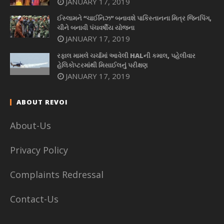
JANUARY 17, 2019
ઈસ્લામને “ચાઈનિઝ” બનાવશે પાકિસ્તાનના મિત્ર જિનપિંગ,
ચીને બનાવી પંચવર્ષીય યોજના
JANUARY 17, 2019
રફાલ મામલે ચર્ચામાં આવેલી HALની કમાલ, પહેલીવાર
હેલિકોપ્ટરમાંથી મિસાઈલનું પરીક્ષણ
JANUARY 17, 2019
ABOUT REVOI
About-Us
Privacy Policy
Complaints Redressal
Contact-Us