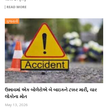
READ MORE
ગુજરાતી
ઉન્નાવમાં એક બોલેરોએ બે બાઇકને ટક્કર મારી, ચાર
લોકોના મોત
May 13, 2026