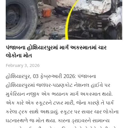
પંજાબના હોશિયારપુરમાં માર્ગ અકસ્માતમાં ચાર
લોકોના મોત
February 3, 2026
હોશિયારપુર, 03 ફેબ્રુઆરી 2026: પંજાબના
હોશિયારપુરમાં જલંધર-પઠાણકોટ નેશનલ હાઈવે પર
મુકેરિયન નજીક એક ભયાનક માર્ગ અકસ્માત થયો.
એક કારે એક સ્કૂટરને ટક્કર મારી, જેના કારણે તે પાર્ક
કરેલા ટ્રક સાથે અથડાયું. સ્કૂટર પર સવાર ચાર લોકોના
ઘટનાસ્થળે જ મોત થયા. કારના ડ્રાઇવરને સામાન્ય