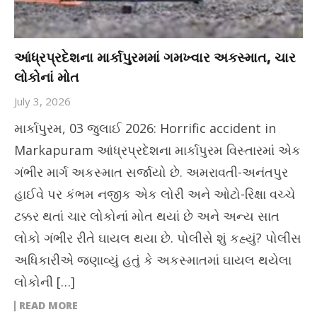
આંધ્રપ્રદેશના માર્કાપુરમમાં ગમખ્વાર અકસ્માત, ચાર
લોકોનાં મોત
July 3, 2026
માર્કાપુરમ, 03 જુલાઈ 2026: Horrific accident in
Markapuram આંધ્રપ્રદેશના માર્કાપુરમ વિસ્તારમાં એક
ગંભીર માર્ગ અકસ્માત સર્જાયો છે. અમરાવતી-અનંતપુર
હાઈવે પર કંભમ નજીક એક લોરી અને ઓટો-રિક્ષા વચ્ચે
ટક્કર થતાં ચાર લોકોનાં મોત થયાં છે અને અન્ય સાત
લોકો ગંભીર રીતે ઘાયલ થયા છે. પોલીસે શું કહ્યું? પોલીસ
અધિકારીએ જણાવ્યું હતું કે અકસ્માતમાં ઘાયલ થયેલા
લોકોની […]
READ MORE