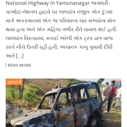
National Highway in Yamunanagar જગાધરી-
પાઓંટા નેશનલ હાઇવે પર લાલઢાંગ નજીક એક દુ:ખદ
માર્ગ અકસ્માતમાં એક જ પરિવારના ચાર સભ્યોના મોત
થયા હતા અને એક મહિલા ગંભીર રીતે ઘાયલ થઈ હતી.
લાલધાંગ વિસ્તારમાં, મકાઈ ભરેલી એક ટ્રક ઢાળ વાળા
રસ્તે નીચે ઉતરી રહી હતી, અચાનક કાબુ ગુમાવી દીધી
અને […]
READ MORE
ગુજરાતી