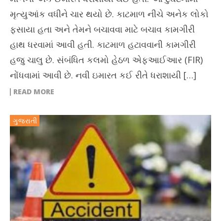
મૃત્યુઆંક વધીને ચાર થયો છે. કાટમાળ નીચે અનેક લોકો
ફસાયા હતા અને તેમને બચાવવા માટે બચાવ કામગીરી
હાથ ધરવામાં આવી હતી. કાટમાળ હટાવવાની કામગીરી
હજુ ચાલુ છે. સંબંધિત કલમો હેઠળ એફઆઈઆર (FIR)
નોંધવામાં આવી છે. નવી ઇમારત કઈ રીતે ધરાશાયી […]
READ MORE
ગુજરાતી