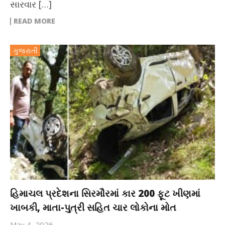
સારવાર […]
READ MORE
ગુજરાતી
હિમાચલ પ્રદેશના સિરમૌરમાં કાર 200 ફૂટ ખીણમાં
ખાબકી, માતા-પુત્રી સહિત ચાર લોકોના મોત
May 4, 2026