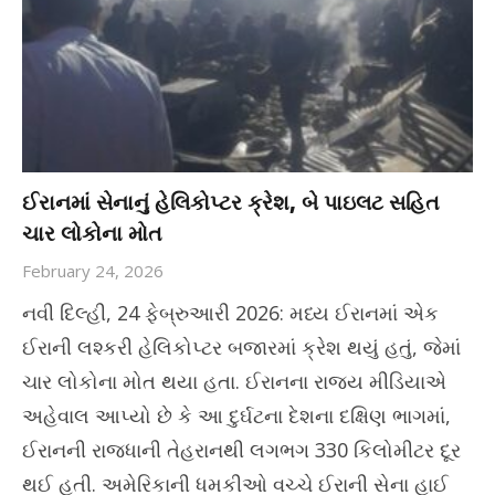
ઈરાનમાં સેનાનું હેલિકોપ્ટર ક્રેશ, બે પાઇલટ સહિત
ચાર લોકોના મોત
February 24, 2026
નવી દિલ્હી, 24 ફેબ્રુઆરી 2026: મધ્ય ઈરાનમાં એક
ઈરાની લશ્કરી હેલિકોપ્ટર બજારમાં ક્રેશ થયું હતું, જેમાં
ચાર લોકોના મોત થયા હતા. ઈરાનના રાજ્ય મીડિયાએ
અહેવાલ આપ્યો છે કે આ દુર્ઘટના દેશના દક્ષિણ ભાગમાં,
ઈરાનની રાજધાની તેહરાનથી લગભગ 330 કિલોમીટર દૂર
થઈ હતી. અમેરિકાની ધમકીઓ વચ્ચે ઈરાની સેના હાઈ