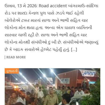
ઉન્નાવ, 13 મે 2026: Road accident બાંગરમાઉ-સાંદિલા
રોડ પર શારદા કેનાલ પુલ પાસે ઝડપે જઈ રહેલી
બોલેરોએ ટક્કર મારતાં સાળા અને ભાભી સહિત ચાર
લોકોના મોત થયા હતા. અન્ય એક ઘાયલ વ્યક્તિની
સારવાર ચાલી રહી છે. સાળા અને ભાભી સહિત ચાર
લોકોના મોતથી સંબંધીઓ દુઃખી છે. સંબંધીઓએ જણાવ્યું
છે કે બાઇક સવારોએ હેલ્મેટ પહેર્યું હતું. […]
READ MORE
ગુજરાતી