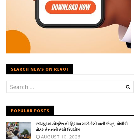
SEARCH NEWS ON REVOI
POPULAR POSTS
જયપુરમાં કોંગ્રેસની હિસાબ માંગો રેલી બની ઉગ્ર, પોલીસે
વોટર કેનનનો કર્યો ઉપયોગ
AUGUST 10, 2026