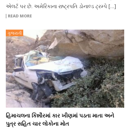
એલર્ટ પર છે. અમેરિકાના રાષ્ટ્રપતિ ડોનાલ્ડ ટ્રમ્પે […]
READ MORE
ગુજરાતી
હિમાચલના કિન્નૌરમાં કાર ખીણમાં પડતા માતા અને
પુત્ર સહિત ચાર લોકોના મોત