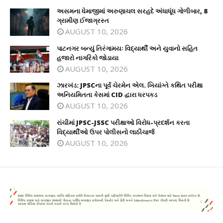
અસમના ધેમાજીમાં અરુણાચલ સરહદે અંધાધૂંધ ગોળીબાર, 8
ગ્રામીણ ઈજાગ્રસ્ત
AUGUST 10, 2026
પાટનગર બન્યું તિરંગામયઃ વિદ્યાર્થી અને યુવાનો સહિત
હજારો નાગરિકો જોડાયા
AUGUST 10, 2026
ઝારખંડ: JPSCના પૂર્વ ચેરમેન એલ. ખિયાંગ્તે કથિત પરીક્ષા
અનિયમિતતા કેસમાં CID દ્વારા ધરપકડ
AUGUST 10, 2026
રાંચીમાં JPSC-JSSC પરીક્ષાઓ વિરોધ-પ્રદર્શન કરતા
વિદ્યાર્થીઓ ઉપર પોલીસનો લાઠીચાર્જ
AUGUST 10, 2026