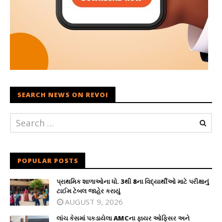
SEARCH NEWS ON REVOI
POPULAR POSTS
પ્રાથમિક શાળાઓના ધો. 3થી 8ના વિદ્યાર્થીઓ માટે પરીક્ષાનું
ટાઈમ ટેબલ જાહેર કરાયું
AUGUST 9, 2026
લાંચ કેસમાં પકડાયેલા AMCના ફાયર ઓફિસર અને