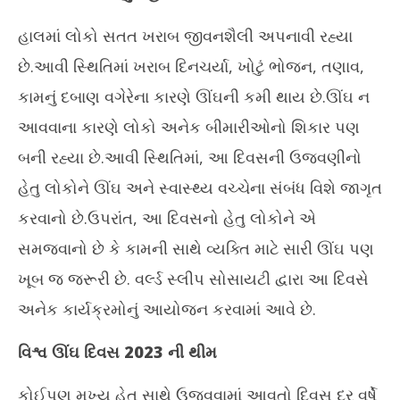
હાલમાં લોકો સતત ખરાબ જીવનશૈલી અપનાવી રહ્યા
છે.આવી સ્થિતિમાં ખરાબ દિનચર્યા, ખોટું ભોજન, તણાવ,
કામનું દબાણ વગેરેના કારણે ઊંઘની કમી થાય છે.ઊંઘ ન
આવવાના કારણે લોકો અનેક બીમારીઓનો શિકાર પણ
બની રહ્યા છે.આવી સ્થિતિમાં, આ દિવસની ઉજવણીનો
હેતુ લોકોને ઊંઘ અને સ્વાસ્થ્ય વચ્ચેના સંબંધ વિશે જાગૃત
કરવાનો છે.ઉપરાંત, આ દિવસનો હેતુ લોકોને એ
સમજવાનો છે કે કામની સાથે વ્યક્તિ માટે સારી ઊંઘ પણ
ખૂબ જ જરૂરી છે. વર્લ્ડ સ્લીપ સોસાયટી દ્વારા આ દિવસે
અનેક કાર્યક્રમોનું આયોજન કરવામાં આવે છે.
વિશ્વ ઊંઘ દિવસ 2023 ની થીમ
કોઈપણ મુખ્ય હેતુ સાથે ઉજવવામાં આવતો દિવસ દર વર્ષે