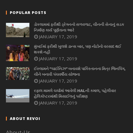
POPULAR POSTS
ડોકલામમાં ફરીથી ડ્રેગનનો સળવળાટ, ચીનની સેનાનું સડક
નિર્માણ કાર્ય પૂર્ણતાના આરે
JANUARY 17, 2019
મુંબઈમાં ફરીથી ખુલશે ડાન્સ બાર, પણ નોટોનો વરસાદ થઈ
શકશે નહીં
JANUARY 17, 2019
ઈસ્લામને “ચાઈનિઝ” બનાવશે પાકિસ્તાનના મિત્ર જિનપિંગ,
ચીને બનાવી પંચવર્ષીય યોજના
JANUARY 17, 2019
રફાલ મામલે ચર્ચામાં આવેલી HALની કમાલ, પહેલીવાર
હેલિકોપ્ટરમાંથી મિસાઈલનું પરીક્ષણ
JANUARY 17, 2019
ABOUT REVOI
About-Us