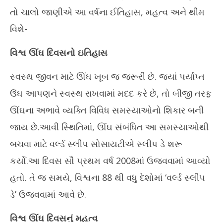
17,
17
તો ચાલો જાણીએ આ વર્ષના ઈતિહાસ, મહત્વ અને થીમ
2023
20
વિશે-
વિશ્વ ઊંઘ દિવસનો ઇતિહાસ
સ્વસ્થ જીવન માટે ઊંઘ ખૂબ જ જરૂરી છે. જ્યાં પર્યાપ્ત
ઉંઘ આપણને સ્વસ્થ રાખવામાં મદદ કરે છે, તો બીજી તરફ
ઊંઘના અભાવે વ્યક્તિ વિવિધ સમસ્યાઓનો શિકાર બની
જાય છે.આવી સ્થિતિમાં, ઊંઘ સંબંધિત આ સમસ્યાઓથી
બચવા માટે વર્લ્ડ સ્લીપ સોસાયટીએ સ્લીપ ડે શરૂ
કર્યો.આ દિવસ સૌ પ્રથમ વર્ષ 2008માં ઉજવવામાં આવ્યો
હતો. તે જ સમયે, વિશ્વના 88 થી વધુ દેશોમાં ‘વર્લ્ડ સ્લીપ
ડે’ ઉજવવામાં આવે છે.
વિશ્વ ઊંઘ દિવસનું મહત્વ