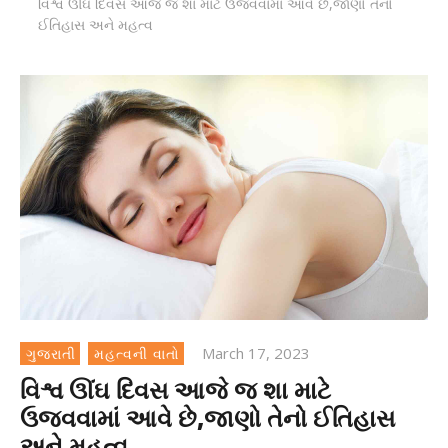
વિશ્વ ઊંઘ દિવસ આજે જ શા માટે ઉજવવામાં આવે છે,જાણો તેનો
ઈતિહાસ અને મહત્વ
March 17, 2023
ગુજરાતી
મહત્વની વાતો
વિશ્વ ઊંઘ દિવસ આજે જ શા માટે
ઉજવવામાં આવે છે,જાણો તેનો ઈતિહાસ
અને મહત્વ