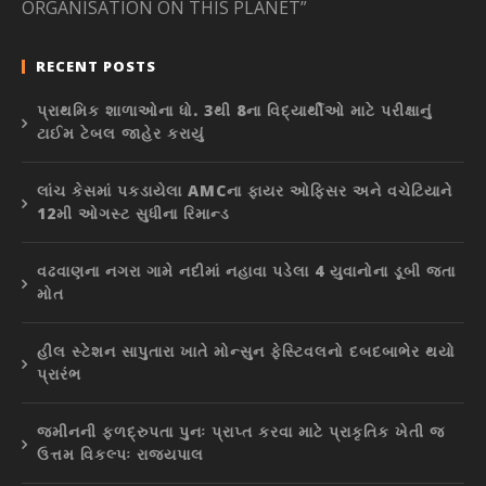
ORGANISATION ON THIS PLANET”
RECENT POSTS
પ્રાથમિક શાળાઓના ધો. 3થી 8ના વિદ્યાર્થીઓ માટે પરીક્ષાનું
ટાઈમ ટેબલ જાહેર કરાયું
લાંચ કેસમાં પકડાયેલા AMCના ફાયર ઓફિસર અને વચેટિયાને
12મી ઓગસ્ટ સુધીના રિમાન્ડ
વઢવાણના નગરા ગામે નદીમાં નહાવા પડેલા 4 યુવાનોના ડૂબી જતા
મોત
હીલ સ્ટેશન સાપુતારા ખાતે મોન્સુન ફેસ્ટિવલનો દબદબાભેર થયો
પ્રારંભ
જમીનની ફળદ્રુપતા પુનઃ પ્રાપ્ત કરવા માટે પ્રાકૃતિક ખેતી જ
ઉત્તમ વિકલ્પઃ રાજ્યપાલ