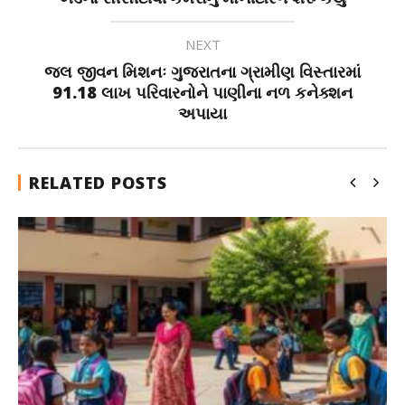
NEXT
જલ જીવન મિશનઃ ગુજરાતના ગ્રામીણ વિસ્તારમાં
91.18 લાખ પરિવારનોને પાણીના નળ કનેક્શન
અપાયા
RELATED POSTS