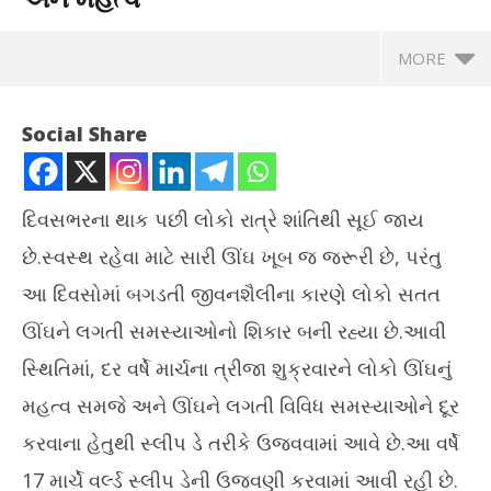
MORE
Social Share
દિવસભરના થાક પછી લોકો રાત્રે શાંતિથી સૂઈ જાય
છે.સ્વસ્થ રહેવા માટે સારી ઊંઘ ખૂબ જ જરૂરી છે, પરંતુ
આ દિવસોમાં બગડતી જીવનશૈલીના કારણે લોકો સતત
ઊંઘને ​​લગતી સમસ્યાઓનો શિકાર બની રહ્યા છે.આવી
સ્થિતિમાં, દર વર્ષે માર્ચના ત્રીજા શુક્રવારને લોકો ઊંઘનું
NOW VIEWING
મહત્વ સમજે અને ઊંઘને ​​લગતી વિવિધ સમસ્યાઓને દૂર
વિશ્વ ઊંઘ દિવસ આજે જ શા માટે ઉજવવામાં આવે છે,જાણો તેનો
પ્ર
કરવાના હેતુથી સ્લીપ ડે તરીકે ઉજવવામાં આવે છે.આ વર્ષે
ઈતિહાસ અને મહત્વ
ટેબ
17 માર્ચે વર્લ્ડ સ્લીપ ડેની ઉજવણી કરવામાં આવી રહી છે.
March
Ma