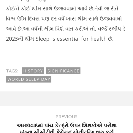
કોઈને કોઈ થીમ સાથે ઉજવવામાં આવે છે.તેવી જ રીતે,
વિશ્વ ઊંઘ દિવસ પણ દર વર્ષે ખાસ થીમ સાથે ઉજવવામાં
આવે છે.આ વર્ષની થીમ વિશે વાત કરીએ તો, વર્લ્ડ સ્લીપ ડે
2023ની થીમ Sleep is essential for health છે.
TAGS:
HISTORY
SIGNIFICANCE
WORLD SLEEP DAY
PREVIOUS
અમદાવાદમાં પાંચ કેન્દ્રો ઉપર શિક્ષકોએ પરીક્ષા
ખંડના સીસીટીવી કેમેરાનું મોનીટરિંગ શરુ કર્યું