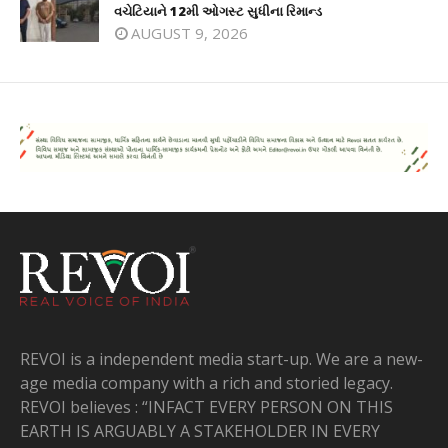
વચેટિયાને 12મી ઓગસ્ટ સુધીના રિમાન્ડ
AUGUST 9, 2026
REVOI is a independent media start-up. We are a new-
age media company with a rich and storied legacy.
REVOI believes : “INFACT EVERY PERSON ON THIS
EARTH IS ARGUABLY A STAKEHOLDER IN EVERY