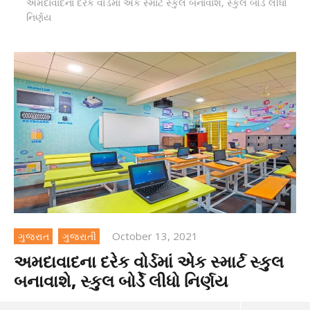
અમદાવાદના દરેક વોર્ડમાં એક સ્માર્ટ સ્કુલ બનાવાશે, સ્કુલ બોર્ડે લીધો
નિર્ણય
October 13, 2021
ગુજરાત
ગુજરાતી
અમદાવાદના દરેક વોર્ડમાં એક સ્માર્ટ સ્કુલ
બનાવાશે, સ્કુલ બોર્ડે લીધો નિર્ણય