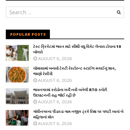
POPULAR POSTS
ટેસ્ટ ક્રિકેટમાં ભારત માટે સૌથી વધુ વિકેટ લેનારા ટોચના 10
બોલરો
AUGUST 6, 2026
ચોમાસામાં બનાવો ટેસ્ટી રેસ્ટોરન્ટ સ્ટાઈલ મકાઈનું શાક,
જાણો રેસીપી
AUGUST 6, 2026
ભાવનગરમાં કરોડોના ખર્ચે નવી બનેલી RTO કચેરી
ઉદઘાટનની રાહ જોઈ રહી છે
AUGUST 6, 2026
ગાંધીનગરના પીંડારડા ગામ નજીક ટ્રકે રિક્ષા પર પલટી ખાતાં બે
મહિલાનાં મોત
AUGUST 6, 2026