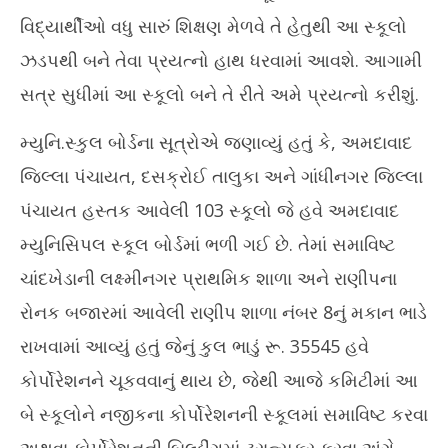
વિદ્યાર્થીઓ વધુ સારું શિક્ષણ મેળવે તે હેતુથી આ સ્કૂલો
ઝડપથી બને તેવા પ્રયત્નો હાથ ધરવામાં આવશે. આગામી
સત્ર સુધીમાં આ સ્કૂલો બને તે રીતે અમે પ્રયત્નો કરીશું.
મ્યુનિ.સ્કુલ બોર્ડના સૂત્રોએ જણાવ્યું હતું કે, અમદાવાદ
જિલ્લા પંચાયત, દસક્રોઈ તાલુકા અને ગાંધીનગર જિલ્લા
પંચાયત હસ્તક આવેલી 103 સ્કૂલો જે હવે અમદાવાદ
મ્યુનિસિપલ સ્કૂલ બોર્ડમાં ભળી ગઈ છે. તેમાં સમાવિષ્ટ
ચાંદખેડાની લક્ષ્મીનગર પ્રાથમિક શાળા અને રાણીપના
રોનક બજારમાં આવેલી રાણીપ શાળા નંબર 8નું મકાન ભાડે
રાખવામાં આવ્યું હતું જેનું કુલ ભાડું રૂ. 35545 હવે
કોર્પોરેશનને ચૂકવવાનું થાય છે, જેથી આજે કમિટીમાં આ
બે સ્કૂલોને નજીકના કોર્પોરેશનની સ્કૂલમાં સમાવિષ્ટ કરવા