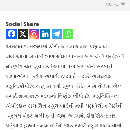
MORE
Social Share
અમદાવાદઃ રાજ્યમાં કોરોનાના કાળ બાદ ઘણાબધા
વાલીઓનો ખાનગી શાળાઓમાં પોતાના બાળકોનો પ્રવેશનો
મોહભંગ થતા હવે વાલીઓ પોતાના બાળકોને સરકારી
શાળાઓમાં પ્રવેશ અપાવી રહ્યા છે. ત્યારે અમદાવાદ
મ્યુનિ,કોર્પોરેશન હસ્તકની સ્કુલ બોર્ડે તમામ વોર્ડમાં એક
NOW VIEWING
સ્માર્ટ શાળા શરૂ કરવાનો નિર્ણય લીધો છે. મ્યુનિસિપલ
અમદાવાદના દરેક વોર્ડમાં એક સ્માર્ટ સ્કુલ બનાવાશે, સ્કુલ બોર્ડે લીધો
ટેસ
કોર્પોરેશન સંચાલિત સ્કૂલ બોર્ડની નવી ચૂંટાયેલી કમિટીની
નિર્ણય
Oc
પ્રથમ બેઠક મળી હતી. જેમાં આગામી શૈક્ષણિક સત્ર
October
13
13,
20
પહેલા શહેરના તમામ વોર્ડમાં એક સ્માર્ટ સ્કૂલ બનાવવામાં
2021