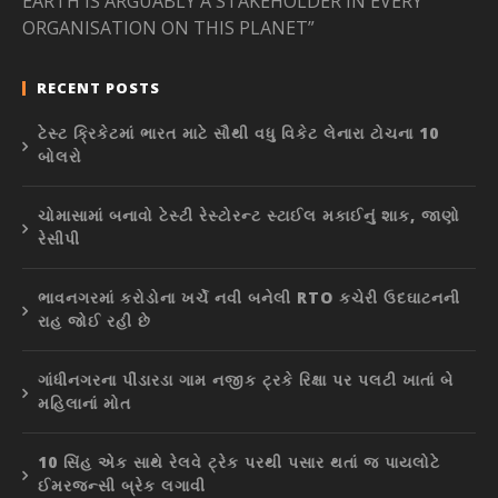
EARTH IS ARGUABLY A STAKEHOLDER IN EVERY
ORGANISATION ON THIS PLANET”
RECENT POSTS
ટેસ્ટ ક્રિકેટમાં ભારત માટે સૌથી વધુ વિકેટ લેનારા ટોચના 10
બોલરો
ચોમાસામાં બનાવો ટેસ્ટી રેસ્ટોરન્ટ સ્ટાઈલ મકાઈનું શાક, જાણો
રેસીપી
ભાવનગરમાં કરોડોના ખર્ચે નવી બનેલી RTO કચેરી ઉદઘાટનની
રાહ જોઈ રહી છે
ગાંધીનગરના પીંડારડા ગામ નજીક ટ્રકે રિક્ષા પર પલટી ખાતાં બે
મહિલાનાં મોત
10 સિંહ એક સાથે રેલવે ટ્રેક પરથી પસાર થતાં જ પાયલોટે
ઈમરજન્સી બ્રેક લગાવી