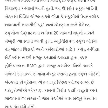
અથવા કોર્પોરેશનની બિલ્ડીંગમાં ટ્રાન્સફર કરવા અંગે
વિચારણા કરવામાં આવી હતી. આ ઉપરાંત સ્કૂલ બોર્ડની
બેઠકમાં વિવિધ એજન્ડાઓ જેવા કે સ્કૂલોમાં પેવર બ્લોક
નાખવાની કામગીરી પૂર્ણ થતાં કોન્ટ્રાકટરને પેમેન્ટ,
સ્કૂલોના ઉદ્ઘાટનમાં થયેલા 20 લાખથી વધુનો ખર્ચને
મંજૂરી આપવામાં આવી હતી. મ્યુનિસિપલ સ્કૂલ બોર્ડના
45 જેટલા શિક્ષકો અને કર્મચારીઓ માટે 1 કરોડ રૂપિયા
મેડીક્લેમ સંદર્ભે મંજૂર કરવામાં આવ્યા હતા. SVP
હોસ્પિટલના RMO દ્વારા મંજૂર કરાયેલા બિલો આજે
મળેલી સામાન્ય સભામાં મંજૂર કરાયા હતા. સ્કૂલ બોર્ડની
બેઠકમાં કોંગ્રેસના એક માત્ર કિરણ ઓઝા સભ્ય છે
પરંતુ તેઓએ એકપણ કામનો વિરોધ કર્યો ન હતો અને
ભાજપના જ સભ્યની જેમ તેઓએ કામ મંજૂર કરવામાં
સાથ આપ્યો હતો.