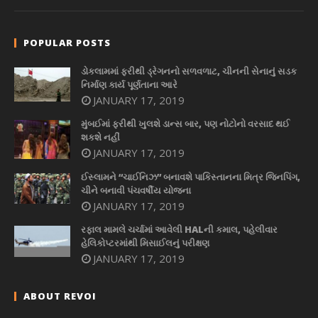
POPULAR POSTS
ડોકલામમાં ફરીથી ડ્રેગનનો સળવળાટ, ચીનની સેનાનું સડક
નિર્માણ કાર્ય પૂર્ણતાના આરે
JANUARY 17, 2019
મુંબઈમાં ફરીથી ખુલશે ડાન્સ બાર, પણ નોટોનો વરસાદ થઈ
શકશે નહીં
JANUARY 17, 2019
ઈસ્લામને “ચાઈનિઝ” બનાવશે પાકિસ્તાનના મિત્ર જિનપિંગ,
ચીને બનાવી પંચવર્ષીય યોજના
JANUARY 17, 2019
રફાલ મામલે ચર્ચામાં આવેલી HALની કમાલ, પહેલીવાર
હેલિકોપ્ટરમાંથી મિસાઈલનું પરીક્ષણ
JANUARY 17, 2019
ABOUT REVOI