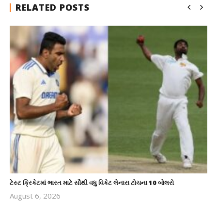
RELATED POSTS
ટેસ્ટ ક્રિકેટમાં ભારત માટે સૌથી વધુ વિકેટ લેનારા ટોચના 10 બોલરો
August 6, 2026
revoi
editor