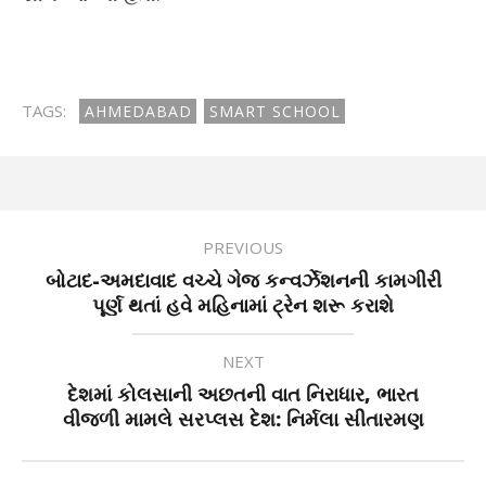
TAGS:
AHMEDABAD
SMART SCHOOL
PREVIOUS
બોટાદ-અમદાવાદ વચ્ચે ગેજ કન્વર્ઝેશનની કામગીરી
પૂર્ણ થતાં હવે મહિનામાં ટ્રેન શરૂ કરાશે
NEXT
દેશમાં કોલસાની અછતની વાત નિરાધાર, ભારત
વીજળી મામલે સરપ્લસ દેશ: નિર્મલા સીતારમણ