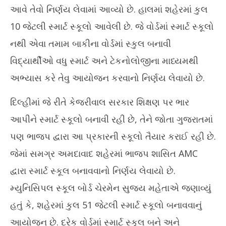
આવે તેવો નિર્ણય લેવામાં આવ્યો છે. હાલમાં શહેરમાં કુલ
10 જેટલી સ્માર્ટ સ્કૂલો આવેલી છે. જે વોર્ડમાં સ્માર્ટ સ્કૂલો
નથી એવા તમામ બાકીના વોર્ડમાં સ્કુલ બનાવી
વિદ્યાર્થીઓ વધુ સ્માર્ટ અને ટેકનોલોજીના માધ્યમથી
અભ્યાસ કરે તેવુ આયોજન કરવાનો નિર્ણય લેવાયો છે.
દિલ્હીમાં જે રીતે કેજરીવાલ સરકાર શિક્ષણ પર ભાર
આપીને સ્માર્ટ સ્કૂલો બનાવી રહી છે, તેને જોતા ગુજરાતમાં
પણ ભાજપ દ્વારા આ પ્રકારની સ્કૂલો તૈયાર કરાઈ રહી છે.
જેમાં સમગ્ર અમદાવાદ શહેરમાં ભાજપ શાસિત AMC
દ્વારા સ્માર્ટ સ્કૂલ બનાવવાનો નિર્ણય લેવાયો છે.
મ્યુનિસિપલ સ્કૂલ બોર્ડ ચેરમેન સુજય મહેતાએ જણાવ્યું
હતું કે, શહેરમાં કુલ 51 જેટલી સ્માર્ટ સ્કૂલો બનાવવાનું
આયોજન છે. દરેક વોર્ડમાં સ્માર્ટ સ્કૂલ બને અને