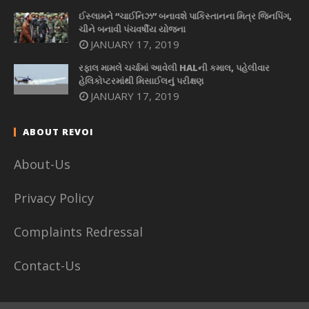
ઈસ્લામને “ચાઈનિઝ” બનાવશે પાકિસ્તાનના મિત્ર જિનપિંગ,
ચીને બનાવી પંચવર્ષીય યોજના
JANUARY 17, 2019
રફાલ મામલે ચર્ચામાં આવેલી HALની કમાલ, પહેલીવાર
હેલિકોપ્ટરમાંથી મિસાઈલનું પરીક્ષણ
JANUARY 17, 2019
ABOUT REVOI
About-Us
Privacy Policy
Complaints Redressal
Contact-Us