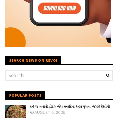
SEARCH NEWS ON REVOI
POPULAR POSTS
ઘરે જ બનાવો હોટલ જેવા સ્વાદિષ્ટ ચણા પુલાવ, જાણો રેસીપી
AUGUST 6, 2026