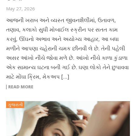
May 27, 2026
આજની ખરાબ અને વ્યસ્ત જીવનશૈલીમાં, ઉતાવળ,
તણાવ, કલાકો સુધી મોબાઈલ સ્ક્રીન પર સતત કામ
કરવું, ઊંઘનો અભાવ અને અયોગ્ય આહાર, આ બધા
મળીને આપણા ચહેરાની ચમક છીનવી લે છે. તેની પહેલી
અસર આંખો નીચે જોવા મળે છે. આંખો નીચે કાળા કુંડાળા
એક સામાન્ય ઘટના બની ગઈ છે. ઘણા લોકો તેને છુપાવવા
માટે મોંઘા ક્રિમ, મેકઅપ […]
READ MORE
ગુજરાતી