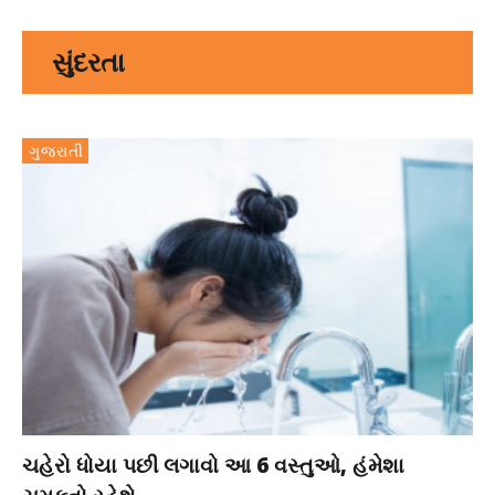
સુંદરતા
ગુજરાતી
ચહેરો ધોયા પછી લગાવો આ 6 વસ્તુઓ, હંમેશા