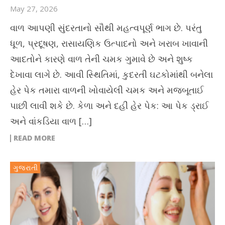
May 27, 2026
વાળ આપણી સુંદરતાનો સૌથી મહત્વપૂર્ણ ભાગ છે. પરંતુ
ધૂળ, પ્રદૂષણ, રાસાયણિક ઉત્પાદનો અને ખરાબ ખાવાની
આદતોને કારણે વાળ તેની ચમક ગુમાવે છે અને શુષ્ક
દેખાવા લાગે છે. આવી સ્થિતિમાં, કુદરતી ઘટકોમાંથી બનેલા
હેર પેક તમારા વાળની ખોવાયેલી ચમક અને મજબૂતાઈ
પાછી લાવી શકે છે. કેળા અને દહીં હેર પેક: આ પેક ડ્રાઈ
અને વાંકડિયા વાળ […]
READ MORE
ગુજરાતી