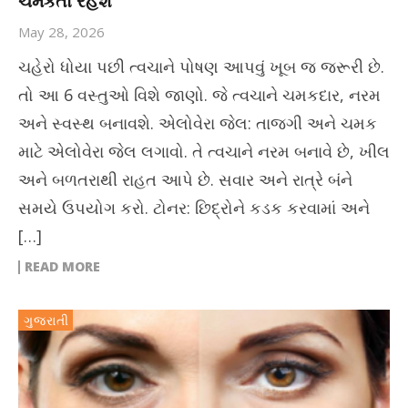
ચમકતો રહેશે
May 28, 2026
ચહેરો ધોયા પછી ત્વચાને પોષણ આપવું ખૂબ જ જરૂરી છે.
તો આ 6 વસ્તુઓ વિશે જાણો. જે ત્વચાને ચમકદાર, નરમ
અને સ્વસ્થ બનાવશે. એલોવેરા જેલ: તાજગી અને ચમક
માટે એલોવેરા જેલ લગાવો. તે ત્વચાને નરમ બનાવે છે, ખીલ
અને બળતરાથી રાહત આપે છે. સવાર અને રાત્રે બંને
સમયે ઉપયોગ કરો. ટોનર: છિદ્રોને કડક કરવામાં અને
[…]
READ MORE
ગુજરાતી