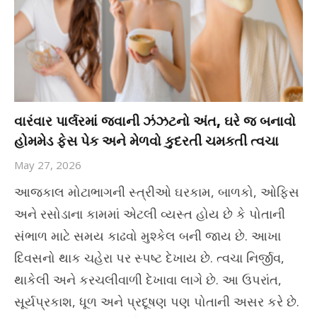
વારંવાર પાર્લરમાં જવાની ઝંઝટનો અંત, ઘરે જ બનાવો
હોમમેડ ફેસ પેક અને મેળવો કુદરતી ચમકતી ત્વચા
May 27, 2026
આજકાલ મોટાભાગની સ્ત્રીઓ ઘરકામ, બાળકો, ઓફિસ
અને રસોડાના કામમાં એટલી વ્યસ્ત હોય છે કે પોતાની
સંભાળ માટે સમય કાઢવો મુશ્કેલ બની જાય છે. આખા
દિવસનો થાક ચહેરા પર સ્પષ્ટ દેખાય છે. ત્વચા નિર્જીવ,
થાકેલી અને કરચલીવાળી દેખાવા લાગે છે. આ ઉપરાંત,
સૂર્યપ્રકાશ, ધૂળ અને પ્રદૂષણ પણ પોતાની અસર કરે છે.