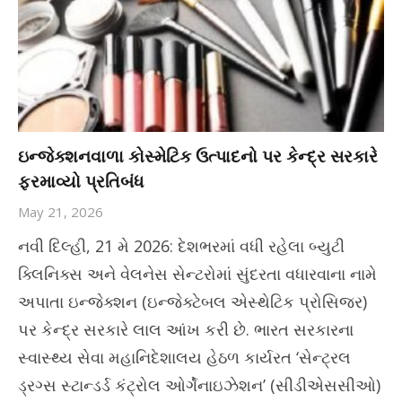
ઇન્જેક્શનવાળા કોસ્મેટિક ઉત્પાદનો પર કેન્દ્ર સરકારે
ફરમાવ્યો પ્રતિબંધ
May 21, 2026
નવી દિલ્હી, 21 મે 2026: દેશભરમાં વધી રહેલા બ્યુટી
ક્લિનિક્સ અને વેલનેસ સેન્ટરોમાં સુંદરતા વધારવાના નામે
અપાતા ઇન્જેક્શન (ઇન્જેક્ટેબલ એસ્થેટિક પ્રોસિજર)
પર કેન્દ્ર સરકારે લાલ આંખ કરી છે. ભારત સરકારના
સ્વાસ્થ્ય સેવા મહાનિદેશાલય હેઠળ કાર્યરત ‘સેન્ટ્રલ
ડ્રગ્સ સ્ટાન્ડર્ડ કંટ્રોલ ઓર્ગેનાઇઝેશન’ (સીડીએસસીઓ)