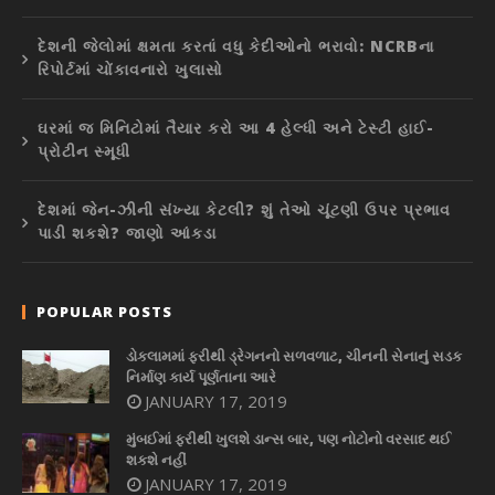
દેશની જેલોમાં ક્ષમતા કરતાં વધુ કેદીઓનો ભરાવો: NCRBના
રિપોર્ટમાં ચોંકાવનારો ખુલાસો
ઘરમાં જ મિનિટોમાં તૈયાર કરો આ 4 હેલ્ધી અને ટેસ્ટી હાઈ-
પ્રોટીન સ્મૂધી
દેશમાં જેન-ઝીની સંખ્યા કેટલી? શું તેઓ ચૂંટણી ઉપર પ્રભાવ
પાડી શકશે? જાણો આંકડા
POPULAR POSTS
ડોકલામમાં ફરીથી ડ્રેગનનો સળવળાટ, ચીનની સેનાનું સડક
નિર્માણ કાર્ય પૂર્ણતાના આરે
JANUARY 17, 2019
મુંબઈમાં ફરીથી ખુલશે ડાન્સ બાર, પણ નોટોનો વરસાદ થઈ
શકશે નહીં
JANUARY 17, 2019