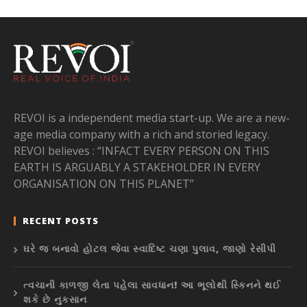
REVOI is a independent media start-up. We are a new-
age media company with a rich and storied legacy.
REVOI believes : “INFACT EVERY PERSON ON THIS
EARTH IS ARGUABLY A STAKEHOLDER IN EVERY
ORGANISATION ON THIS PLANET”
RECENT POSTS
ઘરે જ બનાવો હોટલ જેવા સ્વાદિષ્ટ ચણા પુલાવ, જાણો રેસીપી
ત્વચાની કાળજી લેતા પહેલા સાવધાન! આ ભૂલોથી સ્કિનને થઈ
શકે છે નુકસાન