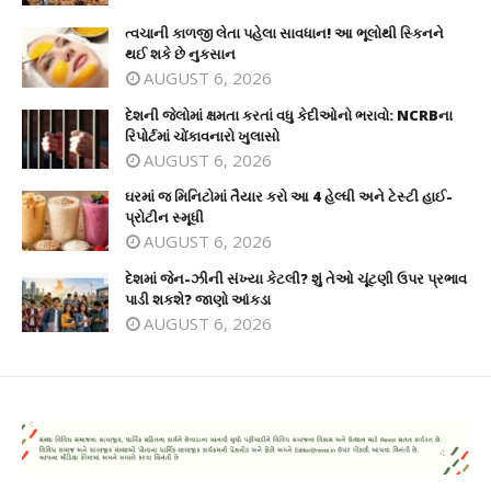
ત્વચાની કાળજી લેતા પહેલા સાવધાન! આ ભૂલોથી સ્કિનને
થઈ શકે છે નુકસાન
AUGUST 6, 2026
દેશની જેલોમાં ક્ષમતા કરતાં વધુ કેદીઓનો ભરાવો: NCRBના
રિપોર્ટમાં ચોંકાવનારો ખુલાસો
AUGUST 6, 2026
ઘરમાં જ મિનિટોમાં તૈયાર કરો આ 4 હેલ્ધી અને ટેસ્ટી હાઈ-
પ્રોટીન સ્મૂધી
AUGUST 6, 2026
દેશમાં જેન-ઝીની સંખ્યા કેટલી? શું તેઓ ચૂંટણી ઉપર પ્રભાવ
પાડી શકશે? જાણો આંકડા
AUGUST 6, 2026