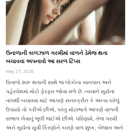
ઉનાળાની કાળઝાળ ગરમીમાં વાળને ડેમેજ થતા
બચાવવા અપનાવો આ સરળ ટિપ્સ
May 27, 2026
ઉનાળો શરૂ થતાની સાથે જ લોકોના ખાનપાન અને
પહેરવેશમાં મોટો ફેરફાર જોવા મળે છે. ત્વચાને સૂર્યના
તાપથી બચાવવા માટે આપણે સનસ્ક્રીન કે અન્ય ઘરેલું
ઉપાયો તો કરીએ છીએ, પરંતુ મોટાભાગે આપણે વાળની
સંભાળ લેવાનું ભૂલી જઈએ છીએ. પરિણામે, તેજ ગરમી
અને સૂર્યના યુવી કિરણોને કારણે વાળ શુષ્ક, બેજાન અને