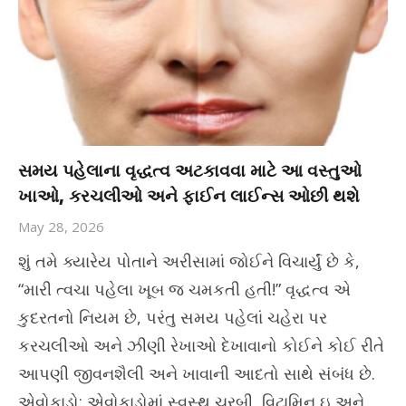
સમય પહેલાના વૃદ્ધત્વ અટકાવવા માટે આ વસ્તુઓ
ખાઓ, કરચલીઓ અને ફાઈન લાઈન્સ ઓછી થશે
May 28, 2026
શું તમે ક્યારેય પોતાને અરીસામાં જોઈને વિચાર્યું છે કે,
“મારી ત્વચા પહેલા ખૂબ જ ચમકતી હતી!” વૃદ્ધત્વ એ
કુદરતનો નિયમ છે, પરંતુ સમય પહેલાં ચહેરા પર
કરચલીઓ અને ઝીણી રેખાઓ દેખાવાનો કોઈને કોઈ રીતે
આપણી જીવનશૈલી અને ખાવાની આદતો સાથે સંબંધ છે.
એવોકાડો: એવોકાડોમાં સ્વસ્થ ચરબી, વિટામિન ઇ અને