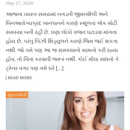
May 27, 2026
આજના વ્યસ્ત સમયમાં બગડતી જીવનશૈલી અને
બિનઆરોગ્યપ્રદ ખાનપાનને કારણે સ્થૂળતા એક મોટી
સમસ્યા બની રહી છે. ઘણા લોકો વજન ઘટાડવા માંગતા
હોય છે, પરંતુ બિઝી શિડ્યુલને કારણે જિમ જઈ શકતા
નથી. જો તમે પણ આ જ સમસ્યાનો સામનો કરી રહ્યા
હોવ, તો ચિંતા કરવાની જરૂર નથી. કોઈ મોંઘા સાધનો કે
ટ્રેનર વગર પણ તમે ઘરે […]
READ MORE
જીવનશૈલી