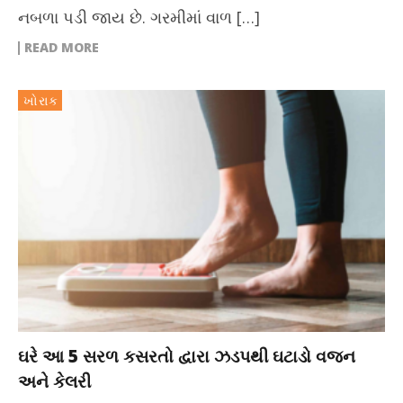
નબળા પડી જાય છે. ગરમીમાં વાળ […]
READ MORE
ખોરાક
ઘરે આ 5 સરળ કસરતો દ્વારા ઝડપથી ઘટાડો વજન
અને કેલરી