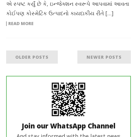
એ સ્પષ્ટ કર્યું છે કે, ઇન્જેક્શન સ્વરૂપે આપવામાં આવતા
કોઈપણ કોસ્મેટિક ઉત્પાદનો કાયદાકીય રીતે […]
READ MORE
OLDER POSTS
NEWER POSTS
Join our WhatsApp Channel
And stay informed with the latest news