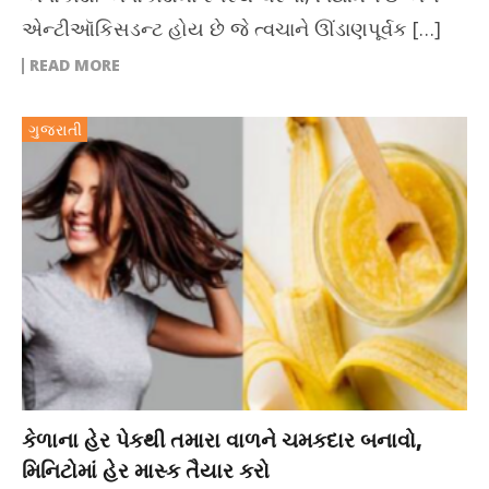
એન્ટીઑકિસડન્ટ હોય છે જે ત્વચાને ઊંડાણપૂર્વક […]
READ MORE
ગુજરાતી
કેળાના હેર પેકથી તમારા વાળને ચમકદાર બનાવો,
મિનિટોમાં હેર માસ્ક તૈયાર કરો