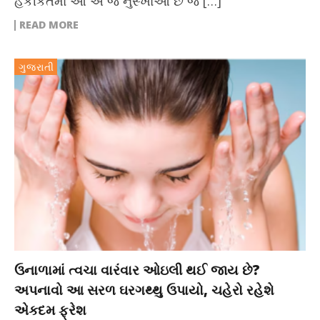
હકીકતમાં આ એ જ નુસ્ખાઓ છે જે […]
READ MORE
ગુજરાતી
ઉનાળામાં ત્વચા વારંવાર ઓઇલી થઈ જાય છે?
અપનાવો આ સરળ ઘરગથ્થુ ઉપાયો, ચહેરો રહેશે
એકદમ ફ્રેશ