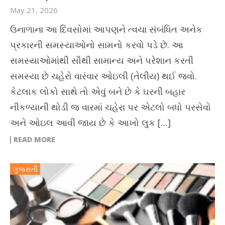
May 21, 2026
ઉનાળાના આ દિવસોમાં આપણને ત્વચા સંબંધિત અનેક
પ્રકારની સમસ્યાઓનો સામનો કરવો પડે છે. આ
સમસ્યાઓમાંથી સૌથી સામાન્ય અને પરેશાન કરતી
સમસ્યા છે ચહેરો વારંવાર ઓઇલી (તેલીય) થઈ જવો.
કેટલાક લોકો સાથે તો એવું બને છે કે ઘરની બહાર
નીકળ્યાની થોડી જ વારમાં ચહેરા પર એટલો બધો પરસેવો
અને ઓઇલ આવી જાય છે કે આખો લુક […]
READ MORE
ગુજરાતી