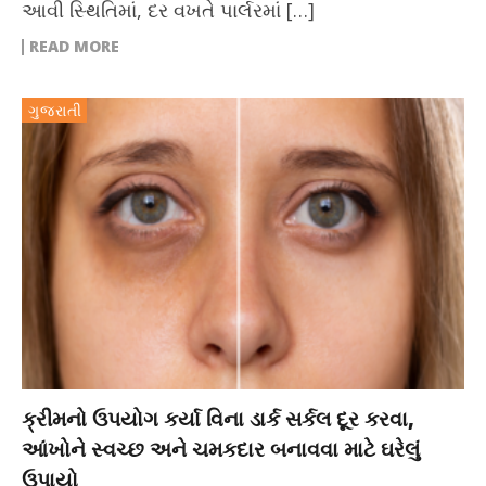
આવી સ્થિતિમાં, દર વખતે પાર્લરમાં […]
READ MORE
ગુજરાતી
ક્રીમનો ઉપયોગ કર્યા વિના ડાર્ક સર્કલ દૂર કરવા,
આંખોને સ્વચ્છ અને ચમકદાર બનાવવા માટે ઘરેલું
ઉપાયો