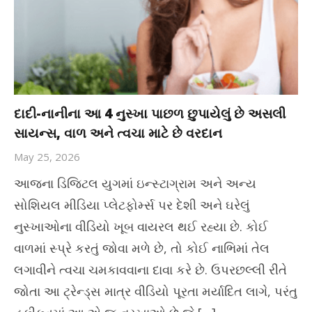
દાદી-નાનીના આ 4 નુસ્ખા પાછળ છુપાયેલું છે અસલી
સાયન્સ, વાળ અને ત્વચા માટે છે વરદાન
May 25, 2026
આજના ડિજિટલ યુગમાં ઇન્સ્ટાગ્રામ અને અન્ય
સોશિયલ મીડિયા પ્લેટફોર્મ્સ પર દેશી અને ઘરેલું
નુસ્ખાઓના વીડિયો ખૂબ વાયરલ થઈ રહ્યા છે. કોઈ
વાળમાં સ્પ્રે કરતું જોવા મળે છે, તો કોઈ નાભિમાં તેલ
લગાવીને ત્વચા ચમકાવવાના દાવા કરે છે. ઉપરછલ્લી રીતે
જોતા આ ટ્રેન્ડ્સ માત્ર વીડિયો પૂરતા મર્યાદિત લાગે, પરંતુ