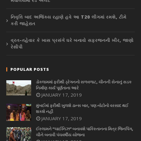
મેઘાલયમાં રેડ એલર્ટ
નિવૃત્તિ બાદ અજિંક્ય રહાણે હવે આ T20 લીગમાં રમશે, ટીમે
કરી જાહેરાત
વ્રત-તહેવાર કે ખાસ પ્રસંગે ઘરે બનાવો સફરજનની ખીર, જાણો
રેસીપી
POPULAR POSTS
ડોકલામમાં ફરીથી ડ્રેગનનો સળવળાટ, ચીનની સેનાનું સડક
નિર્માણ કાર્ય પૂર્ણતાના આરે
JANUARY 17, 2019
મુંબઈમાં ફરીથી ખુલશે ડાન્સ બાર, પણ નોટોનો વરસાદ થઈ
શકશે નહીં
JANUARY 17, 2019
ઈસ્લામને “ચાઈનિઝ” બનાવશે પાકિસ્તાનના મિત્ર જિનપિંગ,
ચીને બનાવી પંચવર્ષીય યોજના