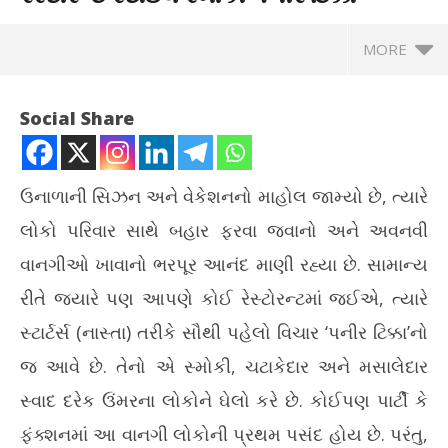
MORE
Social Share
ઉનાળાની સિઝન અને વેકેશનનો માહોલ જામ્યો છે, ત્યારે
લોકો પરિવાર સાથે બહાર ફરવા જવાનો અને અવનવી
વાનગીઓ ખાવાનો ભરપૂર આનંદ માણી રહ્યા છે. સામાન્ય
રીતે જ્યારે પણ આપણે કોઈ રેસ્ટોરન્ટમાં જઈએ, ત્યારે
સ્ટાર્ટર્સ (નાસ્તા) તરીકે સૌથી પહેલો વિચાર ‘પનીર ટિક્કા’નો
NOW VIEWING
જ આવે છે. તેનો એ સ્મોકી, ચટાકેદાર અને મસાલેદાર
તંદૂર કે ઓવન વગર ઘરે જ બનાવો રેસ્ટોરન્ટ સ્ટાઇલ સ્મોકી પનીર ટિક્કા
ગ્ર
સ્વાદ દરેક ઉંમરના લોકોને ઘેલો કરે છે. કોઈપણ પાર્ટી કે
શક
May
ફંક્શનમાં આ વાનગી લોકોની પ્રથમ પસંદ હોય છે. પરંતુ,
Ma
19,