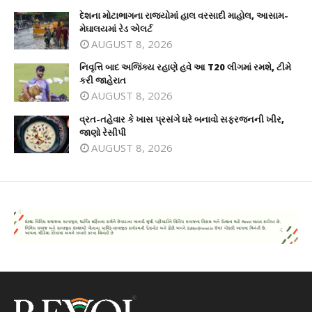
દેશના મોટાભાગના રાજ્યોમાં હાલ વરસાદી માહોલ, આસામ-
મેઘાલયમાં રેડ એલર્ટ
AUGUST 8, 2026
નિવૃત્તિ બાદ અજિંક્ય રહાણે હવે આ T20 લીગમાં રમશે, ટીમે
કરી જાહેરાત
AUGUST 8, 2026
વ્રત-તહેવાર કે ખાસ પ્રસંગે ઘરે બનાવો સફરજનની ખીર,
જાણો રેસીપી
AUGUST 8, 2026