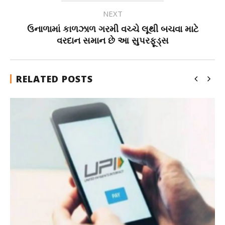
NEXT
ઉનાળામાં કાળઝાળ ગરમી વચ્ચે લૂથી બચવા માટે
વરદાન સમાન છે આ સુપરફૂડ્સ
RELATED POSTS