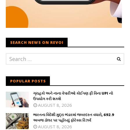
SEARCH NEWS ON REVOI
POPULAR POSTS
ગ્રાહકો અને નાના વેપારીઓ કોઈપણ ફી વિના UPI નો
ઉપયોગ કરી શકશે
AUGUST 8, 2026
ભારતના વિદેશી મુદ્રા ભંડારમાં જબરદસ્ત વધારો, 692.9
અબજ ડૉલર પર પહોંચ્યું ફોરેક્સ રિઝર્વ
AUGUST 8, 2026