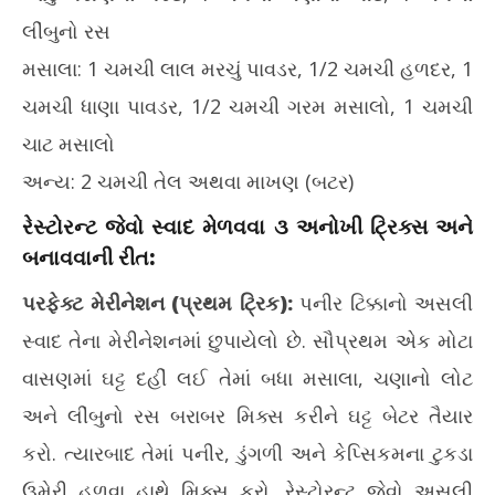
લીંબુનો રસ
મસાલા: 1 ચમચી લાલ મરચું પાવડર, 1/2 ચમચી હળદર, 1
ચમચી ધાણા પાવડર, 1/2 ચમચી ગરમ મસાલો, 1 ચમચી
ચાટ મસાલો
અન્ય: 2 ચમચી તેલ અથવા માખણ (બટર)
રેસ્ટોરન્ટ જેવો સ્વાદ મેળવવા ૩ અનોખી ટ્રિક્સ અને
બનાવવાની રીત:
પરફેક્ટ મેરીનેશન (પ્રથમ ટ્રિક):
પનીર ટિક્કાનો અસલી
સ્વાદ તેના મેરીનેશનમાં છુપાયેલો છે. સૌપ્રથમ એક મોટા
વાસણમાં ઘટ્ટ દહીં લઈ તેમાં બધા મસાલા, ચણાનો લોટ
અને લીંબુનો રસ બરાબર મિક્સ કરીને ઘટ્ટ બેટર તૈયાર
કરો. ત્યારબાદ તેમાં પનીર, ડુંગળી અને કેપ્સિકમના ટુકડા
ઉમેરી હળવા હાથે મિક્સ કરો. રેસ્ટોરન્ટ જેવો અસલી