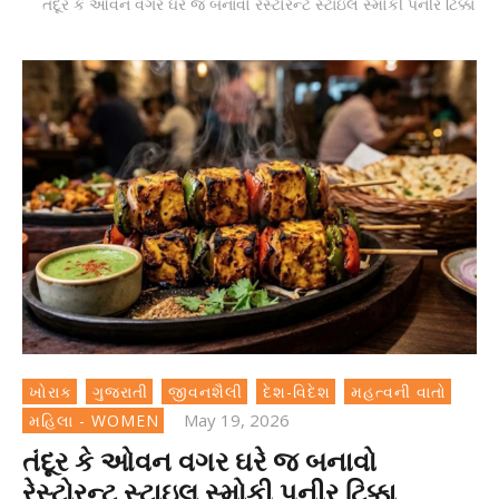
તંદૂર કે ઓવન વગર ઘરે જ બનાવો રેસ્ટોરન્ટ સ્ટાઇલ સ્મોકી પનીર ટિક્કા
ખોરાક
ગુજરાતી
જીવનશૈલી
દેશ-વિદેશ
મહત્વની વાતો
May 19, 2026
મહિલા - WOMEN
તંદૂર કે ઓવન વગર ઘરે જ બનાવો
રેસ્ટોરન્ટ સ્ટાઇલ સ્મોકી પનીર ટિક્કા