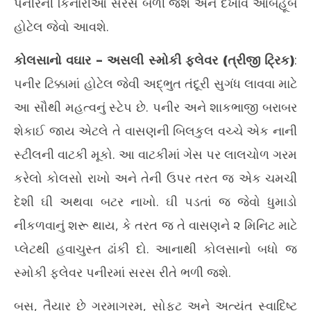
પનીરની કિનારીઓ સરસ બળી જશે અને દેખાવ આબેહૂબ
હોટેલ જેવો આવશે.
કોલસાનો વઘાર – અસલી સ્મોકી ફ્લેવર (ત્રીજી ટ્રિક)
:
પનીર ટિક્કામાં હોટેલ જેવી અદ્ભુત તંદૂરી સુગંધ લાવવા માટે
આ સૌથી મહત્વનું સ્ટેપ છે. પનીર અને શાકભાજી બરાબર
શેકાઈ જાય એટલે તે વાસણની બિલકુલ વચ્ચે એક નાની
સ્ટીલની વાટકી મૂકો. આ વાટકીમાં ગેસ પર લાલચોળ ગરમ
કરેલો કોલસો રાખો અને તેની ઉપર તરત જ એક ચમચી
દેશી ઘી અથવા બટર નાખો. ઘી પડતાં જ જેવો ધુમાડો
નીકળવાનું શરૂ થાય, કે તરત જ તે વાસણને ૨ મિનિટ માટે
પ્લેટથી હવાચુસ્ત ઢાંકી દો. આનાથી કોલસાનો બધો જ
સ્મોકી ફ્લેવર પનીરમાં સરસ રીતે ભળી જશે.
બસ, તૈયાર છે ગરમાગરમ, સોફ્ટ અને અત્યંત સ્વાદિષ્ટ