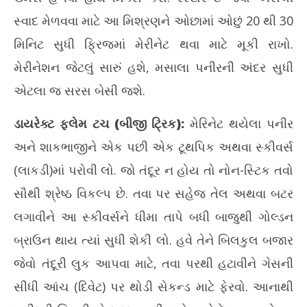
સ્વાદ મેળવવા માટે આ મિશ્રણને ઓછામાં ઓછું 20 થી 30
મિનિટ સુધી ફ્રિજમાં મેરીનેટ થવા માટે મૂકી રાખો.
મેરીનેશન જેટલું સારું હશે, મસાલા પનીરની અંદર સુધી
એટલા જ સરસ બેસી જશે.
ડાયરેક્ટ ફ્લેમ ટચ (બીજી ટ્રિક):
મેરિનેટ થયેલા પનીર
અને શાકભાજીને એક પછી એક ટૂથપિક અથવા સ્કીવર્સ
(લાકડી)માં પરોવી લો. જો તંદૂર ન હોય તો નોન-સ્ટિક તવો
સૌથી શ્રેષ્ઠ વિકલ્પ છે. તવા પર સહેજ તેલ અથવા બટર
લગાવીને આ સ્કીવર્સને ધીમા તાપે બધી બાજુથી ગોલ્ડન
બ્રાઉન થાય ત્યાં સુધી શેકી લો. હવે તેને બિલકુલ બજાર
જેવો તંદૂરી લુક આપવા માટે, તવા પરથી હટાવીને ગેસની
સીધી આંચ (દિવેટ) પર થોડી સેકન્ડ માટે ફેરવો. આનાથી