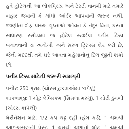
19
2026
હવે હોટેલની આ લોકપ્રિય અને ટેસ્ટી વાનગી માટે તમારે
20
બહાર જવાની કે મોંઘો ઓર્ડર આપવાની જરૂર નથી.
જાણીતા શેફ પારુલ ગુપ્તાએ ઓવન કે તંદૂર વિના, ઘરના
સાધારણ રસોડામાં જ હોટેલ સ્ટાઈલ પનીર ટિક્કા
બનાવવાની ૩ અનોખી અને સરળ ટ્રિક્સ શેર કરી છે,
જેની મદદથી તમે ઘરે આવતા મહેમાનોનું દિલ જીતી શકો
છો.
પનીર ટિક્કા માટેની જરૂરી સામગ્રી
પનીર: 250 ગ્રામ (ચોરસ ટુકડાઓમાં કાપેલું)
શાકભાજી: 1 મોટું કેપ્સિકમ (સિમલા મરચું), 1 મોટી ડુંગળી
(ચોરસ કાપેલી)
મેરીનેશન માટે: 1/2 કપ ઘટ્ટ દહીં (હંગ કર્ડ), 1 ચમચી
આદુ-લસણની પેસ્ટ, 1 ચમચી ચણાનો લોટ, 1 ચમચી