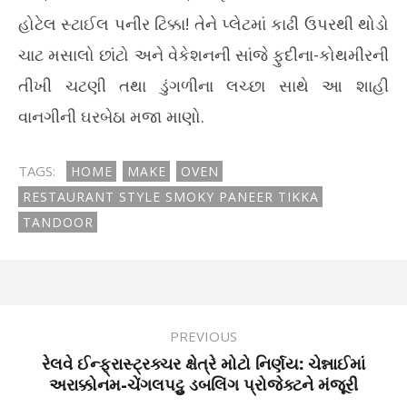
હોટેલ સ્ટાઈલ પનીર ટિક્કા! તેને પ્લેટમાં કાઢી ઉપરથી થોડો
ચાટ મસાલો છાંટો અને વેકેશનની સાંજે ફુદીના-કોથમીરની
તીખી ચટણી તથા ડુંગળીના લચ્છા સાથે આ શાહી
વાનગીની ઘરબેઠા મજા માણો.
TAGS:
HOME
MAKE
OVEN
RESTAURANT STYLE SMOKY PANEER TIKKA
TANDOOR
PREVIOUS
રેલવે ઈન્ફ્રાસ્ટ્રક્ચર ક્ષેત્રે મોટો નિર્ણય: ચેન્નાઈમાં
અરાક્કોનમ-ચેંગલપટ્ટુ ડબલિંગ પ્રોજેક્ટને મંજૂરી