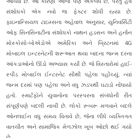
આવ્યા છે. આ કારણો આજે પણ અકબંધ છે, પરંતુ હવે
સંશોધકો એક નવો જ ફેક્ટર શોધી રહ્યા છે.
ફાઇનાન્સિયલ ટાઇમ્સના અહેવાલ અનુસાર, યુનિવર્સિટી
ઓફ સિનસિનાટીના સંશોધકો નાથન હડસન અને હર્નાન
મોસ્કોસો-બોએડોએ અમેરિકા અને બ્રિટનમાં 4G
મોબાઇલ ઇન્ટરનેટની શરૂઆત થયા બાદના જન્મ દરના
આંકડાઓનો ઊંડો અભ્યાસ કર્યો છે. જે વિસ્તારોમાં હાઈ-
સ્પીડ મોબાઈલ ઈન્ટરનેટ સૌથી પહેલા પહોંચ્યું, ત્યાં
જન્મ દરમાં પણ પહેલા અને વધુ ઝડપથી ઘટાડો નોંધાયો
હતો. સ્માર્ટફોને યુવાનોના પરસ્પરના સંબંધોની રીત
સંપૂર્ણપણે બદલી નાખી છે. લોકો રૂબરૂ મળવાને બદલે
ઓનલાઈન વધુ સમય વિતાવે છે, જેના લીધે વ્યક્તિગત
વાતચીત અને સામાજિક મેળઝોલ ખૂબ ઓછો થઈ ગયો
છે.