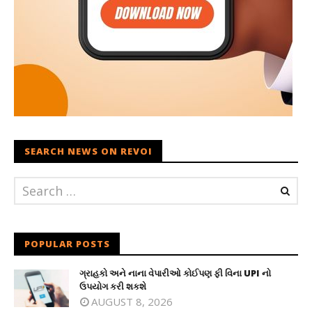
SEARCH NEWS ON REVOI
POPULAR POSTS
ગ્રાહકો અને નાના વેપારીઓ કોઈપણ ફી વિના UPI નો
ઉપયોગ કરી શકશે
AUGUST 8, 2026