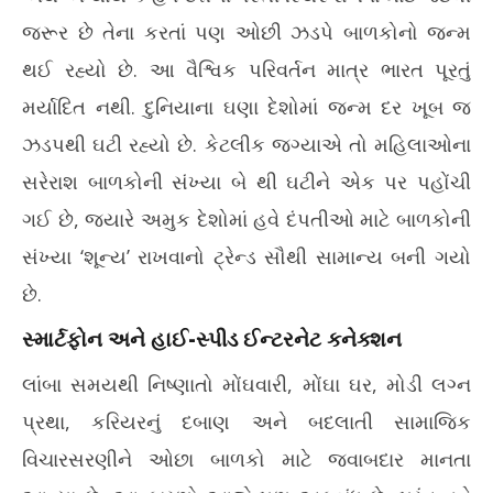
સોશિયલ મીડિયાના કારણે યુવાનો નથી બની રહ્યા માતા-પિતા?
શક
જરૂર છે તેના કરતાં પણ ઓછી ઝડપે બાળકોનો જન્મ
May
Ma
20,
20
થઈ રહ્યો છે. આ વૈશ્વિક પરિવર્તન માત્ર ભારત પૂરતું
2026
20
મર્યાદિત નથી. દુનિયાના ઘણા દેશોમાં જન્મ દર ખૂબ જ
ઝડપથી ઘટી રહ્યો છે. કેટલીક જગ્યાએ તો મહિલાઓના
સરેરાશ બાળકોની સંખ્યા બે થી ઘટીને એક પર પહોંચી
ગઈ છે, જ્યારે અમુક દેશોમાં હવે દંપતીઓ માટે બાળકોની
સંખ્યા ‘શૂન્ય’ રાખવાનો ટ્રેન્ડ સૌથી સામાન્ય બની ગયો
છે.
સ્માર્ટફોન અને હાઈ-સ્પીડ ઈન્ટરનેટ કનેક્શન
લાંબા સમયથી નિષ્ણાતો મોંઘવારી, મોંઘા ઘર, મોડી લગ્ન
પ્રથા, કરિયરનું દબાણ અને બદલાતી સામાજિક
વિચારસરણીને ઓછા બાળકો માટે જવાબદાર માનતા