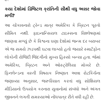
કયા દેશોમાં ડિજિટલ ક્રાંતિની સૌથી વધુ અસર જોવા
મળી?
આ ચોંકાવનારો ટ્રેન્ડ માત્ર અમેરિકા કે બ્રિટન પૂરતો
સીમિત નથી. ફાઇનાન્સિયલ ટાઇમ્સના વિશ્લેષણમાં
જાણવા મળ્યું છે કે વિશ્વના ઘણા દેશોમાં જન્મ દર બરાબર
એ જ સમયે ઝડપથી ઘટવા લાગ્યો હતો જ્યારે સ્માર્ટફોન
લોકોની રોજિંદી જિંદગીનો મુખ્ય હિસ્સો બન્યા હતા. જેમાં
અમેરિકા, બ્રિટન અને ઓસ્ટ્રેલિયા મોખરે છે.
ફિનલેન્ડના વસ્તી વિષયક નિષ્ણાત અન્ના રોટકિર્ચના
જણાવ્યા અનુસાર, જરૂરિયાત કરતાં વધુ સોશિયલ
મીડિયાનો ઉપયોગ કરનારા યુવાનોમાં સંબંધો અને અંગત
જીવનને લગતી સમસ્યાઓ નોંધપાત્ર રીતે વધી રહી છે.