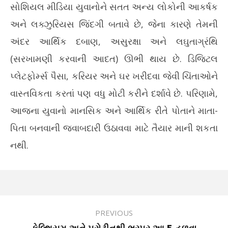
સોશિયલ મીડિયા યુવાનોને સતત અન્ય લોકોની આકર્ષક
અને લક્ઝુરિયસ જિંદગી બતાવે છે, જેના કારણે તેમની
અંદર આર્થિક દબાણ, અસુરક્ષા અને લઘુતાગ્રંથિ
(સરખામણી કરવાની આદત) ઊભી થાય છે. ડિજિટલ
પ્લેટફોર્મ્સ પૈસા, કરિયર અને ઘર ખરીદવા જેવી ચિંતાઓને
વાસ્તવિકતા કરતાં પણ વધુ મોટી કરીને દર્શાવે છે. પરિણામે,
આજના યુવાનો માનસિક અને આર્થિક રીતે પોતાને માતા-
પિતા બનવાની જવાબદારી ઉઠાવવા માટે તૈયાર માની શકતા
નથી.
PREVIOUS
કેલ્શિયમ અને પ્રોટીનથી ભરપૂર આ 5 હળવા