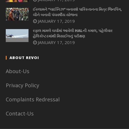
ઈસ્લામને “ચાઈનિઝ” બનાવશે પાકિસ્તાનના મિત્ર જિનપિંગ,
ચીને બનાવી પંચવર્ષીય યોજના
JANUARY 17, 2019
રફાલ મામલે ચર્ચામાં આવેલી HALની કમાલ, પહેલીવાર
હેલિકોપ્ટરમાંથી મિસાઈલનું પરીક્ષણ
JANUARY 17, 2019
ABOUT REVOI
About-Us
Privacy Policy
Complaints Redressal
Contact-Us