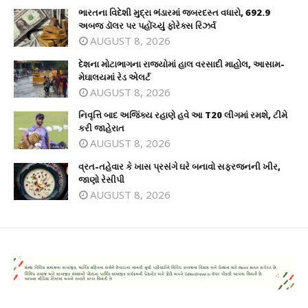
ભારતના વિદેશી મુદ્રા ભંડારમાં જબરદસ્ત વધારો, 692.9
અબજ ડૉલર પર પહોંચ્યું ફોરેક્સ રિઝર્વ
AUGUST 8, 2026
દેશના મોટાભાગના રાજ્યોમાં હાલ વરસાદી માહોલ, આસામ-
મેઘાલયમાં રેડ એલર્ટ
AUGUST 8, 2026
નિવૃત્તિ બાદ અજિંક્ય રહાણે હવે આ T20 લીગમાં રમશે, ટીમે
કરી જાહેરાત
AUGUST 8, 2026
વ્રત-તહેવાર કે ખાસ પ્રસંગે ઘરે બનાવો સફરજનની ખીર,
જાણો રેસીપી
AUGUST 8, 2026