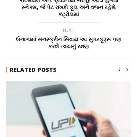
સ્નેક્સ, જે પેટ રાખશે ફૂલ અને વજન રહેશે
કંટ્રોલમાં
NEXT
ઉનાળામાં સનસ્ક્રીન સિવાય આ સુપરફૂડ્સ પણ
કરશે ત્વચાનું રક્ષણ
RELATED POSTS