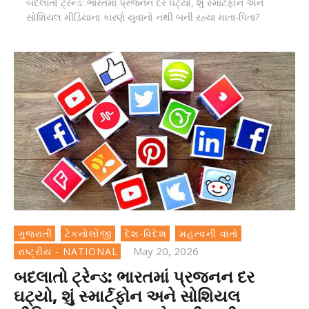
બદલાતો ટ્રેન્ડ: ભારતમાં પ્રજનન દર ઘટ્યો, શું સ્માર્ટફોન અને
સોશિયલ મીડિયાના કારણે યુવાનો નથી બની રહ્યા માતા-પિતા?
ગુજરાતી
ટેકનોલોજી
દેશ-વિદેશ
મહત્વની વાતો
May 20, 2026
રાષ્ટ્રીય - NATIONAL
બદલાતો ટ્રેન્ડ: ભારતમાં પ્રજનન દર
ઘટ્યો, શું સ્માર્ટફોન અને સોશિયલ