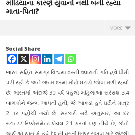
મીડિયાના કારણે યુવાનો નથી બની રહ્યા
માતા-પિતા?
MORE
Social Share
ભારત સહિત સમગ્ર વિશ્વમાં વસ્તી વધારાની ગતિ હવે ધીમી
પડી રહી છે અને જન્મ દરમાં મોટો ઘટાડો જોવા મળી રહ્યો
છે. ભારતમાં અંદાજે 30 વર્ષ પહેલાં મહિલાઓ સરેરાશ 3.4
બાળકોને જન્મ આપતી હતી, જે આંકડો હવે ઘટીને માત્ર
2 પર પહોંચી ગયો છે. સરકારી સર્વે અનુસાર, આ દર
NOW VIEWING
સ્ટાન્ડર્ડ રિપ્લેસમેન્ટ લેવલ 2.1 કરતાં પણ નીચે છે, જેનો
બદલાતો ટ્રેન્ડ: ભારતમાં પ્રજનન દર ઘટ્યો, શું સ્માર્ટફોન અને
ગ્ર
અર્થ એ થાય કે હવે દેશની વસ્તી સ્થિર રાખવા માટે જેટલી