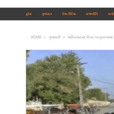
હોમ
ગુજરાત
દેશ-વિદેશ
રાજનીતિ
મનો
HOME
ગુજરાતી
પાકિસ્તાનના ખૈબર પખ્તુનખ્વામાં