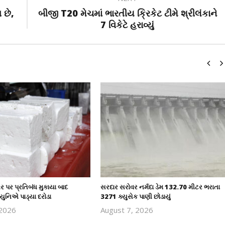
 છે,
બીજી T20 મેચમાં ભારતીય ક્રિકેટ ટીમે શ્રીલંકાને
7 વિકેટે હરાવ્યું
 પર પ્રતિબંધ મુકાયા બાદ
સરદાર સરોવર નર્મદા ડેમ 132.70 મીટર ભરાતા
્યુનિએ પાડ્યા દરોડા
3271 ક્યુસેક પાણી છોડાયું
 2026
August 7, 2026
revoi
revoi