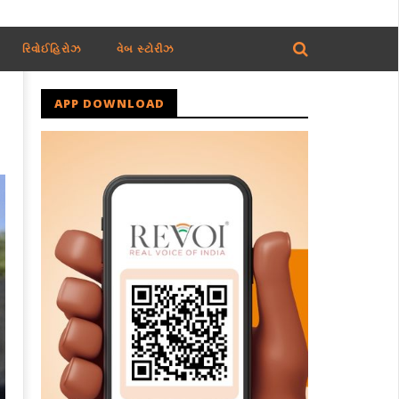
રિવોઈહિરોઝ
વેબ સ્ટોરીઝ
APP DOWNLOAD