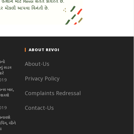
ABOUT REVOI
નનો
About-Us
ું સડક
આરે
Privacy Policy
019
ાન્સ બાર,
Complaints Redressal
 શકશે
Contact-Us
019
બનાવશે
પિંગ, ચીને
ા