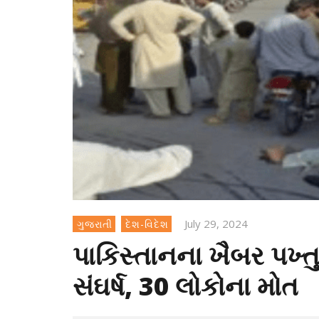
July 29, 2024
ગુજરાતી
દેશ-વિદેશ
પાકિસ્તાનના ખૈબર પખ્ત
સંઘર્ષ, 30 લોકોના મોત