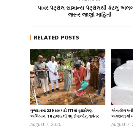
પાવર પેટ્રોલ સામાન્ય પેટ્રોલથી કેટલું અલગ
જરૂર જાણો માહિતી
RELATED POSTS
ગુજરાતમાં 289 સરકારી ITIમાં વૃક્ષારોપણ
એનાલોગ પનીર
અભિયાન, 10 હજારથી વધુ રોપાઓનું વાવેતર
અમદાવાદમાં મ
August 7, 2026
August 7,
revoi