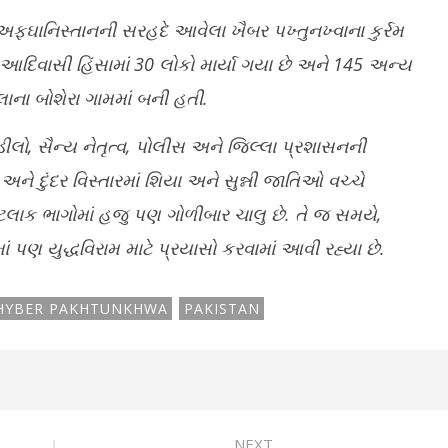
ે અફઘાનિસ્તાનની સરહદે આવેલા ખૈબર પખ્તુનખ્વાના કુર્રમ
ી આદિવાસી હિંસામાં 30 લોકો માર્યા ગયા છે અને 145 અન્ય
ાના બોશેરા ગામમાં બની હતી.
લો, સૈન્ય નેતૃત્વ, પોલીસ અને જિલ્લા પ્રશાસનની
ે દુંદર વિસ્તારમાં શિયા અને સુન્ની જાતિઓ વચ્ચે
લાક ભાગોમાં હજુ પણ ગોળીબાર ચાલુ છે. તે જ સમયે,
ં પણ યુદ્ધવિરામ માટે પ્રયાસો કરવામાં આવી રહ્યા છે.
HYBER PAKHTUNKHWA
PAKISTAN
NEXT