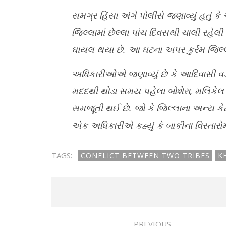
સમગ્ર હિંસા અંગે પોલીસે જણાવ્યું હતું ક
જિલ્લામાં છેલ્લા પાંચ દિવસથી ચાલી રહેલ
ઘાયલ થયા છે. આ ઘટના અપર કુર્રમ જિલ્લ
અધિકારીઓએ જણાવ્યું છે કે આદિવાસી વડી
મદદથી થોડા સમય પહેલા બોશેરા, મલિકેલ અન
સમજૂતી થઈ છે. જો કે જિલ્લાના અન્ય કેટ
એક અધિકારીએ કહ્યું કે બાકીના વિસ્તારોમા
TAGS:
CONFLICT BETWEEN TWO TRIBES
K
PREVIOUS