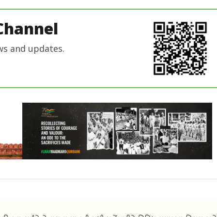
editor
editor
Channel
ws and updates.