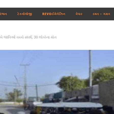
રંજન
ટેકનોલોજી
REVOઈમેગેઝિન
વેપાર
રમત – ગમત
 બે જાતિઓ વચ્ચે સંઘર્ષ, 30 લોકોના મોત