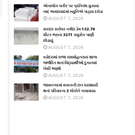
એનાલોગ પનીર પર પ્રતિબંધ મુકાયા
બાદ અમદાવાદમાં મ્યુનિએ પાડ્યા દરોડા
AUGUST 7, 2026
સરદાર સરોવર નર્મદા ડેમ 132.70
મીટર ભરાતા 3271 ક્યુસેક પાણી
છોડાયું
AUGUST 7, 2026
વડોદરામાં રાજા રામમોહનરાય શાળા
જર્જરિત થતાં વિદ્યાર્થીઓ દુકાનમાં
બેસી ભણશે
AUGUST 7, 2026
દાર સરોવર નર્મદા ડેમ 132.70 મીટર
વડોદરામાં રાજા રામમોહનરાય શાળા જર્જર
જામનગરમાં મકાનની છત ધરાશાયી
ાતા 3271 ક્યુસેક પાણી છોડાયું
થતાં વિદ્યાર્થીઓ દુકાનમાં બેસી ભણશે
થતાં પરિવારના 3 લોકોને બચાવાયા
ly
July
AUGUST 7, 2026
9,
29,
024
2024