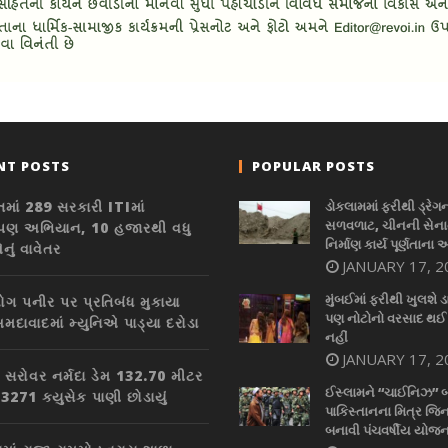
NT POSTS
POPULAR POSTS
તમાં 289 સરકારી ITIમાં
ડોકલામમાં ફરીથી ડ્રેગ
સળવળાટ, ચીનની સેનાન
ારોપણ અભિયાન, 10 હજારથી વધુ
નિર્માણ કાર્ય પૂર્ણતાના 
નું વાવેતર
JANUARY 17, 2
મુંબઈમાં ફરીથી ખુલશે ડ
ગ પનીર પર પ્રતિબંધ મુકાયા
પણ નોટોનો વરસાદ થઈ
મદાવાદમાં મ્યુનિએ પાડ્યા દરોડા
નહીં
JANUARY 17, 2
 સરોવર નર્મદા ડેમ 132.70 મીટર
ઈસ્લામને “ચાઈનિઝ” 
 3271 ક્યુસેક પાણી છોડાયું
પાકિસ્તાનના મિત્ર જિન
બનાવી પંચવર્ષીય યોજન