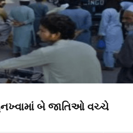
ુનખ્વામાં બે જાતિઓ વચ્ચે