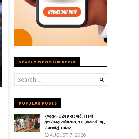
SEARCH NEWS ON REVOI
POPULAR POSTS
ગુજરાતમાં 289 સરકારી ITIમાં
વૃક્ષારોપણ અભિયાન, 10 હજારથી વધુ
રોપાઓનું વાવેતર
AUGUST 7, 2026