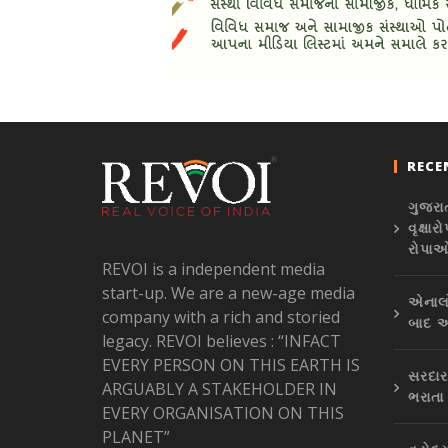
RECE
ગુજરા
વૃક્ષ
રોપાઓ
REVOI is a independent media
start-up. We are a new-age media
એનાલો
company with a rich and storied
બાદ અ
legacy. REVOI believes : “INFACT
EVERY PERSON ON THIS EARTH IS
સરદાર
ARGUABLY A STAKEHOLDER IN
ભરાતા
EVERY ORGANISATION ON THIS
PLANET”