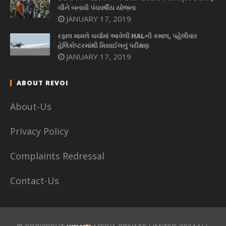
ચીને બનાવી પંચવર્ષીય યોજના
JANUARY 17, 2019
રફાલ મામલે ચર્ચામાં આવેલી HALની કમાલ, પહેલીવાર
હેલિકોપ્ટરમાંથી મિસાઈલનું પરીક્ષણ
JANUARY 17, 2019
ABOUT REVOI
About-Us
Privacy Policy
Complaints Redressal
Contact-Us