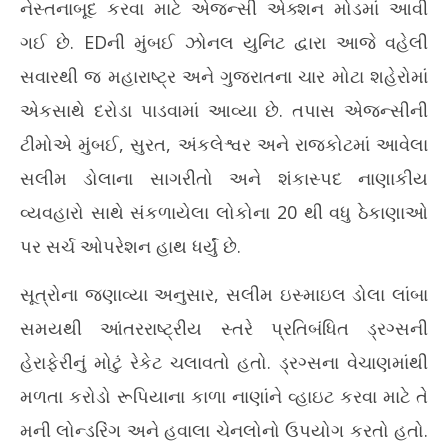
ડ્રગ કિંગપિન સલીમ ડોલા સામે EDની કાર્યવાહી: મુંબઈ, સુરત અને
કચર
નેસ્તનાબૂદ કરવા માટે એજન્સી એક્શન મોડમાં આવી
રાજકોટ સહિત 20 ઠેકાણે એકસાથે દરોડા
યોજ
ગઈ છે. EDની મુંબઈ ઝોનલ યુનિટ દ્વારા આજે વહેલી
June
Ju
2,
2,
સવારથી જ મહારાષ્ટ્ર અને ગુજરાતના ચાર મોટા શહેરોમાં
2026
20
એકસાથે દરોડા પાડવામાં આવ્યા છે. તપાસ એજન્સીની
ટીમોએ મુંબઈ, સુરત, અંકલેશ્વર અને રાજકોટમાં આવેલા
સલીમ ડોલાના સાગરીતો અને શંકાસ્પદ નાણાકીય
વ્યવહારો સાથે સંકળાયેલા લોકોના 20 થી વધુ ઠેકાણાઓ
પર સર્ચ ઓપરેશન હાથ ધર્યું છે.
સૂત્રોના જણાવ્યા અનુસાર, સલીમ ઇસ્માઇલ ડોલા લાંબા
સમયથી આંતરરાષ્ટ્રીય સ્તરે પ્રતિબંધિત ડ્રગ્સની
હેરાફેરીનું મોટું રેકેટ ચલાવતો હતો. ડ્રગ્સના વેચાણમાંથી
મળતા કરોડો રૂપિયાના કાળા નાણાંને વ્હાઇટ કરવા માટે તે
મની લોન્ડરિંગ અને હવાલા ચેનલોનો ઉપયોગ કરતો હતો.