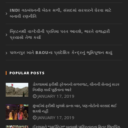
INDI ગઠબંધનની બેઠક મળી, સંસદમાં સરકારને ઘેરવા માટે
બનાવી રણનીતિ
બ્રિટનથી વાગ્દેવીની પ્રતિમા પરત આવશે, ભારતે રાજદ્વારી
પ્રયાસો તેજ કર્યા
પાલનપુર ખાતે BAOUના પ્રાદેશિક કેન્દ્રનું ભૂમિપૂજન થયું
POPULAR POSTS
ડોકલામમાં ફરીથી ડ્રેગનનો સળવળાટ, ચીનની સેનાનું સડક
નિર્માણ કાર્ય પૂર્ણતાના આરે
JANUARY 17, 2019
મુંબઈમાં ફરીથી ખુલશે ડાન્સ બાર, પણ નોટોનો વરસાદ થઈ
શકશે નહીં
JANUARY 17, 2019
ઈસ્લામને “ચાઈનિઝ” બનાવશે પાકિસ્તાનના મિત્ર જિનપિંગ,