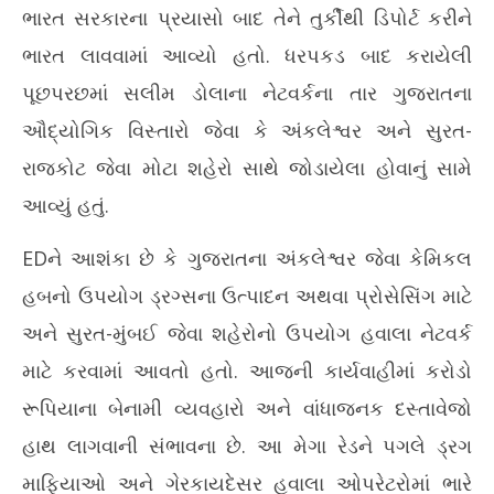
ભારત સરકારના પ્રયાસો બાદ તેને તુર્કીથી ડિપોર્ટ કરીને
ભારત લાવવામાં આવ્યો હતો. ધરપકડ બાદ કરાયેલી
પૂછપરછમાં સલીમ ડોલાના નેટવર્કના તાર ગુજરાતના
ઔદ્યોગિક વિસ્તારો જેવા કે અંકલેશ્વર અને સુરત-
રાજકોટ જેવા મોટા શહેરો સાથે જોડાયેલા હોવાનું સામે
આવ્યું હતું.
EDને આશંકા છે કે ગુજરાતના અંકલેશ્વર જેવા કેમિકલ
હબનો ઉપયોગ ડ્રગ્સના ઉત્પાદન અથવા પ્રોસેસિંગ માટે
અને સુરત-મુંબઈ જેવા શહેરોનો ઉપયોગ હવાલા નેટવર્ક
માટે કરવામાં આવતો હતો. આજની કાર્યવાહીમાં કરોડો
રૂપિયાના બેનામી વ્યવહારો અને વાંધાજનક દસ્તાવેજો
હાથ લાગવાની સંભાવના છે. આ મેગા રેડને પગલે ડ્રગ
માફિયાઓ અને ગેરકાયદેસર હવાલા ઓપરેટરોમાં ભારે