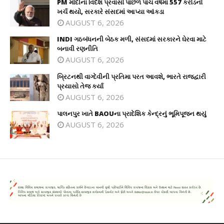
PM મોદીના વિદેશ પ્રવાસો પાછળ પાંચ વર્ષમાં 557 કરોડનો
ખર્ચ થયો, સરકારે સંસદમાં આપ્યા આંકડા
AUGUST 6, 2026
INDI ગઠબંધનની બેઠક મળી, સંસદમાં સરકારને ઘેરવા માટે
બનાવી રણનીતિ
AUGUST 6, 2026
બ્રિટનથી વાગ્દેવીની પ્રતિમા પરત આવશે, ભારતે રાજદ્વારી
પ્રયાસો તેજ કર્યા
AUGUST 6, 2026
પાલનપુર ખાતે BAOUના પ્રાદેશિક કેન્દ્રનું ભૂમિપૂજન થયું
AUGUST 6, 2026