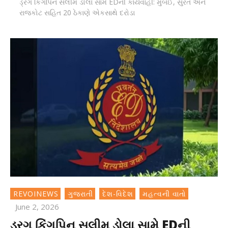
ડ્રગ કિંગપિન સલીમ ડોલા સામે EDની કાર્યવાહી: મુંબઈ, સુરત અને
રાજકોટ સહિત 20 ઠેકાણે એકસાથે દરોડા
REVOINEWS
ગુજરાતી
દેશ-વિદેશ
મહત્વની વાતો
June 2, 2026
ડ્રગ કિંગપિન સલીમ ડોલા સામે EDની