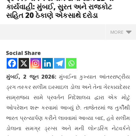
કાર્યવાહી: મુંબઈ, સુરત અને રાજકોટ
સહિત 20 ઠેકાણે એકસાથે દરોડા
MORE
Social Share
મુંબઈ, 2 જૂન 2026:
મુંબઈના કુખ્યાત આંતરરાષ્ટ્રીય
ડ્રગ તસ્કર સલીમ ઇસ્માઇલ ડોલા અને તેના ગેરકાયદેસર
સામ્રાજ્ય સામે પ્રવર્તન નિદેશાલય દ્વારા એક મોટું
ઓપરેશન શરૂ કરવામાં આવ્યું છે. તાજેતરમાં જ તુર્કીથી
ભારત પ્રત્યાર્પણ કરીને લાવવામાં આવ્યા બાદ, હવે સલીમ
NOW VIEWING
ડોલાના સમગ્ર ડ્રગ્સ અને મની લોન્ડરિંગ નેટવર્કને