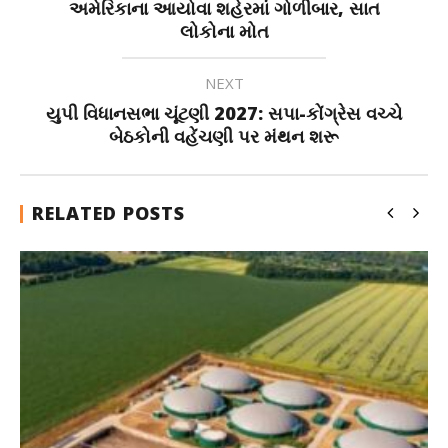
અમેરિકાના આયોવા શહેરમાં ગોળીબાર, સાત
લોકોના મોત
NEXT
યુપી વિધાનસભા ચૂંટણી 2027: સપા-કોંગ્રેસ વચ્ચે
બેઠકોની વહેંચણી પર મંથન શરૂ
RELATED POSTS