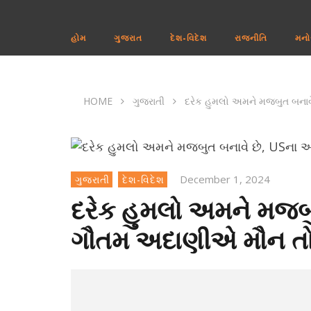
હોમ
ગુજરાત
દેશ-વિદેશ
રાજનીતિ
મનો
HOME
ગુજરાતી
દરેક હુમલો અમને મજબુત બનાવ
December 1, 2024
ગુજરાતી
દેશ-વિદેશ
દરેક હુમલો અમને મજબ
ગૌતમ અદાણીએ મૌન તોડ