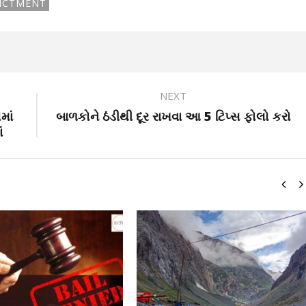
DICTMENT
NEXT
માં
બાળકોને ઠંડીથી દૂર રાખવા આ 5 ટિપ્સ ફોલો કરો
ં