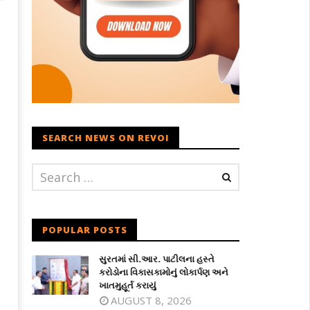
SEARCH NEWS ON REVOI
ાબ હવામાનને કારણે જમ્મુથી અમરનાથ
ઉત્તરપૂર્વમાં જળબંબાકાર: અસમના 13
ત્રા સ્થગિત કરાઈ
જિલ્લાઓમાં પૂરની ગંભીર સ્થિતિ
ecember
December
, 2024
1, 2024
POPULAR POSTS
સુરતમાં સી.આર. પાટીલના હસ્તે
કરોડોના વિકાસકામોનું લોકાર્પણ અને
ખાતમુહૂર્ત કરાયું
AUGUST 8, 2026