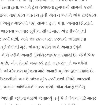
રહ્યા હતા. અમને ટૂંકા વેચાણના હુમલાનો સામનો કરવો
ામાન્ય નાણાકીય લડત ન હતી અને તે અમને એક રાજકીય
વતા અમુક માધ્યમો પણ સામેલ હતા. પણ, અમારા સિદ્ધાંતો
ી, ભારતના અત્યાર સુધીના સૌથી મોટા એફપીઓમાંથી
્ર કર્યા પછી, અમે આ રકમ પરત કરવાનો અસાધારણ
ત્રોતોમાંથી મૂડી એકત્ર કરીને અને અમારા દેવુંને
ચે કરીને અમારી સ્થિતિસ્થાપકતા દર્શાવી છે, જે વૈશ્વિક
 છે, એમ તેમણે જણાવ્યું હતું. તદુપરાંત, તે જ વર્ષમાં
 ઓપરેશનલ શ્રેષ્ઠતા માટે અમારી પ્રતિબદ્ધતા દર્શાવે છે.
 એજન્સીએ અમને ડાઉનગ્રેડ કર્યા નથી. છેવટે, ભારતની
ી, અમારા અભિગમને માન્ય કર્યો, એમ તેમણે ઉમેર્યું.
, અદાણી જૂથના વડાએ જણાવ્યું હતું કે તે તેમના માટે માત્ર