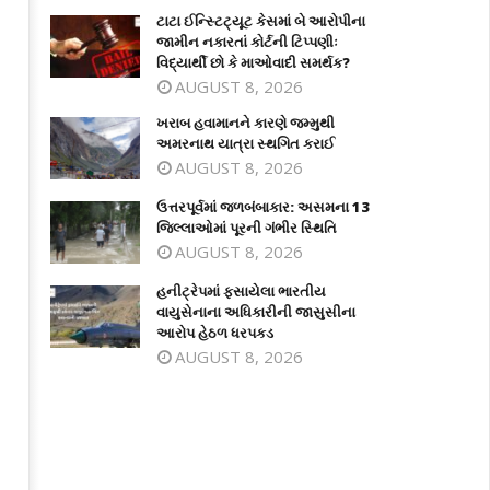
ટાટા ઈન્સ્ટિટ્યૂટ કેસમાં બે આરોપીના
જામીન નકારતાં કોર્ટની ટિપ્પણીઃ
વિદ્યાર્થી છો કે માઓવાદી સમર્થક?
AUGUST 8, 2026
ખરાબ હવામાનને કારણે જમ્મુથી
અમરનાથ યાત્રા સ્થગિત કરાઈ
AUGUST 8, 2026
ઉત્તરપૂર્વમાં જળબંબાકાર: અસમના 13
જિલ્લાઓમાં પૂરની ગંભીર સ્થિતિ
AUGUST 8, 2026
હનીટ્રેપમાં ફસાયેલા ભારતીય
વાયુસેનાના અધિકારીની જાસુસીના
આરોપ હેઠળ ધરપકડ
AUGUST 8, 2026