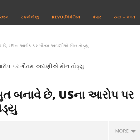
રંજન
ટેકનોલોજી
REVOઈમેગેઝિન
વેપાર
રમત – ગમત
ે છે, USના આરોપ પર ગૌતમ અદાણીએ મૌન તોડ્યુ
ુત બનાવે છે, USના આરોપ પર
્યુ
MORE