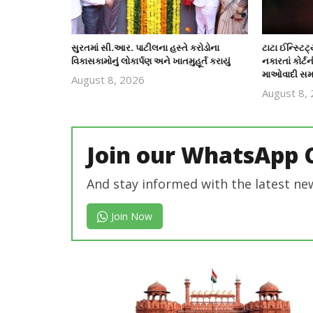
સુરતમાં સી.આર. પાટીલના હસ્તે કરોડોના
ટાટા ઈન્સ્ટિ
વિકાસકામોનું લોકાર્પણ અને ખાતમુહૂર્ત કરાયું
નકારતાં કોર્ટન
માઓવાદી સમ
August 8, 2026
revoi
August 8,
editor
Join our WhatsApp 
And stay informed with the latest ne
Join Now