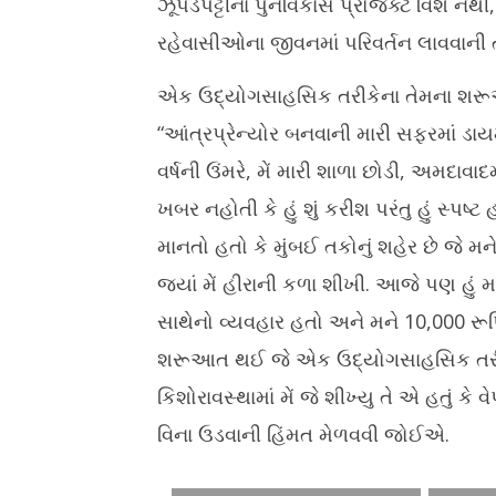
ઝૂંપડપટ્ટીના પુનર્વિકાસ પ્રોજેક્ટ વિશે ન
રહેવાસીઓના જીવનમાં પરિવર્તન લાવવાની 
એક ઉદ્યોગસાહસિક તરીકેના તેમના શરૂઆત
“આંત્રપ્રેન્યોર બનવાની મારી સફરમાં ડાયમં
વર્ષની ઉંમરે, મેં મારી શાળા છોડી, અમદાવાદ
ખબર નહોતી કે હું શું કરીશ પરંતુ હું સ્પષ્
માનતો હતો કે મુંબઈ તકોનું શહેર છે જે મ
જ્યાં મેં હીરાની કળા શીખી. આજે પણ હું મ
સાથેનો વ્યવહાર હતો અને મને 10,000 રૂપ
શરૂઆત થઈ જે એક ઉદ્યોગસાહસિક તરીકે
કિશોરાવસ્થામાં મેં જે શીખ્યુ તે એ હતું ક
વિના ઉડવાની હિંમત મેળવવી જોઈએ.