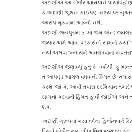
અદાણીએ આ ગંભીર આરોપોને પાયાવિહોણા ગણા
કે અદાણી જૂથના કોઈપણ સભ્ય પર યુએસ ફ
આરોપ મૂકવામાં આવ્યો નથી.
અદાણી જયપુરમાં 51મા જેમ એન્ડ જ્વેલરી
જ્યારે અમે આવા પડકારોનો સામનો કર્યો,” ત
નથી અથવા “ન્યાયને અવરોધવાના કાવતરા”
અદાણીએ જણાવ્યું હતું કે, વર્ષોથી, હું
તે આપણા આગળ વધવાની કિંમત છે. તમારા સ
કરશે. જો કે, આવી તપાસ દરમિયાન તમારે 
સામનો કરવાની હિંમત હોવી જોઈએ અને તમા
શકે.
અદાણી ગ્રૂપમાં ગયા વર્ષના હિન્ડેનબર્ગ ર
રિસર્ચ બોડીનું નામ લીધા વિના જણાવ્યું હત