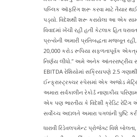
પબ્લિક ઑફરિંગ શરૂ કરવા માટે તૈયાર થઈ 
પડ્યો. વિદેશથી શરૂ કરાયેલા આ એક સ
વિવાદમાં ખેંચી રહી હતી કેટલાક હિત ધરા
પ્રત્યેની અમારી પ્રતિબદ્ધતા મજબૂત રહ
20,000 કરોડ રૂપિયા સફળતાપૂર્વક એકત
નિર્ણય લીધો.” અમે અનેક આંતરરાષ્ટ્રીય સ્
EBITDA રેશિયોમાં સક્રિયપણે 2.5 ગણાથી ની
ઈન્ફ્રાસ્ટ્રક્ચર સ્પેસમાં એક અજોડ મેટ્રિક
અમારા સર્વકાલીન રેકોર્ડ નાણાકીય પરિણામો
એક પણ ભારતીય કે વિદેશી ક્રેડિટ રેટિંગ
સર્વોચ્ચ અદાલતે અમારા પગલાંની પુષ્ટિ કર
ધારાવી રિડેવલપમેન્ટ પ્રોજેક્ટ વિશે બોલતા