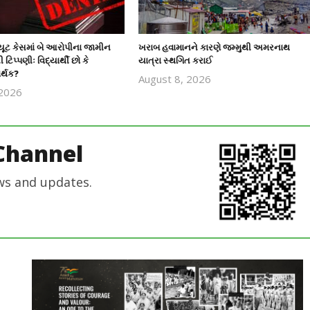
ટ્યૂટ કેસમાં બે આરોપીના જામીન
ખરાબ હવામાનને કારણે જમ્મુથી અમરનાથ
ી ટિપ્પણીઃ વિદ્યાર્થી છો કે
યાત્રા સ્થગિત કરાઈ
ર્થક?
August 8, 2026
 2026
revoi
revoi
editor
editor
Channel
ws and updates.