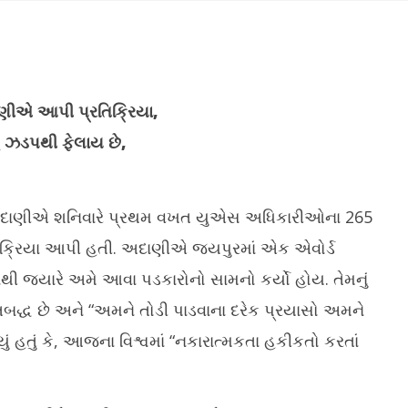
ાણીએ આપી પ્રતિક્રિયા,
ધુ ઝડપથી ફેલાય છે,
.આર. પાટીલના હસ્તે કરોડોના
ટાટા ઈન્સ્ટિટ્યૂટ કેસમાં બે આરોપીના
ખર
ં લોકાર્પણ અને ખાતમુહૂર્ત
જામીન નકારતાં કોર્ટની ટિપ્પણીઃ વિદ્યાર્થી
યા
અદાણીએ શનિવારે પ્રથમ વખત યુએસ અધિકારીઓના 265
છો કે માઓવાદી સમર્થક?
D
િક્રિયા આપી હતી. અદાણીએ જયપુરમાં એક એવોર્ડ
er
December
1
1, 2024
નથી જ્યારે અમે આવા પડકારોનો સામનો કર્યો હોય. તેમનું
િબદ્ધ છે અને “અમને તોડી પાડવાના દરેક પ્રયાસો અમને
ું હતું કે, આજના વિશ્વમાં “નકારાત્મકતા હકીકતો કરતાં