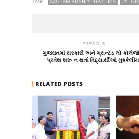
TAGS:
GAUTAM ADANI'S REACTION
US IN
PREVIOUS
ગુજરાતમાં સરકારી અને ગ્રાન્ટેડ લો કોલેજો
પ્રવેશ શરૂ ન થતાં વિદ્યાર્થીઓ મુશ્કેલીમા
RELATED POSTS