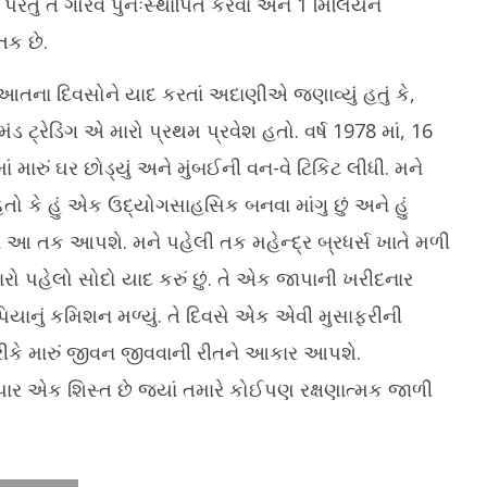
થી, પરંતુ તે ગૌરવ પુનઃસ્થાપિત કરવા અને 1 મિલિયન
તક છે.
ના દિવસોને યાદ કરતાં અદાણીએ જણાવ્યું હતું કે,
ડ ટ્રેડિંગ એ મારો પ્રથમ પ્રવેશ હતો. વર્ષ 1978 માં, 16
માં મારું ઘર છોડ્યું અને મુંબઈની વન-વે ટિકિટ લીધી. મને
ટ હતો કે હું એક ઉદ્યોગસાહસિક બનવા માંગુ છું અને હું
ને આ તક આપશે. મને પહેલી તક મહેન્દ્ર બ્રધર્સ ખાતે મળી
ારો પહેલો સોદો યાદ કરું છું. તે એક જાપાની ખરીદનાર
િયાનું કમિશન મળ્યું. તે દિવસે એક એવી મુસાફરીની
 મારું જીવન જીવવાની રીતને આકાર આપશે.
ે વેપાર એક શિસ્ત છે જ્યાં તમારે કોઈપણ રક્ષણાત્મક જાળી