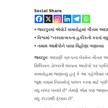
NOW VIEWING
Social Share
દરેક હુમલો અમને મજબુત બનાવે છે, USના
આરોપ પર ગૌતમ અદાણીએ મૌન તોડ્યુ
December
• જયપુરમાં એવોર્ડ સમારોહમાં ગૌત્તમ અદ
1, 2024
• વિશ્વમાં “નકારાત્મકતા હકીકતો કરતાં વ
• તમામ આક્ષેપોને પાયા વિહોણા ગણાવ્યા
સુરતમાં સી
વિકાસકામોનુ
જયપુરઃ
અદાણી ગ્રૂપના ચેરમેન ગૌતમ 
કરાયું
મિલિયન ડોલરની લાંચના આરોપો પર પ્રત
Decemb
1, 2024
સમારોહમાં જણાવ્યું હતું કે આ પહેલીવાર 
જૂથ તમામ નિયમોનું પાલન કરવા માટે પ્રત
વધુ નક્કર બનાવે છે” તેમણે એમ પણ જણાવ્ય
વધુ ઝડપથી ફેલાય છે”.