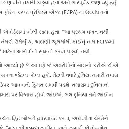
વીને નકારી કાઢ્યા હતા અને ભારપૂર્વક જણાવ્યું હતું
ોરેન કરપ્ટ પ્રેક્ટિસ એક્ટ (FCPA) ના ઉલ્લંઘનનો
 એવોર્ડ્સમાં બોલી રહ્યા હતા. “આ પ્રથમ વખત નથી
ેમણે ઉમેર્યું કે, અદાણી જૂથમાંથી કોઈનું નામ FCPAમાં
 માટેના આરોપોનો સામનો કરવો પડ્યો નથી.
 માનતો આવ્યો છું કે આપણે જે અવરોધોનો સામનો કરીએ છીએ
પના જેટલા બોલ્ડ હશે, તેટલી વધારે દુનિયા તમારી તપાસ
ઉપર આવવાની હિંમત રાખવી પડશે. તમારામાં દુનિયાનો
રા પર વિશ્વાસ હોવો જોઇએ, ભલે દુનિયા તેને જોઈ ન
િસર્ચના હિટ જોબને હાઇલાઇટ કરતાં, અદાણીના ચેરમેને
ું કે, “ગયા વર્ષે જાન્યુઆરીમાં, અમે અમારી ફોલો-ઓન