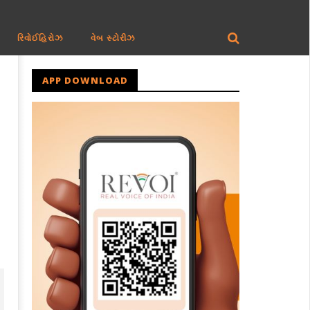
રિવોઈહિરોઝ
વેબ સ્ટોરીઝ
APP DOWNLOAD