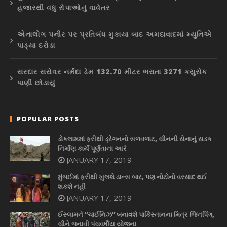
હજારથી વધુ રોપાઓનું વાવેતર
એનાલોગ પનીર પર પ્રતિબંધ મુકાયા બાદ અમદાવાદમાં મ્યુનિએ
પાડ્યા દરોડા
સરદાર સરોવર નર્મદા ડેમ 132.70 મીટર ભરાતા 3271 ક્યુસેક
પાણી છોડાયું
POPULAR POSTS
ડોકલામમાં ફરીથી ડ્રેગનનો સળવળાટ, ચીનની સેનાનું સડક
નિર્માણ કાર્ય પૂર્ણતાના આરે
JANUARY 17, 2019
મુંબઈમાં ફરીથી ખુલશે ડાન્સ બાર, પણ નોટોનો વરસાદ થઈ
શકશે નહીં
JANUARY 17, 2019
ઈસ્લામને “ચાઈનિઝ” બનાવશે પાકિસ્તાનના મિત્ર જિનપિંગ,
ચીને બનાવી પંચવર્ષીય યોજના