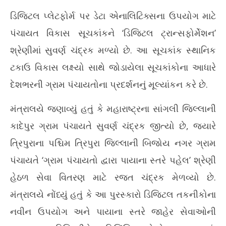
Ju
June
12
ડિજિટલ પ્લેટફોર્મ પર ડેટા એનાલિટિક્સના ઉપયોગ માટે
12,
20
પંચાયત વિકાસ સૂચકાંકને ‘ડિજિટલ ટ્રાન્સફોર્મેશન’
2026
શ્રેણીમાં સુવર્ણ ચંદ્રક મળ્યો છે. આ સૂચકાંક સ્થાનિક
ટકાઉ વિકાસ લક્ષ્યો સાથે જોડાયેલા સૂચકાંકોના આધારે
દેશભરની ગ્રામ પંચાયતોના પ્રદર્શનનું મૂલ્યાંકન કરે છે.
મંત્રાલયે જણાવ્યું હતું કે મહારાષ્ટ્રના સાંગલી જિલ્લાની
કાદેપુર ગ્રામ પંચાયતે સુવર્ણ ચંદ્રક જીત્યો છે, જ્યારે
ત્રિપુરાના પશ્ચિમ ત્રિપુરા જિલ્લાની બિજોય નગર ગ્રામ
પંચાયતે ‘ગ્રામ પંચાયતો દ્વારા પાયાના સ્તરે પહેલ’ શ્રેણી
હેઠળ સેવા વિતરણ માટે રજત ચંદ્રક મેળવ્યો છે.
મંત્રાલયે નોંધ્યું હતું કે આ પુરસ્કારો ડિજિટલ તકનીકોના
નવીન ઉપયોગ અને પાયાના સ્તરે જાહેર સેવાઓની