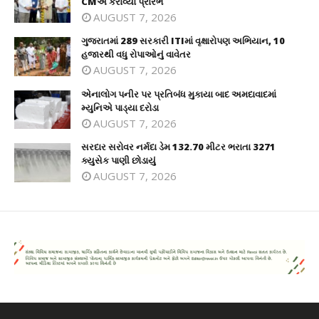
CMએ કરાવ્યો પ્રારંભ
AUGUST 7, 2026
ગુજરાતમાં 289 સરકારી ITIમાં વૃક્ષારોપણ અભિયાન, 10
હજારથી વધુ રોપાઓનું વાવેતર
AUGUST 7, 2026
એનાલોગ પનીર પર પ્રતિબંધ મુકાયા બાદ અમદાવાદમાં
મ્યુનિએ પાડ્યા દરોડા
AUGUST 7, 2026
સરદાર સરોવર નર્મદા ડેમ 132.70 મીટર ભરાતા 3271
ક્યુસેક પાણી છોડાયું
AUGUST 7, 2026