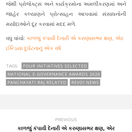
જેથી પ્રોજેક્ટ્સ અને કાર્યક્રમોના અમલીકરણમાં અને
જાહેર કલ્યાણને પ્રોત્સાહન આપવામાં સંસાધનોની
મર્યાદાઓને દૂર કરવામાં મદદ મળે.
વધુ વાંચો:
કાળજું કંપાવી દેનારી એ કરુણાસભર ક્ષણ, એર
ઈન્ડિયા દુર્ઘટનાનું એક વર્ષ
TAGS:
FOUR INITIATIVES SELECTED
NATIONAL E-GOVERNANCE AWARDS 2026
PANCHAYATI RAJ RELATED
REVOI NEWS
PREVIOUS
કાળજું કંપાવી દેનારી એ કરુણાસભર ક્ષણ, એર