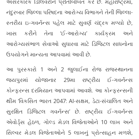
અસરકારક ડિલિવરીને પ્રતિબિંબિત કરે છે. મહારાષ્ટ્રમાં,
નંદુરબાર જિલ્લા પરિષદના આરોગ્ય વિભાગને તેની જિલ્લા-
સ્તરીય ઇ-ગવર્નન્સ પહેલ માટે સુવર્ણ ચંદ્રક મળ્યો છે,
ખાસ કરીને તેના ‘ઈ-આરોગ્ય’ કાર્યક્રમ અને
આરોગ્યસંભાળ સેવાઓ સુધારવા માટે ડિજિટલ સાધનોના
ઉપયોગને માન્યતા આપવામાં આવી છે.
આ પુરસ્કારો 1 અને 2 જુલાઈના રોજ રાજસ્થાનના
જયપુરમાં યોજાનાર 29મા રાષ્ટ્રીય ઈ-ગવર્નન્સ
કોન્ફરન્સ દરમિયાન આપવામાં આવશે. આ કોન્ફરન્સની
થીમ ‘વિકસિત ભારત 2047: AI-સક્ષમ, ડેટા-સંચાલિત અને
સુરક્ષિત ડિજિટલ ગવર્નન્સ’ છે. રાષ્ટ્રીય ઈ-ગવર્નન્સ
એવોર્ડ્સ હેઠળ, ગોલ્ડ મેડલ વિજેતાઓને 10 લાખ અને
સિલ્વર મેડલ વિજેતાઓને 5 લાખનું પ્રોત્સાહન મળશે,