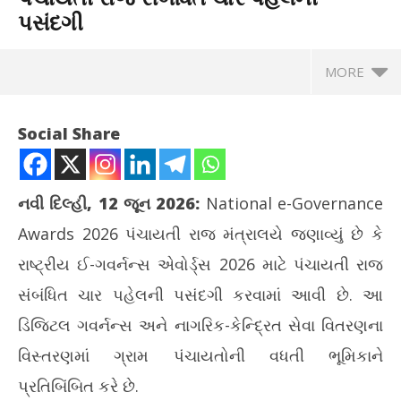
પસંદગી
MORE
Social Share
નવી દિલ્હી, 12 જૂન 2026:
National e-Governance
Awards 2026 પંચાયતી રાજ મંત્રાલયે જણાવ્યું છે કે
રાષ્ટ્રીય ઈ-ગવર્નન્સ એવોર્ડ્સ 2026 માટે પંચાયતી રાજ
સંબંધિત ચાર પહેલની પસંદગી કરવામાં આવી છે. આ
ડિજિટલ ગવર્નન્સ અને નાગરિક-કેન્દ્રિત સેવા વિતરણના
NOW VIEWING
વિસ્તરણમાં ગ્રામ પંચાયતોની વધતી ભૂમિકાને
રાષ્ટ્રીય ઈ-ગવર્નન્સ એવોર્ડ્સ 2026 માટે પંચાયતી રાજ સંબંધિત ચાર
ઘરે
પ્રતિબિંબિત કરે છે.
પહેલની પસંદગી