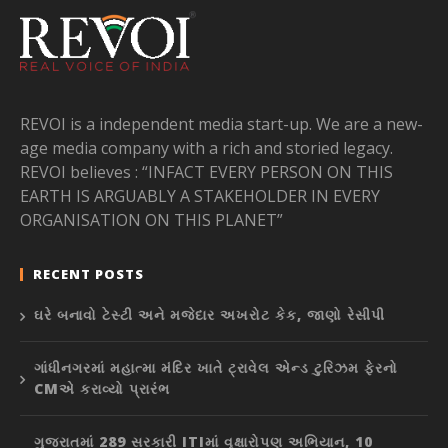
REVOI is a independent media start-up. We are a new-
age media company with a rich and storied legacy.
REVOI believes : “INFACT EVERY PERSON ON THIS
EARTH IS ARGUABLY A STAKEHOLDER IN EVERY
ORGANISATION ON THIS PLANET”
RECENT POSTS
ઘરે બનાવો ટેસ્ટી અને મજેદાર અખરોટ કેક, જાણો રેસીપી
ગાંધીનગરમાં મહાત્મા મંદિર ખાતે ટ્રાવેલ એન્ડ ટુરિઝમ ફેરનો
CMએ કરાવ્યો પ્રારંભ
ગુજરાતમાં 289 સરકારી ITIમાં વૃક્ષારોપણ અભિયાન, 10