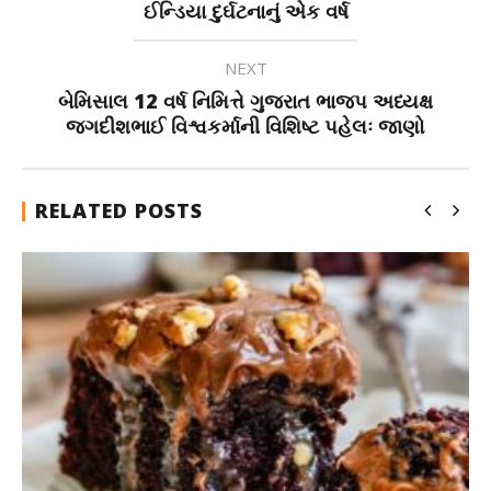
ઈન્ડિયા દુર્ઘટનાનું એક વર્ષ
NEXT
બેમિસાલ 12 વર્ષ નિમિત્તે ગુજરાત ભાજપ અધ્યક્ષ
જગદીશભાઈ વિશ્વકર્માની વિશિષ્ટ પહેલઃ જાણો
RELATED POSTS