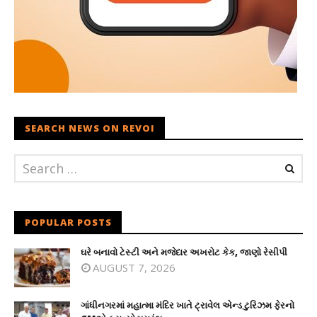
SEARCH NEWS ON REVOI
POPULAR POSTS
ઘરે બનાવો ટેસ્ટી અને મજેદાર અખરોટ કેક, જાણો રેસીપી
AUGUST 7, 2026
ગાંધીનગરમાં મહાત્મા મંદિર ખાતે ટ્રાવેલ એન્ડ ટુરિઝમ ફેરનો