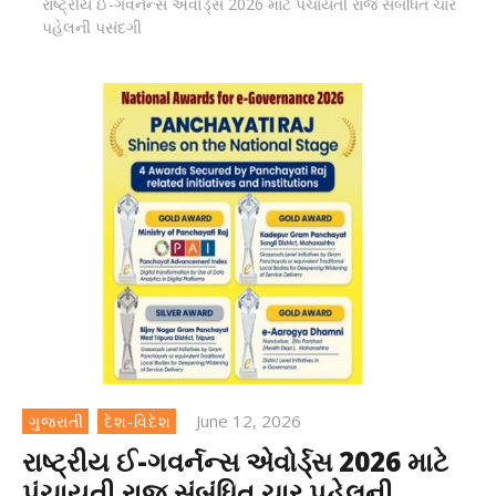
રાષ્ટ્રીય ઈ-ગવર્નન્સ એવોર્ડ્સ 2026 માટે પંચાયતી રાજ સંબંધિત ચાર
પહેલની પસંદગી
June 12, 2026
ગુજરાતી
દેશ-વિદેશ
રાષ્ટ્રીય ઈ-ગવર્નન્સ એવોર્ડ્સ 2026 માટે
પંચાયતી રાજ સંબંધિત ચાર પહેલની