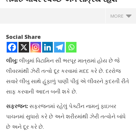
MORE
Social Share
લીંબુ:
લીંબુમાં વિટામિન સી ભરપૂર માત્રામાં હોય છે જે
લીવરમાંથી ઝેરી તત્વો દૂર કરવામાં મદદ કરે છે. દરરોજ
સવારે લીંબુ સાથે હૂંફાળું પાણી પીવું એ લીવરને કુદરતી રીતે
સાફ કરવાની આદત બની શકે છે.
સફરજન:
સફરજનમાં રહેલું પેક્ટીન નામનું ફાઇબર
NOW VIEWING
પાચનમાં સુધારો કરે છે અને શરીરમાંથી ઝેરી તત્વોને બાંધે
રોજિંદા આહારમાં આ ફળોનો સમાવેશ કરો, તમારું લીવર સ્વચ્છ અને
હવે
છે અને દૂર કરે છે.
સક્રિય રહેશે
રેસ
July
Jul