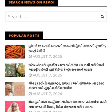
SEARCH NEWS ON REVOI
POPULAR POSTS
હવે ઘરે જ બનાવો બટાટાની જગ્યાએ હેલ્ધી ગાજરની ફ્રાઈઝ,
જાણો રેસીપી
AUGUST 7, 2026
જંતર-મંતરને પ્રદર્શન સ્થળ તરીકે કેમ બંધ નથી કરી દેવામાં
આવતું?: દિલ્હી હાઈકોર્ટનો કેન્દ્ર સરકારને સવાલ
AUGUST 7, 2026
જૈન ટ્રસ્ટોની મહારાષ્ટ્ર, ગુજરાત અને રાજસ્થાનના ટ્રસ્ટ
કાયદા સામે સુપ્રીમ કોર્ટમાં અપીલ
AUGUST 7, 2026
શેખ હસીનાના વર્ચ્યુઅલ સંબોધન બાદ ભારત-બાંગ્લાદેશ વચ્ચે
નવો રાજદ્વારી વિવાદ, વિદેશ મંત્રાલયે કરી સ્પષ્ટતા