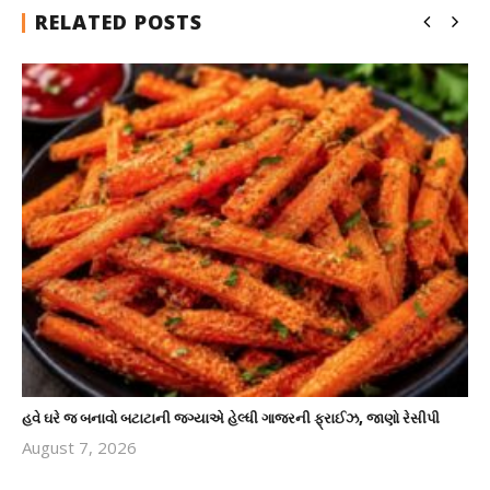
RELATED POSTS
હવે ઘરે જ બનાવો બટાટાની જગ્યાએ હેલ્ધી ગાજરની ફ્રાઈઝ, જાણો રેસીપી
August 7, 2026
revoi