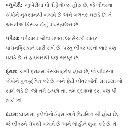
9,
9,
બ્લુબેરી:
બ્લુબેરીમાં પોલીફેનોલ્સ હોય છે, જે લીવરના
2025
20
કોષોને નુકસાનથી બચાવે છે અને બળતરા ઘટાડે છે. તે
એન્ટીઑકિસડન્ટોનું પાવરહાઉસ છે.
પપૈયા:
પપૈયામાં જોવા મળતા ઉત્સેચકો માત્ર
પાચનક્રિયાને સારી રાખે છે, પરંતુ લીવર પરનો ભાર પણ
ઘટાડે છે. તે ફાઇબરથી પણ ભરપૂર છે.
દ્રાક્ષ:
કાળી દ્રાક્ષમાં રેસવેરાટ્રોલ હોય છે, જે લીવરના
કોષોને પુનર્જીવિત કરે છે અને ફેટી લીવર જેવી સમસ્યાઓ
સામે લડે છે. જો તમે ઇચ્છો તો, તમે દ્રાક્ષનો રસ પણ પી
શકો છો.
દાડમ:
દાડમમાં ફ્લેવોનોઈડ્સ અને વિટામિન સી હોય છે,
જે લીવરને ચેપથી બચાવે છે અને લોહીને શુદ્ધ કરે છે. તે