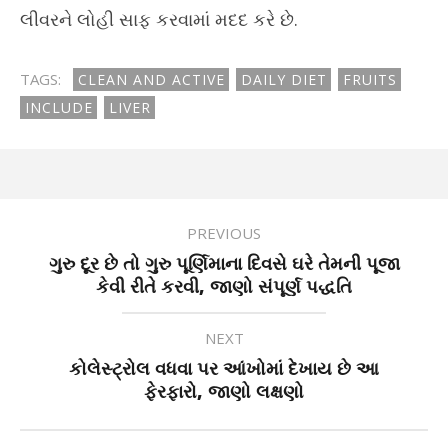
લીવરને લોહી સાફ કરવામાં મદદ કરે છે.
TAGS:
CLEAN AND ACTIVE
DAILY DIET
FRUITS
INCLUDE
LIVER
PREVIOUS
ગુરુ દૂર છે તો ગુરુ પૂર્ણિમાના દિવસે ઘરે તેમની પૂજા
કેવી રીતે કરવી, જાણો સંપૂર્ણ પદ્ધતિ
NEXT
કોલેસ્ટ્રોલ વધવા પર આંખોમાં દેખાય છે આ
ફેરફારો, જાણો લક્ષણો