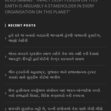
REVOI believes : “INFACT EVERY PERSON ON THIS
EARTH IS ARGUABLY A STAKEHOLDER IN EVERY
ORGANISATION ON THIS PLANET”
RECENT POSTS
હવે ઘરે જ બનાવો બટાટાની જગ્યાએ હેલ્ધી ગાજરની ફ્રાઈઝ,
જાણો રેસીપી
જંતર-મંતરને પ્રદર્શન સ્થળ તરીકે કેમ બંધ નથી કરી દેવામાં
આવતું?: દિલ્હી હાઈકોર્ટનો કેન્દ્ર સરકારને સવાલ
જૈન ટ્રસ્ટોની મહારાષ્ટ્ર, ગુજરાત અને રાજસ્થાનના ટ્રસ્ટ
કાયદા સામે સુપ્રીમ કોર્ટમાં અપીલ
શેખ હસીનાના વર્ચ્યુઅલ સંબોધન બાદ ભારત-બાંગ્લાદેશ વચ્ચે
નવો રાજદ્વારી વિવાદ, વિદેશ મંત્રાલયે કરી સ્પષ્ટતા
થલપતિ છૂટાછેડા નહીં લે, પત્ની સંગીતાએ કેસ પાછો ખેંચી લીધો