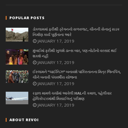
POPULAR POSTS
ડોકલામમાં ફરીથી ડ્રેગનનો સળવળાટ, ચીનની સેનાનું સડક
નિર્માણ કાર્ય પૂર્ણતાના આરે
JANUARY 17, 2019
મુંબઈમાં ફરીથી ખુલશે ડાન્સ બાર, પણ નોટોનો વરસાદ થઈ
શકશે નહીં
JANUARY 17, 2019
ઈસ્લામને “ચાઈનિઝ” બનાવશે પાકિસ્તાનના મિત્ર જિનપિંગ,
ચીને બનાવી પંચવર્ષીય યોજના
JANUARY 17, 2019
રફાલ મામલે ચર્ચામાં આવેલી HALની કમાલ, પહેલીવાર
હેલિકોપ્ટરમાંથી મિસાઈલનું પરીક્ષણ
JANUARY 17, 2019
ABOUT REVOI