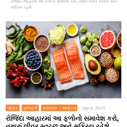
રોજિંદા આહારમાં આ ફળોનો સમાવેશ કરો, તમારું લીવર સ્વચ્છ અને
સક્રિય રહેશે
July 9, 2025
ખોરાક
ગુજરાતી
સ્વાસ્થ્ય - આરોગ્ય
રોજિંદા આહારમાં આ ફળોનો સમાવેશ કરો,
તમારું લીવર સ્વચ્છ અને સક્રિય રહેશે