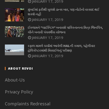
JANUARY 17, 2019
મુંબઈમાં ફરીથી ખુલશે ડાન્સ બાર, પણ નોટોનો વરસાદ થઈ
શકશે નહીં
JANUARY 17, 2019
ઈસ્લામને “ચાઈનિઝ” બનાવશે પાકિસ્તાનના મિત્ર જિનપિંગ,
ચીને બનાવી પંચવર્ષીય યોજના
JANUARY 17, 2019
રફાલ મામલે ચર્ચામાં આવેલી HALની કમાલ, પહેલીવાર
હેલિકોપ્ટરમાંથી મિસાઈલનું પરીક્ષણ
JANUARY 17, 2019
ABOUT REVOI
About-Us
Privacy Policy
Complaints Redressal