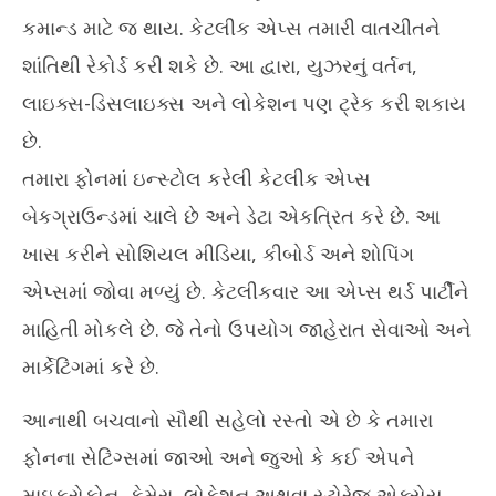
કમાન્ડ માટે જ થાય. કેટલીક એપ્સ તમારી વાતચીતને
શાંતિથી રેકોર્ડ કરી શકે છે. આ દ્વારા, યુઝરનું વર્તન,
લાઇક્સ-ડિસલાઇક્સ અને લોકેશન પણ ટ્રેક કરી શકાય
છે.
તમારા ફોનમાં ઇન્સ્ટોલ કરેલી કેટલીક એપ્સ
બેકગ્રાઉન્ડમાં ચાલે છે અને ડેટા એકત્રિત કરે છે. આ
ખાસ કરીને સોશિયલ મીડિયા, કીબોર્ડ અને શોપિંગ
એપ્સમાં જોવા મળ્યું છે. કેટલીકવાર આ એપ્સ થર્ડ પાર્ટીને
માહિતી મોકલે છે. જે તેનો ઉપયોગ જાહેરાત સેવાઓ અને
માર્કેટિંગમાં કરે છે.
આનાથી બચવાનો સૌથી સહેલો રસ્તો એ છે કે તમારા
ફોનના સેટિંગ્સમાં જાઓ અને જુઓ કે કઈ એપને
માઇક્રોફોન, કેમેરા, લોકેશન અથવા સ્ટોરેજ એક્સેસ