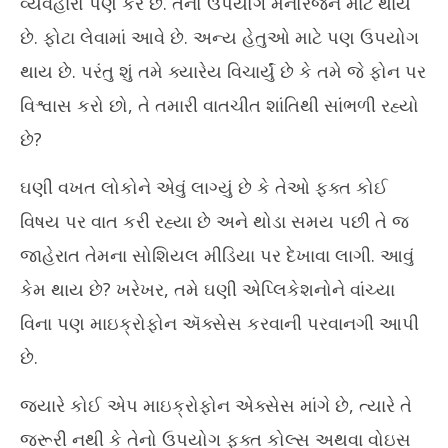
વ્યવહારો પણ કરે છે. તેનો ઉપયોગ મનોરંજન માટે થાય
28,
28
છે. ફોટા લેવામાં આવે છે. અન્ય હેતુઓ માટે પણ ઉપયોગ
2025
20
થાય છે. પરંતુ શું તમે ક્યારેય વિચાર્યું છે કે તમે જે ફોન પર
વિશ્વાસ કરો છો, તે તમારી વાતચીત શાંતિથી સાંભળી રહ્યો
છે?
ઘણી વખત લોકોને એવું લાગ્યું છે કે તેઓ ફક્ત કોઈ
વિષય પર વાત કરી રહ્યા છે અને થોડા સમય પછી તે જ
જાહેરાત તેમના સોશિયલ મીડિયા પર દેખાવા લાગી. આવું
કેમ થાય છે? ખરેખર, તમે ઘણી એપ્લિકેશનોને વાંચ્યા
વિના પણ માઇક્રોફોન ઍક્સેસ કરવાની પરવાનગી આપી
છે.
જ્યારે કોઈ એપ માઇક્રોફોન એક્સેસ માંગે છે, ત્યારે તે
જરૂરી નથી કે તેનો ઉપયોગ ફક્ત કોલ્સ અથવા વોઇસ