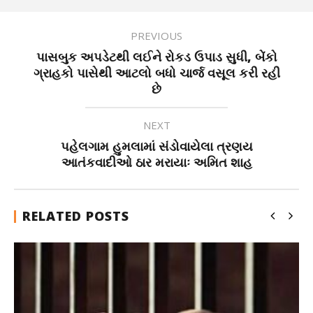
PREVIOUS
પાસબુક અપડેટથી લઈને રોકડ ઉપાડ સુધી, બેંકો
ગ્રાહકો પાસેથી આટલો બધો ચાર્જ વસૂલ કરી રહી
છે
NEXT
પહેલગામ હુમલામાં સંડોવાયેલા ત્રણય
આતંકવાદીઓ ઠાર મરાયાઃ અમિત શાહ
RELATED POSTS