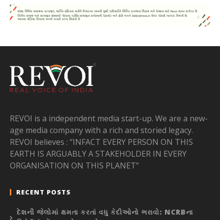
REVOI is a independent media start-up. We are a new-
age media company with a rich and storied legacy.
REVOI believes : “INFACT EVERY PERSON ON THIS
EARTH IS ARGUABLY A STAKEHOLDER IN EVERY
ORGANISATION ON THIS PLANET”
RECENT POSTS
દેશની જેલોમાં ક્ષમતા કરતાં વધુ કેદીઓનો ભરાવો: NCRBના