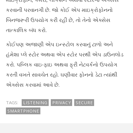
કરવાની પરવાનગી છે. જો કોઈ એપ માઇક્રોફોનનો
બિનજરૂરી ઉપયોગ કરી રહી છે, તો તેનો એક્સેસ
તાત્કાલિક બંધ કરો.
કોઈપણ અજાણી એપ ઇન્સ્ટોલ કરવાનું ટાળો અને
હંમેશા પ્લે સ્ટોર અથવા એપ સ્ટોર પરથી એપ ડાઉનલોડ
કરો. પબ્લિક વાઇ-ફાઇ અથવા ફ્રી નેટવર્કનો ઉપયોગ
કરતી વખતે સાવચેત રહો. ઘણીવાર ફોનનો ડેટા ત્યાંથી
એક્સેસ કરવામાં આવે છે.
TAGS:
LISTENING
PRIVACY
SECURE
SMARTPHONE