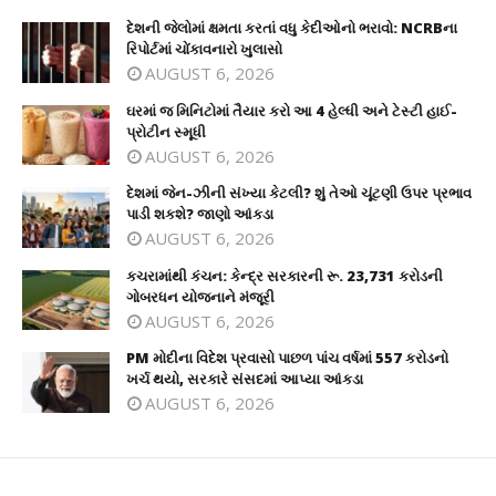
દેશની જેલોમાં ક્ષમતા કરતાં વધુ કેદીઓનો ભરાવો: NCRBના
રિપોર્ટમાં ચોંકાવનારો ખુલાસો
AUGUST 6, 2026
ઘરમાં જ મિનિટોમાં તૈયાર કરો આ 4 હેલ્ધી અને ટેસ્ટી હાઈ-
પ્રોટીન સ્મૂધી
AUGUST 6, 2026
દેશમાં જેન-ઝીની સંખ્યા કેટલી? શું તેઓ ચૂંટણી ઉપર પ્રભાવ
પાડી શકશે? જાણો આંકડા
AUGUST 6, 2026
કચરામાંથી કંચન: કેન્દ્ર સરકારની રૂ. 23,731 કરોડની
ગોબરધન યોજનાને મંજૂરી
AUGUST 6, 2026
PM મોદીના વિદેશ પ્રવાસો પાછળ પાંચ વર્ષમાં 557 કરોડનો
ખર્ચ થયો, સરકારે સંસદમાં આપ્યા આંકડા
AUGUST 6, 2026