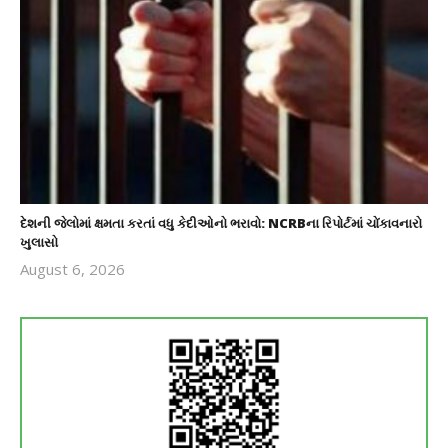
દેશની જેલોમાં ક્ષમતા કરતાં વધુ કેદીઓનો ભરાવો: NCRBના રિપોર્ટમાં ચોંકાવનારો
ખુલાસો
August 6, 2026
revoi
editor