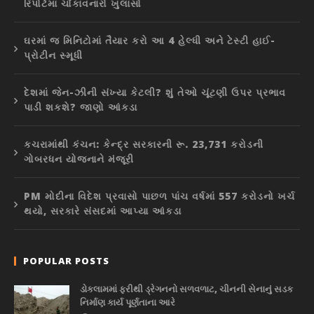
રિપોર્ટમાં ચોંકાવનારો ખુલાસો
ઘરમાં જ મિનિટોમાં તૈયાર કરો આ 4 હેલ્ધી અને ટેસ્ટી હાઈ-
પ્રોટીન સ્મૂધી
દેશમાં જેન-ઝીની સંખ્યા કેટલી? શું તેઓ ચૂંટણી ઉપર પ્રભાવ
પાડી શકશે? જાણો આંકડા
કચરામાંથી કંચન: કેન્દ્ર સરકારની રૂ. 23,731 કરોડની
ગોબરધન યોજનાને મંજૂરી
PM મોદીના વિદેશ પ્રવાસો પાછળ પાંચ વર્ષમાં 557 કરોડનો ખર્ચ
થયો, સરકારે સંસદમાં આપ્યા આંકડા
POPULAR POSTS
ડોકલામમાં ફરીથી ડ્રેગનનો સળવળાટ, ચીનની સેનાનું સડક
નિર્માણ કાર્ય પૂર્ણતાના આરે