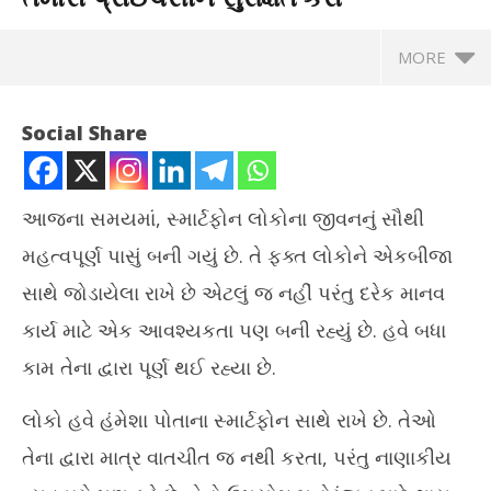
MORE
Social Share
આજના સમયમાં, સ્માર્ટફોન લોકોના જીવનનું સૌથી
મહત્વપૂર્ણ પાસું બની ગયું છે. તે ફક્ત લોકોને એકબીજા
સાથે જોડાયેલા રાખે છે એટલું જ નહીં પરંતુ દરેક માનવ
કાર્ય માટે એક આવશ્યકતા પણ બની રહ્યું છે. હવે બધા
કામ તેના દ્વારા પૂર્ણ થઈ રહ્યા છે.
NOW VIEWING
લોકો હવે હંમેશા પોતાના સ્માર્ટફોન સાથે રાખે છે. તેઓ
શું તમારો સ્માર્ટફોન બધું સાંભળે છે? આ રીતે તમારી પ્રાઈવેસીને સુરક્ષિત
દેશ
તેના દ્વારા માત્ર વાતચીત જ નથી કરતા, પરંતુ નાણાકીય
કરો
ચોં
July
Jul