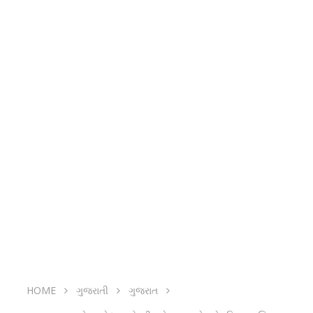
HOME
ગુજરાતી
ગુજરાત