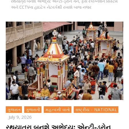
રથયાત્રા બનશે અભેદ્ય: એન્ટી-ડ્રોન ગન, ફેસ રેકગ્નિશન સિસ્ટમ
અને CCTVના હાઇટેક નેટવર્કથી રખાશે બાજ નજર
ગુજરાત
ગુજરાતી
મહત્વની વાતો
રાષ્ટ્રીય - NATIONAL
July 9, 2026
રથયાત્રા બનશે અભેદ્ય: એન્ટી-ડ્રોન