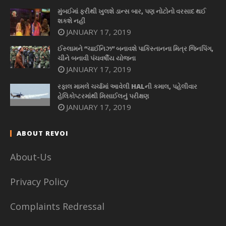
મુંબઈમાં ફરીથી ખુલશે ડાન્સ બાર, પણ નોટોનો વરસાદ થઈ
શકશે નહીં
JANUARY 17, 2019
ઈસ્લામને “ચાઈનિઝ” બનાવશે પાકિસ્તાનના મિત્ર જિનપિંગ,
ચીને બનાવી પંચવર્ષીય યોજના
JANUARY 17, 2019
રફાલ મામલે ચર્ચામાં આવેલી HALની કમાલ, પહેલીવાર
હેલિકોપ્ટરમાંથી મિસાઈલનું પરીક્ષણ
JANUARY 17, 2019
ABOUT REVOI
About-Us
Privacy Policy
Complaints Redressal