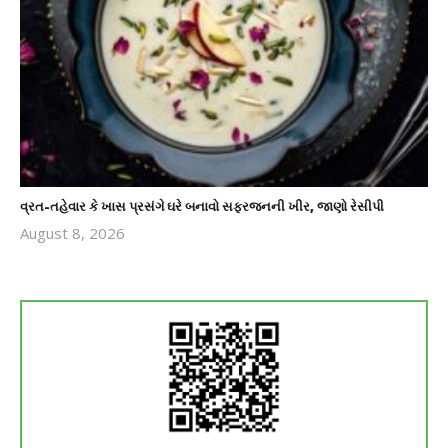
વ્રત-તહેવાર કે ખાસ પ્રસંગે ઘરે બનાવો સફરજનની ખીર, જાણો રેસીપી
August 8, 2026
revoi
editor