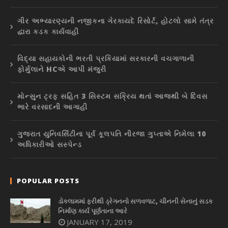
ગીર અભ્યારણ્યની નજીકના ગેરકાયદે રિસોર્ટ, હોટલો સામે તંત્ર
દ્વારા કડક કાર્યવાહી
વિદ્યા સહાયકોની ભરતી પ્રકિયામાં સરકારની વચગાળાની
ફોર્મુલાને HCએ આપી મંજુરી
મોન્સુન ટ્રફ સહિત 3 સિસ્ટમ સક્રિય થતાં આજથી બે દિવસ
ભારે વરસાદની આગાહી
ગુજરાત યુનિવર્સિટીના પૂર્વ કૂલપતિ નીરજા ગુપ્તાએ નિમેલા 10
અધિકારીઓ સસ્પેન્ડ
POPULAR POSTS
ડોકલામમાં ફરીથી ડ્રેગનનો સળવળાટ, ચીનની સેનાનું સડક
નિર્માણ કાર્ય પૂર્ણતાના આરે
JANUARY 17, 2019