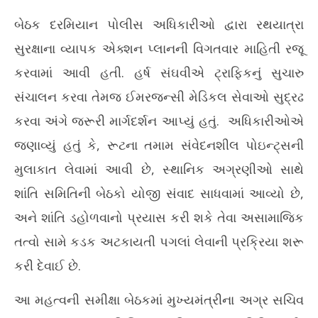
બેઠક દરમિયાન પોલીસ અધિકારીઓ દ્વારા રથયાત્રા
સુરક્ષાના વ્યાપક એક્શન પ્લાનની વિગતવાર માહિતી રજૂ
કરવામાં આવી હતી. હર્ષ સંઘવીએ ટ્રાફિકનું સુચારુ
સંચાલન કરવા તેમજ ઈમરજન્સી મેડિકલ સેવાઓ સુદ્રઢ
કરવા અંગે જરૂરી માર્ગદર્શન આપ્યું હતું. અધિકારીઓએ
જણાવ્યું હતું કે, રૂટના તમામ સંવેદનશીલ પોઇન્ટ્સની
મુલાકાત લેવામાં આવી છે, સ્થાનિક અગ્રણીઓ સાથે
શાંતિ સમિતિની બેઠકો યોજી સંવાદ સાધવામાં આવ્યો છે,
અને શાંતિ ડહોળવાનો પ્રયાસ કરી શકે તેવા અસામાજિક
તત્વો સામે કડક અટકાયતી પગલાં લેવાની પ્રક્રિયા શરૂ
કરી દેવાઈ છે.
આ મહત્વની સમીક્ષા બેઠકમાં મુખ્યમંત્રીના અગ્ર સચિવ