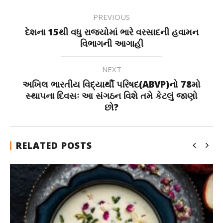
PREVIOUS
દેશના 15થી વધુ રાજ્યોમાં ભારે વરસાદની હવામન
વિભાગની આગાહી
NEXT
અખિલ ભારતીય વિદ્યાર્થી પરિષદ(ABVP)નો 78મો
સ્થાપના દિવસઃ આ સંગઠન વિશે તમે કેટલું જાણો
છો?
RELATED POSTS