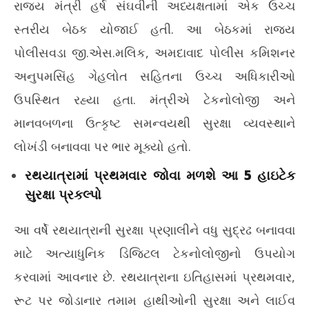
રથયાત્રા બનશે અભેદ્ય: એન્ટી-ડ્રોન ગન, ફેસ રેકગ્નિશન સિસ્ટમ
વ્ર
રાજ્ય મંત્રી હર્ષ સંઘવીની અધ્યક્ષતામાં એક ઉચ્ચ
અને CCTVના હાઇટેક નેટવર્કથી રખાશે બાજ નજર
Jul
સ્તરીય બેઠક યોજાઈ હતી. આ બેઠકમાં રાજ્ય
July
9,
9,
20
પોલીસવડા જી.એસ.મલિક, અમદાવાદ પોલીસ કમિશનર
2026
અનુપમસિંહ ગેહલોત સહિતના ઉચ્ચ અધિકારીઓ
ઉપસ્થિત રહ્યા હતા. મંત્રીએ ટેકનોલોજી અને
માનવબળના ઉત્કૃષ્ટ સમન્વયથી સુરક્ષા વ્યવસ્થાને
લોખંડી બનાવવા પર ભાર મૂક્યો હતો.
રથયાત્રામાં પ્રથમવાર જોવા મળશે આ 5 હાઇટેક
સુરક્ષા પ્રકલ્પો
આ વર્ષે રથયાત્રાની સુરક્ષા પ્રણાલીને વધુ સુદ્રઢ બનાવવા
માટે અત્યાધુનિક ડિજિટલ ટેકનોલોજીનો ઉપયોગ
કરવામાં આવનાર છે. રથયાત્રાના ઇતિહાસમાં પ્રથમવાર,
રૂટ પર જોડાનાર તમામ હાથીઓની સુરક્ષા અને લાઈવ