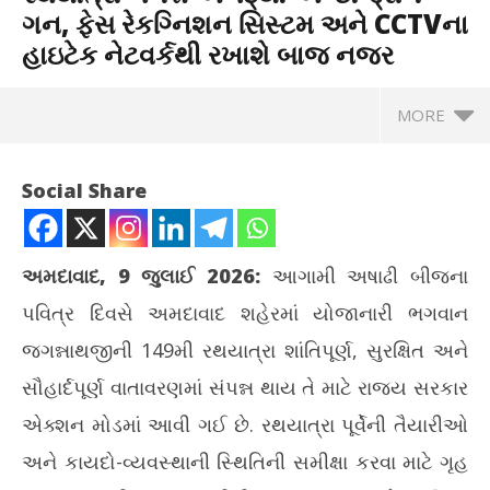
ગન, ફેસ રેકગ્નિશન સિસ્ટમ અને CCTVના
હાઇટેક નેટવર્કથી રખાશે બાજ નજર
MORE
Social Share
અમદાવાદ, 9 જુલાઈ 2026:
આગામી અષાઢી બીજના
પવિત્ર દિવસે અમદાવાદ શહેરમાં યોજાનારી ભગવાન
જગન્નાથજીની 149મી રથયાત્રા શાંતિપૂર્ણ, સુરક્ષિત અને
સૌહાર્દપૂર્ણ વાતાવરણમાં સંપન્ન થાય તે માટે રાજ્ય સરકાર
એક્શન મોડમાં આવી ગઈ છે. રથયાત્રા પૂર્વેની તૈયારીઓ
NOW VIEWING
અને કાયદો-વ્યવસ્થાની સ્થિતિની સમીક્ષા કરવા માટે ગૃહ