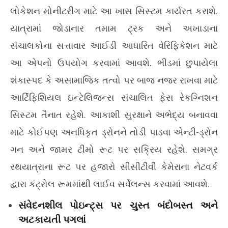
લોકેશન મોનીટરીંગ માટે આ ખાસ સિસ્ટમ કાર્યરત કરાશે.
યાત્રામાં જોડાનાર તમામ ટ્રક અને અખાડાના
સંચાલકોના સત્તાવાર આઈડી આધારિત વેરિફિકેશન માટે
આ એપનો ઉપયોગ કરવામાં આવશે. ભીડમાં છુપાયેલા
શંકાસ્પદ કે અસામાજિક તત્વો પર બાજ નજર રાખવા માટે
આર્ટિફિશિયલ ઇન્ટેલિજન્સ સંચાલિત ફેસ રેકગ્નિશન
સિસ્ટમ તૈનાત રહેશે. આકાશી સુરક્ષાને અભેદ્ય બનાવવા
માટે કોઈપણ અનધિકૃત ડ્રોનને તોડી પાડવા એન્ટી-ડ્રોન
ગન અને જામર ટીમો રૂટ પર સક્રિય રહેશે. સમગ્ર
રથયાત્રાના રૂટ પર હજારો સીસીટીવી કેમેરાના નેટવર્ક
દ્વારા કંટ્રોલ રૂમમાંથી લાઈવ સર્વેલન્સ કરવામાં આવશે.
સંવેદનશીલ પોઇન્ટ્સ પર ચુસ્ત બંદોબસ્ત અને
અટકાયતી પગલાં