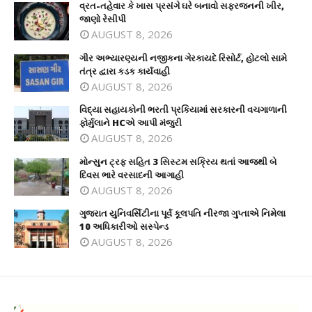
વ્રત-તહેવાર કે ખાસ પ્રસંગે ઘરે બનાવો સફરજનની ખીર,
જાણો રેસીપી
AUGUST 8, 2026
ગીર અભ્યારણ્યની નજીકના ગેરકાયદે રિસોર્ટ, હોટલો સામે
તંત્ર દ્વારા કડક કાર્યવાહી
AUGUST 8, 2026
વિદ્યા સહાયકોની ભરતી પ્રકિયામાં સરકારની વચગાળાની
ફોર્મુલાને HCએ આપી મંજુરી
AUGUST 8, 2026
મોન્સુન ટ્રફ સહિત 3 સિસ્ટમ સક્રિય થતાં આજથી બે
દિવસ ભારે વરસાદની આગાહી
AUGUST 8, 2026
ગુજરાત યુનિવર્સિટીના પૂર્વ કૂલપતિ નીરજા ગુપ્તાએ નિમેલા
10 અધિકારીઓ સસ્પેન્ડ
AUGUST 8, 2026