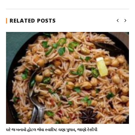
RELATED POSTS
ઘરે જ બનાવો હોટલ જેવા સ્વાદિષ્ટ ચણા પુલાવ, જાણો રેસીપી