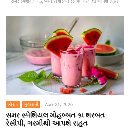
સમર સ્પેશિયલ મોહબ્બત કા શરબત રેસીપી, ગરમીથી આપશે રાહત
April 21, 2026
ખોરાક
ગુજરાતી
સમર સ્પેશિયલ મોહબ્બત કા શરબત
રેસીપી, ગરમીથી આપશે રાહત