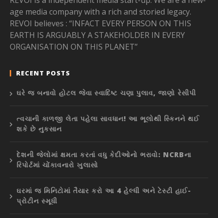
REVOI is a independent media start-up. We are a new-
age media company with a rich and storied legacy.
REVOI believes : “INFACT EVERY PERSON ON THIS
EARTH IS ARGUABLY A STAKEHOLDER IN EVERY
ORGANISATION ON THIS PLANET”
RECENT POSTS
ઘરે જ બનાવો હોટલ જેવા સ્વાદિષ્ટ ચણા પુલાવ, જાણો રેસીપી
ત્વચાની કાળજી લેતા પહેલા સાવધાન! આ ભૂલોથી સ્કિનને થઈ
શકે છે નુકસાન
દેશની જેલોમાં ક્ષમતા કરતાં વધુ કેદીઓનો ભરાવો: NCRBના
રિપોર્ટમાં ચોંકાવનારો ખુલાસો
ઘરમાં જ મિનિટોમાં તૈયાર કરો આ 4 હેલ્ધી અને ટેસ્ટી હાઈ-
પ્રોટીન સ્મૂધી