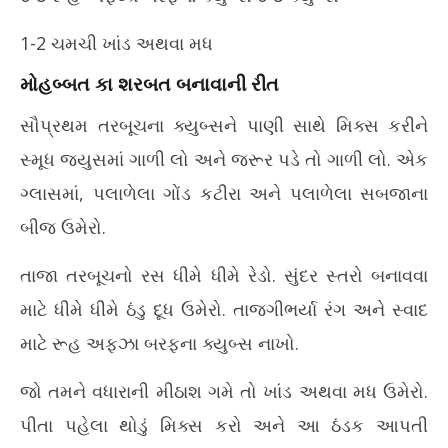
1-2 ચમચી ખાંડ અથવા મધ
મોહબ્બત કા શરબત બનાવાની રીત
સૌપ્રથમ તરબૂચના ક્યુબ્સને પાણી સાથે મિક્સ કરીને
સ્મૂધ જ્યુસમાં ગાળી લો અને જરૂર પડે તો ગાળી લો. એક
ગ્લાસમાં, પલાળેલા ગોંડ કટીરા અને પલાળેલા સબજાના
બીજ ઉમેરો.
તાજા તરબૂચનો રસ ધીમે ધીમે રેડો. સુંદર સ્તરો બનાવવા
માટે ધીમે ધીમે ઠંડુ દૂધ ઉમેરો. તાજગીભર્યા રંગ અને સ્વાદ
માટે રૂહ અફઝા બરફના ક્યુબ્સ નાખો.
જો તમને વધારાની મીઠાશ ગમે તો ખાંડ અથવા મધ ઉમેરો.
પીતા પહેલા થોડું મિક્સ કરો અને આ ઠંડક આપતી