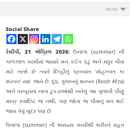
MORE
Social Share
રેસીપી, 21 એપ્રિલ 2026:
ઉનાળા (summer) ની
કાળઝાળ ગરમીમાં જ્યારે મન કંઈક ઠંડું અને મધુર પીવા
માટે તરસે છે ત્યારે દિલ્હીનું પ્રખ્યાત ‘મોહબ્બત કા
શરબત’ યાદ આવે છે. દૂધ, ગુલાબનું શરબત (Rooh Afza)
અને તરબૂચના નાના ટુકડાઓથી બનેલું આ ગુલાબી પીણું
NOW VIEWING
માત્ર સ્વાદિષ્ટ જ નથી, પણ જોતા જ પીવાનું મન થઈ
સમર સ્પેશિયલ મોહબ્બત કા શરબત રેસીપી, ગરમીથી આપશે રાહત
ઘરે
જાય તેવું સુંદર પણ છે.
April
Apr
21,
21
ઉનાળા (summer) ની અસહ્ય ગરમીથી શરીરને રાહત
2026
20