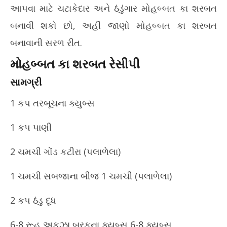
આપવા માટે ચટાકેદાર અને ઠંડુંગાર મોહબ્બત કા શરબત
બનાવી શકો છો, અહીં જાણો મોહબ્બત કા શરબત
બનાવાની સરળ રીત.
મોહબ્બત કા શરબત રેસીપી
સામગ્રી
1 કપ તરબૂચના ક્યુબ્સ
1 કપ પાણી
2 ચમચી ગોંડ કટીરા (પલાળેલા)
1 ચમચી સબજાના બીજ 1 ચમચી (પલાળેલા)
2 કપ ઠંડુ દૂધ
6-8 રૂહ અફઝા બરફના ક્યુબ્સ 6-8 ક્યુબ્સ