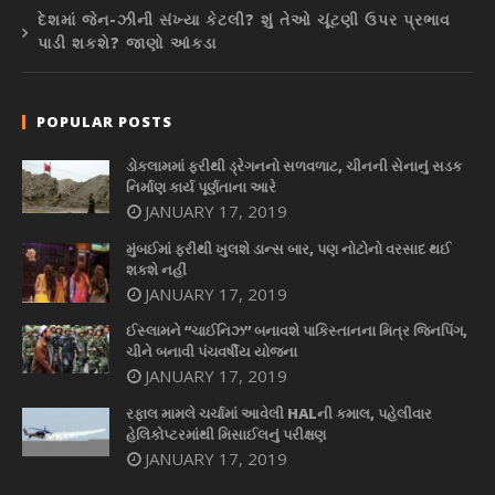
દેશમાં જેન-ઝીની સંખ્યા કેટલી? શું તેઓ ચૂંટણી ઉપર પ્રભાવ
પાડી શકશે? જાણો આંકડા
POPULAR POSTS
ડોકલામમાં ફરીથી ડ્રેગનનો સળવળાટ, ચીનની સેનાનું સડક
નિર્માણ કાર્ય પૂર્ણતાના આરે
JANUARY 17, 2019
મુંબઈમાં ફરીથી ખુલશે ડાન્સ બાર, પણ નોટોનો વરસાદ થઈ
શકશે નહીં
JANUARY 17, 2019
ઈસ્લામને “ચાઈનિઝ” બનાવશે પાકિસ્તાનના મિત્ર જિનપિંગ,
ચીને બનાવી પંચવર્ષીય યોજના
JANUARY 17, 2019
રફાલ મામલે ચર્ચામાં આવેલી HALની કમાલ, પહેલીવાર
હેલિકોપ્ટરમાંથી મિસાઈલનું પરીક્ષણ
JANUARY 17, 2019