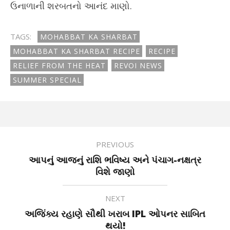
ઉનાળાની શરબતનો આનંદ માણો.
TAGS:
MOHABBAT KA SHARBAT
MOHABBAT KA SHARBAT RECIPE
RECIPE
RELIEF FROM THE HEAT
REVOI NEWS
SUMMER SPECIAL
PREVIOUS
આપનું આજનું રાશિ ભવિષ્ય અને પંચાગ-નક્ષત્ર
વિશે જાણો
NEXT
અજિંક્ય રહાણે સૌથી ખરાબ IPL ઓપનર સાબિત
થયો!