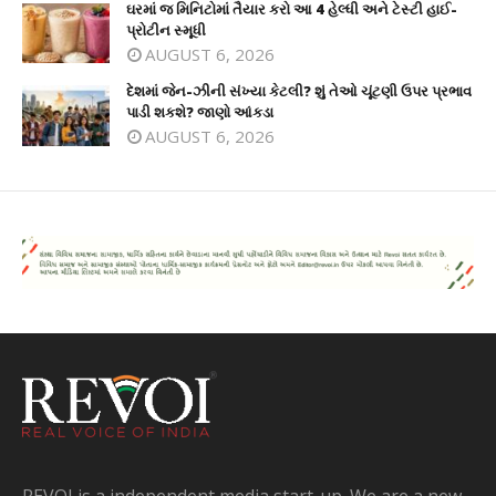
ઘરમાં જ મિનિટોમાં તૈયાર કરો આ 4 હેલ્ધી અને ટેસ્ટી હાઈ-
પ્રોટીન સ્મૂધી
AUGUST 6, 2026
દેશમાં જેન-ઝીની સંખ્યા કેટલી? શું તેઓ ચૂંટણી ઉપર પ્રભાવ
પાડી શકશે? જાણો આંકડા
AUGUST 6, 2026