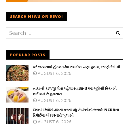
SEARCH NEWS ON REVOI
POPULAR POSTS
ઘરે જ બનાવો હોટલ જેવા સ્વાદિષ્ટ ચણા પુલાવ, જાણો રેસીપી
AUGUST 6, 2026
ત્વચાની કાળજી લેતા પહેલા સાવધાન! આ ભૂલોથી સ્કિનને
થઈ શકે છે નુકસાન
AUGUST 6, 2026
દેશની જેલોમાં ક્ષમતા કરતાં વધુ કેદીઓનો ભરાવો: NCRBના
રિપોર્ટમાં ચોંકાવનારો ખુલાસો
AUGUST 6, 2026