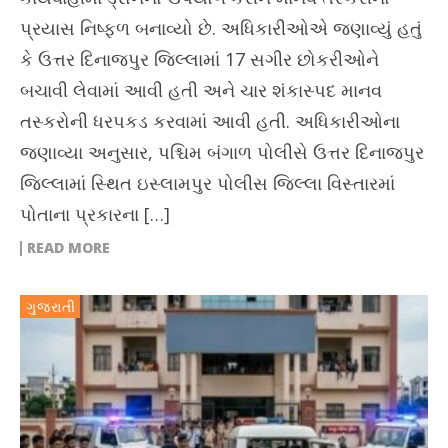
પ્રયાસ નિષ્ફળ બનાવ્યો છે. અધિકારીઓએ જણાવ્યું હતું
કે ઉત્તર દિનાજપુર જિલ્લામાં 17 સગીર છોકરીઓને
બચાવી લેવામાં આવી હતી અને ચાર શંકાસ્પદ માનવ
તસ્કરોની ધરપકડ કરવામાં આવી હતી. અધિકારીઓના
જણાવ્યા અનુસાર, પશ્ચિમ બંગાળ પોલીસે ઉત્તર દિનાજપુર
જિલ્લામાં સ્થિત ઇસ્લામપુર પોલીસ જિલ્લા વિસ્તારમાં
પોતાના પ્રકારના […]
READ MORE
ગુજરાતી