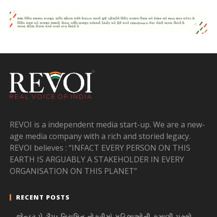
REVOI is a independent media start-up. We are a new-
age media company with a rich and storied legacy.
REVOI believes : “INFACT EVERY PERSON ON THIS
EARTH IS ARGUABLY A STAKEHOLDER IN EVERY
ORGANISATION ON THIS PLANET”
RECENT POSTS
જેન્ડર પે ગૈપ: નિયમિત નોકરીમાં મહિલાઓની કમાણી પુરુષો