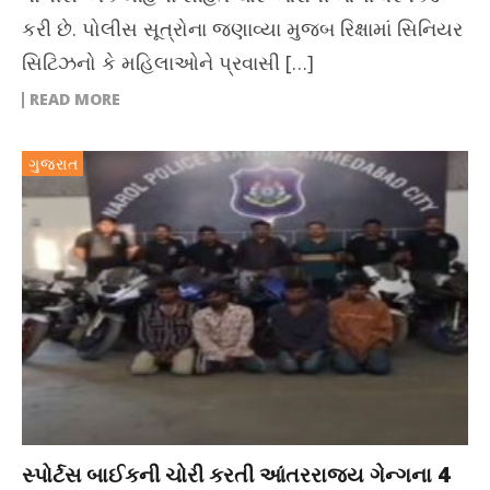
કરી છે. પોલીસ સૂત્રોના જણાવ્યા મુજબ રિક્ષામાં સિનિયર
સિટિઝનો કે મહિલાઓને પ્રવાસી […]
READ MORE
ગુજરાત
સ્પોર્ટસ બાઈકની ચોરી કરતી આંતરરાજ્ય ગેન્ગના 4