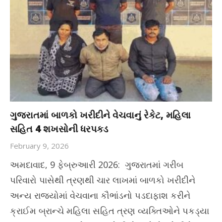
ગુજરાતમાં બાળકો ખરીદીને વેચવાનું રેકેટ, મહિલા
સહિત 4 શખસોની ધરપકડ
February 9, 2026
અમદાવાદ, 9 ફેબ્રુઆરી 2026: ગુજરાતમાં ગરીબ
પરિવારો પાસેથી ત્રણથી ચાર લાખમાં બાળકો ખરીદીને
અન્ય રાજ્યોમાં વેચવાના કૌભાંડનો પડદાફાશ કરીને
ક્રાઈમ બ્રાન્ચે મહિલા સહિત ત્રણ વ્યક્તિઓને પકડ્યા