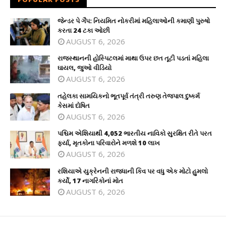
જેન્ડર પે ગૈપ: નિયમિત નોકરીમાં મહિલાઓની કમાણી પુરુષો
કરતા 24 ટકા ઓછી
AUGUST 6, 2026
રાજસ્થાનની હોસ્પિટલમાં માથા ઉપર છત તૂટી પડતાં મહિલા
ઘાયલ, જુઓ વીડિયો
AUGUST 6, 2026
તહેલકા સામયિકનો ભૂતપૂર્વ તંત્રી તરુણ તેજપાલ દુષ્કર્મ
કેસમાં દોષિત
AUGUST 6, 2026
પશ્ચિમ એશિયાથી 4,052 ભારતીય નાવિકો સુરક્ષિત રીતે પરત
ફર્યા, મૃતકોના પરિવારોને મળશે 10 લાખ
AUGUST 6, 2026
રશિયાએ યુક્રેનની રાજધાની કિવ પર વધુ એક મોટો હુમલો
કર્યો, 17 નાગરિકોનાં મોત
AUGUST 6, 2026