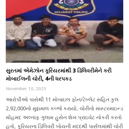
સુરતમાં એમેઝોન કૂરિયરમાંથી 3 ડિલિવરીમેને કરી
મોબાઈલની ચોરી, 4ની ધરપકડ
November 10, 2025
આરોપીઓ પાસેથી 11 મોબાઇલ ફોન/ટેબ્લેટ સહિત કુલ
2,92,000નો મુદ્દામાલ કબ્જે કરાયો, ચોરીનો માસ્ટરમાઇન્ડ
મોંહમદ અલ્તાફ ગુલામ હુસેન શેખ પ્રાઇવેટ નોકરી કરતો
હતો, કૂરિયરના ડિલિવરી બોયની મદદથી પાર્સલમાંથી ચોરી