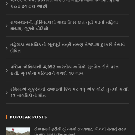
કરતા 24 ટકા ઓછી
રાજસ્થાનની હોસ્પિટલમાં માથા ઉપર છત તૂટી પડતાં મહિલા
ઘાયલ, જુઓ વીડિયો
તહેલકા સામયિકનો ભૂતપૂર્વ તંત્રી તરુણ તેજપાલ દુષ્કર્મ કેસમાં
દોષિત
પશ્ચિમ એશિયાથી 4,052 ભારતીય નાવિકો સુરક્ષિત રીતે પરત
ફર્યા, મૃતકોના પરિવારોને મળશે 10 લાખ
રશિયાએ યુક્રેનની રાજધાની કિવ પર વધુ એક મોટો હુમલો કર્યો,
17 નાગરિકોનાં મોત
POPULAR POSTS
ડોકલામમાં ફરીથી ડ્રેગનનો સળવળાટ, ચીનની સેનાનું સડક
નિર્માણ કાર્ય પૂર્ણતાના આરે