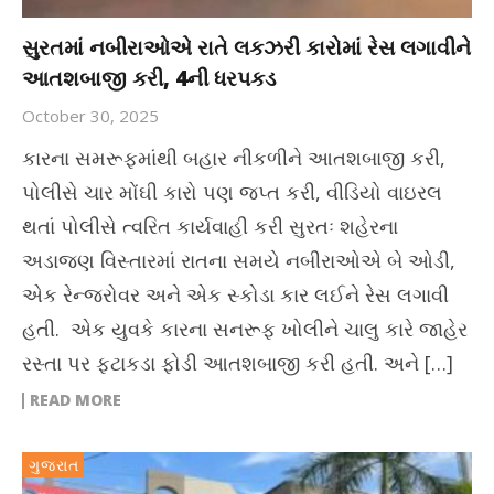
સુરતમાં નબીરાઓએ રાતે લકઝરી કારોમાં રેસ લગાવીને
આતશબાજી કરી, 4ની ધરપકડ
October 30, 2025
કારના સમરૂફમાંથી બહાર નીકળીને આતશબાજી કરી,
પોલીસે ચાર મોંઘી કારો પણ જપ્ત કરી, વીડિયો વાઇરલ
થતાં પોલીસે ત્વરિત કાર્યવાહી કરી સુરતઃ શહેરના
અડાજણ વિસ્તારમાં રાતના સમયે નબીરાઓએ બે ઓડી,
એક રેન્જરોવર અને એક સ્કોડા કાર લઈને રેસ લગાવી
હતી. એક યુવકે કારના સનરૂફ ખોલીને ચાલુ કારે જાહેર
રસ્તા પર ફટાકડા ફોડી આતશબાજી કરી હતી. અને […]
READ MORE
ગુજરાત