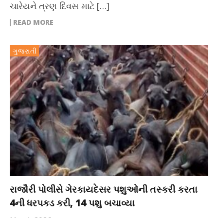
ચારેયને ત્રણ દિવસ માટે […]
READ MORE
ગુજરાતી
રાજૌરી પોલીસે ગેરકાયદેસર પશુઓની તસ્કરી કરતા
4ની ધરપકડ કરી, 14 પશુ બચાવ્યા