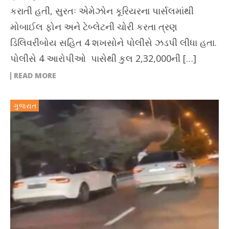
કરાતી હતી, સુરતઃ એમેઝોન કૂરિયરના પાર્સલમાંથી
મોબાઈલ ફોન અને ટેબ્લેટની ચોરી કરતા ત્રણ
ડિલિવરીબોય સહિત 4 શખસોને પોલીસે ઝડપી લીધા હતા.
પોલીસે 4 આરોપીઓ પાસેથી કુલ 2,32,000ની […]
READ MORE
ગુજરાત