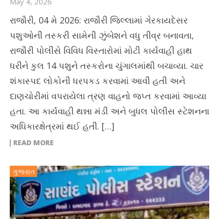
May 4, 2026
રાજૌરી, 04 મે 2026: રાજૌરી જિલ્લામાં ગેરકાયદેસર
પશુઓની તસ્કરી સામેની ઝુંબેશને વધુ તીવ્ર બનાવતા,
રાજૌરી પોલીસે વિવિધ વિસ્તારોમાં મોટી કાર્યવાહી હાથ
ધરીને કુલ 14 પશુને તસ્કરોના ચુંગાલમાંથી બચાવ્યા. ચાર
શંકાસ્પદ લોકોની ધરપકડ કરવામાં આવી હતી અને
દાણચોરીમાં વપરાયેલા ત્રણ વાહનો જપ્ત કરવામાં આવ્યા
હતા. આ કાર્યવાહી થન્ના મંડી અને બુધલ પોલીસ સ્ટેશનના
અધિકારક્ષેત્રમાં થઈ હતી. […]
READ MORE
ગુજરાત