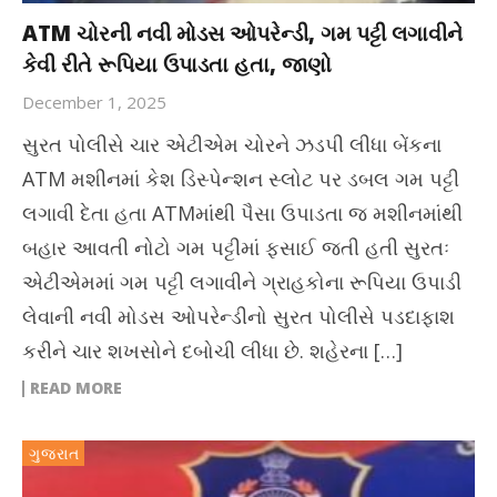
ATM ચોરની નવી મોડસ ઓપરેન્ડી, ગમ પટ્ટી લગાવીને
કેવી રીતે રૂપિયા ઉપાડતા હતા, જાણો
December 1, 2025
સુરત પોલીસે ચાર એટીએમ ચોરને ઝડપી લીધા બેંકના
ATM મશીનમાં કેશ ડિસ્પેન્શન સ્લોટ પર ડબલ ગમ પટ્ટી
લગાવી દેતા હતા ATMમાંથી પૈસા ઉપાડતા જ મશીનમાંથી
બહાર આવતી નોટો ગમ પટ્ટીમાં ફસાઈ જતી હતી સુરતઃ
એટીએમમાં ગમ પટ્ટી લગાવીને ગ્રાહકોના રૂપિયા ઉપાડી
લેવાની નવી મોડસ ઓપરેન્ડીનો સુરત પોલીસે પડદાફાશ
કરીને ચાર શખસોને દબોચી લીધા છે. શહેરના […]
READ MORE
ગુજરાત