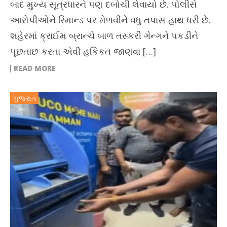
બાદ મુખ્ય સૂત્રધારને પણ દબોચી લેવાયો છે. પોલીસે
આરોપીઓને રિમાન્ડ પર મેળવીને વધુ તપાસ હાથ ધરી છે.
શહેરમાં ક્રાઈમ બ્રાન્ચે બાળ તસ્કરી ગેન્ગને પકડીને
પૂછતાછ કરતા એવી હકિકત જાણવા […]
READ MORE
ગુજરાત