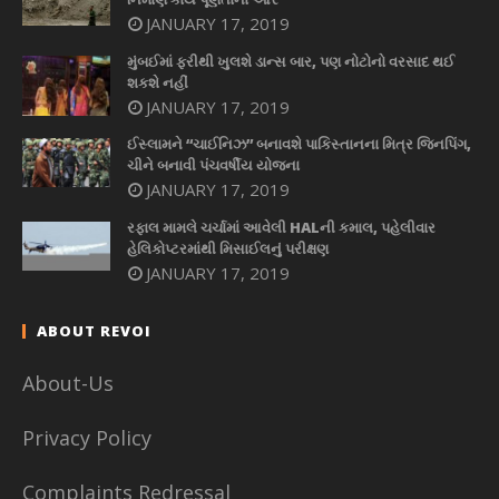
JANUARY 17, 2019
મુંબઈમાં ફરીથી ખુલશે ડાન્સ બાર, પણ નોટોનો વરસાદ થઈ
શકશે નહીં
JANUARY 17, 2019
ઈસ્લામને “ચાઈનિઝ” બનાવશે પાકિસ્તાનના મિત્ર જિનપિંગ,
ચીને બનાવી પંચવર્ષીય યોજના
JANUARY 17, 2019
રફાલ મામલે ચર્ચામાં આવેલી HALની કમાલ, પહેલીવાર
હેલિકોપ્ટરમાંથી મિસાઈલનું પરીક્ષણ
JANUARY 17, 2019
ABOUT REVOI
About-Us
Privacy Policy
Complaints Redressal