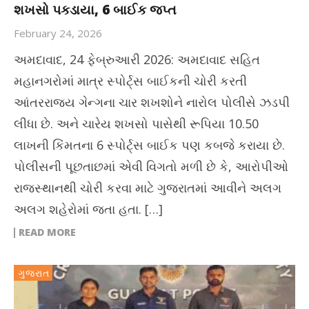
શખસો પકડાયા, 6 બાઈક જપ્ત
February 24, 2026
અમદાવાદ, 24 ફેબ્રુઆરી 2026: અમદાવાદ સહિત
મહાનગરોમાં માત્ર સ્પોર્ટ્સ બાઈકની ચોરી કરતી
આંતરરાજ્ય ગેન્ગના ચાર શખશોને નારોલ પોલીસે ઝડપી
લીધા છે. અને ચારેય શખસો પાસેથી રૂપિયા 10.50
લાખની કિંમતના 6 સ્પોર્ટ્સ બાઈક પણ કબજે કરાયા છે.
પોલીસની પૂછતાછમાં એવી વિગતો મળી છે કે, આરોપીઓ
રાજસ્થાનથી ચોરી કરવા માટે ગુજરાતમાં આવીને અલગ
અલગ શહેરોમાં જતા હતા. […]
READ MORE
ગુજરાત