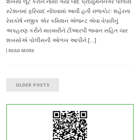
શખસો લૂંટ કરીને નાસી ગયા બાદ પ્રધ્યુમનનગર પોલીસ
સ્ટેશનમાં ફરિયાદ નોંધવામાં આવી હતી રાજકોટઃ શહેરના
રેસકોર્ષ નજીક એર કમિશન એજન્ટ એવા વેપારીનું
અપહરણ કરીને મારમારીને ટીઆરપી જવાન સહિત ચાર
શખસોએ પોલીસની ઓળખ આપીને […]
READ MORE
OLDER POSTS