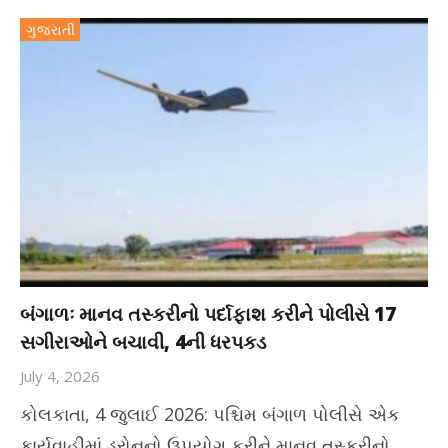
ગુજરાતી
બંગાળઃ માનવ તસ્કરીનો પર્દાફાશ કરીને પોલીસે 17
સગીરાઓને બચાવી, 4ની ધરપકડ
July 4, 2026
કોલકાતા, 4 જુલાઈ 2026: પશ્ચિમ બંગાળ પોલીસે એક
કાર્યવાહીમાં ડ્રોનનો ઉપયોગ કરીને માનવ તસ્કરીનો