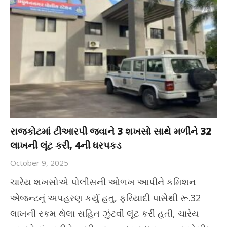
રાજકોટમાં ટીઆરપી જવાને 3 શખસો સાથે મળીને 32
લાખની લૂંટ કરી, 4ની ધરપકડ
October 9, 2025
ચારેય શખસોએ પોલીસની ઓળખ આપીને કમિશન
એજન્ટનું અપહરણ કર્યુ હતુ, ફરિયાદી પાસેથી રૂ.32
લાખની રકમ થેલા સહિત ઝુંટવી લૂંટ કરી હતી, ચારેય