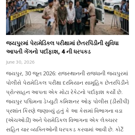
જયપુરમાં પેરામેડિકલ પરીક્ષામાં છેતરપિંડીની સુવિધા
આપતી ગેંગનો પર્દાફાશ, 4 ની ધરપકડ
June 30, 2026
જયપુર, 30 જૂન 2026: રાજસ્થાનની રાજધાની જયપુરમાં
પોલીસે પેરામેડિકલ પરીક્ષા દરમિયાન સામૂહિક છેતરપિંડીને
પ્રોત્સાહન આપતા એક મોટા રેકેટનો પર્દાફાશ કર્યો છે.
જયપુર પશ્ચિમના ડેપ્યુટી કમિશનર ઓફ પોલીસ (ડીસીપી)
પ્રશાંત કિરણે જણાવ્યું હતું કે આ કેસમાં વિભાગના વડા
(એચઓડી) અને પેરામેડિકલ વિભાગના એક લેક્ચરર
સહિત ચાર વ્યક્તિઓની ધરપકડ કરવામાં આવી છે. કોર્ટે