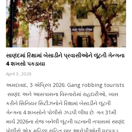
સાણંદમાં રિક્ષામાં બેસાડીને પ્રવાસીઓને લૂંટતી ગેન્ગના
4 શખસો પકડાયા
April 3, 2026
અમદાવાદ, 3 એપ્રિલ 2026: Gang robbing tourists
સાણંદ અને આસપાસના વિસ્તારોમાં રાહદારીઓ, ખાસ
કરીને સિનિયર સિટીઝનોને રિક્ષામાં બેસાડીને લૂંટતી
ગેન્ગના 4 શખસોને પોલીસે ઝડપી લીધા છે. ગત 31મી
માર્ચ 2026ના રોજ બનેલી લૂંટની ઘટનાની તપાસમાં સાણંદ
પોલીસે એક મહિલા સહિત ચાર આરોપીઓની ધરપકડ