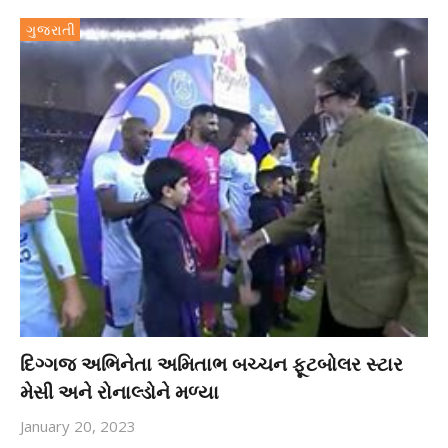
ગુજરાતી
દિગ્ગજ અભિનેતા અમિતાભ બચ્ચન ફૂટબોલર સ્ટાર
મેસી અને રોનાલ્ડોને મળ્યા
January 20, 2023