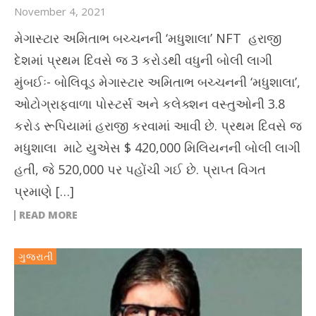
November 4, 2021
મેગાસ્ટાર અમિતાભ બચ્ચનની ‘મધુશાલા’ NFT હરાજી
દેશમાં પ્રથમ દિવસે જ 3 કરોડથી વધુની બોલી લાગી
મુંબઈઃ- બોલિવૂડ મેગાસ્ટાર અમિતાભ બચ્ચનની ‘મધુશાલા’,
ઓટોગ્રાફવાળા પોસ્ટર્સ અને કલેક્શન વસ્તુઓની 3.8
કરોડ રૂપિયામાં હરાજી કરવામાં આવી છે. પ્રથમ દિવસે જ
મધુશાલા માટે યુએસ $ 420,000 મિલિયનની બોલી લાગી
હતી, જે 520,000 પર પહોંચી ગઈ છે. પ્રાપ્ત વિગત
પ્રમાણે […]
READ MORE
ગુજરાતી