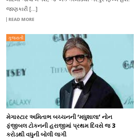
જાણકારી […]
READ MORE
ગુજરાતી
મેગાસ્ટાર અમિતાભ બચ્ચનની ‘મધુશાલા’ નોન
ફંજીબલ ટોકનની હરાજીમાં પ્રથમ દિવસે જ 3
કરોડથી વધુની બોલી લાગી