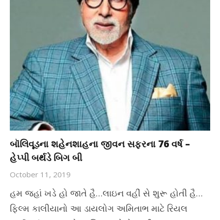
બૉલિવૂડના શહેનશાહના જીવન સફરના 76 વર્ષ –
હેપ્પી બર્થડે બિગ બી
October 11, 2019
હમ જહાં ખડે હો જાતે હૈ…લાઇન વહીં સે શુરૂ હોતી હૈ…
ફિલ્મ કાલીયાનો આ ડાયલોગ અમિતાભ માટે રિયલ