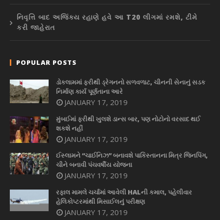
નિવૃત્તિ બાદ અજિંક્ય રહાણે હવે આ T20 લીગમાં રમશે, ટીમે
કરી જાહેરાત
POPULAR POSTS
ડોકલામમાં ફરીથી ડ્રેગનનો સળવળાટ, ચીનની સેનાનું સડક
નિર્માણ કાર્ય પૂર્ણતાના આરે
JANUARY 17, 2019
મુંબઈમાં ફરીથી ખુલશે ડાન્સ બાર, પણ નોટોનો વરસાદ થઈ
શકશે નહીં
JANUARY 17, 2019
ઈસ્લામને “ચાઈનિઝ” બનાવશે પાકિસ્તાનના મિત્ર જિનપિંગ,
ચીને બનાવી પંચવર્ષીય યોજના
JANUARY 17, 2019
રફાલ મામલે ચર્ચામાં આવેલી HALની કમાલ, પહેલીવાર
હેલિકોપ્ટરમાંથી મિસાઈલનું પરીક્ષણ
JANUARY 17, 2019