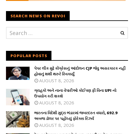
SEARCH NEWS ON REVOI
POPULAR POSTS
પેપર લીક મુદ્દે કોંગ્રેસનું આંદોલન CJP જેવુ અસરકારક નહીં
હોવાનું શશી થરુરે સ્વિકાર્યું
AUGUST 8, 2026
ગ્રાહકો અને નાના વેપારીઓ કોઈપણ ફી વિના UPI નો
ઉપયોગ કરી શકશે
AUGUST 8, 2026
ભારતના વિદેશી મુદ્રા ભંડારમાં જબરદસ્ત વધારો, 692.9
અબજ ડૉલર પર પહોંચ્યું ફોરેક્સ રિઝર્વ
AUGUST 8, 2026