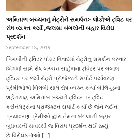
અમિતાભ બચ્ચનનું મેટ્રોને સમર્થનઃ- લોકોએ ટ્વિટ પર
રોષ વ્યક્ત કર્યો ,જલસા બંગલોની બહાર વિરોઘ
પ્રદર્શન
September 18, 2019
બિગબીની ટ્વિટર પોસ્ટ વિવાદમાં મેટ્રોનું સમર્થન કરનાર
બિગબી સામે રોષ બચ્ચન સાહેબના ટ્વિટર પર બબાલ
ટ્વિટર પર કર્યો મેટ્રો પ્રોજેક્ટને સપોર્ટ પર્યાવરણ
પ્રેમીઓએ બિગબી સામે રોષ વ્યક્ત કર્યો બૉલિવૂડના
શહેનશાહ અમિતાબ બચ્ચને ટ્વિટર પર ટ્વિટ
કરીનેમેટ્રોના પ્રોજેક્ટને સપોર્ટ કર્યો છે,જેને લઈને
પ્રયાવરણ પ્રેમીઓ દ્વારા તેમના બંગલાની બહાર
બુઘવારની સવારથી જ વિરોધ પ્રદર્શન થઈ રહ્યું
છે,વિરોધકર્તાઓ […]