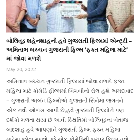
બોલિવૂડ શહેનશાહની હવે ગુજરાતી ફિલ્મમાં એન્ટ્રી –
અમિતાભ બચ્ચન ગુજરાતી ફિલ્મ ‘ફક્ત મહિલા માટે’
માં જોવા મળશે
May 20, 2022
અમિતાભ બચ્ચન ગુજરાતી ફિલ્મમાં જોવા મળશે ફક્ત
મહિલા માટે કોમેડિ ફીલ્મમાં બિગબીનો રોલ હશે અમદાવાદ
– ગુજરાતી અર્બન ફિલ્મોએ ગુજરાતી સિનેમા જગતને
એક નવી ઓળખ આપી છે,હવે ગુજરાતી ફિલ્મોને પણ
દર્શકો મળતા થયા છે આવી સ્થિતિમાં બોલિવૂડના બેતાજ
બાદશાહ હવે આપણાને ગુજરાતી ફિલ્મ ફક્ત મહિલા
માટેમાં જોવા મળશે, જે એક કોમેડિથી ભરપુર ફિલ્મ હશે.