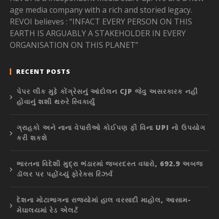
age media company with a rich and storied legacy.
REVOI believes : “INFACT EVERY PERSON ON THIS
EARTH IS ARGUABLY A STAKEHOLDER IN EVERY
ORGANISATION ON THIS PLANET”
RECENT POSTS
પેપર લીક મુદ્દે કોંગ્રેસનું આંદોલન CJP જેવુ અસરકારક નહીં
હોવાનું શશી થરુરે સ્વિકાર્યું
ગ્રાહકો અને નાના વેપારીઓ કોઈપણ ફી વિના UPI નો ઉપયોગ
કરી શકશે
ભારતના વિદેશી મુદ્રા ભંડારમાં જબરદસ્ત વધારો, 692.9 અબજ
ડૉલર પર પહોંચ્યું ફોરેક્સ રિઝર્વ
દેશના મોટાભાગના રાજ્યોમાં હાલ વરસાદી માહોલ, આસામ-
મેઘાલયમાં રેડ એલર્ટ