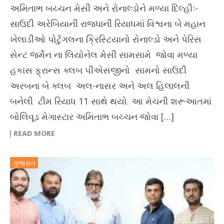
અમિતાભ બચ્ચન મેસી અને રોનાલ્ડોને મળ્યા દિલ્હીઃ-
સાઉદી અરેબિયાની રાજધાની રિયાધમાં વિશ્વના બે મહાન
ખેલાડીઓ પોર્ટુગલના ક્રિસ્ટિયાનો રોનાલ્ડો અને પેરિસ
સેન્ટ જર્મેન ના લિયોનેલ મેસી સામસામે જોવા મળ્યા
હકાસ ફ્રાન્સ ક્લબ પીએસજીનો સામનો સાઉદી
અરબના બે ક્લબ અલ-નાસર અને અલ હિલાલની
બનેલી ટીમ રિયાધ 11 સાથે થયો. આ મેચની શરૂઆતમાં
બોલિવૂડ મેગાસ્ટાર અમિતાભ બચ્ચન જોવા […]
READ MORE
ગુજરાત