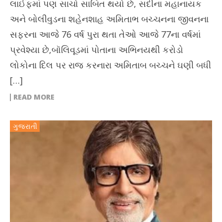
લાઈફમાં પણ સાચો સાબિત થયો છે, સદીના મહાનાયક
અને બોલીવુડના શહેનશાહ અમિતાભ બચ્ચનના જીવનના
સફરના આજે 76 વર્ષ પુરા થતા તેઓ આજે 77ના વર્ષમાં
પ્રવેશ્યા છે,બૉલિવૂડમાં પોતાના અભિનયથી કરોડો
લોકોના દિલ પર રાજ કરનારા અમિતાબ બચ્ચને ઘણી બધી
[…]
READ MORE
ગુજરાતી