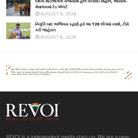
દેશના મોટાભાગના રાજ્યોમાં હાલ વરસાદી માહોલ, આસામ-
મેઘાલયમાં રેડ એલર્ટ
AUGUST 8, 2026
નિવૃત્તિ બાદ અજિંક્ય રહાણે હવે આ T20 લીગમાં રમશે, ટીમે
કરી જાહેરાત
AUGUST 8, 2026
REVOI is a independent media start-up. We are a new-