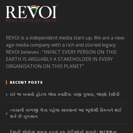
REVOI is a independent media start-up. We are a new-
age media company with a rich and storied legacy.
REVOI believes : “INFACT EVERY PERSON ON THIS
EARTH IS ARGUABLY A STAKEHOLDER IN EVERY
ORGANISATION ON THIS PLANET”
RECENT POSTS
ઘરે જ બનાવો હોટલ જેવા સ્વાદિષ્ટ ચણા પુલાવ, જાણો રેસીપી
ત્વચાની કાળજી લેતા પહેલા સાવધાન! આ ભૂલોથી સ્કિનને થઈ
શકે છે નુકસાન
દેશની જેલોમાં ક્ષમતા કરતાં વધુ કેદીઓનો ભરાવો: NCRBના