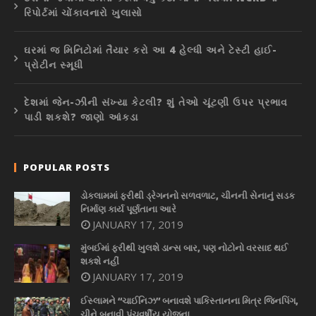
રિપોર્ટમાં ચોંકાવનારો ખુલાસો
ઘરમાં જ મિનિટોમાં તૈયાર કરો આ 4 હેલ્ધી અને ટેસ્ટી હાઈ-
પ્રોટીન સ્મૂધી
દેશમાં જેન-ઝીની સંખ્યા કેટલી? શું તેઓ ચૂંટણી ઉપર પ્રભાવ
પાડી શકશે? જાણો આંકડા
POPULAR POSTS
ડોકલામમાં ફરીથી ડ્રેગનનો સળવળાટ, ચીનની સેનાનું સડક
નિર્માણ કાર્ય પૂર્ણતાના આરે
JANUARY 17, 2019
મુંબઈમાં ફરીથી ખુલશે ડાન્સ બાર, પણ નોટોનો વરસાદ થઈ
શકશે નહીં
JANUARY 17, 2019
ઈસ્લામને “ચાઈનિઝ” બનાવશે પાકિસ્તાનના મિત્ર જિનપિંગ,
ચીને બનાવી પંચવર્ષીય યોજના