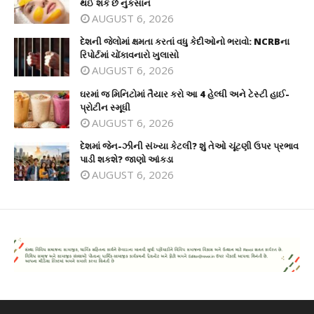
થઈ શકે છે નુકસાન
AUGUST 6, 2026
દેશની જેલોમાં ક્ષમતા કરતાં વધુ કેદીઓનો ભરાવો: NCRBના
રિપોર્ટમાં ચોંકાવનારો ખુલાસો
AUGUST 6, 2026
ઘરમાં જ મિનિટોમાં તૈયાર કરો આ 4 હેલ્ધી અને ટેસ્ટી હાઈ-
પ્રોટીન સ્મૂધી
AUGUST 6, 2026
દેશમાં જેન-ઝીની સંખ્યા કેટલી? શું તેઓ ચૂંટણી ઉપર પ્રભાવ
પાડી શકશે? જાણો આંકડા
AUGUST 6, 2026