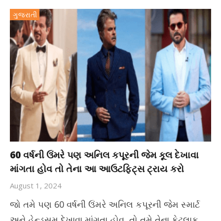
ગુજરાતી
60 વર્ષની ઉંમરે પણ અનિલ કપૂરની જેમ કૂલ દેખાવા
માંગતા હોવ તો તેના આ આઉટફિટ્સ ટ્રાય કરો
August 1, 2024
જો તમે પણ 60 વર્ષની ઉંમરે અનિલ કપૂરની જેમ સ્માર્ટ
અને હેન્ડસમ દેખાવા માંગતા હોવ, તો તમે તેના કેટલાક