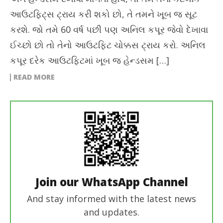
આઉટફિટ્સ ટ્રાય કરી શકો છો, તે તમને ખૂબ જ સૂટ
કરશે. જો તમે 60 વર્ષ પછી પણ અનિલ કપૂર જેવો દેખાવા
ઈચ્છો છો તો તેનો આઉટફિટ ચોક્કસ ટ્રાય કરો. અનિલ
કપૂર દરેક આઉટફિટમાં ખૂબ જ હેન્ડસમ […]
READ MORE
Join our WhatsApp Channel
And stay informed with the latest news
and updates.