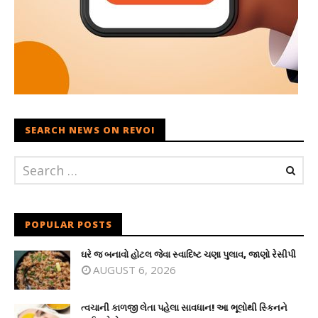
SEARCH NEWS ON REVOI
POPULAR POSTS
ઘરે જ બનાવો હોટલ જેવા સ્વાદિષ્ટ ચણા પુલાવ, જાણો રેસીપી
AUGUST 6, 2026
ત્વચાની કાળજી લેતા પહેલા સાવધાન! આ ભૂલોથી સ્કિનને