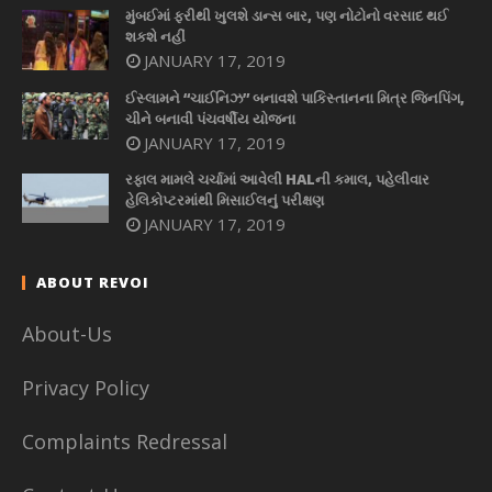
મુંબઈમાં ફરીથી ખુલશે ડાન્સ બાર, પણ નોટોનો વરસાદ થઈ
શકશે નહીં
JANUARY 17, 2019
ઈસ્લામને “ચાઈનિઝ” બનાવશે પાકિસ્તાનના મિત્ર જિનપિંગ,
ચીને બનાવી પંચવર્ષીય યોજના
JANUARY 17, 2019
રફાલ મામલે ચર્ચામાં આવેલી HALની કમાલ, પહેલીવાર
હેલિકોપ્ટરમાંથી મિસાઈલનું પરીક્ષણ
JANUARY 17, 2019
ABOUT REVOI
About-Us
Privacy Policy
Complaints Redressal