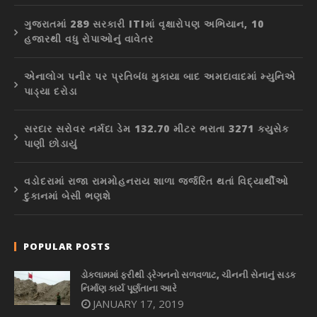
ગુજરાતમાં 289 સરકારી ITIમાં વૃક્ષારોપણ અભિયાન, 10
હજારથી વધુ રોપાઓનું વાવેતર
એનાલોગ પનીર પર પ્રતિબંધ મુકાયા બાદ અમદાવાદમાં મ્યુનિએ
પાડ્યા દરોડા
સરદાર સરોવર નર્મદા ડેમ 132.70 મીટર ભરાતા 3271 ક્યુસેક
પાણી છોડાયું
વડોદરામાં રાજા રામમોહનરાય શાળા જર્જરિત થતાં વિદ્યાર્થીઓ
દુકાનમાં બેસી ભણશે
POPULAR POSTS
ડોકલામમાં ફરીથી ડ્રેગનનો સળવળાટ, ચીનની સેનાનું સડક
નિર્માણ કાર્ય પૂર્ણતાના આરે
JANUARY 17, 2019