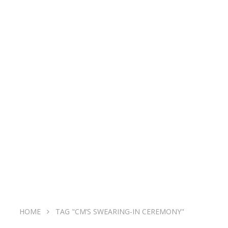
HOME
TAG "CM’S SWEARING-IN CEREMONY"