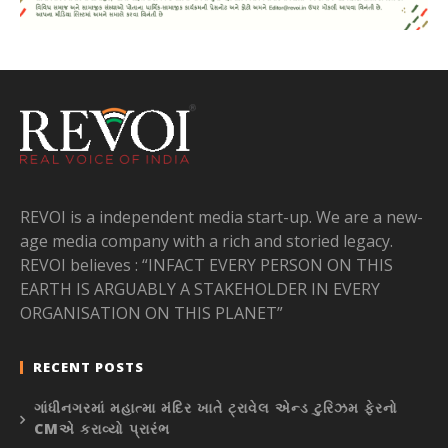
REVOI is a independent media start-up. We are a new-
age media company with a rich and storied legacy.
REVOI believes : “INFACT EVERY PERSON ON THIS
EARTH IS ARGUABLY A STAKEHOLDER IN EVERY
ORGANISATION ON THIS PLANET”
RECENT POSTS
ગાંધીનગરમાં મહાત્મા મંદિર ખાતે ટ્રાવેલ એન્ડ ટુરિઝમ ફેરનો
CMએ કરાવ્યો પ્રારંભ