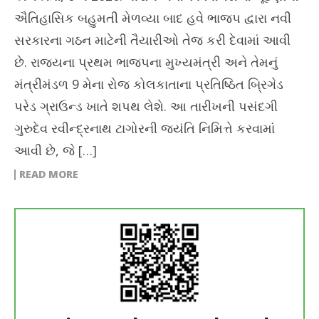
ઐતિહાસિક બહુમતી મેળવ્યા બાદ હવે ભાજપ દ્વારા નવી
સરકારના ગઠન માટેની તૈયારીઓ તેજ કરી દેવામાં આવી
છે. રાજ્યના પ્રથમ ભાજપના મુખ્યમંત્રી અને તેમનું
મંત્રીમંડળ 9 મેના રોજ કોલકાતાના પ્રતિષ્ઠિત બ્રિગેડ
પરેડ ગ્રાઉન્ડ ખાતે શપથ લેશે. આ તારીખની પસંદગી
ગુરુદેવ રવીન્દ્રનાથ ટાગોરની જયંતિ નિમિત્તે કરવામાં
આવી છે, જે […]
READ MORE