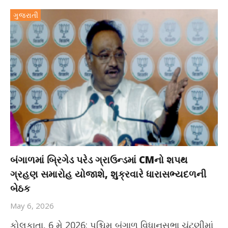
ગુજરાતી
બંગાળમાં બ્રિગેડ પરેડ ગ્રાઉન્ડમાં CMનો શપથ
ગ્રહણ સમારોહ યોજાશે, શુક્રવારે ધારાસભ્યદળની
બેઠક
May 6, 2026
કોલકાતા, 6 મે 2026: પશ્ચિમ બંગાળ વિધાનસભા ચૂંટણીમાં