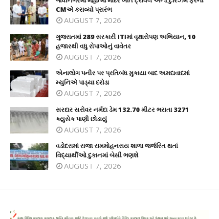
ગાંધીનગરમાં મહાત્મા મંદિર ખાતે ટ્રાવેલ એન્ડ ટુરિઝમ ફેરનો
CMએ કરાવ્યો પ્રારંભ
AUGUST 7, 2026
ગુજરાતમાં 289 સરકારી ITIમાં વૃક્ષારોપણ અભિયાન, 10
હજારથી વધુ રોપાઓનું વાવેતર
AUGUST 7, 2026
એનાલોગ પનીર પર પ્રતિબંધ મુકાયા બાદ અમદાવાદમાં
મ્યુનિએ પાડ્યા દરોડા
AUGUST 7, 2026
સરદાર સરોવર નર્મદા ડેમ 132.70 મીટર ભરાતા 3271
ક્યુસેક પાણી છોડાયું
AUGUST 7, 2026
વડોદરામાં રાજા રામમોહનરાય શાળા જર્જરિત થતાં
વિદ્યાર્થીઓ દુકાનમાં બેસી ભણશે
AUGUST 7, 2026