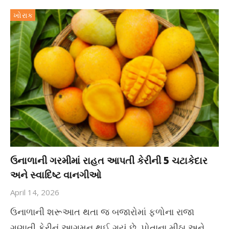
ખોરાક
ઉનાળાની ગરમીમાં રાહત આપતી કેરીની 5 ચટાકેદાર
અને સ્વાદિષ્ટ વાનગીઓ
April 14, 2026
ઉનાળાની શરૂઆત થતા જ બજારોમાં ફળોના રાજા
ગણાતી કેરીનું આગમન થઈ ગયું છે. પોતાના મીઠા અને