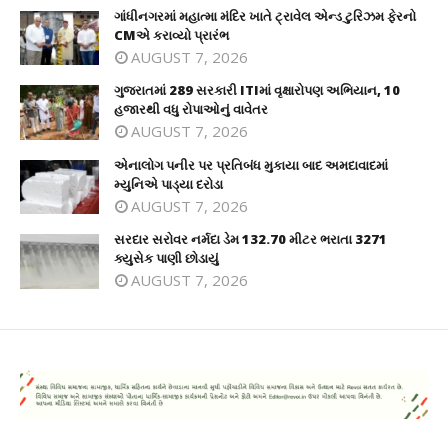
ગાંધીનગરમાં મહાત્મા મંદિર ખાતે ટ્રાવેલ એન્ડ ટુરિઝમ ફેરનો
CMએ કરાવ્યો પ્રારંભ
AUGUST 7, 2026
ગુજરાતમાં 289 સરકારી ITIમાં વૃક્ષારોપણ અભિયાન, 10
હજારથી વધુ રોપાઓનું વાવેતર
AUGUST 7, 2026
એનાલોગ પનીર પર પ્રતિબંધ મુકાયા બાદ અમદાવાદમાં
મ્યુનિએ પાડ્યા દરોડા
AUGUST 7, 2026
સરદાર સરોવર નર્મદા ડેમ 132.70 મીટર ભરાતા 3271
ક્યુસેક પાણી છોડાયું
AUGUST 7, 2026