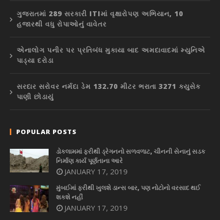
ગુજરાતમાં 289 સરકારી ITIમાં વૃક્ષારોપણ અભિયાન, 10
હજારથી વધુ રોપાઓનું વાવેતર
એનાલોગ પનીર પર પ્રતિબંધ મુકાયા બાદ અમદાવાદમાં મ્યુનિએ
પાડ્યા દરોડા
સરદાર સરોવર નર્મદા ડેમ 132.70 મીટર ભરાતા 3271 ક્યુસેક
પાણી છોડાયું
POPULAR POSTS
ડોકલામમાં ફરીથી ડ્રેગનનો સળવળાટ, ચીનની સેનાનું સડક
નિર્માણ કાર્ય પૂર્ણતાના આરે
JANUARY 17, 2019
મુંબઈમાં ફરીથી ખુલશે ડાન્સ બાર, પણ નોટોનો વરસાદ થઈ
શકશે નહીં
JANUARY 17, 2019