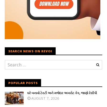
SEARCH NEWS ON REVOI
POPULAR POSTS
ઘરે બનાવો ટેસ્ટી અને મજેદાર અખરોટ કેક, જાણો રેસીપી
AUGUST 7, 2026