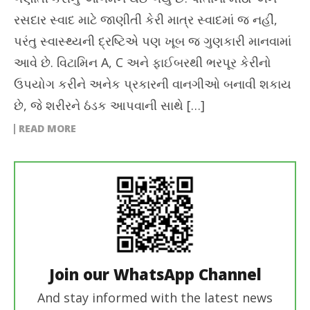
રસદાર સ્વાદ માટે જાણીતી કેરી માત્ર સ્વાદમાં જ નહીં,
પરંતુ સ્વાસ્થ્યની દ્રષ્ટિએ પણ ખૂબ જ ગુણકારી માનવામાં
આવે છે. વિટામિન A, C અને ફાઈબરથી ભરપૂર કેરીનો
ઉપયોગ કરીને અનેક પ્રકારની વાનગીઓ બનાવી શકાય
છે, જે શરીરને ઠંડક આપવાની સાથે […]
READ MORE
Join our WhatsApp Channel
And stay informed with the latest news