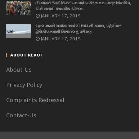
ઈસ્લામને “ચાઈનિઝ” બનાવશે પાકિસ્તાનના મિત્ર જિનપિંગ,
ચીને બનાવી પંચવર્ષીય યોજના
JANUARY 17, 2019
રફાલ મામલે ચર્ચામાં આવેલી HALની કમાલ, પહેલીવાર
હેલિકોપ્ટરમાંથી મિસાઈલનું પરીક્ષણ
JANUARY 17, 2019
ABOUT REVOI
About-Us
Privacy Policy
Complaints Redressal
Contact-Us