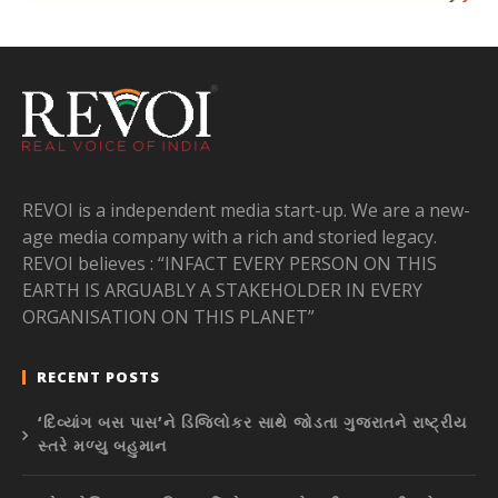
REVOI is a independent media start-up. We are a new-
age media company with a rich and storied legacy.
REVOI believes : “INFACT EVERY PERSON ON THIS
EARTH IS ARGUABLY A STAKEHOLDER IN EVERY
ORGANISATION ON THIS PLANET”
RECENT POSTS
‘દિવ્યાંગ બસ પાસ’ને ડિજિલોકર સાથે જોડતા ગુજરાતને રાષ્ટ્રીય
સ્તરે મળ્યુ બહુમાન