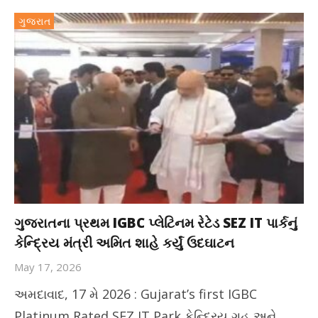
ગુજરાત
ગુજરાતના પ્રથમ IGBC પ્લેટિનમ રેટેડ SEZ IT પાર્કનું
કેન્દ્રિય મંત્રી અમિત શાહે કર્યું ઉદઘાટન
May 17, 2026
અમદાવાદ, 17 મે 2026 : Gujarat’s first IGBC
Platinum Rated SEZ IT Park કેન્દ્રિય ગૃહ અને