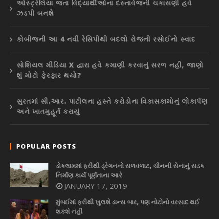
ઓસ્ટ્રેલિયા જતા વિદ્યાર્થીઓના દસ્તાવેજની ચકાસણી હવે
ઝડપી બનશે
કોબીજની આ 4 નવી રેસિપીથી બદલો રોજની રસોઈનો સ્વાદ
સોશિયલ મીડિયા X દ્વારા હવે કમાણી કરવાનું સરળ નહીં, જાણો
શું મોટો ફેરફાર થયો?
સુરતમાં સી.આર. પાટીલના હસ્તે કરોડોના વિકાસકામોનું લોકાર્પણ
અને ખાતમુહૂર્ત કરાયું
POPULAR POSTS
ડોકલામમાં ફરીથી ડ્રેગનનો સળવળાટ, ચીનની સેનાનું સડક
નિર્માણ કાર્ય પૂર્ણતાના આરે
JANUARY 17, 2019
મુંબઈમાં ફરીથી ખુલશે ડાન્સ બાર, પણ નોટોનો વરસાદ થઈ
શકશે નહીં