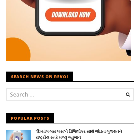
SEARCH NEWS ON REVOI
POPULAR POSTS
‘દિવ્યાંગ બસ પાસ’ને ડિજિલોકર સાથે જોડતા ગુજરાતને
રાષ્ટ્રીય સ્તરે મળ્યુ બહુમાન