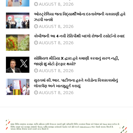
AUGUST 8, 2026
ઓસ્ટ્રેલિયા જતા વિદ્યાર્થીઓના દસ્તાવેજની ચકાસણી હવે
ઝડપી બનશે
AUGUST 8, 2026
કોબીજની આ 4 નવી રેસિપીથી બદલો રોજની રસોઈનો સ્વાદ
AUGUST 8, 2026
સોશિયલ મીડિયા X દ્વારા હવે કમાણી કરવાનું સરળ નહીં,
જાણો શું મોટો ફેરફાર થયો?
AUGUST 8, 2026
સુરતમાં સી.આર. પાટીલના હસ્તે કરોડોના વિકાસકામોનું
લોકાર્પણ અને ખાતમુહૂર્ત કરાયું
AUGUST 8, 2026