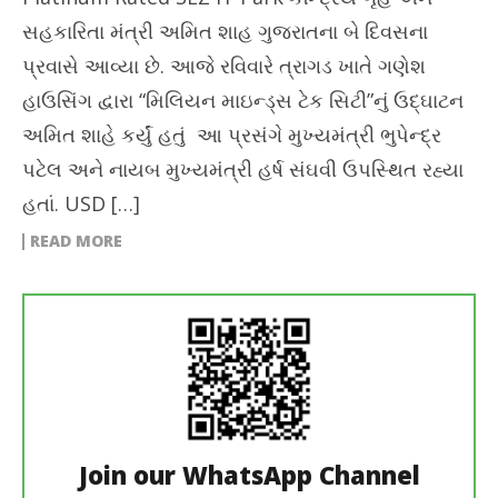
સહકારિતા મંત્રી અમિત શાહ ગુજરાતના બે દિવસના
પ્રવાસે આવ્યા છે. આજે રવિવારે ત્રાગડ ખાતે ગણેશ
હાઉસિંગ દ્વારા “મિલિયન માઇન્ડ્સ ટેક સિટી”નું ઉદ્ઘાટન
અમિત શાહે કર્યું હતું આ પ્રસંગે મુખ્યમંત્રી ભુપેન્દ્ર
પટેલ અને નાયબ મુખ્યમંત્રી હર્ષ સંઘવી ઉપસ્થિત રહ્યા
હતાં. USD […]
READ MORE
Join our WhatsApp Channel