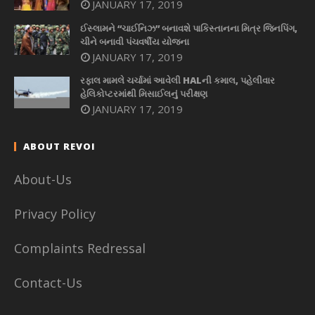
JANUARY 17, 2019
ઈસ્લામને “ચાઈનિઝ” બનાવશે પાકિસ્તાનના મિત્ર જિનપિંગ,
ચીને બનાવી પંચવર્ષીય યોજના
JANUARY 17, 2019
રફાલ મામલે ચર્ચામાં આવેલી HALની કમાલ, પહેલીવાર
હેલિકોપ્ટરમાંથી મિસાઈલનું પરીક્ષણ
JANUARY 17, 2019
ABOUT REVOI
About-Us
Privacy Policy
Complaints Redressal
Contact-Us