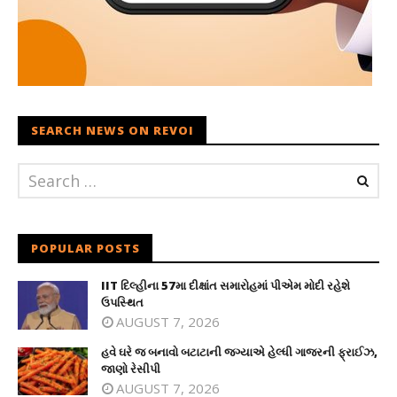
SEARCH NEWS ON REVOI
POPULAR POSTS
IIT દિલ્હીના 57મા દીક્ષાંત સમારોહમાં પીએમ મોદી રહેશે
ઉપસ્થિત
AUGUST 7, 2026
હવે ઘરે જ બનાવો બટાટાની જગ્યાએ હેલ્ધી ગાજરની ફ્રાઈઝ,
જાણો રેસીપી
AUGUST 7, 2026