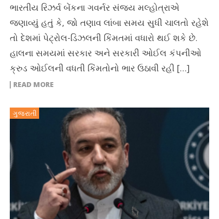
ભારતીય રિઝર્વ બેંકના ગવર્નર સંજય મલ્હોત્રાએ
જણાવ્યું હતું કે, જો તણાવ લાંબા સમય સુધી ચાલતો રહેશે
તો દેશમાં પેટ્રોલ-ડિઝલની કિંમતમાં વધારો થઈ શકે છે.
હાલના સમયમાં સરકાર અને સરકારી ઓઈલ કંપનીઓ
ક્રુડ ઓઈલની વધતી કિંમતોનો ભાર ઉઠાવી રહી […]
READ MORE
ગુજરાતી