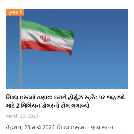
ગુજરાતી
મિડલ ઇસ્ટમાં તણાવ: ઇરાને હોર્મુઝ સ્ટ્રેટ પર જહાજો
માટે 2 મિલિયન ડોલરનો ટોલ લગાવ્યો
March 23, 2026
તેહરાન, 23 માર્ચ 2026: મિડલ ઇસ્ટમાં તણાવ સતત