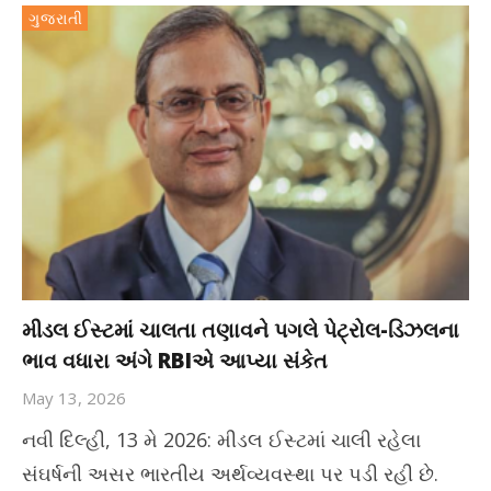
ગુજરાતી
મીડલ ઈસ્ટમાં ચાલતા તણાવને પગલે પેટ્રોલ-ડિઝલના
ભાવ વધારા અંગે RBIએ આપ્યા સંકેત
May 13, 2026
નવી દિલ્હી, 13 મે 2026: મીડલ ઈસ્ટમાં ચાલી રહેલા
સંઘર્ષની અસર ભારતીય અર્થવ્યવસ્થા પર પડી રહી છે.