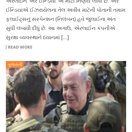
એરલાઇન ‘એર ઈન્ડિયા’ એ મોટો નિર્ણય લીધો છે. એર
ઈન્ડિયાએ ઈઝરાયેલના તેલ અવીવ માટેની પોતાની તમામ
ફ્લાઈટ્સનું સસ્પેન્શન (નિલંબન) હવે જુલાઈના અંત
સુધી લંબાવી દીધું છે. આ અગાઉ, એરલાઈન કંપનીએ
સુરક્ષા વ્યવસ્થાને ધ્યાનમાં […]
READ MORE
ગુજરાતી