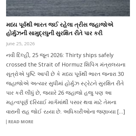
મધ્ય પૂર્વથી ભારત જઈ રહેલા ત્રીસ જહાજોએ
હોર્મુઝની સામુદ્રધુની સુરક્ષિત રીતે પાર કરી
June 25, 2026
નવી દિલ્હી, 25 જૂન 2026: Thirty ships safely
crossed the Strait of Hormuz શિપિંગ મંત્રાલયના
સૂત્રોએ પુષ્ટિ આપી છે કે મધ્ય પૂર્વથી ભારત જનારા 30
જહાજોએ અત્યાર સુધીમાં હોર્મુઝ સ્ટ્રેટને સુરક્ષિત રીતે
પાર કરી લીધું છે, જ્યારે 26 જહાજો હજુ પણ આ
મહત્વપૂર્ણ દરિયાઈ માર્ગમાંથી પસાર થવા માટે તેમના
વારાની રાહ જોઈ રહ્યા છે. અધિકારીઓના જણાવ્યા […]
READ MORE