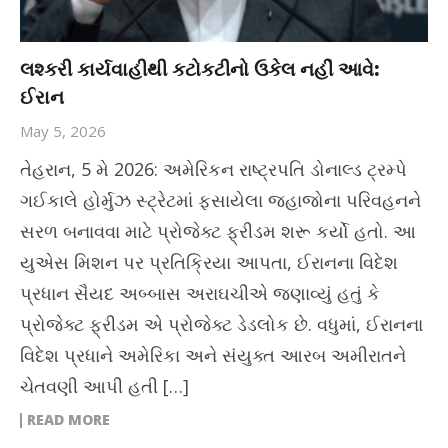
લશ્કરી કાર્યવાહીથી કટોકટીનો ઉકેલ નહીં આવે:
ઈરાન
May 5, 2026
તેહરાન, 5 મે 2026: અમેરિકન રાષ્ટ્રપતિ ડોનાલ્ડ ટ્રમ્પે
ગઈકાલે હોર્મુઝ સ્ટ્રેટમાં ફસાયેલા જહાજોના પરિવહનને
સરળ બનાવવા માટે પ્રોજેક્ટ ફ્રીડમ શરૂ કર્યો હતો. આ
યુએસ મિશન પર પ્રતિક્રિયા આપતા, ઈરાનના વિદેશ
પ્રધાન સૈયદ અબ્બાસ અરાઘચીએ જણાવ્યું હતું કે
પ્રોજેક્ટ ફ્રીડમ એ પ્રોજેક્ટ ડેડલોક છે. વધુમાં, ઈરાનના
વિદેશ પ્રધાને અમેરિકા અને સંયુક્ત આરબ અમીરાતને
ચેતવણી આપી હતી […]
READ MORE