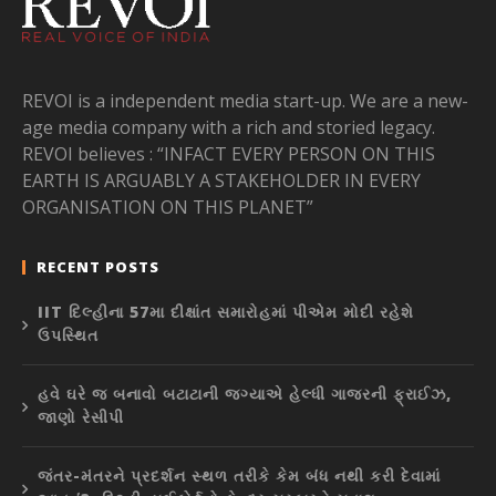
REVOI is a independent media start-up. We are a new-
age media company with a rich and storied legacy.
REVOI believes : “INFACT EVERY PERSON ON THIS
EARTH IS ARGUABLY A STAKEHOLDER IN EVERY
ORGANISATION ON THIS PLANET”
RECENT POSTS
IIT દિલ્હીના 57મા દીક્ષાંત સમારોહમાં પીએમ મોદી રહેશે
ઉપસ્થિત
હવે ઘરે જ બનાવો બટાટાની જગ્યાએ હેલ્ધી ગાજરની ફ્રાઈઝ,
જાણો રેસીપી
જંતર-મંતરને પ્રદર્શન સ્થળ તરીકે કેમ બંધ નથી કરી દેવામાં