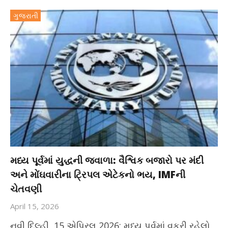
ગુજરાતી
મધ્ય પૂર્વમાં યુદ્ધની જ્વાળા: વૈશ્વિક બજારો પર મંદી
અને મોંઘવારીના ટ્રિપલ એટેકનો ભય, IMFની
ચેતવણી
April 15, 2026
નવી દિલ્હી, 15 એપ્રિલ 2026: મધ્ય પૂર્વમાં વકરી રહેલો