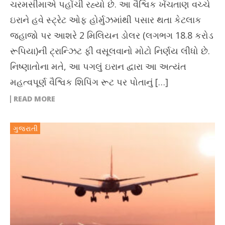
ચરમસીમાએ પહોંચી રહ્યો છે. આ વૈશ્વિક ખેંચતાણ વચ્ચે
ઇરાને હવે સ્ટ્રેટ ઓફ હોર્મુઝમાંથી પસાર થતા કેટલાક
જહાજો પર આશરે 2 મિલિયન ડોલર (લગભગ 18.8 કરોડ
રૂપિયા)ની ટ્રાન્ઝિટ ફી વસૂલવાનો મોટો નિર્ણય લીધો છે.
નિષ્ણાતોના મતે, આ પગલું ઇરાન દ્વારા આ અત્યંત
મહત્વપૂર્ણ વૈશ્વિક શિપિંગ રૂટ પર પોતાનું […]
READ MORE
ગુજરાતી