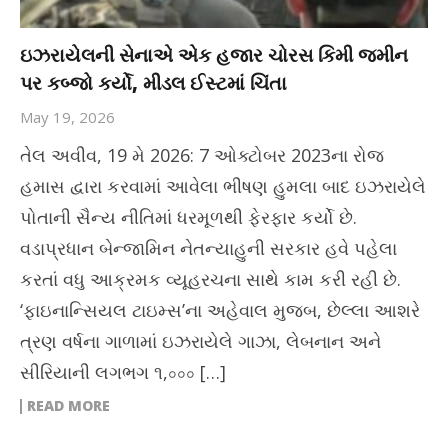
ઇઝરાયેલની સેનાએ એક હજાર ચોરસ કિમી જમીન
પર કબ્જો કર્યો, મીડલ ઈસ્ટમાં ચિંતા
May 19, 2026
તેલ અવીવ, 19 મે 2026: 7 ઓક્ટોબર 2023ના રોજ
હમાસ દ્વારા કરવામાં આવેલા ભીષણ હુમલા બાદ ઇઝરાયેલે
પોતાની સૈન્ય નીતિમાં ધરમૂળથી ફેરફાર કર્યો છે.
વડાપ્રધાન બેન્જામિન નેતન્યાહુની સરકાર હવે પહેલા
કરતાં વધુ આક્રમક વ્યૂહરચના સાથે કામ કરી રહી છે.
‘ફાઇનાન્સિયલ ટાઇમ્સ’ના અહેવાલ મુજબ, છેલ્લા આશરે
ત્રણ વર્ષના ગાળામાં ઇઝરાયેલે ગાઝા, લેબનાન અને
સીરિયાની લગભગ ૧,০০০ […]
READ MORE