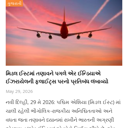
ગુજરાતી
મિડલ ઈસ્ટમાં તણાવને પગલે એર ઈન્ડિયાએ
ઈઝરાયેલની ફ્લાઈટ્સ પરનો પ્રતિબંધ લંબાવ્યો
May 29, 2026
નવી દિલ્હી, 29 મે 2026: પશ્ચિમ એશિયા (મિડલ ઈસ્ટ) માં
ચાલી રહેલી ભૌગોલિક-રાજકીય અનિશ્ચિતતાઓ અને
વધતા જતા તણાવને ધ્યાનમાં રાખીને ભારતની અગ્રણી