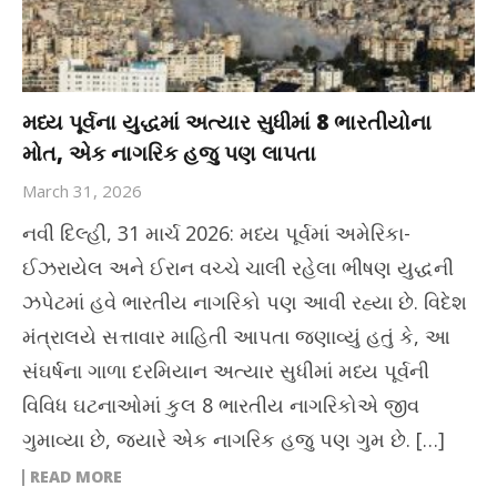
મધ્ય પૂર્વના યુદ્ધમાં અત્યાર સુધીમાં 8 ભારતીયોના
મોત, એક નાગરિક હજુ પણ લાપતા
March 31, 2026
નવી દિલ્હી, 31 માર્ચ 2026: મધ્ય પૂર્વમાં અમેરિકા-
ઈઝરાયેલ અને ઈરાન વચ્ચે ચાલી રહેલા ભીષણ યુદ્ધની
ઝપેટમાં હવે ભારતીય નાગરિકો પણ આવી રહ્યા છે. વિદેશ
મંત્રાલયે સત્તાવાર માહિતી આપતા જણાવ્યું હતું કે, આ
સંઘર્ષના ગાળા દરમિયાન અત્યાર સુધીમાં મધ્ય પૂર્વની
વિવિધ ઘટનાઓમાં કુલ 8 ભારતીય નાગરિકોએ જીવ
ગુમાવ્યા છે, જ્યારે એક નાગરિક હજુ પણ ગુમ છે. […]
READ MORE