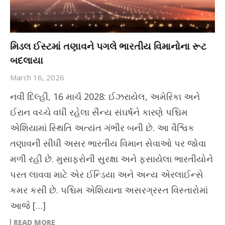
મિડલ ઈસ્ટમાં તણાવને પગલે ભારતીય વિમાનોના રૂટ
બદલાયા
March 16, 2026
નવી દિલ્હી, 16 માર્ચ 2028: ઈઝરાયેલ, અમેરિકા અને
ઈરાન વચ્ચે વધી રહેલા સૈન્ય સંઘર્ષને કારણે પશ્ચિમ
એશિયામાં સ્થિતિ અત્યંત ગંભીર બની છે. આ વૈશ્વિક
તણાવની સીધી અસર ભારતીય વિમાન સેવાઓ પર જોવા
મળી રહી છે. મુસાફરોની સુરક્ષા અને ફસાયેલા ભારતીયોને
પરત લાવવા માટે એર ઈન્ડિયા અને અન્ય એરલાઈન્સે
કમર કસી છે. પશ્ચિમ એશિયાના અસરગ્રસ્ત વિસ્તારોમાં
આજે […]
READ MORE