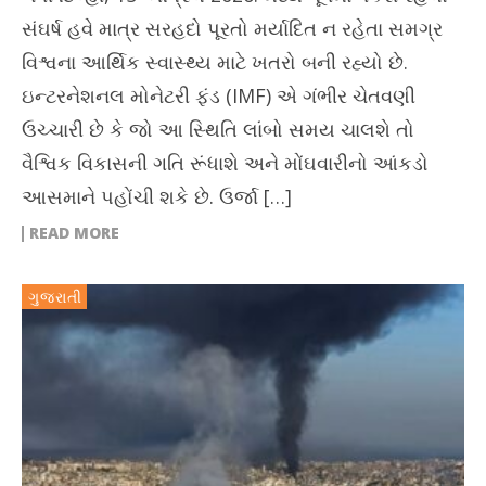
સંઘર્ષ હવે માત્ર સરહદો પૂરતો મર્યાદિત ન રહેતા સમગ્ર
વિશ્વના આર્થિક સ્વાસ્થ્ય માટે ખતરો બની રહ્યો છે.
ઇન્ટરનેશનલ મોનેટરી ફંડ (IMF) એ ગંભીર ચેતવણી
ઉચ્ચારી છે કે જો આ સ્થિતિ લાંબો સમય ચાલશે તો
વૈશ્વિક વિકાસની ગતિ રૂંધાશે અને મોંઘવારીનો આંકડો
આસમાને પહોંચી શકે છે. ઉર્જા […]
READ MORE
ગુજરાતી