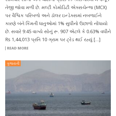
તેજી જોવા મળી છે. મલ્ટી કોમોડિટી એક્સચેન્જ (MCX)
પર વૈશ્વિક પરિબળો અને ડૉલર ઇન્ડેક્સમાં નબળાઈને
કારણે બંને કિંમતી ધાતુઓમાં 1% સુધીનો ઉછાળો નોંધાયો
છે. સવારે 9:45 વાગ્યે સોનું રૂ. 907 એટલે કે 0.63% વધીને
Rs 1,44,013 પ્રતિ 10 ગ્રામ પર ટ્રેડ થઈ રહ્યું […]
READ MORE
ગુજરાતી