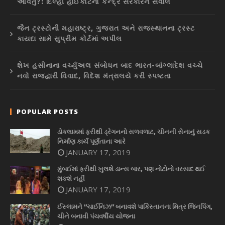
આવતું?: દિલ્હી હાઈકોર્ટનો કેન્દ્ર સરકારને સવાલ
જૈન ટ્રસ્ટોની મહારાષ્ટ્ર, ગુજરાત અને રાજસ્થાનના ટ્રસ્ટ
કાયદા સામે સુપ્રીમ કોર્ટમાં અપીલ
શેખ હસીનાના વર્ચ્યુઅલ સંબોધન બાદ ભારત-બાંગ્લાદેશ વચ્ચે
નવો રાજદ્વારી વિવાદ, વિદેશ મંત્રાલયે કરી સ્પષ્ટતા
POPULAR POSTS
ડોકલામમાં ફરીથી ડ્રેગનનો સળવળાટ, ચીનની સેનાનું સડક
નિર્માણ કાર્ય પૂર્ણતાના આરે
JANUARY 17, 2019
મુંબઈમાં ફરીથી ખુલશે ડાન્સ બાર, પણ નોટોનો વરસાદ થઈ
શકશે નહીં
JANUARY 17, 2019
ઈસ્લામને “ચાઈનિઝ” બનાવશે પાકિસ્તાનના મિત્ર જિનપિંગ,
ચીને બનાવી પંચવર્ષીય યોજના