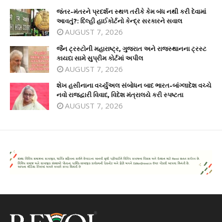
જંતર-મંતરને પ્રદર્શન સ્થળ તરીકે કેમ બંધ નથી કરી દેવામાં
આવતું?: દિલ્હી હાઈકોર્ટનો કેન્દ્ર સરકારને સવાલ
AUGUST 7, 2026
જૈન ટ્રસ્ટોની મહારાષ્ટ્ર, ગુજરાત અને રાજસ્થાનના ટ્રસ્ટ
કાયદા સામે સુપ્રીમ કોર્ટમાં અપીલ
AUGUST 7, 2026
શેખ હસીનાના વર્ચ્યુઅલ સંબોધન બાદ ભારત-બાંગ્લાદેશ વચ્ચે
નવો રાજદ્વારી વિવાદ, વિદેશ મંત્રાલયે કરી સ્પષ્ટતા
AUGUST 7, 2026