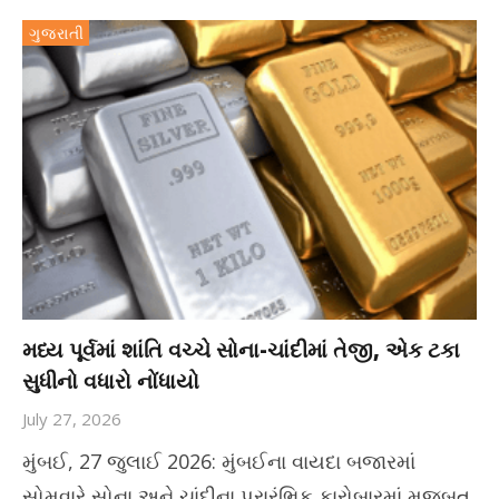
ગુજરાતી
મધ્ય પૂર્વમાં શાંતિ વચ્ચે સોના-ચાંદીમાં તેજી, એક ટકા
સુધીનો વધારો નોંધાયો
July 27, 2026
મુંબઈ, 27 જુલાઈ 2026: મુંબઈના વાયદા બજારમાં
સોમવારે સોના અને ચાંદીના પ્રારંભિક કારોબારમાં મજબૂત