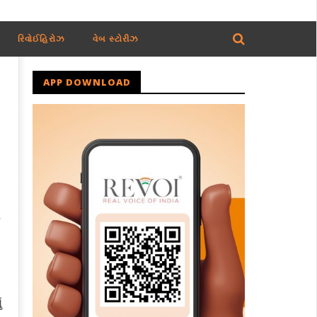
રિવોઈહિરોઝ
વેબ સ્ટોરીઝ
APP DOWNLOAD
ભ
ં