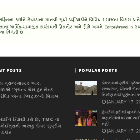
NT POSTS
POPULAR POSTS
ય ગ્રાન્ડમાસ્ટર આર.
ડોકલામમાં ફરીથી ડ્રેગ
સળવળાટ, ચીનની સેનાન
ાનંદાએ ‘ગ્રાન્ડ ચેસ ટૂર સેન્ટ
નિર્માણ કાર્ય પૂર્ણતાના 
રેપિડ એન્ડ બ્લિટ્ઝ’નો ખિતાબ
JANUARY 17, 2
ો
મુંબઈમાં ફરીથી ખુલશે ડ
પણ નોટોનો વરસાદ થઈ
 થઈને ઈંડાથી ડરો છે, TMC ના
નહીં
 મોઈત્રાની અરજી ઉપર સુપ્રીમ
JANUARY 17, 2
ી ટકોર