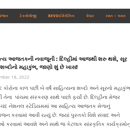
રંજન
ટેકનોલોજી
REVOઈમેગેઝિન
વેપાર
રમત – ગમત
ત્ય આજતકની નવાજૂની : દિલ્હીમાં આજથી શરુ થશે, સૂર
શબ્દોનો મહાકુંભ, જાણો શું છે ખાસ!
mber 18, 2022
ી: કોરોના કાળ પછી બે વર્ષે સાહિત્યના શબ્દો અને સૂરનો મહાકું
 તેના પાંચમા સંસ્કરણ સાથે પાછો ફર્યો છે. દિલ્હીના મેજર
નચંદ નેશનલ સ્ટેડિયમમાં આ સાહિત્ય આજતક મેળાનું
ન કરવામાં આવી રહ્યું છે. જ્યાં પુસ્તકો વિશે સંવાદ અને
ાઓ કરવામાં આવશે અને સાથે જ કેટલાક સાંસ્કૃતિક કાર્યક્રમોનુ