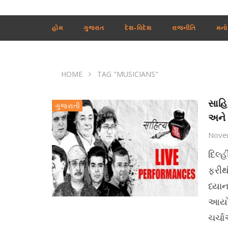
હોમ
ગુજરાત
દેશ-વિદેશ
રાજનીતિ
મનો
HOME
TAG "MUSICIANS"
સાહિ
ગુજરાતી
અને 
Nove
દિલ્હ
ફરીથી
ધ્યા
આયોજ
ચર્ચ