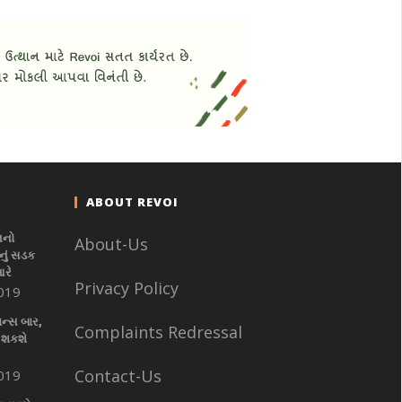
ABOUT REVOI
નનો
About-Us
ું સડક
આરે
Privacy Policy
019
ાન્સ બાર,
Complaints Redressal
 શકશે
Contact-Us
019