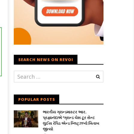
SEARCH NEWS ON REVOI
POPULAR POSTS
ભારતીય ગ્રાન્ડમાસ્ટર આર.
પ્રજ્ઞાનંદાએ ‘ગ્રાન્ડ ચેસ ટૂર સેન્ટ
લુઈસ રેપિડ એન્ડ બ્લિટ્ઝ’નો ખિતાબ
જીત્યો