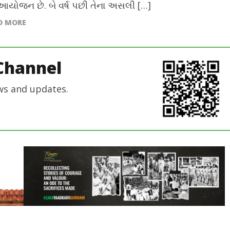
યોજન છે. બે વર્ષ પછી તેના અસલી […]
D MORE
Channel
ws and updates.