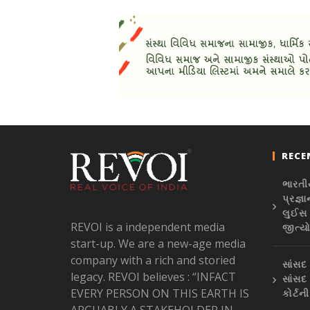
RECE
ભારતી
પ્રજ્ઞ
લુઈસ 
REVOI is a independent media
જીત્ય
start-up. We are a new-age media
company with a rich and storied
સાંસદ
legacy. REVOI believes : “INFACT
સાંસદ
EVERY PERSON ON THIS EARTH IS
કોર્ટન