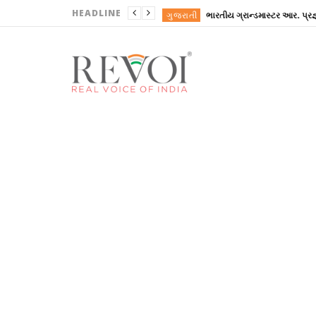
HEADLINE
ગુજરાતી
ગુજરાતી
AGENCY NEWS
ઉત્તરાખંડના યુવકે ફ્
ગુજરાતી
ગુજરાતી
ગુજરાતી