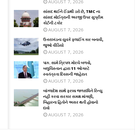
AUGUST 7, 2026
સાંસદ થઈને ઈંડાથી ડરો છે, TMC ના
સાંસદ મોઈત્રાની અરજી ઉપર સુપ્રીમ
કોર્ટની ટકોર
AUGUST 7, 2026
ઉત્તરાખંડના યુવકે ફ્લાઈંગ કાર બનાવી,
જુઓ વીડિયો
AUGUST 7, 2026
પાક. સામે ત્રિપલ મોરચે બળવો,
બલુચિસ્તાન દ્વારા 11 ઓગસ્ટે
સ્વતંત્રતા દિવસની જાહેરાત
AUGUST 7, 2026
બાંગ્લાદેશ સાથે ફરક્કા જળસંધિને રિન્યુ
નહીં કરવા સરકાર સમક્ષ માંગણી,
બિહારના હિતોને અસર થતી હોવાનો
દાવો
AUGUST 7, 2026