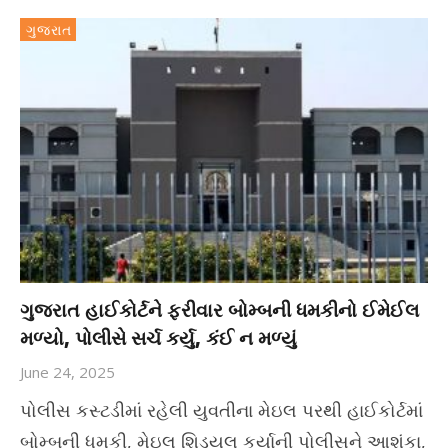
ગુજરાત
ગુજરાત હાઈકોર્ટને ફરીવાર બોમ્બની ધમકીનો ઈમેઈલ
મળ્યો, પોલીસે સર્ચ કર્યુ, કંઈ ન મળ્યું
June 24, 2025
પોલીસ કસ્ટડીમાં રહેલી યુવતીના મેઇલ પરથી હાઈકોર્ટમાં
બોમ્બની ધમકી, મેઇલ શિડ્યુલ કર્યાની પોલીસને આશંકા,