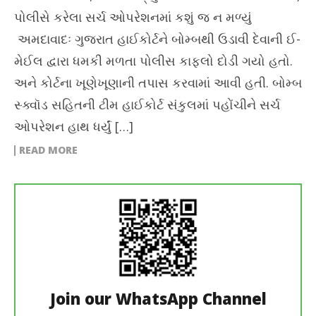
પોલીસે કરેલા સર્ચ ઓપરેશનમાં કશું જ ન મળ્યું
અમદાવાદઃ ગુજરાત હાઈકોર્ટને બોમ્બથી ઉડાવી દેવાની ઈ-
મેઈલ દ્વારા ધમકી મળતા પોલીસ કાફલો દોડી ગયો હતો.
અને કોર્ટના ખૂણેખૂણાની તપાસ કરવામાં આવી હતી. બોમ્બ
સ્ક્વૉડ સહિતની ટીમ હાઈકોર્ટ સંકુલમાં પહોંચીને સર્ચ
ઓપરેશન હાથ ધર્યું […]
READ MORE
Join our WhatsApp Channel