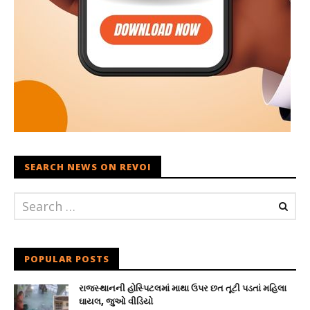
SEARCH NEWS ON REVOI
POPULAR POSTS
રાજસ્થાનની હોસ્પિટલમાં માથા ઉપર છત તૂટી પડતાં મહિલા
ઘાયલ, જુઓ વીડિયો