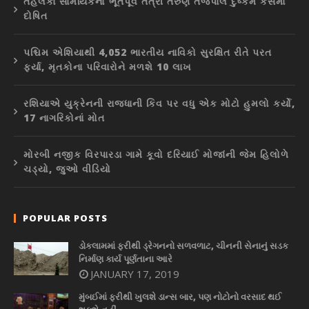
તહેલકા સામયિકનો ભૂતપૂર્વ તંત્રી તરુણ તેજપાલ દુષ્કર્મ કેસમાં
દોષિત
પશ્ચિમ એશિયાથી 4,052 ભારતીય નાવિકો સુરક્ષિત રીતે પરત
ફર્યા, મૃતકોના પરિવારોને મળશે 10 લાખ
રશિયાએ યુક્રેનની રાજધાની કિવ પર વધુ એક મોટો હુમલો કર્યો,
17 નાગરિકોનાં મોત
મોરબી નજીક વિરપારડા ગામે કૂવો દરિયાઈ મોજાંની જેમ હિલોળે
ચડ્યો, જુઓ વીડિયો
POPULAR POSTS
ડોકલામમાં ફરીથી ડ્રેગનનો સળવળાટ, ચીનની સેનાનું સડક
નિર્માણ કાર્ય પૂર્ણતાના આરે
JANUARY 17, 2019
મુંબઈમાં ફરીથી ખુલશે ડાન્સ બાર, પણ નોટોનો વરસાદ થઈ