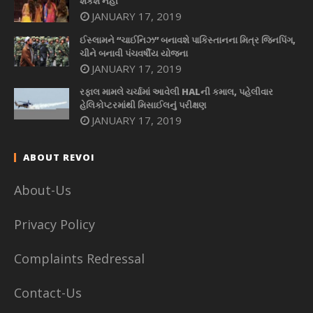
શકશે નહીં
JANUARY 17, 2019
ઈસ્લામને “ચાઈનિઝ” બનાવશે પાકિસ્તાનના મિત્ર જિનપિંગ,
ચીને બનાવી પંચવર્ષીય યોજના
JANUARY 17, 2019
રફાલ મામલે ચર્ચામાં આવેલી HALની કમાલ, પહેલીવાર
હેલિકોપ્ટરમાંથી મિસાઈલનું પરીક્ષણ
JANUARY 17, 2019
ABOUT REVOI
About-Us
Privacy Policy
Complaints Redressal
Contact-Us