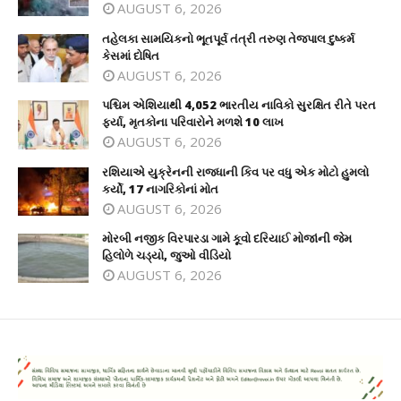
AUGUST 6, 2026
તહેલકા સામયિકનો ભૂતપૂર્વ તંત્રી તરુણ તેજપાલ દુષ્કર્મ
કેસમાં દોષિત
AUGUST 6, 2026
પશ્ચિમ એશિયાથી 4,052 ભારતીય નાવિકો સુરક્ષિત રીતે પરત
ફર્યા, મૃતકોના પરિવારોને મળશે 10 લાખ
AUGUST 6, 2026
રશિયાએ યુક્રેનની રાજધાની કિવ પર વધુ એક મોટો હુમલો
કર્યો, 17 નાગરિકોનાં મોત
AUGUST 6, 2026
મોરબી નજીક વિરપારડા ગામે કૂવો દરિયાઈ મોજાંની જેમ
હિલોળે ચડ્યો, જુઓ વીડિયો
AUGUST 6, 2026