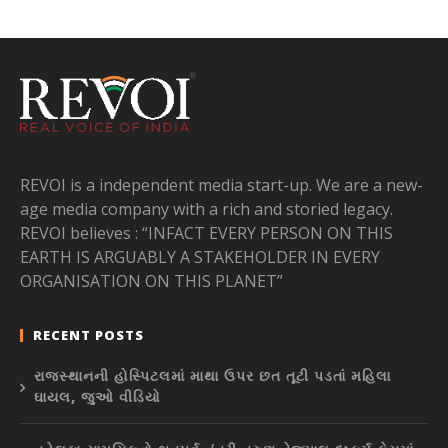
REVOI is a independent media start-up. We are a new-
age media company with a rich and storied legacy.
REVOI believes : “INFACT EVERY PERSON ON THIS
EARTH IS ARGUABLY A STAKEHOLDER IN EVERY
ORGANISATION ON THIS PLANET”
RECENT POSTS
રાજસ્થાનની હોસ્પિટલમાં માથા ઉપર છત તૂટી પડતાં મહિલા
ઘાયલ, જુઓ વીડિયો