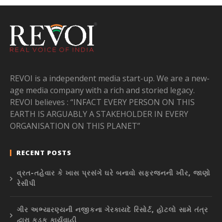
REVOI is a independent media start-up. We are a new-
age media company with a rich and storied legacy.
REVOI believes : “INFACT EVERY PERSON ON THIS
EARTH IS ARGUABLY A STAKEHOLDER IN EVERY
ORGANISATION ON THIS PLANET”
RECENT POSTS
વ્રત-તહેવાર કે ખાસ પ્રસંગે ઘરે બનાવો સફરજનની ખીર, જાણો
રેસીપી
ગીર અભ્યારણ્યની નજીકના ગેરકાયદે રિસોર્ટ, હોટલો સામે તંત્ર
દ્વારા કડક કાર્યવાહી