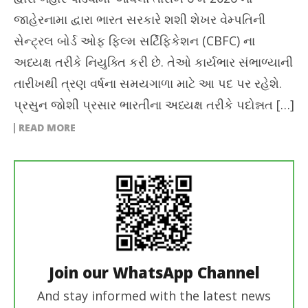
જાહેરનામા દ્વારા ભારત સરકારે શશી શેખર વેમ્પતિની
સેન્ટ્રલ બોર્ડ ઓફ ફિલ્મ સર્ટિફિકેશન (CBFC) ના
અધ્યક્ષ તરીકે નિયુક્તિ કરી છે. તેઓ કાર્યભાર સંભાળ્યાની
તારીખથી ત્રણ વર્ષના સમયગાળા માટે આ પદ પર રહેશે.
પ્રસુન જોશી પ્રસાર ભારતીના અધ્યક્ષ તરીકે પદોન્નત […]
READ MORE
Join our WhatsApp Channel
And stay informed with the latest news