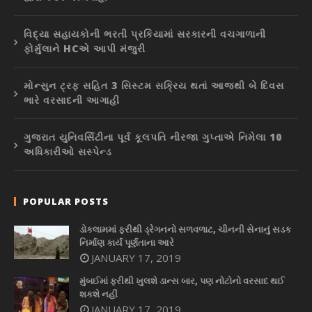
વિદ્યા સહાયકોની ભરતી પ્રકિયામાં સરકારની વચગાળાની
ફોર્મુલાને HCએ આપી મંજુરી
મોન્સુન ટ્રફ સહિત 3 સિસ્ટમ સક્રિય થતાં આજથી બે દિવસ
ભારે વરસાદની આગાહી
ગુજરાત યુનિવર્સિટીના પૂર્વ કૂલપતિ નીરજા ગુપ્તાએ નિમેલા 10
અધિકારીઓ સસ્પેન્ડ
POPULAR POSTS
ડોકલામમાં ફરીથી ડ્રેગનનો સળવળાટ, ચીનની સેનાનું સડક
નિર્માણ કાર્ય પૂર્ણતાના આરે
JANUARY 17, 2019
મુંબઈમાં ફરીથી ખુલશે ડાન્સ બાર, પણ નોટોનો વરસાદ થઈ
શકશે નહીં
JANUARY 17, 2019