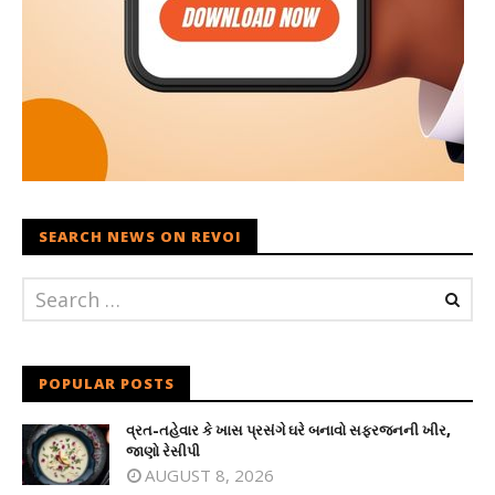
SEARCH NEWS ON REVOI
POPULAR POSTS
વ્રત-તહેવાર કે ખાસ પ્રસંગે ઘરે બનાવો સફરજનની ખીર,
જાણો રેસીપી
AUGUST 8, 2026