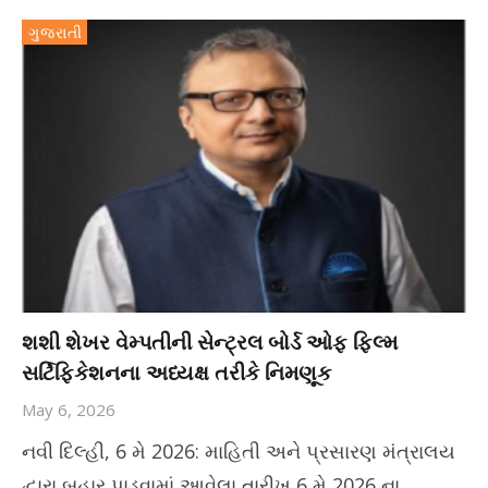
ગુજરાતી
શશી શેખર વેમ્પતીની સેન્ટ્રલ બોર્ડ ઓફ ફિલ્મ
સર્ટિફિકેશનના અધ્યક્ષ તરીકે નિમણૂક
May 6, 2026
નવી દિલ્હી, 6 મે 2026: માહિતી અને પ્રસારણ મંત્રાલય
દ્વારા બહાર પાડવામાં આવેલા તારીખ 6 મે 2026 ના