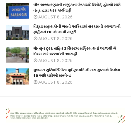
ગીર અભ્યારણ્યની નજીકના ગેરકાયદે રિસોર્ટ, હોટલો સામે
તંત્ર દ્વારા કડક કાર્યવાહી
AUGUST 8, 2026
વિદ્યા સહાયકોની ભરતી પ્રકિયામાં સરકારની વચગાળાની
ફોર્મુલાને HCએ આપી મંજુરી
AUGUST 8, 2026
મોન્સુન ટ્રફ સહિત 3 સિસ્ટમ સક્રિય થતાં આજથી બે
દિવસ ભારે વરસાદની આગાહી
AUGUST 8, 2026
ગુજરાત યુનિવર્સિટીના પૂર્વ કૂલપતિ નીરજા ગુપ્તાએ નિમેલા
10 અધિકારીઓ સસ્પેન્ડ
AUGUST 8, 2026