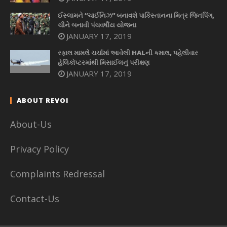
ઈસ્લામને “ચાઈનિઝ” બનાવશે પાકિસ્તાનના મિત્ર જિનપિંગ,
ચીને બનાવી પંચવર્ષીય યોજના
JANUARY 17, 2019
રફાલ મામલે ચર્ચામાં આવેલી HALની કમાલ, પહેલીવાર
હેલિકોપ્ટરમાંથી મિસાઈલનું પરીક્ષણ
JANUARY 17, 2019
ABOUT REVOI
About-Us
Privacy Policy
Complaints Redressal
Contact-Us