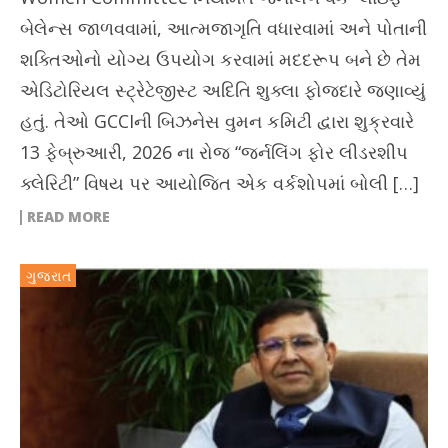
બેલેન્સ જાળવવામાં, આત્મજાગૃતિ વધારવામાં અને પોતાની
શક્તિઓનો યોગ્ય ઉપયોગ કરવામાં મદદરૂપ બને છે તેમ
એડિટોરિયલ સ્ટ્રેટેજીસ્ટ અદિતિ શુક્લા ફોજદારે જણાવ્યું
હતું. તેઓ GCCIની બિઝનેસ વુમન કમિટી દ્વારા શુક્રવારે
13 ફેબ્રુઆરી, 2026 ના રોજ “જર્નલિંગ ફોર લીડરશીપ
ક્લેરિટી” વિષય પર આયોજિત એક વર્કશોપમાં બોલી […]
READ MORE
ગુજરાત