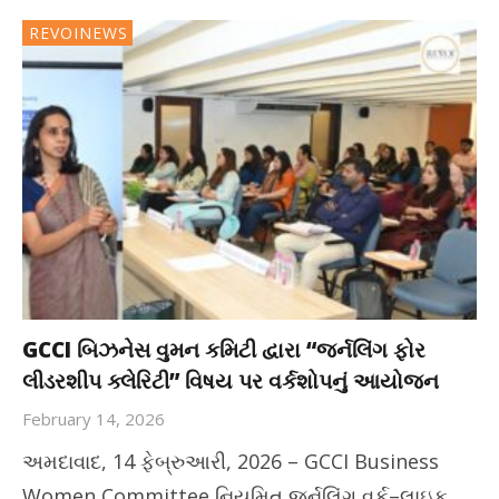
REVOINEWS
GCCI બિઝનેસ વુમન કમિટી દ્વારા “જર્નલિંગ ફોર
લીડરશીપ ક્લેરિટી” વિષય પર વર્કશોપનું આયોજન
February 14, 2026
અમદાવાદ, 14 ફેબ્રુઆરી, 2026 – GCCI Business
Women Committee નિયમિત જર્નલિંગ વર્ક–લાઇફ