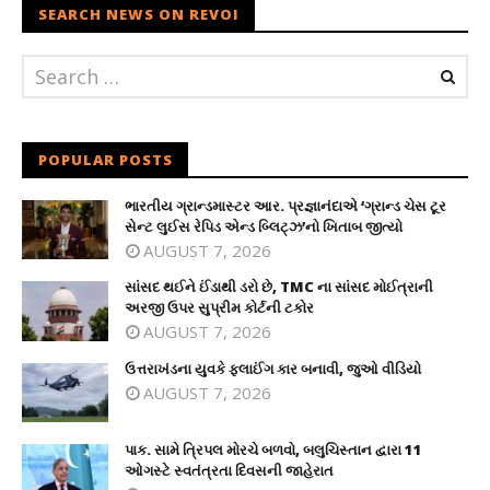
SEARCH NEWS ON REVOI
POPULAR POSTS
ભારતીય ગ્રાન્ડમાસ્ટર આર. પ્રજ્ઞાનંદાએ ‘ગ્રાન્ડ ચેસ ટૂર
સેન્ટ લુઈસ રેપિડ એન્ડ બ્લિટ્ઝ’નો ખિતાબ જીત્યો
AUGUST 7, 2026
સાંસદ થઈને ઈંડાથી ડરો છે, TMC ના સાંસદ મોઈત્રાની
અરજી ઉપર સુપ્રીમ કોર્ટની ટકોર
AUGUST 7, 2026
ઉત્તરાખંડના યુવકે ફ્લાઈંગ કાર બનાવી, જુઓ વીડિયો
AUGUST 7, 2026
પાક. સામે ત્રિપલ મોરચે બળવો, બલુચિસ્તાન દ્વારા 11
ઓગસ્ટે સ્વતંત્રતા દિવસની જાહેરાત