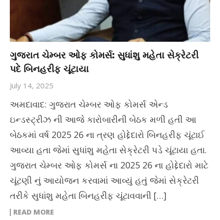
ગુજરાત ચેમ્બર ઓફ કોમર્સ: સુધાંશુ મહેતા સેક્રેટરી
પદે બિનહરીફ ચૂંટાયા
July 14, 2025
અમદાવાદ: ગુજરાત ચેમ્બર ઓફ કોમર્સ એન્ડ
ઇન્ડસ્ટ્રીઝ ની આજે કારોબારીની બેઠક મળી હતી આ
બેઠકમાં વર્ષ 2025 26 ના ત્રણ હોદ્દેદારો બિનહરીફ ચૂંટાઈ
આવ્યા હતા જેમાં સુધાંશુ મહેતા સેક્રેટરી પડે ચૂંટાયા હતા.
ગુજરાત ચેમ્બર ઓફ કોમર્સ ના 2025 26 ના હોદ્દેદારો માટે
ચૂંટણી નું આયોજન કરવામાં આવ્યું હતું જેમાં સેક્રેટરી
તરીકે સુધાંશુ મહેતા બિનહરીફ ચૂંટાવવાની […]
READ MORE