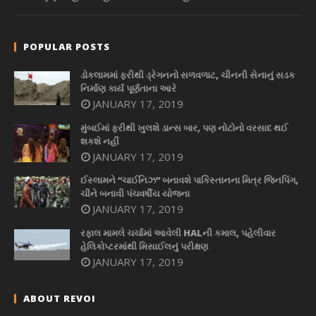
POPULAR POSTS
ડોકલામમાં ફરીથી ડ્રેગનનો સળવળાટ, ચીનની સેનાનું સડક
નિર્માણ કાર્ય પૂર્ણતાના આરે
JANUARY 17, 2019
મુંબઈમાં ફરીથી ખુલશે ડાન્સ બાર, પણ નોટોનો વરસાદ થઈ
શકશે નહીં
JANUARY 17, 2019
ઈસ્લામને “ચાઈનિઝ” બનાવશે પાકિસ્તાનના મિત્ર જિનપિંગ,
ચીને બનાવી પંચવર્ષીય યોજના
JANUARY 17, 2019
રફાલ મામલે ચર્ચામાં આવેલી HALની કમાલ, પહેલીવાર
હેલિકોપ્ટરમાંથી મિસાઈલનું પરીક્ષણ
JANUARY 17, 2019
ABOUT REVOI