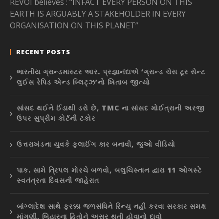
REVOI believes : “INFACT EVERY PERSON ON THIS
EARTH IS ARGUABLY A STAKEHOLDER IN EVERY
ORGANISATION ON THIS PLANET”
RECENT POSTS
ભારતીય ગ્રાન્ડમાસ્ટર આર. પ્રજ્ઞાનંદાએ ‘ગ્રાન્ડ ચેસ ટૂર સેન્ટ
લુઈસ રેપિડ એન્ડ બ્લિટ્ઝ’નો ખિતાબ જીત્યો
સાંસદ થઈને ઈંડાથી ડરો છે, TMC ના સાંસદ મોઈત્રાની અરજી
ઉપર સુપ્રીમ કોર્ટની ટકોર
ઉત્તરાખંડના યુવકે ફ્લાઈંગ કાર બનાવી, જુઓ વીડિયો
પાક. સામે ત્રિપલ મોરચે બળવો, બલુચિસ્તાન દ્વારા 11 ઓગસ્ટે
સ્વતંત્રતા દિવસની જાહેરાત
બાંગ્લાદેશ સાથે ફરક્કા જળસંધિને રિન્યુ નહીં કરવા સરકાર સમક્ષ
માંગણી, બિહારના હિતોને અસર થતી હોવાનો દાવો