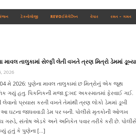
રંજન
ટેકનોલોજી
REVOઈમેગેઝિન
વેપાર
રમત – ગમત
ા માવલ તાલુકામાં સેલ્ફી લેતી વખતે ત્રણ મિત્રો ડેમમાં ડૂબ્ય
4, 2026
 04 મે 2026: પુણેના માવલ તાલુકામાં છ મિત્રોનું એક જૂથ
િક ગયું હતુ. પિકનિકની મજા દુ:ખદ અકસ્માતમાં ફેરવાઈ ગઈ.
ી લેવાનો પ્રયાસ કરતી વખતે તેમાંથી ત્રણ લોકો ડેમમાં ડૂબી
 આ ઘટના જાધવવાડી ડેમ પર બની. પોલીસે મૃતકોની ઓળખ
ગરુડે, સંતોષ એડકે અને અનિકેત પવાર તરીકે કરી છે. પોલીસ
યું હતું કે પુણેના […]