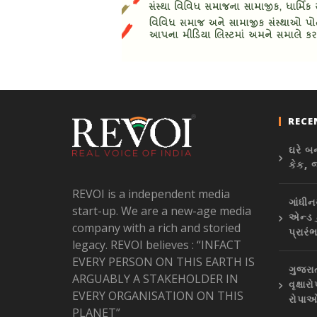
RECE
ઘરે બ
કેક, 
REVOI is a independent media
ગાંધીન
start-up. We are a new-age media
એન્ડ 
company with a rich and storied
પ્રારં
legacy. REVOI believes : “INFACT
EVERY PERSON ON THIS EARTH IS
ગુજરા
ARGUABLY A STAKEHOLDER IN
વૃક્ષ
EVERY ORGANISATION ON THIS
રોપાઓ
PLANET”