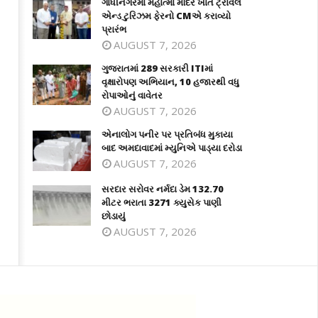
ગાંધીનગરમાં મહાત્મા મંદિર ખાતે ટ્રાવેલ
એન્ડ ટુરિઝમ ફેરનો CMએ કરાવ્યો
પ્રારંભ
AUGUST 7, 2026
ગુજરાતમાં 289 સરકારી ITIમાં
વૃક્ષારોપણ અભિયાન, 10 હજારથી વધુ
રોપાઓનું વાવેતર
AUGUST 7, 2026
એનાલોગ પનીર પર પ્રતિબંધ મુકાયા
બાદ અમદાવાદમાં મ્યુનિએ પાડ્યા દરોડા
AUGUST 7, 2026
સરદાર સરોવર નર્મદા ડેમ 132.70
મીટર ભરાતા 3271 ક્યુસેક પાણી
છોડાયું
AUGUST 7, 2026