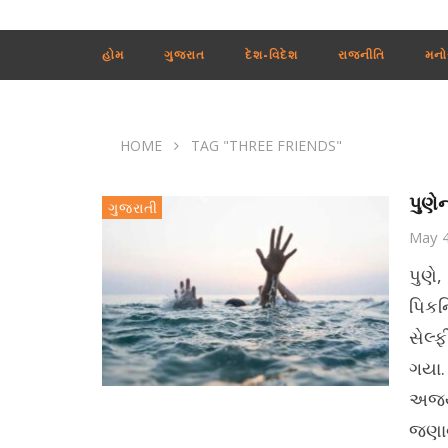
હોમ
ગુજરાત
દેશ-વિદેશ
રાજનીતિ
મનો
HOME
TAG "THREE FRIENDS"
પુણેન
ગુજરાતી
May 
પુણે,
પિકન
સેલ્ફ
ગયા.
અજય 
જણાવ્