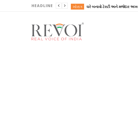
HEADLINE
ખોરાક
ઘરે બનાવો ટેસ્ટી અને મજેદાર અખર
ગુજરાત
ગુજરાત
ગુજરાત
ગુજરાત
ખોરાક
ઘરે બનાવો ટેસ્ટી અને મજેદાર અખર