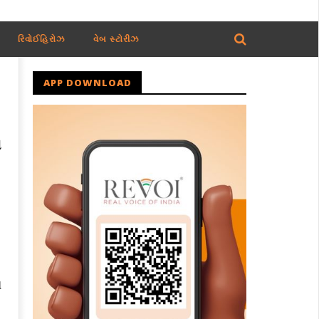
રિવોઈહિરોઝ
વેબ સ્ટોરીઝ
APP DOWNLOAD
ા
ે