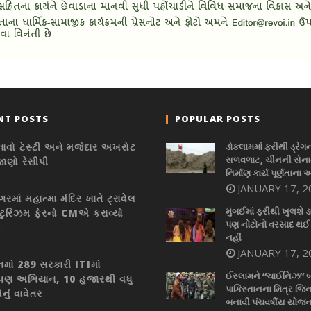
NT POSTS
POPULAR POSTS
નાવો ટેસ્ટી અને મજેદાર અખરોટ
ડોકલામમાં ફરીથી ડ્રેગ
સળવળાટ, ચીનની સેનાન
જાણો રેસીપી
નિર્માણ કાર્ય પૂર્ણતાના 
JANUARY 17, 2
ગરમાં મહાત્મા મંદિર ખાતે ટ્રાવેલ
મુંબઈમાં ફરીથી ખુલશે ડ
ટુરિઝમ ફેરનો CMએ કરાવ્યો
પણ નોટોનો વરસાદ થઈ
ભ
નહીં
JANUARY 17, 2
તમાં 289 સરકારી ITIમાં
ઈસ્લામને “ચાઈનિઝ” 
ારોપણ અભિયાન, 10 હજારથી વધુ
પાકિસ્તાનના મિત્ર જિન
નું વાવેતર
બનાવી પંચવર્ષીય યોજન