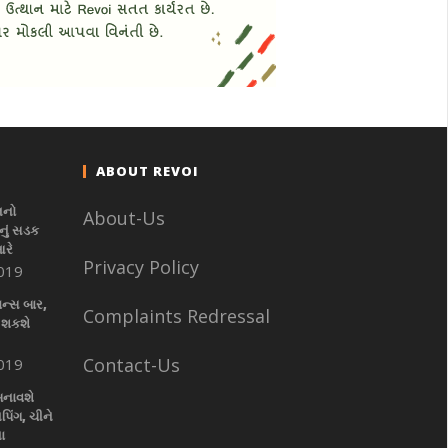
ABOUT REVOI
નનો
About-Us
ું સડક
આરે
Privacy Policy
019
ાન્સ બાર,
Complaints Redressal
 શકશે
Contact-Us
019
બનાવશે
પિંગ, ચીને
ા