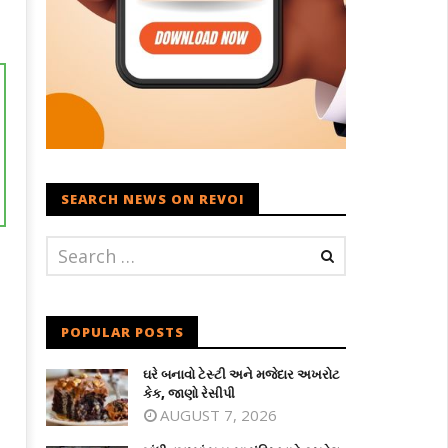
SEARCH NEWS ON REVOI
POPULAR POSTS
ઘરે બનાવો ટેસ્ટી અને મજેદાર અખરોટ
કેક, જાણો રેસીપી
AUGUST 7, 2026