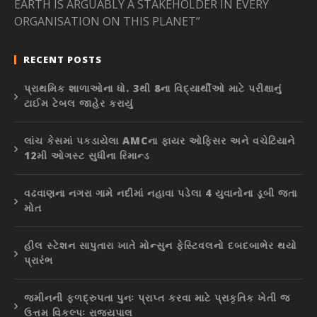
EARTH IS ARGUABLY A STAKEHOLDER IN EVERY
ORGANISATION ON THIS PLANET”
RECENT POSTS
પ્રાથમિક શાળાઓના ધો. 3થી 8ના વિદ્યાર્થીઓ માટે પરીક્ષાનું
ટાઈમ ટેબલ જાહેર કરાયું
લાંચ કેસમાં પકડાયેલા AMCના ફાયર ઓફિસર અને વચેટિયાને
12મી ઓગસ્ટ સુધીના રિમાન્ડ
વઢવાણના નગરા ગામે નદીમાં નહાવા પડેલા 4 યુવાનોના ડૂબી જતા
મોત
હીલ સ્ટેશન સાપુતારા ખાતે મોન્સુન ફેસ્ટિવલનો દબદબાભેર થયો
પ્રારંભ
જમીનની ફળદ્રુપતા પુનઃ પ્રાપ્ત કરવા માટે પ્રાકૃતિક ખેતી જ
ઉત્તમ વિકલ્પઃ રાજ્યપાલ