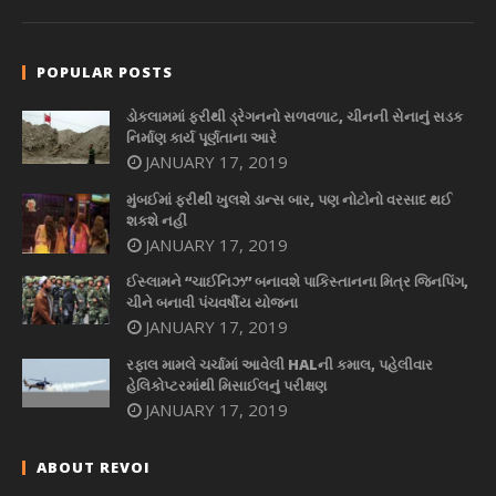
POPULAR POSTS
ડોકલામમાં ફરીથી ડ્રેગનનો સળવળાટ, ચીનની સેનાનું સડક
નિર્માણ કાર્ય પૂર્ણતાના આરે
JANUARY 17, 2019
મુંબઈમાં ફરીથી ખુલશે ડાન્સ બાર, પણ નોટોનો વરસાદ થઈ
શકશે નહીં
JANUARY 17, 2019
ઈસ્લામને “ચાઈનિઝ” બનાવશે પાકિસ્તાનના મિત્ર જિનપિંગ,
ચીને બનાવી પંચવર્ષીય યોજના
JANUARY 17, 2019
રફાલ મામલે ચર્ચામાં આવેલી HALની કમાલ, પહેલીવાર
હેલિકોપ્ટરમાંથી મિસાઈલનું પરીક્ષણ
JANUARY 17, 2019
ABOUT REVOI