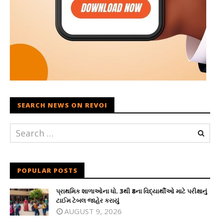
SEARCH NEWS ON REVOI
POPULAR POSTS
પ્રાથમિક શાળાઓના ધો. 3થી 8ના વિદ્યાર્થીઓ માટે પરીક્ષાનું
ટાઈમ ટેબલ જાહેર કરાયું
AUGUST 9, 2026