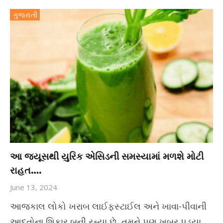
ગુજરાતી
આ જ્યૂસથી યુરિક એસિડની સમસ્યામાં મળશે મોટી
રાહત….
June 13, 2024
આજકાલ લોકો ખરાબ લાઈફસ્ટાઈલ અને ખાવા-પીવાની
આદતોના શિકાર બની રહ્યા છે, તમને પણ ખબર પડ્યા