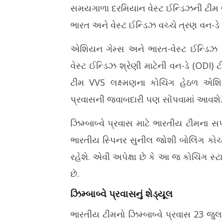
સમયગાળા દરમિયાન વેસ્ટ ઈન્ડિઝની ટીમ ભ
ભારત અને વેસ્ટ ઈન્ડિઝ વચ્ચે ત્રણ વન-ડે
એશિયન ગેમ્સ અને ભારત-વેસ્ટ ઈન્ડિઝ શ્ર
વેસ્ટ ઈન્ડિઝ શ્રેણી માટેની વન-ડે (ODI) 
ટીમ VVS લક્ષ્મણના કોચિંગ હેઠળ એશિયન 
પ્રવાસની જવાબદારી પણ સોંપવામાં આવશે
ઝિમ્બાબ્વે પ્રવાસ માટે ભારતીય ટીમના સપો
ભારતીય સ્પિનર ​​સુનીલ જોશી બોલિંગ કોચ
રહેશે. એવી અપેક્ષા છે કે આ જ કોચિંગ સ
છે.
ઝિમ્બાબ્વે પ્રવાસનું શેડ્યૂલ
ભારતીય ટીમનો ઝિમ્બાબ્વે પ્રવાસ 23 જુલ