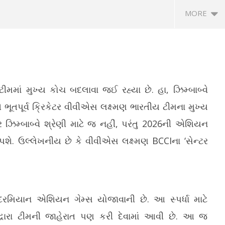
MORE
ીમમાં મુખ્ય કોચ બદલાવા જઈ રહ્યા છે. હા, ઝિમ્બાબ્વે
ૂતપૂર્વ ક્રિકેટર વીવીએસ લક્ષ્મણ ભારતીય ટીમના મુખ્ય
 ઝિમ્બાબ્વે શ્રેણી માટે જ નહીં, પરંતુ 2026ની એશિયન
ામાં વાહન બજારમાં રેકોર્ડ
વોટ્સએપ એકાઉન્ટ હેક કરવાની નવી
II
પશે. ઉલ્લેખનીય છે કે વીવીએસ લક્ષ્મણ BCCIના ‘સેન્ટર
 અને ઈલેક્ટ્રિક વાહનોની
તરકીબ, ઝિપ ફાઇલોથી સાવધ રહેવા ગૃહ
મો
મંત્રાલયની અપીલ
Ju
July
9,
9,
2
2026
દરમિયાન એશિયન ગેમ્સ યોજાવાની છે. આ સ્પર્ધા માટે
વારા ટીમની જાહેરાત પણ કરી દેવામાં આવી છે. આ જ