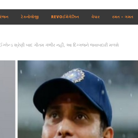
રંજન
ટેકનોલોજી
REVOઈમેગેઝિન
વેપાર
રમત – ગમત
ઈંગ્લેન્ડ શ્રેણી બાદ ગૌતમ ગંભીર નહીં, આ દિગ્ગજને જવાબદારી મળશે