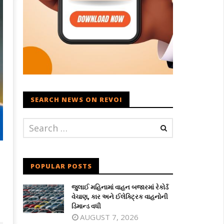
SEARCH NEWS ON REVOI
POPULAR POSTS
જુલાઈ મહિનામાં વાહન બજારમાં રેકોર્ડ
વેચાણ, કાર અને ઈલેક્ટ્રિક વાહનોની
ડિમાન્ડ વધી
AUGUST 7, 2026