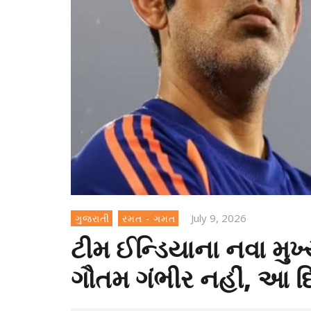
July 9, 2026
ગુજરાતી
રમત - ગમત
ટીમ ઈન્ડિયાના નવા મુખ્ય
ગૌતમ ગંભીર નહીં, આ દ