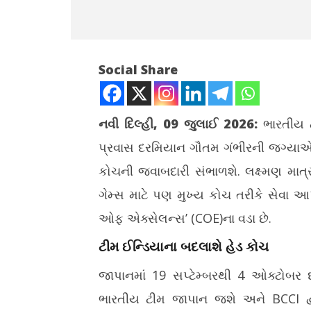
Social Share
નવી દિલ્હી, 09 જુલાઈ 2026:
ભારતીય ટ
પ્રવાસ દરમિયાન ગૌતમ ગંભીરની જગ્યાએ ભ
NOW VIEWING
કોચની જવાબદારી સંભાળશે. લક્ષ્મણ માત્ર
ટીમ ઈન્ડિયાના નવા મુખ્ય કોચ: ઈંગ્લેન્ડ
જુલાઈ મહિન
ગેમ્સ માટે પણ મુખ્ય કોચ તરીકે સેવા આ
શ્રેણી બાદ ગૌતમ ગંભીર નહીં, આ દિગ્ગજને
વેચાણ, કાર
જવાબદારી મળશે
ડિમાન્ડ વધી
ઓફ એક્સેલન્સ’ (COE)ના વડા છે.
July
July
ટીમ ઈન્ડિયાના બદલાશે હેડ કોચ
9,
9,
2026
2026
જાપાનમાં 19 સપ્ટેમ્બરથી 4 ઓક્ટોબર 
ભારતીય ટીમ જાપાન જશે અને BCCI દ્