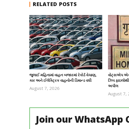
RELATED POSTS
જુલાઈ મહિનામાં વાહન બજારમાં રેકોર્ડ વેચાણ,
વોટ્સએપ એકા
કાર અને ઈલેક્ટ્રિક વાહનોની ડિમાન્ડ વધી
ઝિપ ફાઇલોથી 
અપીલ
August 7, 2026
revoi
August 7,
editor
Join our WhatsApp 