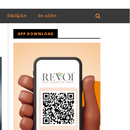
રિવોઈહિરોઝ
વેબ સ્ટોરીઝ
APP DOWNLOAD