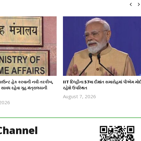
ઉન્ટ હેક કરવાની નવી તરકીબ,
IIT દિલ્હીના 57મા દીક્ષાંત સમારોહમાં પીએમ મોદ
સાવધ રહેવા ગૃહ મંત્રાલયની
રહેશે ઉપસ્થિત
August 7, 2026
 2026
revoi
revoi
editor
editor
Channel