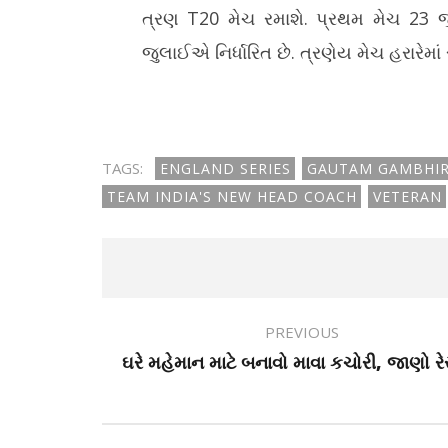
ત્રણ T20 મેચ રમાશે. પ્રથમ મેચ 23
જુલાઈએ નિર્ધારિત છે. ત્રણેય મેચ હરારેમાં 
TAGS:
ENGLAND SERIES
GAUTAM GAMBHI
TEAM INDIA'S NEW HEAD COACH
VETERAN
PREVIOUS
ઘરે મહેમાન માટે બનાવો માવા કચોરી, જાણો ર