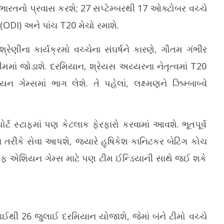
ારતનો પ્રવાસ કરશે; 27 સપ્ટેમ્બરથી 17 ઓક્ટોબર વચ્ચે
 (ODI) અને પાંચ T20 મેચો રમાશે.
ેણીના કાર્યક્રમો વચ્ચેના સંઘર્ષને કારણે, ગૌતમ ગંભીર
ટીમમાં જોડાશે. દરમિયાન, શ્રેયસ અય્યરના નેતૃત્વમાં T20
ગેમ્સમાં ભાગ લેશે. તે પહેલાં, લક્ષ્મણને ઝિમ્બાબ્વે
.
ર્ટ સ્ટાફમાં પણ કેટલાક ફેરફારો કરવામાં આવશે. ભૂતપૂર્વ
 તરીકે સેવા આપશે, જ્યારે હૃષિકેશ કાનિટકર બેટિંગ કોચ
્ટાફ એશિયન ગેમ્સ માટે પણ ટીમ ઈન્ડિયાની સાથે જઈ શકે
ાઈથી 26 જુલાઈ દરમિયાન યોજાશે, જેમાં બંને ટીમો વચ્ચે