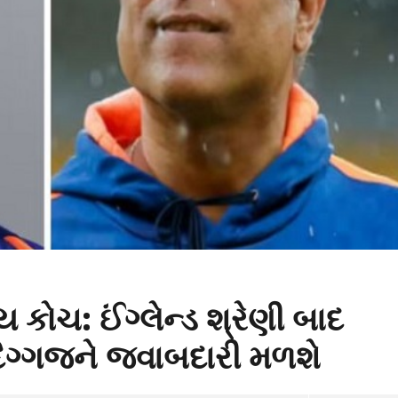
 કોચ: ઈંગ્લેન્ડ શ્રેણી બાદ
િગ્ગજને જવાબદારી મળશે