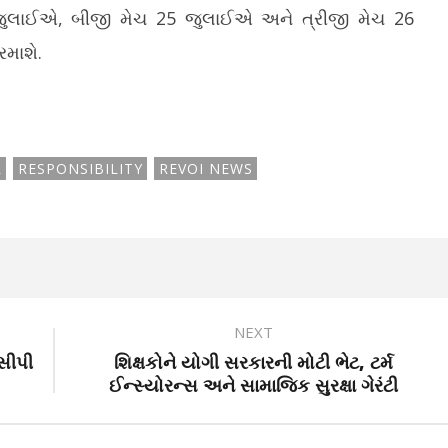
 જુલાઈએ, બીજી મેચ 25 જુલાઈએ અને ત્રીજી મેચ 26
રમાશે.
R
RESPONSIBILITY
REVOI NEWS
NEXT
ેસીપી
શિક્ષકોને યોગી સરકારની મોટી ભેટ, ટર્મ
ઈન્સ્યોરન્સ અને સામાજિક સુરક્ષા ગેરંટી