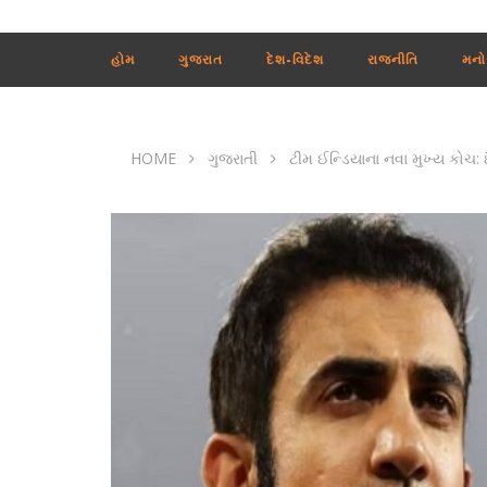
હોમ
ગુજરાત
દેશ-વિદેશ
રાજનીતિ
મનો
HOME
ગુજરાતી
ટીમ ઈન્ડિયાના નવા મુખ્ય કોચ: 