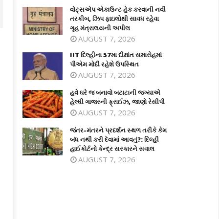
વોટ્સએપ એકાઉન્ટ હેક કરવાની નવી
તરકીબ, ઝિપ ફાઇલોથી સાવધ રહેવા
ગૃહ મંત્રાલયની અપીલ
AUGUST 7, 2026
IIT દિલ્હીના 57મા દીક્ષાંત સમારોહમાં
પીએમ મોદી રહેશે ઉપસ્થિત
AUGUST 7, 2026
હવે ઘરે જ બનાવો બટાટાની જગ્યાએ
હેલ્ધી ગાજરની ફ્રાઈઝ, જાણો રેસીપી
AUGUST 7, 2026
જંતર-મંતરને પ્રદર્શન સ્થળ તરીકે કેમ
T દિલ્હીના 57મા દીક્ષાંત સમારોહમાં પીએમ
હવે ઘરે જ બનાવો બટાટાની જગ્યાએ હેલ્ધ
બંધ નથી કરી દેવામાં આવતું?: દિલ્હી
દી રહેશે ઉપસ્થિત
ગાજરની ફ્રાઈઝ, જાણો રેસીપી
હાઈકોર્ટનો કેન્દ્ર સરકારને સવાલ
ly
July
AUGUST 7, 2026
9,
026
2026