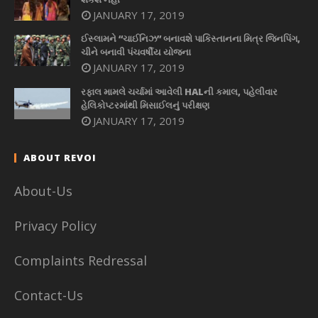
JANUARY 17, 2019
ઈસ્લામને “ચાઈનિઝ” બનાવશે પાકિસ્તાનના મિત્ર જિનપિંગ,
ચીને બનાવી પંચવર્ષીય યોજના
JANUARY 17, 2019
રફાલ મામલે ચર્ચામાં આવેલી HALની કમાલ, પહેલીવાર
હેલિકોપ્ટરમાંથી મિસાઈલનું પરીક્ષણ
JANUARY 17, 2019
ABOUT REVOI
About-Us
Privacy Policy
Complaints Redressal
Contact-Us