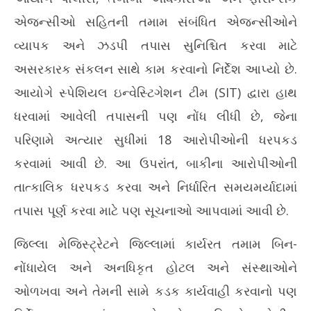
Jul
July
8,
એજન્સીઓ સહિતની તમામ સંબંધિત એજન્સીઓને
8,
20
વ્યાપક અને ઝડપી તપાસ સુનિશ્ચિત કરવા માટે
2026
અસરકારક સંકલન સાથે કામ કરવાનો નિર્દેશ આપ્યો છે.
આયોગે સ્પેશિયલ ઇન્વેસ્ટિગેશન ટીમ (SIT) દ્વારા હાથ
ધરવામાં આવેલી તપાસની પણ નોંધ લીધી છે, જેના
પરિણામે અત્યાર સુધીમાં 18 આરોપીઓની ધરપકડ
કરવામાં આવી છે. આ ઉપરાંત, બાકીના આરોપીઓની
તાત્કાલિક ધરપકડ કરવા અને નિર્ધારિત સમયમર્યાદામાં
તપાસ પૂર્ણ કરવા માટે પણ સૂચનાઓ આપવામાં આવી છે.
જિલ્લા મેજિસ્ટ્રેટને જિલ્લામાં કાર્યરત તમામ બિન-
નોંધાયેલ અને અનધિકૃત હોટલ અને સંસ્થાઓને
ઓળખવા અને તેમની સામે કડક કાર્યવાહી કરવાનો પણ