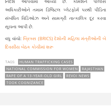
નિર્દેશ આપવામાં આવ્યો છે. કમિશને પોલીસ
અધિકારીઓને તમામ ડિજિટલ પ્લેટફોર્મ પરથી પીડિતા
સંબંધિત વિડિઓઝ અને સામગ્રી તાત્કાલિક દૂર કરવા
સૂચના આપી છે.
વધુ વાંચો:
બ્રિક્સ (BRICS) દેશોની મહિલા મંત્રીઓની બે
દિવસીય બેઠક કોચીમાં શરૂ
TAGS:
HUMAN TRAFFICKING CASES
NATIONAL COMMISSION FOR WOMEN
RAJASTHAN
RAPE OF A 13-YEAR-OLD GIRL
REVOI NEWS
TOOK COGNIZANCE