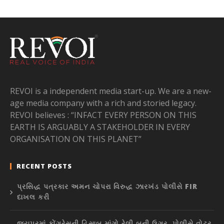
REVOI is a independent media start-up. We are a new-
age media company with a rich and storied legacy.
REVOI believes : “INFACT EVERY PERSON ON THIS
EARTH IS ARGUABLY A STAKEHOLDER IN EVERY
ORGANISATION ON THIS PLANET”
RECENT POSTS
પ્રસિદ્ધ પત્રકાર અમન ચોપરા વિરુદ્ધ ઝારખંડ પોલીસે FIR
દાખલ કરી
જયપુરમાં કોંગ્રેસની હિસાબ માંગો રેલી બની ઉગ્ર, પોલીસે વોટર