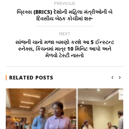
PREVIOUS
બ્રિક્સ (BRICS) દેશોની મહિલા મંત્રીઓની બે
દિવસીય બેઠક કોચીમાં શરૂ
NEXT
સાંજની ચાનો મજા બમણો કરશે આ 5 ઈન્સ્ટન્ટ
સ્નેક્સ, કિચનમાં માત્ર 10 મિનિટ આપો અને
મેળવો ટેસ્ટી નાસ્તો
RELATED POSTS