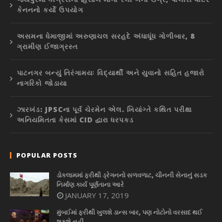
કેનનનો કર્યો ઉપયોગ
અસમના ધેમાજીમાં અરુણાચલ સરહદે અંધાધૂંધ ગોળીબાર, 8
ગ્રામીણ ઈજાગ્રસ્ત
પાટનગર બન્યું તિરંગામયઃ વિદ્યાર્થી અને યુવાનો સહિત હજારો
નાગરિકો જોડાયા
ઝારખંડ: JPSCના પૂર્વ ચેરમેન એલ. ખિયાંગ્તે કથિત પરીક્ષા
અનિયમિતતા કેસમાં CID દ્વારા ધરપકડ
POPULAR POSTS
ડોકલામમાં ફરીથી ડ્રેગનનો સળવળાટ, ચીનની સેનાનું સડક
નિર્માણ કાર્ય પૂર્ણતાના આરે
JANUARY 17, 2019
મુંબઈમાં ફરીથી ખુલશે ડાન્સ બાર, પણ નોટોનો વરસાદ થઈ
શકશે નહીં