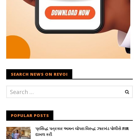
SEARCH NEWS ON REVOI
POPULAR POSTS
પ્રસિદ્ધ પત્રકાર અમન ચોપરા વિરુદ્ધ ઝારખંડ પોલીસે FIR
દાખલ કરી