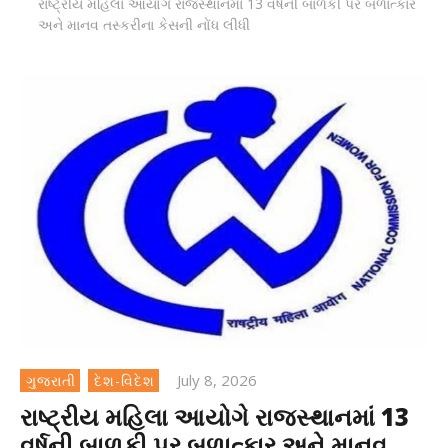
રાષ્ટ્રીય મહિલા આયોગે રાજસ્થાનમાં 13 વર્ષની બાળકી પર બળાત્કાર
અને માનવ તસ્કરીના કેસની નોંધ લીધી
July 8, 2026
ગુજરાતી
દેશ-વિદેશ
રાષ્ટ્રીય મહિલા આયોગે રાજસ્થાનમાં 13
વર્ષની બાળકી પર બળાત્કાર અને માનવ