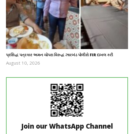
પ્રસિદ્ધ પત્રકાર અમન ચોપરા વિરુદ્ધ ઝારખંડ પોલીસે FIR દાખલ કરી
August 10, 2026
revoi
editor
Join our WhatsApp Channel