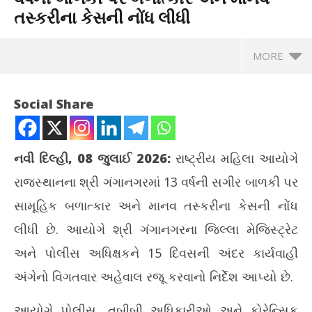
તસ્કરીના કેસની નોંધ લીધી
MORE
Social Share
નવી દિલ્હી, 08 જુલાઈ 2026:
રાષ્ટ્રીય મહિલા આયોગે
રાજસ્થાનના શ્રી ગંગાનગરમાં 13 વર્ષની સગીર બાળકી પર
સામૂહિક બળાત્કાર અને માનવ તસ્કરીના કેસની નોંધ
લીધી છે. આયોગે શ્રી ગંગાનગરના જિલ્લા મેજિસ્ટ્રેટ
અને પોલીસ અધિક્ષકને 15 દિવસની અંદર કાર્યવાહી
NOW VIEWING
અંગેનો વિગતવાર અહેવાલ રજૂ કરવાનો નિર્દેશ આપ્યો છે.
રાષ્ટ્રીય મહિલા આયોગે રાજસ્થાનમાં 13 વર્ષની બાળકી પર બળાત્કાર
પ્ર
આયોગે પોલીસ, તબીબી અધિકારીઓ અને ફોરેન્સિક
અને માનવ તસ્કરીના કેસની નોંધ લીધી