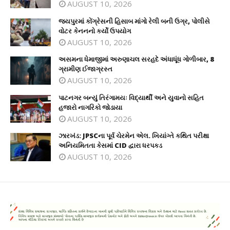
AUGUST 10, 2026
જયપુરમાં કોંગ્રેસની હિસાબ માંગો રેલી બની ઉગ્ર, પોલીસે
વોટર કેનનનો કર્યો ઉપયોગ
AUGUST 10, 2026
અસમના ધેમાજીમાં અરુણાચલ સરહદે અંધાધૂંધ ગોળીબાર, 8
ગ્રામીણ ઈજાગ્રસ્ત
AUGUST 10, 2026
પાટનગર બન્યું તિરંગામયઃ વિદ્યાર્થી અને યુવાનો સહિત
હજારો નાગરિકો જોડાયા
AUGUST 10, 2026
ઝારખંડ: JPSCના પૂર્વ ચેરમેન એલ. ખિયાંગ્તે કથિત પરીક્ષા
અનિયમિતતા કેસમાં CID દ્વારા ધરપકડ
AUGUST 10, 2026