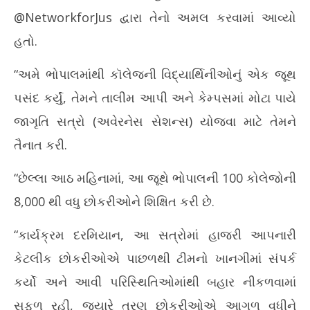
@NetworkforJus દ્વારા તેનો અમલ કરવામાં આવ્યો
હતો.
“અમે ભોપાલમાંથી કૉલેજની વિદ્યાર્થિનીઓનું એક જૂથ
પસંદ કર્યું, તેમને તાલીમ આપી અને કેમ્પસમાં મોટા પાયે
જાગૃતિ સત્રો (અવેરનેસ સેશન્સ) યોજવા માટે તેમને
તૈનાત કરી.
“છેલ્લા આઠ મહિનામાં, આ જૂથે ભોપાલની 100 કોલેજોની
8,000 થી વધુ છોકરીઓને શિક્ષિત કરી છે.
“કાર્યક્રમ દરમિયાન, આ સત્રોમાં હાજરી આપનારી
કેટલીક છોકરીઓએ પાછળથી ટીમનો ખાનગીમાં સંપર્ક
કર્યો અને આવી પરિસ્થિતિઓમાંથી બહાર નીકળવામાં
સફળ રહી, જ્યારે ત્રણ છોકરીઓએ આગળ વધીને