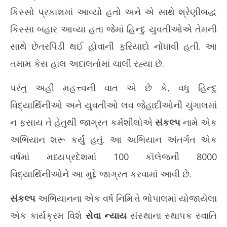
ભોપાલમાં સંકલ્પ અભિયાન દ્વારા 8000 વિદ્યાર્થિનીઓને લવ જેહાદ
ગ્ર
કિસ્સો પ્રકાશમાં આવ્યો હતો અને એ સાથે શ્રેણીબદ્ધ
વિશે જાગ્રત કરાઈ
શક
June
Ju
કિસ્સા બહાર આવ્યા હતા જેમાં હિન્દુ યુવતીઓએ તેમની
12,
12
સાથે છેતરપિંડી થઈ હોવાની ફરિયાદો નોંધાવી હતી. આ
2026
20
તમામ કેસ હાલ અદાલતોમાં ચાલી રહ્યા છે.
પરંતુ અહીં મહત્ત્વની વાત એ છે કે, વધુ હિન્દુ
વિદ્યાર્થિનીઓ અને યુવતીઓ લવ જેહાદીઓની ચુંગાલમાં
ન ફસાય તે હેતુથી જાગ્રત કર્મશીલોએ
સંકલ્પ
નામે એક
અભિયાન શરૂ કર્યું હતું. આ અભિયાન અંતર્ગત એક
વર્ષમાં મધ્યપ્રદેશમાં 100 કૉલેજની 8000
વિદ્યાર્થિનીઓને આ મુદ્દે જાગ્રત કરવામાં આવી છે.
સંકલ્પ
અભિયાનના એક વર્ષ નિમિત્તે ભોપાલમાં યોજાયેલા
એક કાર્યક્રમ વિશે
સેવા ન્યાય
સંસ્થાના સ્થાપક સ્વાતિ