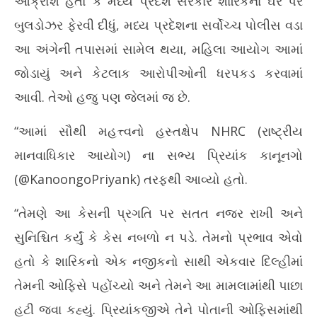
આક્રોશ હતો કે મધ્ય પ્રદેશ સરકારે શારિકના ઘર પર
બુલડોઝર ફેરવી દીધું, મધ્ય પ્રદેશના સર્વોચ્ચ પોલીસ વડા
આ અંગેની તપાસમાં સામેલ થયા, મહિલા આયોગ આમાં
જોડાયું અને કેટલાક આરોપીઓની ધરપકડ કરવામાં
આવી. તેઓ હજુ પણ જેલમાં જ છે.
“આમાં સૌથી મહત્ત્વનો હસ્તક્ષેપ NHRC (રાષ્ટ્રીય
માનવાધિકાર આયોગ) ના સભ્ય પ્રિયાંક કાનૂનગો
(@KanoongoPriyank) તરફથી આવ્યો હતો.
“તેમણે આ કેસની પ્રગતિ પર સતત નજર રાખી અને
સુનિશ્ચિત કર્યું કે કેસ નબળો ન પડે. તેમનો પ્રભાવ એવો
હતો કે શારિકનો એક નજીકનો સાથી એકવાર દિલ્હીમાં
તેમની ઓફિસે પહોંચ્યો અને તેમને આ મામલામાંથી પાછા
હટી જવા કહ્યું. પ્રિયાંકજીએ તેને પોતાની ઓફિસમાંથી