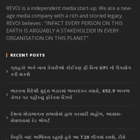
REVOI is a independent media start-up. We are a new-
age media company with a rich and storied legacy.
REVOI believes : “INFACT EVERY PERSON ON THIS
EARTH IS ARGUABLY A STAKEHOLDER IN EVERY
ORGANISATION ON THIS PLANET”
RECENT POSTS
ગ્રાહકો અને નાના વેપારીઓ કોઈપણ ફી વિના UPI નો ઉપયોગ
કરી શકશે
ભારતના વિદેશી મુદ્રા ભંડારમાં જબરદસ્ત વધારો, 692.9 અબજ
ડૉલર પર પહોંચ્યું ફોરેક્સ રિઝર્વ
દેશના મોટાભાગના રાજ્યોમાં હાલ વરસાદી માહોલ, આસામ-
મેઘાલયમાં રેડ એલર્ટ
નિવૃત્તિ બાદ અજિંક્ય રહાણે હવે આ T20 લીગમાં રમશે, ટીમે