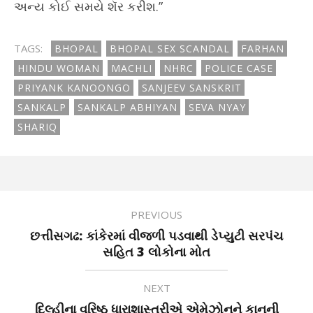
અન્ય કોઈ સમયે શૅર કરીશ.”
TAGS:
BHOPAL
BHOPAL SEX SCANDAL
FARHAN
HINDU WOMAN
MACHLI
NHRC
POLICE CASE
PRIYANK KANOONGO
SANJEEV SANSKRIT
SANKALP
SANKALP ABHIYAN
SEVA NYAY
SHARIQ
PREVIOUS
છત્તીસગઢ: કાંકેરમાં વીજળી પડવાથી ડેપ્યુટી સરપંચ
સહિત 3 લોકોના મોત
NEXT
દિલ્હીના વરિષ્ઠ ધારાશાસ્ત્રીએ એમેઝોનને કાનૂની