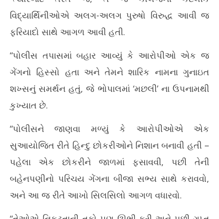
વિદ્યાર્થિનીઓએ અલગ-અલગ પુરુષો વિરુદ્ધ આવી જ
ફરિયાદો સાથે આગળ આવી હતી.
“પોલીસ તપાસમાં બહાર આવ્યું કે આરોપીઓ એક જ
ગેંગનો હિસ્સો હતા અને તેમને શારિક નામના ગુનાઇત
શખ્સનું સમર્થન હતું, જે ભોપાલમાં ‘મછલી’ ના ઉપનામથી
કુખ્યાત છે.
“પોલીસને જાણવા મળ્યું કે આરોપીઓએ એક
સુઆયોજિત રીતે હિન્દુ છોકરીઓને નિશાન બનાવી હતી –
પહેલા એક છોકરીને જાળમાં ફસાવવી, પછી તેની
બહેનપણીનો પરિચય ગેંગના બીજા સભ્ય સાથે કરાવવો,
અને આ જ રીતે આખો સિલસિલો આગળ વધારવો.
“તેઓએ નિકટતાની તકો પણ ઊભી કરી અને પછી ગુપ્ત