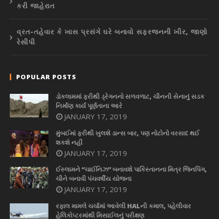
કરી જાહેરાત
વ્રત-તહેવાર કે ખાસ પ્રસંગે ઘરે બનાવો સફરજનની ખીર, જાણો
રેસીપી
POPULAR POSTS
ડોકલામમાં ફરીથી ડ્રેગનનો સળવળાટ, ચીનની સેનાનું સડક
નિર્માણ કાર્ય પૂર્ણતાના આરે
JANUARY 17, 2019
મુંબઈમાં ફરીથી ખુલશે ડાન્સ બાર, પણ નોટોનો વરસાદ થઈ
શકશે નહીં
JANUARY 17, 2019
ઈસ્લામને “ચાઈનિઝ” બનાવશે પાકિસ્તાનના મિત્ર જિનપિંગ,
ચીને બનાવી પંચવર્ષીય યોજના
JANUARY 17, 2019
રફાલ મામલે ચર્ચામાં આવેલી HALની કમાલ, પહેલીવાર
હેલિકોપ્ટરમાંથી મિસાઈલનું પરીક્ષણ