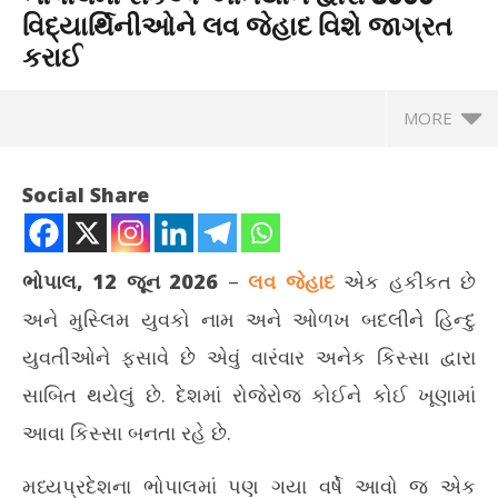
વિદ્યાર્થિનીઓને લવ જેહાદ વિશે જાગ્રત
કરાઈ
MORE
Social Share
ભોપાલ, 12 જૂન 2026
–
લવ જેહાદ
એક હકીકત છે
અને મુસ્લિમ યુવકો નામ અને ઓળખ બદલીને હિન્દુ
યુવતીઓને ફસાવે છે એવું વારંવાર અનેક કિસ્સા દ્વારા
સાબિત થયેલું છે. દેશમાં રોજેરોજ કોઈને કોઈ ખૂણામાં
આવા કિસ્સા બનતા રહે છે.
NOW VIEWING
મધ્યપ્રદેશના ભોપાલમાં પણ ગયા વર્ષે આવો જ એક