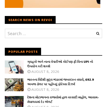
SEARCH NEWS ON REVOI
POPULAR POSTS
ગ્રાહકો અને નાના વેપારીઓ કોઈપણ ફી વિના UPI નો
ઉપયોગ કરી શકશે
AUGUST 8, 2026
ભારતના વિદેશી મુદ્રા ભંડારમાં જબરદસ્ત વધારો, 692.9
અબજ ડૉલર પર પહોંચ્યું ફોરેક્સ રિઝર્વ
AUGUST 8, 2026
દેશના મોટાભાગના રાજ્યોમાં હાલ વરસાદી માહોલ, આસામ-
મેઘાલયમાં રેડ એલર્ટ