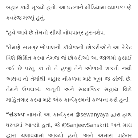
બહાર કાઢી મૂક્યો હતો. આ ઘટનાને મીડિયામાં વ્યાપકપણે
કવરેજ મળ્યું હતું.
“હવે આવે છે તેમનો સૌથી નોંધપાત્ર હસ્તક્ષેપ.
“તેમણે સમગ્ર ભોપાલની કૉલેજની છોકરીઓને આ રેકેટ
વિશે શિક્ષિત કરવા તેમજ જે છોકરીઓ આ જાળમાં ફસાઈ
ગઈ છે પરંતુ કાં તો તે હજી તેને ઓળખી શકતી નથી
અથવા તો તેમાંથી બહાર નીકળવા માટે ખૂબ જ ડરેલી છે,
તેમને ઉપલબ્ધ કાનૂની અને સામાજિક સહાય વિશે
માહિતગાર કરવા માટે એક કાર્યક્રમની કલ્પના કરી હતી.
“’
સંકલ્પ
‘ નામનો આ કાર્યક્રમ @sewanyaya દ્વારા હાથ
ધરવામાં આવ્યો હતો, જે @SanjeevSanskrit અને મારા
દ્વારા ચલાવવામાં આવ્યો હતો, અને અમારા પાર્ટનર