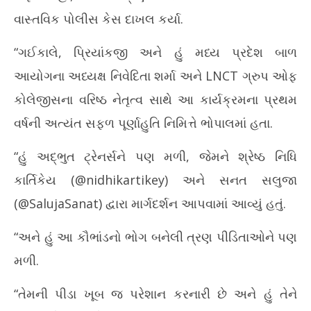
વાસ્તવિક પોલીસ કેસ દાખલ કર્યા.
“ગઈકાલે, પ્રિયાંકજી અને હું મધ્ય પ્રદેશ બાળ
આયોગના અધ્યક્ષ નિવેદિતા શર્મા અને LNCT ગ્રુપ ઓફ
કોલેજીસના વરિષ્ઠ નેતૃત્વ સાથે આ કાર્યક્રમના પ્રથમ
વર્ષની અત્યંત સફળ પૂર્ણાહુતિ નિમિત્તે ભોપાલમાં હતા.
“હું અદ્ભુત ટ્રેનર્સને પણ મળી, જેમને શ્રેષ્ઠ નિધિ
કાર્તિકેય (@nidhikartikey) અને સનત સલુજા
(@SalujaSanat) દ્વારા માર્ગદર્શન આપવામાં આવ્યું હતું.
“અને હું આ કૌભાંડનો ભોગ બનેલી ત્રણ પીડિતાઓને પણ
મળી.
“તેમની પીડા ખૂબ જ પરેશાન કરનારી છે અને હું તેને