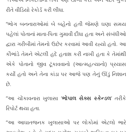
રીતે વીડિયો રેકોર્ડ કરી લીધા.
“ભોગ બનનારાઓમાં બે બહેનો હતી જેમણે ઘણા સમય
પહેલાં પોતાનાં માતા-પિતા ગુમાવી દીધા હતા અને સંબંધીઓ
દ્વારા ગરીબીમાં તેમનો ઉછેર કરવામાં આવી રહ્યો હતો. આ
કૌભાંડે તેમને એટલી હદે હતાશ કરી નાખી હતા કે તેમાંથી
એકે પોતાનો જીવ ટૂંકાવવાનો (આત્મહત્યાનો) પ્રયાસ
કર્યો હતો અને તેના કાંડા પર આજે પણ તેનું ઊંડું નિશાન
છે.
“આ ચોંકાવનારા ખુલાસા ‘
ભોપાલ સેક્સ સ્કેન્ડલ
‘ તરીકે
રિપોર્ટ થયા હતા.
“આ આઘાતજનક ખુલાસાઓ પર લોકોમાં એટલો ભારે