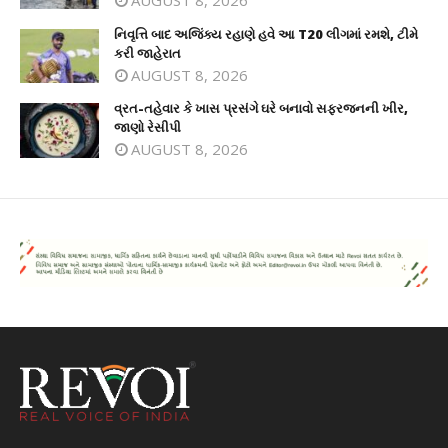
AUGUST 8, 2026
નિવૃત્તિ બાદ અજિંક્ય રહાણે હવે આ T20 લીગમાં રમશે, ટીમે
કરી જાહેરાત
AUGUST 8, 2026
વ્રત-તહેવાર કે ખાસ પ્રસંગે ઘરે બનાવો સફરજનની ખીર,
જાણો રેસીપી
AUGUST 8, 2026