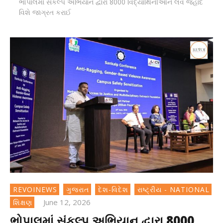
ભોપાલમાં સંકલ્પ અભિયાન દ્વારા 8000 વિદ્યાર્થિનીઓને લવ જેહાદ
વિશે જાગ્રત કરાઈ
REVOINEWS
ગુજરાત
દેશ-વિદેશ
રાષ્ટ્રીય - NATIONAL
June 12, 2026
શિક્ષણ
ભોપાલમાં સંકલ્પ અભિયાન દ્વારા 8000