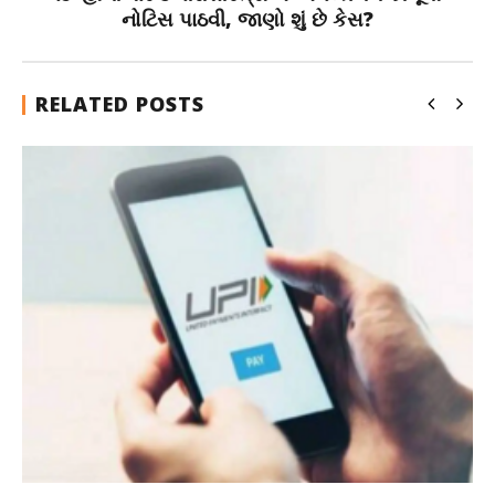
નોટિસ પાઠવી, જાણો શું છે કેસ?
RELATED POSTS