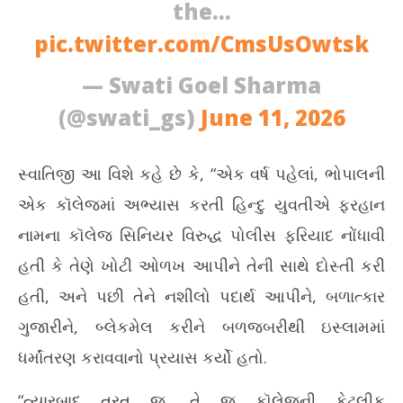
the…
pic.twitter.com/CmsUsOwtsk
— Swati Goel Sharma
(@swati_gs)
June 11, 2026
સ્વાતિજી આ વિશે કહે છે કે, “એક વર્ષ પહેલાં, ભોપાલની
એક કૉલેજમાં અભ્યાસ કરતી હિન્દુ યુવતીએ ફરહાન
નામના કૉલેજ સિનિયર વિરુદ્ધ પોલીસ ફરિયાદ નોંધાવી
હતી કે તેણે ખોટી ઓળખ આપીને તેની સાથે દોસ્તી કરી
હતી, અને પછી તેને નશીલો પદાર્થ આપીને, બળાત્કાર
ગુજારીને, બ્લેકમેલ કરીને બળજબરીથી ઇસ્લામમાં
ધર્માંતરણ કરાવવાનો પ્રયાસ કર્યો હતો.
“ત્યારબાદ તરત જ, તે જ કૉલેજની કેટલીક