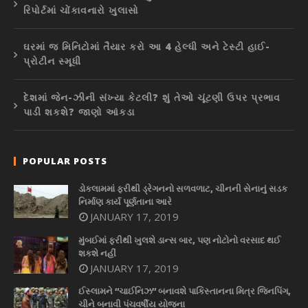
રિપોર્ટમાં ચોંકાવનારો ખુલાસો
ઘરમાં જ મિનિટોમાં તૈયાર કરો આ 4 હેલ્ધી અને ટેસ્ટી હાઈ-
પ્રોટીન સ્મૂધી
દેશમાં જેન-ઝીની સંખ્યા કેટલી? શું તેઓ ચૂંટણી ઉપર પ્રભાવ
પાડી શકશે? જાણો આંકડા
POPULAR POSTS
ડોકલામમાં ફરીથી ડ્રેગનનો સળવળાટ, ચીનની સેનાનું સડક
નિર્માણ કાર્ય પૂર્ણતાના આરે
JANUARY 17, 2019
મુંબઈમાં ફરીથી ખુલશે ડાન્સ બાર, પણ નોટોનો વરસાદ થઈ
શકશે નહીં
JANUARY 17, 2019
ઈસ્લામને “ચાઈનિઝ” બનાવશે પાકિસ્તાનના મિત્ર જિનપિંગ,
ચીને બનાવી પંચવર્ષીય યોજના