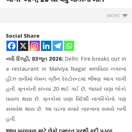
MORE
Social Share
નવી દિલ્હી, 03જૂન 2026:
Delhi: Fire breaks out in
a restaurant in Malviya Nagar માલવિયા નગરના
હૌઝ રાનીમાં લેમન ગ્રીન રેસ્ટોરન્ટમાં ભીષણ આગ લાગી
હતી. મૃતકોની સંખ્યા 20 થઈ ગઈ છે, જ્યારે ઘણા લોકો
ઘાયલ થયા છે. મૃતકોમાં ઘણા વિદેશી નાગરિકોનો પણ
NOW VIEWING
સમાવેશ થાય છે. આ ઘટના સવારે નાસ્તાના સમયે બની
દિલ્હી: માલવિયા નગરની એક રેસ્ટોરન્ટમાં લાગી આગ, 20 થી વધુ
ઘરે
હતી.
લોકોના મોત
Ju
જીવ બચાવવા માટે લેકો ઇમારત પરથી કૂદી પડ્યા
June
3,