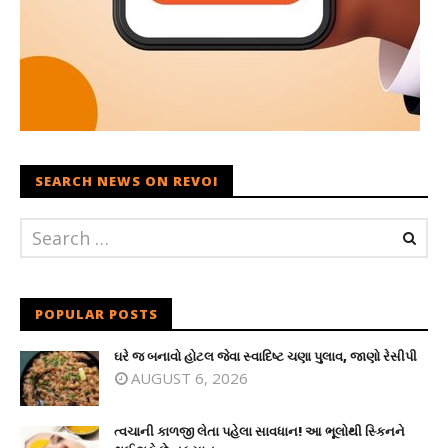
SEARCH NEWS ON REVOI
POPULAR POSTS
ઘરે જ બનાવો હોટલ જેવા સ્વાદિષ્ટ ચણા પુલાવ, જાણો રેસીપી
AUGUST 6, 2026
ત્વચાની કાળજી લેતા પહેલા સાવધાન! આ ભૂલોથી સ્કિનને