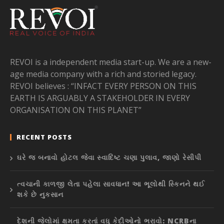
REVOI is a independent media start-up. We are a new-
age media company with a rich and storied legacy.
REVOI believes : “INFACT EVERY PERSON ON THIS
EARTH IS ARGUABLY A STAKEHOLDER IN EVERY
ORGANISATION ON THIS PLANET”
RECENT POSTS
ઘરે જ બનાવો હોટલ જેવા સ્વાદિષ્ટ ચણા પુલાવ, જાણો રેસીપી
ત્વચાની કાળજી લેતા પહેલા સાવધાન! આ ભૂલોથી સ્કિનને થઈ
શકે છે નુકસાન
દેશની જેલોમાં ક્ષમતા કરતાં વધુ કેદીઓનો ભરાવો: NCRBના