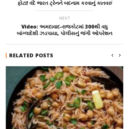
ફોટા! વંદે ભારત ટ્રેનને બદનામ કરવાનું કાતવરું
NEXT
Video: અમદાવાદ-રાજકોટમાં 300થી વધુ
બાંગ્લાદેશી ઝડપાયા, પોલીસનું જંગી ઓપરેશન
RELATED POSTS