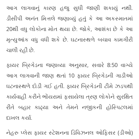
આગ લાગવાનું કારણ હજુ સુધી જાણી શકાયું નથી.
ડીસીપી અનંત મિત્તલે જણાવ્યું હતું કે આ અકસ્માતમાં
20થી વધુ લોકોના મોત થયા છે. જોકે, આશંકા છે કે આ
મૃત્યુઆંક વધુ વધી શકે છે. ઘટનાસ્થળે બચાવ કામગીરી
ચાલી રહી છે.
ફાયર બ્રિગેડના જણાવ્યા અનુસાર, સવારે 8:50 વાગ્યે
આગ લાગવાની જાણ થતાં 10 ફાયર બ્રિગેડની ગાડીઓ
ઘટનાસ્થળે દોડી ગઈ હતી. ફાયર બ્રિગેડની ટીમે ઝડપથી
કાર્યવાહી કરીને ભોંયરામાં ફસાયેલા ત્રણ લોકોને સુરક્ષિત
રીતે બહાર કાઢ્યા અને તેમને નજીકની હોસ્પિટલમાં
દાખલ કર્યા.
નેહરુ પ્લેસ ફાયર સ્ટેશનના ડિવિઝનલ ઓફિસર (ડીઓ)