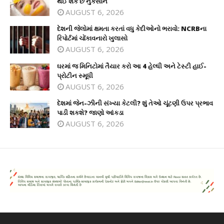
થઈ શકે છે નુકસાન
AUGUST 6, 2026
દેશની જેલોમાં ક્ષમતા કરતાં વધુ કેદીઓનો ભરાવો: NCRBના
રિપોર્ટમાં ચોંકાવનારો ખુલાસો
AUGUST 6, 2026
ઘરમાં જ મિનિટોમાં તૈયાર કરો આ 4 હેલ્ધી અને ટેસ્ટી હાઈ-
પ્રોટીન સ્મૂધી
AUGUST 6, 2026
દેશમાં જેન-ઝીની સંખ્યા કેટલી? શું તેઓ ચૂંટણી ઉપર પ્રભાવ
પાડી શકશે? જાણો આંકડા
AUGUST 6, 2026