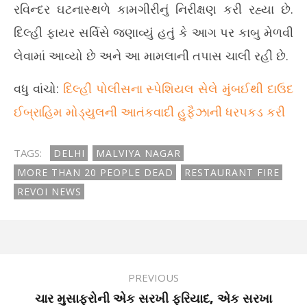
રવિન્દર ઘટનાસ્થળે કામગીરીનું નિરીક્ષણ કરી રહ્યા છે.
દિલ્હી ફાયર સર્વિસે જણાવ્યું હતું કે આગ પર કાબુ મેળવી
લેવામાં આવ્યો છે અને આ મામલાની તપાસ ચાલી રહી છે.
વધુ વાંચો:
દિલ્હી પોલીસના સ્પેશિયલ સેલે મુંબઈથી દાઉદ
ઈબ્રાહિમ મોડ્યુલની આતંકવાદી હુફૈઝાની ધરપકડ કરી
TAGS:
DELHI
MALVIYA NAGAR
MORE THAN 20 PEOPLE DEAD
RESTAURANT FIRE
REVOI NEWS
PREVIOUS
ચાર મુસાફરોની એક સરખી ફરિયાદ, એક સરખા