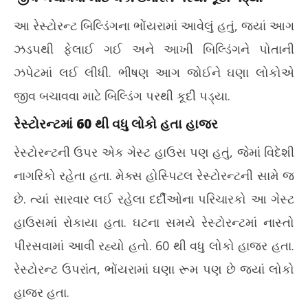
3,
20
આ રેસ્ટોરન્ટ બિલ્ડિંગના ભોંયરામાં આવેલું હતું, જ્યાં આગ
2026
ઝડપથી ફેલાઈ ગઈ અને આખી બિલ્ડિંગને પોતાની
ઝપેટમાં લઈ લીધી. ભીષણ આગ જોઈને ઘણા લોકોએ
જીવ બચાવવા માટે બિલ્ડિંગ પરથી કૂદી પડ્યા.
રેસ્ટોરન્ટમાં 60 થી વધુ લોકો હતા હાજર
રેસ્ટોરન્ટની ઉપર એક ગેસ્ટ હાઉસ પણ હતું, જેમાં વિદેશી
નાગરિકો રહેતા હતા. મેક્સ હોસ્પિટલ રેસ્ટોરન્ટની સામે જ
છે. ત્યાં સારવાર લઈ રહેલા દર્દીઓના પરિચારકો આ ગેસ્ટ
હાઉસમાં રોકાયા હતા. ઘટના સમયે રેસ્ટોરન્ટમાં નાસ્તો
પીરસવામાં આવી રહ્યો હતો. 60 થી વધુ લોકો હાજર હતા.
રેસ્ટોરન્ટ ઉપરાંત, ભોંયરામાં ઘણા રૂમ પણ છે જ્યાં લોકો
હાજર હતા.