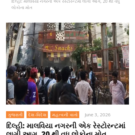
દિલ્હી: માલવિયા નગરની એક રેસ્ટોરન્ટમાં લાગી આગ, 20 થી વધુ
લોકોના મોત
June 3, 2026
ગુજરાતી
દેશ-વિદેશ
મહત્વની વાતો
દિલ્હી: માલવિયા નગરની એક રેસ્ટોરન્ટમાં
લાગી આગ, 20 થી વધુ લોકોના મોત