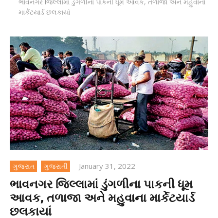
ભાવનગર જિલ્લામાં ડુંગળીના પાકની ધૂમ આવક, તળાજા અને મહુવાના
માર્કેટયાર્ડ છલકાયાં
January 31, 2022
ગુજરાત
ગુજરાતી
ભાવનગર જિલ્લામાં ડુંગળીના પાકની ધૂમ
આવક, તળાજા અને મહુવાના માર્કેટયાર્ડ
છલકાયાં