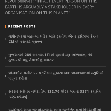
REVOI believes : “INFACT EVERY PERSON ON THIS
EARTH IS ARGUABLY A STAKEHOLDER IN EVERY
ORGANISATION ON THIS PLANET”
RECENT POSTS
ગાંધીનગરમાં મહાત્મા મંદિર ખાતે ટ્રાવેલ એન્ડ ટુરિઝમ ફેરનો
CMએ કરાવ્યો પ્રારંભ
ગુજરાતમાં 289 સરકારી ITIમાં વૃક્ષારોપણ અભિયાન, 10
હજારથી વધુ રોપાઓનું વાવેતર
એનાલોગ પનીર પર પ્રતિબંધ મુકાયા બાદ અમદાવાદમાં મ્યુનિએ
પાડ્યા દરોડા
સરદાર સરોવર નર્મદા ડેમ 132.70 મીટર ભરાતા 3271 ક્યુસેક
પાણી છોડાયું
વડોદરામાં રાજા રામમોહનરાય શાળા જર્જરિત થતાં વિદ્યાર્થીઓ