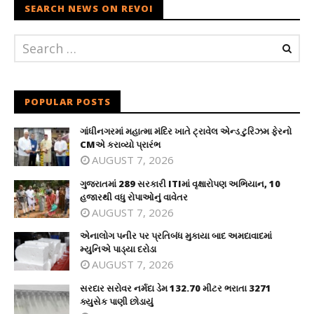
SEARCH NEWS ON REVOI
POPULAR POSTS
ગાંધીનગરમાં મહાત્મા મંદિર ખાતે ટ્રાવેલ એન્ડ ટુરિઝમ ફેરનો
CMએ કરાવ્યો પ્રારંભ
AUGUST 7, 2026
ગુજરાતમાં 289 સરકારી ITIમાં વૃક્ષારોપણ અભિયાન, 10
હજારથી વધુ રોપાઓનું વાવેતર
AUGUST 7, 2026
એનાલોગ પનીર પર પ્રતિબંધ મુકાયા બાદ અમદાવાદમાં
મ્યુનિએ પાડ્યા દરોડા
AUGUST 7, 2026
સરદાર સરોવર નર્મદા ડેમ 132.70 મીટર ભરાતા 3271
ક્યુસેક પાણી છોડાયું