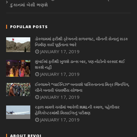
દુકાનમાં બેસી ભણશે
POPULAR POSTS
ડોકલામમાં ફરીથી ડ્રેગનનો સળવળાટ, ચીનની સેનાનું સડક
નિર્માણ કાર્ય પૂર્ણતાના આરે
JANUARY 17, 2019
મુંબઈમાં ફરીથી ખુલશે ડાન્સ બાર, પણ નોટોનો વરસાદ થઈ
શકશે નહીં
JANUARY 17, 2019
ઈસ્લામને “ચાઈનિઝ” બનાવશે પાકિસ્તાનના મિત્ર જિનપિંગ,
ચીને બનાવી પંચવર્ષીય યોજના
JANUARY 17, 2019
રફાલ મામલે ચર્ચામાં આવેલી HALની કમાલ, પહેલીવાર
હેલિકોપ્ટરમાંથી મિસાઈલનું પરીક્ષણ
JANUARY 17, 2019
ABOUT REVOI