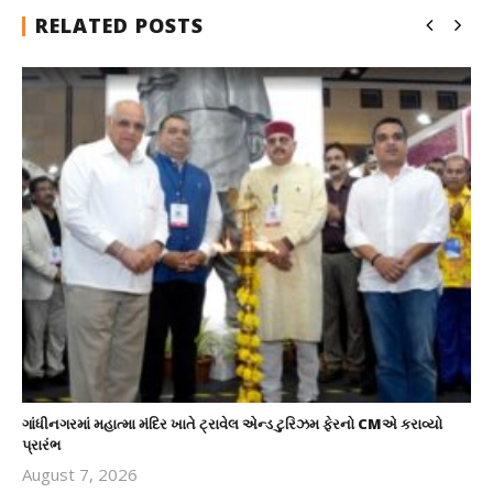
RELATED POSTS
ગાંધીનગરમાં મહાત્મા મંદિર ખાતે ટ્રાવેલ એન્ડ ટુરિઝમ ફેરનો CMએ કરાવ્યો
પ્રારંભ
August 7, 2026