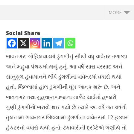
MORE
Social Share
ભાવનગરઃ ગોહિલવાડમાં ડુંગળીનું સૌથી વધુ વાવેતર તળાજા
અને મહુવા પંથકમાં થયું હતું. આ વર્ષે સારા વરસાદ અને
સાનુકૂળ હવામાનને લીધે ડુંગળીના વાવેતરમાં વધારો થયો
હતો. જિલ્લામાં હાલ ડુંગળીની ધૂમ આવક શરૂ છે. અને
ભાવનગર તથા મુહવા-તળાજાના માર્કેટ યાર્ડમાં હજારો
NOW VIEWING
ગુણી ડુંગળીનો ભરાવો થઇ ગયો છે ત્યારે આ વર્ષે ગત વર્ષની
ભાવનગર જિલ્લામાં ડુંગળીના પાકની ધૂમ આવક, તળાજા અને મહુવાના
ગાં
તુલનામાં ભાવનગર જિલ્લામાં ડુંગળીના વાવેતરમાં 12 હજાર
માર્કેટયાર્ડ છલકાયાં
કરાવ
હેકટરનો વધારો થયો હતો. ટકાવારીની દ્રષ્ટિએ ગણીયે તો
January
Ja