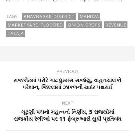
TAGS:
BHAVNAGAR DISTRICT
MAHUVA
MARKETYARD FLOODED
ONION CROPS
REVENUE
TALAJA
PREVIOUS
રાજકોટમાં પરોઢે ગાઢ ધુમ્મસ સર્જાયુ, વાહનચાલકો
પરેશાન, જિલ્લામાં ઝાકળની ચાદર પથરાઈ
NEXT
ચૂંટણી પંચનો મહત્વનો નિર્ણય, 5 રાજ્યોમાં
રાજકીય રેલીઓ પર 11 ફેબ્રુઆરી સુધી પ્રતિબંધ