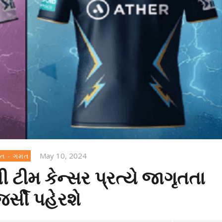
May 10, 2024
ત - ગમત
 ટીમ કેન્સર પ્રત્યે જાગૃતતા
ર્સી પહેરશે