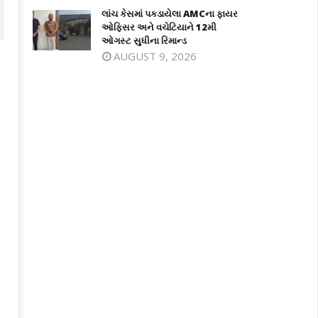
લાંચ કેસમાં પકડાયેલા AMCના ફાયર
ઓફિસર અને વચેટિયાને 12મી
ઓગસ્ટ સુધીના રિમાન્ડ
AUGUST 9, 2026
વાણના નગરા ગામે નદીમાં નહાવા પડેલા 4
હીલ સ્ટેશન સાપુતારા ખાતે મોન્સુન
વાનોના ડૂબી જતા મોત
ફેસ્ટિવલનો દબદબાભેર થયો પ્રારંભ
ay
May
0,
10,
024
2024