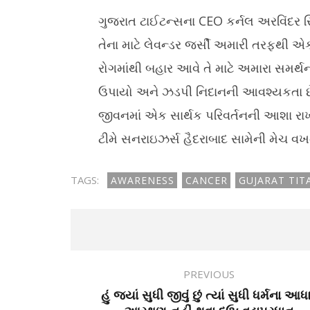
ગુજરાત ટાઈટન્સના CEO કર્નલ અરવિંદર સિં
તેના માટે લેવન્ડર જર્સી અમારી તરફથી એ
રોગમાંથી બહાર આવે તે માટે અમારા સમર્થન
ઉપાયો અને ઝડપી નિદાનની આવશ્યકતા છે
જીવનમાં એક સાર્થક પરિવર્તનની આશા રા
ટીમે સનરાઇઝર્સ હૈદરાબાદ સામેની મેચ વખ
TAGS:
AWARENESS
CANCER
GUJARAT TIT
PREVIOUS
હું જ્યાં સુધી જીવું છું ત્યાં સુધી ધર્મના આધા