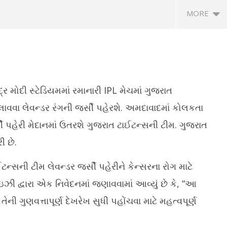
MORE
ર મોદી સ્ટેડિયમમાં રમાનારી IPL મેચમાં ગુજરાત
લાવવા લેવન્ડર રંગની જર્સી પહેરશે. અમદાવાદમાં કોલકતા
્સી પહેરી મેદાનમાં ઉતરશે ગુજરાત ટાઈટન્સની ટીમ. ગુજરાત
શાળાઓના ધો. 3થી 8ના
લાંચ કેસમાં પકડાયેલા AMCના ફાયર
વઢ
 છે.
 માટે પરીક્ષાનું ટાઈમ ટેબલ
ઓફિસર અને વચેટિયાને 12મી ઓગસ્ટ
યુ
ં
સુધીના રિમાન્ડ
M
ન્સની ટીમ લેવન્ડર જર્સી પહેરીને કેન્સરના રોગ માટે
May
1
10,
2
ઇઝી દ્વારા એક નિવેદનમાં જણાવવામાં આવ્યું છે કે, “આ
2024
તેની ગુણવત્તાપૂર્ણ દેખરેખ સુધી પહોંચવા માટે મહત્વપૂર્ણ