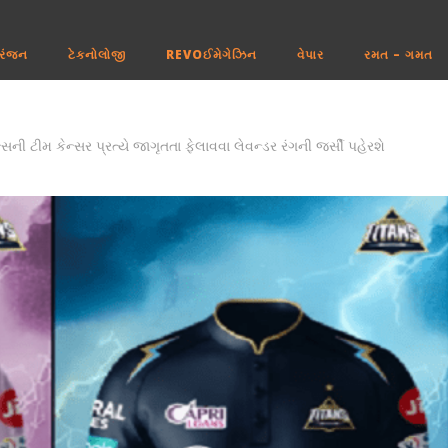
રંજન
ટેકનોલોજી
REVOઈમેગેઝિન
વેપાર
રમત – ગમત
સની ટીમ કેન્સર પ્રત્યે જાગૃતતા ફેલાવવા લેવન્ડર રંગની જર્સી પહેરશે