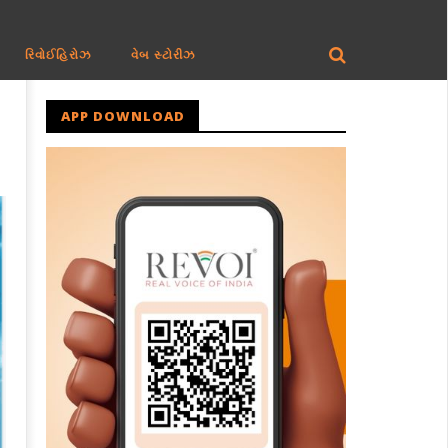
રિવોઈહિરોઝ
વેબ સ્ટોરીઝ
APP DOWNLOAD