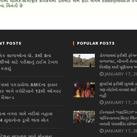
NT POSTS
POPULAR POSTS
મિક શાળાઓના ધો. 3થી 8ના
ડોકલામમાં ફરીથી ડ્રેગ
સળવળાટ, ચીનની સેનાન
ર્થીઓ માટે પરીક્ષાનું ટાઈમ ટેબલ
નિર્માણ કાર્ય પૂર્ણતાના 
કરાયું
JANUARY 17, 2
મુંબઈમાં ફરીથી ખુલશે ડ
કેસમાં પકડાયેલા AMCના ફાયર
પણ નોટોનો વરસાદ થઈ
ર અને વચેટિયાને 12મી ઓગસ્ટ
નહીં
 રિમાન્ડ
JANUARY 17, 2
ઈસ્લામને “ચાઈનિઝ” 
ના નગરા ગામે નદીમાં નહાવા
પાકિસ્તાનના મિત્ર જિન
 4 યુવાનોના ડૂબી જતા મોત
બનાવી પંચવર્ષીય યોજન
JANUARY 17, 2
ટેશન સાપુતારા ખાતે મોન્સુન