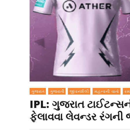
ગુજરાત
ગુજરાતી
જીવનશૈલી
મહત્વની વાતો
રમ
IPL: ગુજરાત ટાઈટન્સની
ફેલાવવા લેવન્ડર રંગની જ