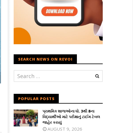
SEARCH NEWS ON REVOI
POPULAR POSTS
પ્રાથમિક શાળાઓના ધો. 3થી 8ના
વિદ્યાર્થીઓ માટે પરીક્ષાનું ટાઈમ ટેબલ
જાહેર કરાયું
AUGUST 9, 2026