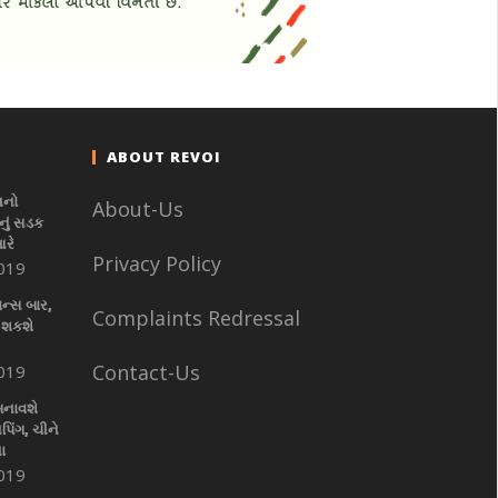
ABOUT REVOI
નનો
About-Us
ું સડક
આરે
Privacy Policy
019
ાન્સ બાર,
Complaints Redressal
 શકશે
Contact-Us
019
બનાવશે
પિંગ, ચીને
ા
019