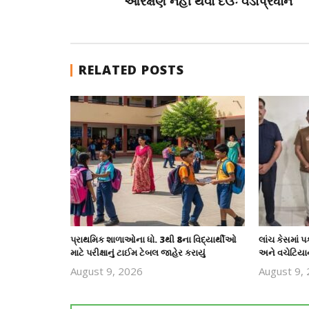
આરક્ષણ નહીં થવા દઉઃ વડાપ્રધાન
RELATED POSTS
પ્રાથમિક શાળાઓના ધો. 3થી 8ના વિદ્યાર્થીઓ
લાંચ કેસમાં
માટે પરીક્ષાનું ટાઈમ ટેબલ જાહેર કરાયું
અને વચેટિયાન
August 9, 2026
August 9,
revoi
editor