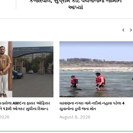
કેજરિવાલ, સુપ્રીમ કોર્ટે વચગાળાના જામીન
આપ્યાં
 પકડાયેલા AMCના ફાયર ઓફિસર
વઢવાણના નગરા ગામે નદીમાં નહાવા પડેલા 4
ે 12મી ઓગસ્ટ સુધીના રિમાન્ડ
યુવાનોના ડૂબી જતા મોત
 2026
August 8, 2026
revoi
revoi
editor
editor