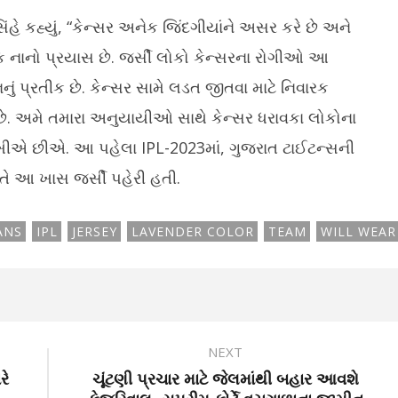
હે કહ્યું, “કેન્સર અનેક જિંદગીયાંને અસર કરે છે અને
ક નાનો પ્રયાસ છે. જર્સી લોકો કેન્સરના રોગીઓ આ
નું પ્રતીક છે. કેન્સર સામે લડત જીતવા માટે નિવારક
. અમે તમારા અનુયાયીઓ સાથે કેન્સર ધરાવકા લોકોના
ખીએ છીએ. આ પહેલા IPL-2023માં, ગુજરાત ટાઈટન્સની
તે આ ખાસ જર્સી પહેરી હતી.
ANS
IPL
JERSEY
LAVENDER COLOR
TEAM
WILL WEAR
NEXT
રે
ચૂંટણી પ્રચાર માટે જેલમાંથી બહાર આવશે