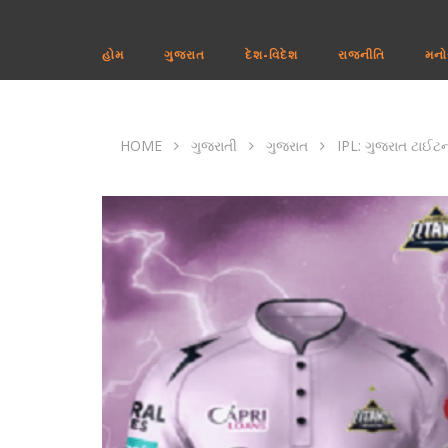
હોમ
ગુજરાત
દેશ-વિદેશ
રાજનીતિ
મનો
HOME
ગુજરાતી
ગુજરાત
IPL: ગુજરાત ટાઈટન્