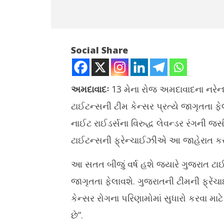
Social Share
અમદાવાદઃ
13 મેના રોજ અમદાવાદના નરેન્દ્
ટાઈટન્સની ટીમ કેન્સર પ્રત્યે જાગૃતતા ફે
NOW VIEWING
નાઈટ રાઈડર્સના વિરુદ્ધ લેવન્ડર રંગની જર
IPL: ગુજરાત ટાઈટન્સની ટીમ કેન્સર
પ્રાથમિક 
ટાઈટન્સની ફ્રેન્ચાઈઝીએ આ જાહેરાત કરી
પ્રત્યે જાગૃતતા ફેલાવવા લેવન્ડર રંગની
વિદ્યાર્થીઓ
જર્સી પહેરશે
જાહેર કરાયુ
આ સતત બીજું વર્ષ હશે જ્યારે ગુજરાત ટાઈટ
May
May
10,
10,
જાગૃતતા ફેલાવશે. ગુજરાતની ટીમની ફ્રેંચા
2024
2024
કેન્સર રોગના પરિણામોમાં સુધારો કરવા માટે 
છે”.