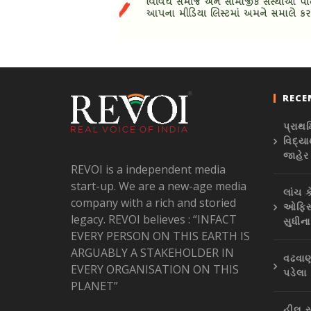
RECE
પ્રાથ
વિદ્યા
જાહેર 
REVOI is a independent media
start-up. We are a new-age media
લાંચ 
company with a rich and storied
ઓફિસ
legacy. REVOI believes : “INFACT
સુધીના
EVERY PERSON ON THIS EARTH IS
ARGUABLY A STAKEHOLDER IN
વઢવાણ
EVERY ORGANISATION ON THIS
પડેલા
PLANET”
હીલ સ્