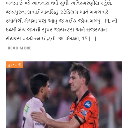
બન્યા છે જે આવનારા વર્ષો સુધી અવિસ્મરણીય રહેશે.
જયપુરના સવાઈ માનસિંહ સ્ટેડિયમ ખાતે મંગળવારે
રમાયેલી મેચમાં પણ આવું જ કંઈક જોવા મળ્યું. IPL ની
64મી મેચ લખનૌ સુપર જાયન્ટ્સ અને રાજસ્થાન
રોયલ્સ વચ્ચે રમાઈ હતી. આ મેચમાં, 15 […]
READ MORE
ગુજરાતી