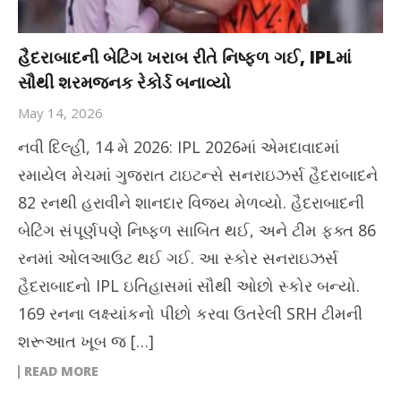
હૈદરાબાદની બેટિંગ ખરાબ રીતે નિષ્ફળ ગઈ, IPLમાં
સૌથી શરમજનક રેકોર્ડ બનાવ્યો
May 14, 2026
નવી દિલ્હી, 14 મે 2026: IPL 2026માં એમદાવાદમાં
રમાયેલ મેચમાં ગુજરાત ટાઇટન્સે સનરાઇઝર્સ હૈદરાબાદને
82 રનથી હરાવીને શાનદાર વિજય મેળવ્યો. હૈદરાબાદની
બેટિંગ સંપૂર્ણપણે નિષ્ફળ સાબિત થઈ, અને ટીમ ફક્ત 86
રનમાં ઓલઆઉટ થઈ ગઈ. આ સ્કોર સનરાઇઝર્સ
હૈદરાબાદનો IPL ઇતિહાસમાં સૌથી ઓછો સ્કોર બન્યો.
169 રનના લક્ષ્યાંકનો પીછો કરવા ઉતરેલી SRH ટીમની
શરૂઆત ખૂબ જ […]
READ MORE