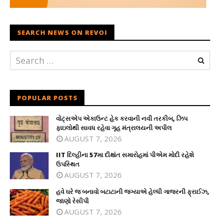
SEARCH NEWS ON REVOI
POPULAR POSTS
વોટ્સએપ એકાઉન્ટ હેક કરવાની નવી તરકીબ, ઝિપ
ફાઇલોથી સાવધ રહેવા ગૃહ મંત્રાલયની અપીલ
AUGUST 7, 2026
IIT દિલ્હીના 57મા દીક્ષાંત સમારોહમાં પીએમ મોદી રહેશે
ઉપસ્થિત
AUGUST 7, 2026
હવે ઘરે જ બનાવો બટાટાની જગ્યાએ હેલ્ધી ગાજરની ફ્રાઈઝ,
જાણો રેસીપી
AUGUST 7, 2026