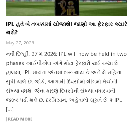
IPL હવે બે તબક્કામાં યોજાશે! જાણો આ ફેરફાર ક્યારે
થશે?
May 27, 2026
નવી દિલ્હી, 27 મે 2026: IPL will now be held in two
phases આઈપીએલ અંગે મોટા ફેરફારો થઈ રહ્યા છે.
હાલમાં, IPL માર્ચના અંતમાં શરૂ થાય છે અને મે મહિના
સુધી ચાલે છે. જોકે, આગામી દિવસોમાં લીગમાં મેચોની
સંખ્યા વધશે, જેના કારણે દિવસોની સંખ્યા વધારવાની
જરૂર પડી શકે છે. દરમિયાન, અહેવાલો સૂચવે છે કે IPL
[…]
READ MORE