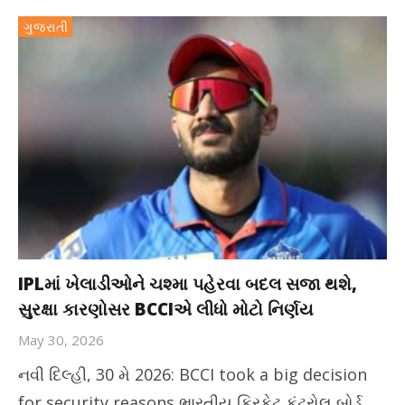
ગુજરાતી
IPLમાં ખેલાડીઓને ચશ્મા પહેરવા બદલ સજા થશે,
સુરક્ષા કારણોસર BCCIએ લીધો મોટો નિર્ણય
May 30, 2026
નવી દિલ્હી, 30 મે 2026: BCCI took a big decision
for security reasons ભારતીય ક્રિકેટ કંટ્રોલ બોર્ડ