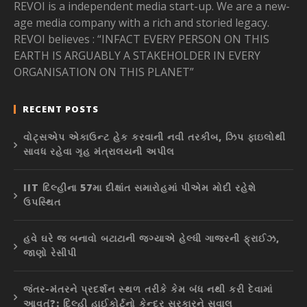
REVOI is a independent media start-up. We are a new-
age media company with a rich and storied legacy.
REVOI believes : “INFACT EVERY PERSON ON THIS
EARTH IS ARGUABLY A STAKEHOLDER IN EVERY
ORGANISATION ON THIS PLANET”
RECENT POSTS
વોટ્સએપ એકાઉન્ટ હેક કરવાની નવી તરકીબ, ઝિપ ફાઇલોથી
સાવધ રહેવા ગૃહ મંત્રાલયની અપીલ
IIT દિલ્હીના 57મા દીક્ષાંત સમારોહમાં પીએમ મોદી રહેશે
ઉપસ્થિત
હવે ઘરે જ બનાવો બટાટાની જગ્યાએ હેલ્ધી ગાજરની ફ્રાઈઝ,
જાણો રેસીપી
જંતર-મંતરને પ્રદર્શન સ્થળ તરીકે કેમ બંધ નથી કરી દેવામાં
આવતું?: દિલ્હી હાઈકોર્ટનો કેન્દ્ર સરકારને સવાલ