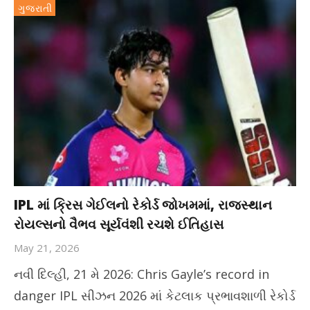
ગુજરાતી
IPL માં ક્રિસ ગેઈલનો રેકોર્ડ જોખમમાં, રાજસ્થાન
રોયલ્સનો વૈભવ સૂર્યવંશી રચશે ઈતિહાસ
May 21, 2026
નવી દિલ્હી, 21 મે 2026: Chris Gayle’s record in
danger IPL સીઝન 2026 માં કેટલાક પ્રભાવશાળી રેકોર્ડ