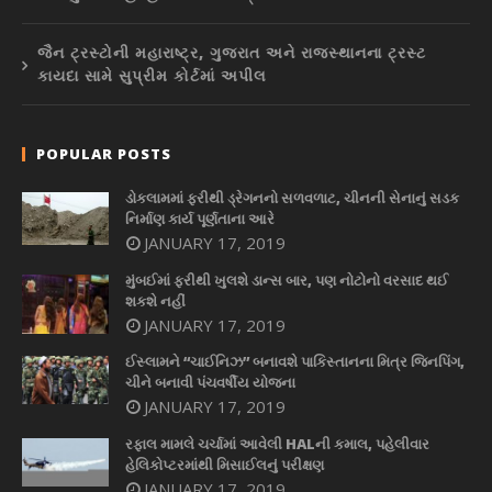
જૈન ટ્રસ્ટોની મહારાષ્ટ્ર, ગુજરાત અને રાજસ્થાનના ટ્રસ્ટ
કાયદા સામે સુપ્રીમ કોર્ટમાં અપીલ
POPULAR POSTS
ડોકલામમાં ફરીથી ડ્રેગનનો સળવળાટ, ચીનની સેનાનું સડક
નિર્માણ કાર્ય પૂર્ણતાના આરે
JANUARY 17, 2019
મુંબઈમાં ફરીથી ખુલશે ડાન્સ બાર, પણ નોટોનો વરસાદ થઈ
શકશે નહીં
JANUARY 17, 2019
ઈસ્લામને “ચાઈનિઝ” બનાવશે પાકિસ્તાનના મિત્ર જિનપિંગ,
ચીને બનાવી પંચવર્ષીય યોજના
JANUARY 17, 2019
રફાલ મામલે ચર્ચામાં આવેલી HALની કમાલ, પહેલીવાર
હેલિકોપ્ટરમાંથી મિસાઈલનું પરીક્ષણ
JANUARY 17, 2019