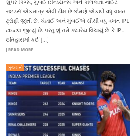
સુપર કિંગ્સ, મુંબઈ ઇન્ડિયન્સ અને કોલકાતા નાઈટ
રાઇડર્સ એકમાત્ર એવી ટીમ છે જેમણે એકથી વધુ વખત
ટ્રોફી જીતી છે. ચેન્નાઈ અને મુંબઈએ સૌથી વધુ વખત IPL
ટાઇટલ જીત્યું છે. પરંતુ શું તમે ક્યારેય વિચાર્યું છે કે IPL
ઇતિહાસમાં કઈ […]
READ MORE
ગુજરાતી