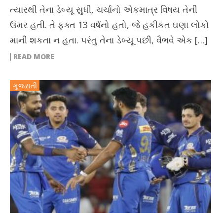
ત્યારથી તેના ડેબ્યૂ સુધી, ચર્ચાનો એકમાત્ર વિષય તેની
ઉંમર હતી. તે ફક્ત 13 વર્ષનો હતો, જે હકીકત ઘણા લોકો
માની શકતા ન હતા. પરંતુ તેના ડેબ્યૂ પછી, વૈભવે એક […]
READ MORE
ગુજરાતી