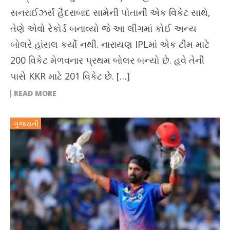
સનરાઈઝર્સ હૈદરાબાદ સામેની પોતાની એક વિકેટ સાથે,
તેણે એવો રેકોર્ડ બનાવ્યો જે આ લીગમાં કોઈ અન્ય
બોલરે હાંસલ કર્યો નથી. નારાયણ IPLમાં એક ટીમ માટે
200 વિકેટ મેળવનાર પ્રથમ બોલર બન્યો છે. હવે તેની
પાસે KKR માટે 201 વિકેટ છે. […]
READ MORE
ગુજરાતી