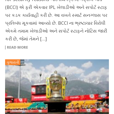
(BCCI) એ ફરી એકવાર IPL ખેલાડીઓ અને સપોર્ટ સ્ટાફ
પર કડક કાર્યવાહી કરી છે. આ વખતે સ્માર્ટ સનગ્લાસ પર
પ્રતિબંધ મૂકવામાં આવ્યો છે. BCCI ના ભ્રષ્ટાચાર વિરોધી
એકમે તમામ ખેલાડીઓ અને સપોર્ટ સ્ટાફને નોટિસ જારી
કરી છે, જેમાં તેમને […]
READ MORE
ગુજરાતી