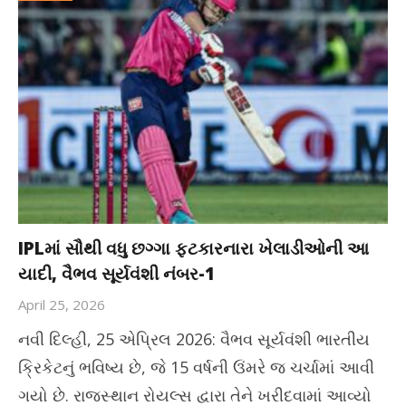
IPLમાં સૌથી વધુ છગ્ગા ફટકારનારા ખેલાડીઓની આ
યાદી, વૈભવ સૂર્યવંશી નંબર-1
April 25, 2026
નવી દિલ્હી, 25 એપ્રિલ 2026: વૈભવ સૂર્યવંશી ભારતીય
ક્રિકેટનું ભવિષ્ય છે, જે 15 વર્ષની ઉંમરે જ ચર્ચામાં આવી
ગયો છે. રાજસ્થાન રોયલ્સ દ્વારા તેને ખરીદવામાં આવ્યો