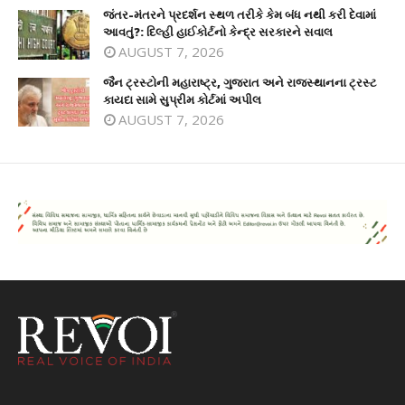
જંતર-મંતરને પ્રદર્શન સ્થળ તરીકે કેમ બંધ નથી કરી દેવામાં
આવતું?: દિલ્હી હાઈકોર્ટનો કેન્દ્ર સરકારને સવાલ
AUGUST 7, 2026
જૈન ટ્રસ્ટોની મહારાષ્ટ્ર, ગુજરાત અને રાજસ્થાનના ટ્રસ્ટ
કાયદા સામે સુપ્રીમ કોર્ટમાં અપીલ
AUGUST 7, 2026