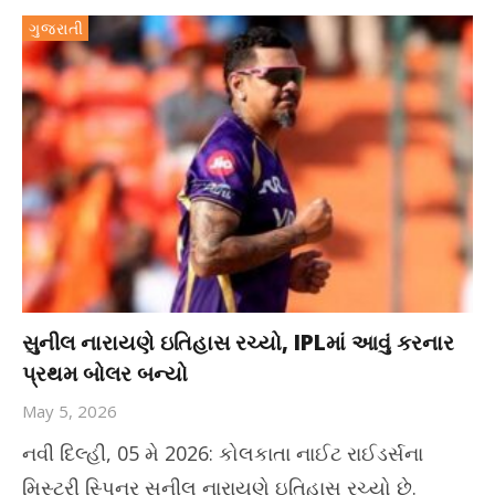
ગુજરાતી
સુનીલ નારાયણે ઇતિહાસ રચ્યો, IPLમાં આવું કરનાર
પ્રથમ બોલર બન્યો
May 5, 2026
નવી દિલ્હી, 05 મે 2026: કોલકાતા નાઈટ રાઈડર્સના
મિસ્ટ્રી સ્પિનર ​​સુનીલ નારાયણે ઇતિહાસ રચ્યો છે.