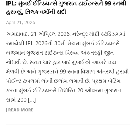
IPL: મુંબઈ ઈન્ડિયન્સે ગુજરાત ટાઈટન્સને 99 રનથી
હરાવ્યું, તિલક વર્માની સદી
April 21, 2026
અમદાવાદ, 21 એપ્રિલ 2026: નરેન્દ્ર મોદી સ્ટેડિયમમાં
રમાયેલી IPL 2026ની 30મી મેચમાં મુંબઈ ઈન્ડિયન્સે
યજમાન ગુજરાત ટાઈટન્સ વિરુદ્ધ એકતરફી જીત
નોંધાવી છે. સતત ચાર હાર બાદ મુંબઈએ આખરે લય
મેળવી છે અને ગુજરાતને 99 રનના વિશાળ અંતરથી હરાવી
પોઈન્ટ ટેબલમાં લાંબી છલાંગ લગાવી છે. પ્રથમ બેટિંગ
કરતા મુંબઈ ઈન્ડિયન્સે નિર્ધારિત 20 ઓવરમાં ગુજરાત
સામે 200 […]
READ MORE