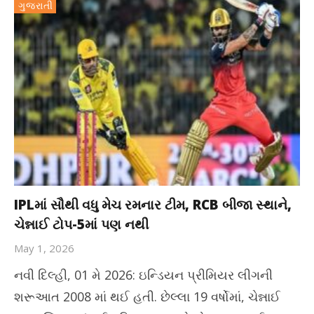
ગુજરાતી
IPLમાં સૌથી વધુ મેચ રમનાર ટીમ, RCB બીજા સ્થાને,
ચેન્નાઈ ટોપ-5માં પણ નથી
May 1, 2026
નવી દિલ્હી, 01 મે 2026: ઇન્ડિયન પ્રીમિયર લીગની
શરૂઆત 2008 માં થઈ હતી. છેલ્લા 19 વર્ષોમાં, ચેન્નાઈ