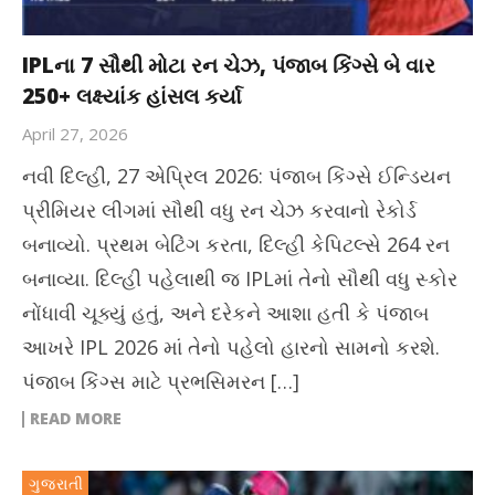
IPLના 7 સૌથી મોટા રન ચેઝ, પંજાબ કિંગ્સે બે વાર
250+ લક્ષ્યાંક હાંસલ કર્યા
April 27, 2026
નવી દિલ્હી, 27 એપ્રિલ 2026: પંજાબ કિંગ્સે ઈન્ડિયન
પ્રીમિયર લીગમાં સૌથી વધુ રન ચેઝ કરવાનો રેકોર્ડ
બનાવ્યો. પ્રથમ બેટિંગ કરતા, દિલ્હી કેપિટલ્સે 264 રન
બનાવ્યા. દિલ્હી પહેલાથી જ IPLમાં તેનો સૌથી વધુ સ્કોર
નોંધાવી ચૂક્યું હતું, અને દરેકને આશા હતી કે પંજાબ
આખરે IPL 2026 માં તેનો પહેલો હારનો સામનો કરશે.
પંજાબ કિંગ્સ માટે પ્રભસિમરન […]
READ MORE
ગુજરાતી