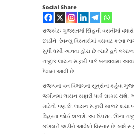
Social Share
રાજકોટઃ ગુજરાતમાં સિંહની વસતીમાં વધાર
છાડીને રેવન્યુ વિસ્તારોમાં વસવાટ કરવા લા
NOW VIEWING
સુધી ધસી આવતા હોય છે ત્યારે હવે કચ્છ
સૌરાષ્ટ્રના ઊના અને કચ્છના નારાયણ
ઘરે બનાવો 
નજીક લાયન સફારી પાર્ક બનાવવામાં આવશે. 
સરોવર પાસે લાયન સફારી પાર્ક બનાવાશે
જાણો રેસી
દેવામાં આવી છે.
August
August
1,
1,
2024
2024
રાજ્યના વન વિભાગના સૂત્રોના કહેવા મુ
જમીનમાં લાયન સફારી પાર્ક સાકાર થશે, અને
માટેનો પણ છે. લાયન સફારી સાકાર થયા બાદ
વિહરતા જોઈ શકાશે. આ ઉપરાંત ઊના નજીક
જંગલને અડીને આવેલો વિસ્તાર છે. બન્ને સફા