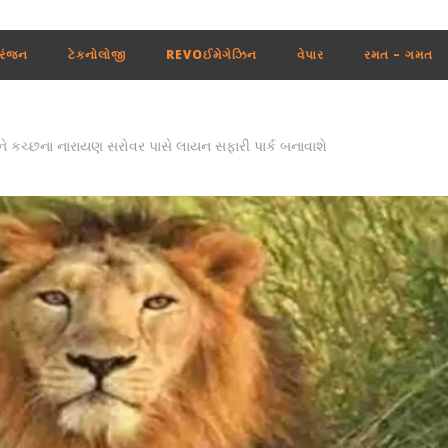
રંજન
ટેકનોલોજી
REVOઈમેગેઝિન
વેપાર
રમત – ગમત
ને કચ્છના નારાયણ સરોવર પાસે લાયન સફારી પાર્ક બનાવાશે