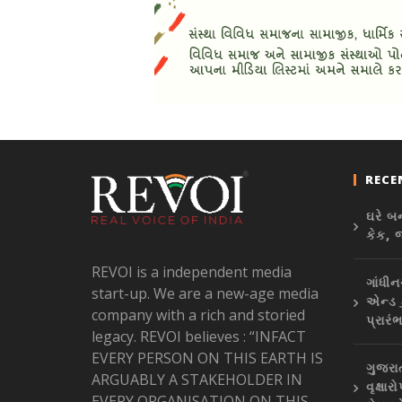
RECE
ઘરે બ
કેક, 
REVOI is a independent media
ગાંધીન
start-up. We are a new-age media
એન્ડ 
company with a rich and storied
પ્રારં
legacy. REVOI believes : “INFACT
EVERY PERSON ON THIS EARTH IS
ગુજરા
ARGUABLY A STAKEHOLDER IN
વૃક્ષ
EVERY ORGANISATION ON THIS