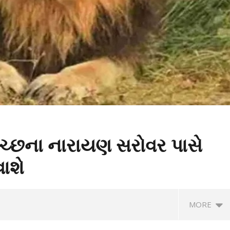
કચ્છના નારાયણ સરોવર પાસે
ાશે
MORE