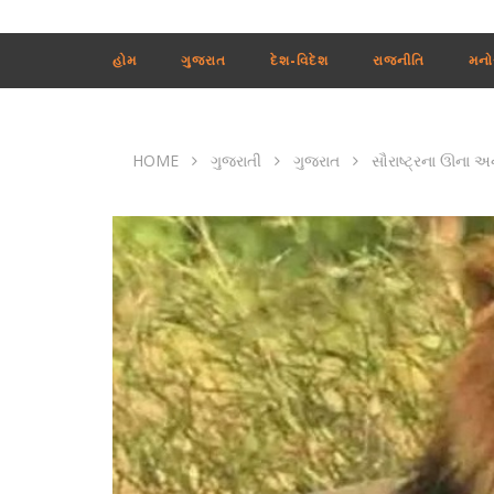
હોમ
ગુજરાત
દેશ-વિદેશ
રાજનીતિ
મનો
HOME
ગુજરાતી
ગુજરાત
સૌરાષ્ટ્રના ઊના અ