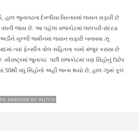
કે, હાલ જુનાગઢના દેવળીયા વિસ્તારમાં લાયન સફારી છે
વધતી જાય છે. આ પહેલા રાજકોટમાં લાલપરી-રાંદરડા
ે અડીને ખુલ્લી જમીનમાં લાયન સફારી બનાવવા ઝૂ
ં ત્યાં ફેન્સીંગ વોલ સહિતના કામો મંજુર કરાયા છે
ે. સૌરાષ્ટ્રમાં જુનાગઢ પછી રાજકોટમાં પણ સિંહોનું ઉછેર
ીમાં 50થી વધુ સિંહોનો અહીં જન્મ થયો છે, હાલ ઝૂમાં કૂલ
AN SAROVAR OF KUTCH