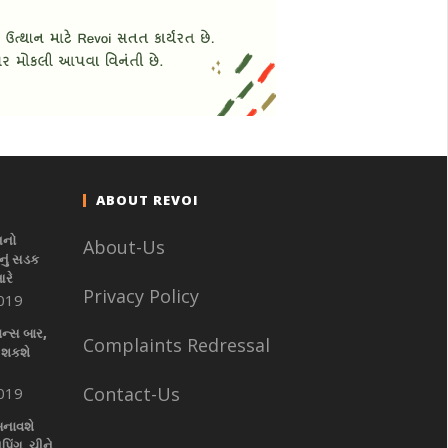
ABOUT REVOI
નનો
About-Us
ું સડક
આરે
Privacy Policy
019
ાન્સ બાર,
Complaints Redressal
 શકશે
Contact-Us
019
બનાવશે
પિંગ, ચીને