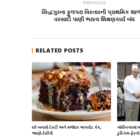
PREVIOUS
સિદ્ધપુરના ફુલપરા વિસ્તારની પ્રાથમિક શાળા
વરસાદી પાણી ભરાતા શિક્ષણકાર્ય બંધ
RELATED POSTS
ઘરે બનાવો ટેસ્ટી અને મજેદાર અખરોટ કેક,
ગાંધીનગરમાં મ
જાણો રેસીપી
ટુરિઝમ ફેરનો