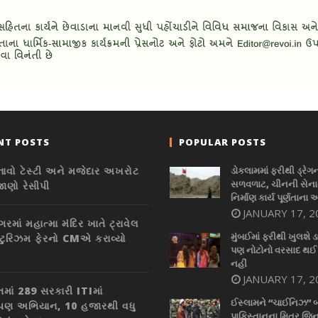
NT POSTS
POPULAR POSTS
નાવો ટેસ્ટી અને મજેદાર અખરોટ
ડોકલામમાં ફરીથી ડ્રેગ
સળવળાટ, ચીનની સેનાન
જાણો રેસીપી
નિર્માણ કાર્ય પૂર્ણતાના 
JANUARY 17, 2
ગરમાં મહાત્મા મંદિર ખાતે ટ્રાવેલ
મુંબઈમાં ફરીથી ખુલશે ડ
ટુરિઝમ ફેરનો CMએ કરાવ્યો
પણ નોટોનો વરસાદ થઈ
ભ
નહીં
JANUARY 17, 2
તમાં 289 સરકારી ITIમાં
ઈસ્લામને “ચાઈનિઝ” 
ારોપણ અભિયાન, 10 હજારથી વધુ
પાકિસ્તાનના મિત્ર જિન