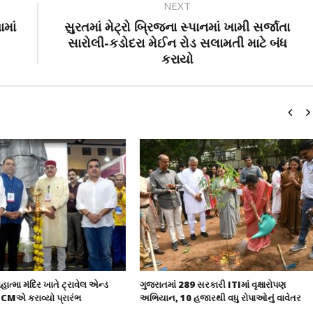
NEXT
માં
સુરતમાં મેટ્રો બ્રિજના સ્પાનમાં ખામી સર્જાતા
સારોલી-કડોદરા મેઈન રોડ સલામતી માટે બંધ
કરાયો
હાત્મા મંદિર ખાતે ટ્રાવેલ એન્ડ
ગુજરાતમાં 289 સરકારી ITIમાં વૃક્ષારોપણ
 CMએ કરાવ્યો પ્રારંભ
અભિયાન, 10 હજારથી વધુ રોપાઓનું વાવેતર