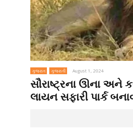
August 1, 2024
ગુજરાત
ગુજરાતી
સૌરાષ્ટ્રના ઊના અને 
લાયન સફારી પાર્ક બનાવ