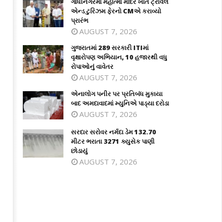
ગાંધીનગરમાં મહાત્મા મંદિર ખાતે ટ્રાવેલ
એન્ડ ટુરિઝમ ફેરનો CMએ કરાવ્યો
પ્રારંભ
AUGUST 7, 2026
ગુજરાતમાં 289 સરકારી ITIમાં
વૃક્ષારોપણ અભિયાન, 10 હજારથી વધુ
રોપાઓનું વાવેતર
AUGUST 7, 2026
એનાલોગ પનીર પર પ્રતિબંધ મુકાયા
જરાતમાં 289 સરકારી ITIમાં વૃક્ષારોપણ
એનાલોગ પનીર પર પ્રતિબંધ મુકાયા બાદ
બાદ અમદાવાદમાં મ્યુનિએ પાડ્યા દરોડા
િયાન, 10 હજારથી વધુ રોપાઓનું
અમદાવાદમાં મ્યુનિએ પાડ્યા દરોડા
AUGUST 7, 2026
વેતર
August
ugust
1,
સરદાર સરોવર નર્મદા ડેમ 132.70
2024
મીટર ભરાતા 3271 ક્યુસેક પાણી
024
છોડાયું
AUGUST 7, 2026