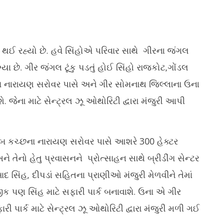
ો થઈ રહ્યો છે. હવે સિંહોએ પરિવાર સાથે ગીરના જંગલ
ગ્યા છે. ગીર જંગલ ટૂંકુ પડતું હોઈ સિંહો રાજકોટ,ગોંડલ
ના નારાયણ સરોવર પાસે અને ગીર સોમનાથ જિલ્લાના ઉના
ટેસ્ટી અને મજેદાર અખરોટ કેક,
ગાંધીનગરમાં મહાત્મા મંદિર ખાતે ટ્રાવેલ
ગુ
જેના માટે સેન્ટ્રલ ઝૂ ઓથોરિટી દ્વારા મંજુરી આપી
પી
એન્ડ ટુરિઝમ ફેરનો CMએ કરાવ્યો પ્રારંભ
અભ
વા
August
A
1,
1,
2024
જબ કચ્છના નારાયણ સરોવર પાસે આશરે 300 હેક્ટર
2
 તેનો હેતુ પ્રવાસનને પ્રોત્સાહન સાથે બ્રીડીંગ સેન્ટર
 સિંહ, દીપડાં સહિતના પ્રાણીઓ મંજુરી મેળવીને તેમાં
 પણ સિંહ માટે સફારી પાર્ક બનાવાશે. ઉના એ ગીર
રી પાર્ક માટે સેન્ટ્રલ ઝૂ ઓથોરિટી દ્વારા મંજુરી મળી ગઈ