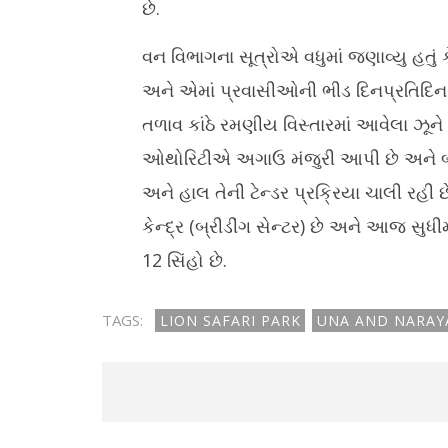
છે.
વન વિભાગના સૂત્રોએ વધુમાં જણાવ્યુ હતું 
અને એમાં પ્રવાસીઓની ભીડ દિનપ્રતિદિન 
તળાવ કાંઠે રમણીય વિસ્તારમાં આવેલા ઝૂન
ઓથોરિટીએ અગાઉ મંજુરી આપી છે અને બાદમા
અને હાલ તેની ટેન્ડર પ્રક્રિયા ચાલી રહી છ
કેન્દ્ર (બ્રીડીંગ સેન્ટર) છે અને આજ સુધ
12 સિંહો છે.
TAGS:
LION SAFARI PARK
UNA AND NARAY