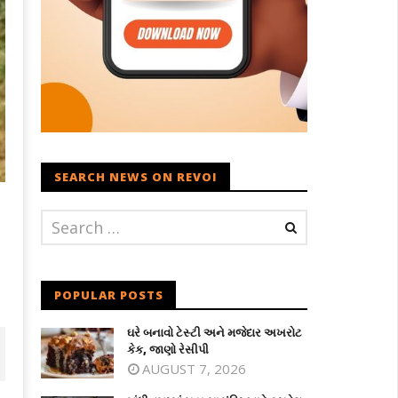
SEARCH NEWS ON REVOI
POPULAR POSTS
ઘરે બનાવો ટેસ્ટી અને મજેદાર અખરોટ
કેક, જાણો રેસીપી
AUGUST 7, 2026