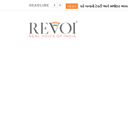
HEADLINE
ખોરાક
ઘરે બનાવો ટેસ્ટી અને મજેદાર અખર
ગુજરાત
ગુજરાત
ગુજરાત
ગુજરાત
ખોરાક
ઘરે બનાવો ટેસ્ટી અને મજેદાર અખર