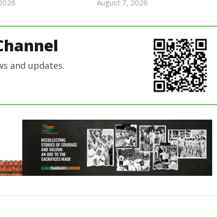
 2026
August 7, 2026
revoi
revoi
editor
editor
Channel
ws and updates.