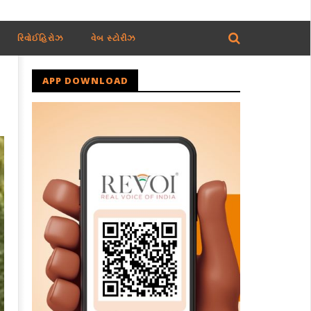
રિવોઈહિરોઝ
વેબ સ્ટોરીઝ
APP DOWNLOAD