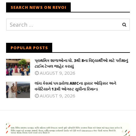
SEARCH NEWS ON REVOI
POPULAR POSTS
પ્રાથમિક શાળાઓના ધો. 3થી 8ના વિદ્યાર્થીઓ માટે પરીક્ષાનું
ટાઈમ ટેબલ જાહેર કરાયું
AUGUST 9, 2026
લાંચ કેસમાં પકડાયેલા AMCના ફાયર ઓફિસર અને
વચેટિયાને 12મી ઓગસ્ટ સુધીના રિમાન્ડ
AUGUST 9, 2026