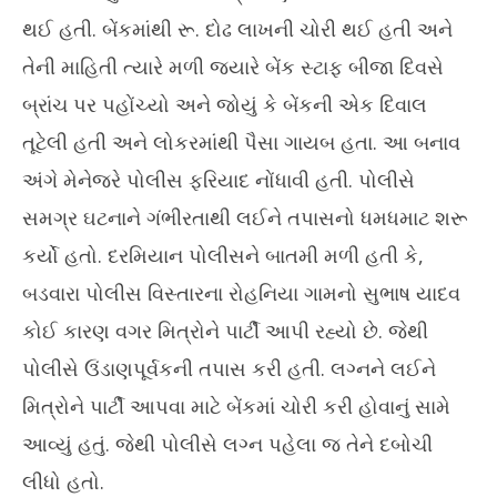
13,
13
થઈ હતી. બેંકમાંથી રૂ. દોઢ લાખની ચોરી થઈ હતી અને
2022
20
તેની માહિતી ત્યારે મળી જ્યારે બેંક સ્ટાફ બીજા દિવસે
બ્રાંચ પર પહોંચ્યો અને જોયું કે બેંકની એક દિવાલ
તૂટેલી હતી અને લોકરમાંથી પૈસા ગાયબ હતા. આ બનાવ
અંગે મેનેજરે પોલીસ ફરિયાદ નોંધાવી હતી. પોલીસે
સમગ્ર ઘટનાને ગંભીરતાથી લઈને તપાસનો ધમધમાટ શરૂ
કર્યો હતો. દરમિયાન પોલીસને બાતમી મળી હતી કે,
બડવારા પોલીસ વિસ્તારના રોહનિયા ગામનો સુભાષ યાદવ
કોઈ કારણ વગર મિત્રોને પાર્ટી આપી રહ્યો છે. જેથી
પોલીસે ઉંડાણપૂર્વકની તપાસ કરી હતી. લગ્નને લઈને
મિત્રોને પાર્ટી આપવા માટે બેંકમાં ચોરી કરી હોવાનું સામે
આવ્યું હતું. જેથી પોલીસે લગ્ન પહેલા જ તેને દબોચી
લીધો હતો.