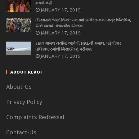
શકશે નહીં
JANUARY 17, 2019
ઈસ્લામને “ચાઈનિઝ” બનાવશે પાકિસ્તાનના મિત્ર જિનપિંગ,
ચીને બનાવી પંચવર્ષીય યોજના
JANUARY 17, 2019
રફાલ મામલે ચર્ચામાં આવેલી HALની કમાલ, પહેલીવાર
હેલિકોપ્ટરમાંથી મિસાઈલનું પરીક્ષણ
JANUARY 17, 2019
ABOUT REVOI
About-Us
Privacy Policy
Complaints Redressal
Contact-Us