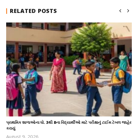
RELATED POSTS
પ્રાથમિક શાળાઓના ધો. 3થી 8ના વિદ્યાર્થીઓ માટે પરીક્ષાનું ટાઈમ ટેબલ જાહેર
કરાયું
August 9, 2026