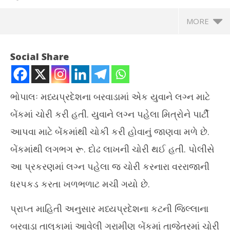
MORE
Social Share
ભોપાલઃ મધ્યપ્રદેશના બરવાડામાં એક યુવાને લગ્ન માટે
બેંકમાં ચોરી કરી હતી. યુવાને લગ્ન પહેલા મિત્રોને પાર્ટી
આપવા માટે બેંકમાંથી ચોકી કરી હોવાનું જાણવા મળે છે.
બેંકમાંથી લગભગ રૂ. દોઢ લાખની ચોરી થઈ હતી. પોલીસે
આ પ્રકરણમાં લગ્ન પહેલા જ ચોરી કરનારા વરરાજાની
NOW VIEWING
ધરપકડ કરતા ખળભળાટ મચી ગયો છે.
મધ્યપ્રદેશઃ લગ્ન પહેલા વરરાજાએ મિત્રોને પાર્ટી આપવા માટે બેંકમાં
પ્ર
પ્રાપ્ત માહિતી અનુસાર મધ્યપ્રદેશના કટની જિલ્લાના
ચોરીના ગુનાને આપ્યો અંજામ
ટેબ
January
Ja
બરવાડા તાલુકામાં આવેલી ગ્રામીણ બેંકમાં તાજેતરમાં ચોરી