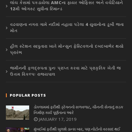
લાંચ કેસમાં પકડાયેલા AMCના ફાયર ઓફિસર અને વચેટિયાને
12મી ઓગસ્ટ સુધીના રિમાન્ડ
વઢવાણના નગરા ગામે નદીમાં નહાવા પડેલા 4 યુવાનોના ડૂબી જતા
મોત
હીલ સ્ટેશન સાપુતારા ખાતે મોન્સુન ફેસ્ટિવલનો દબદબાભેર થયો
પ્રારંભ
જમીનની ફળદ્રુપતા પુનઃ પ્રાપ્ત કરવા માટે પ્રાકૃતિક ખેતી જ
ઉત્તમ વિકલ્પઃ રાજ્યપાલ
POPULAR POSTS
ડોકલામમાં ફરીથી ડ્રેગનનો સળવળાટ, ચીનની સેનાનું સડક
નિર્માણ કાર્ય પૂર્ણતાના આરે
JANUARY 17, 2019
મુંબઈમાં ફરીથી ખુલશે ડાન્સ બાર, પણ નોટોનો વરસાદ થઈ