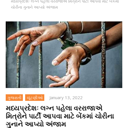
મધ્યપ્રદેશઃ લગ્ન પહેલા વરરાજાએ મિત્રોને પાર્ટી આપવા માટે બેંકમાં
ચોરીના ગુનાને આપ્યો અંજામ
January 13, 2022
ગુજરાતી
ચૂંટણીઓ
મધ્યપ્રદેશઃ લગ્ન પહેલા વરરાજાએ
મિત્રોને પાર્ટી આપવા માટે બેંકમાં ચોરીના
ગુનાને આપ્યો અંજામ