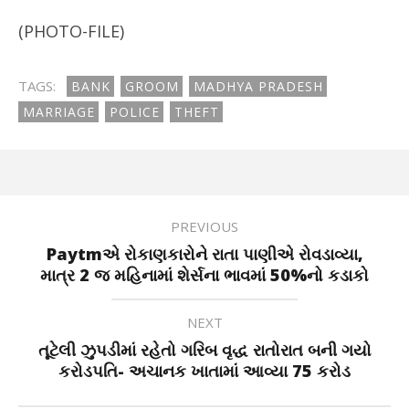
(PHOTO-FILE)
TAGS:
BANK
GROOM
MADHYA PRADESH
MARRIAGE
POLICE
THEFT
PREVIOUS
Paytmએ રોકાણકારોને રાતા પાણીએ રોવડાવ્યા,
માત્ર 2 જ મહિનામાં શેર્સના ભાવમાં 50%નો કડાકો
NEXT
તૂટેલી ઝુપડીમાં રહેતો ગરિબ વૃદ્ધ રાતોરાત બની ગયો
કરોડપતિ- અચાનક ખાતામાં આવ્યા 75 કરોડ