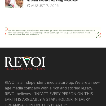
વાતચીત! રાજકીય અટકળોનું બજાર ગરમ
AUGUST 7, 2026
REVOI is a independent media start-up. We are a new-
age media company with a rich and storied legacy.
REVOI believes : “INFACT EVERY PERSON ON THIS
EARTH IS ARGUABLY A STAKEHOLDER IN EVERY
ORGANISATION ON THIS PLANET”