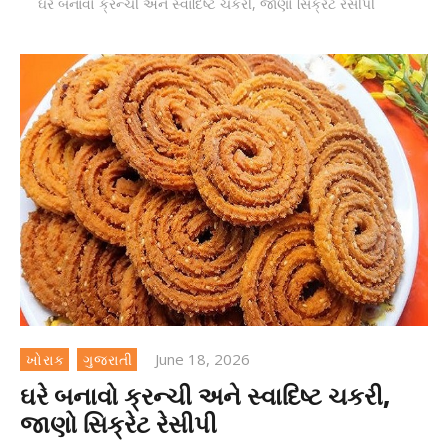
ઘરે બનાવો ક્રન્ચી અને સ્વાદિષ્ટ ચકરી, જાણો સિક્રેટ રેસીપી
June 18, 2026
ખોરાક
ગુજરાતી
ઘરે બનાવો ક્રન્ચી અને સ્વાદિષ્ટ ચકરી,
જાણો સિક્રેટ રેસીપી