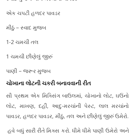
એક ચપટી હળદર પાવડર
મીઠું – સ્વાદ મુજબ
1-2 ચમચી તલ
1 ચમચી છીણેલું જીરું
પાણી – જરૂર મુજબ
ચોખાના લોટની ચકરી બનાવવાની રીત
સૌ પ્રથમ એક મિક્સિંગ બાઉલમાં, ચોખાનો લોટ, ઘઉંનો
લોટ, માખણ, દહીં, આદુ-મરચાંની પેસ્ટ, લાલ મરચાંનો
પાવડર, હળદર પાવડર, મીઠું, તલ અને છીણેલું જીરું ઉમેરો.
હવે બધું સારી રીતે મિક્સ કરો. ધીમે ધીમે પાણી ઉમેરો અને