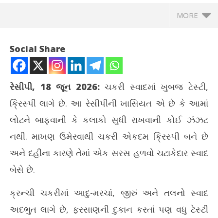
MORE
Social Share
રેસીપી, 18 જૂન 2026:
ચકરી સ્વાદમાં ખુબજ ટેસ્ટી,
ક્રિસ્પી લાગે છે. આ રેસીપીની ખાસિયત એ છે કે આમાં
લોટને બાફવાની કે કલાકો સુધી રાખવાની કોઈ ઝંઝટ
નથી. માખણ ઉમેરવાથી ચકરી એકદમ ક્રિસ્પી બને છે
અને દહીંના કારણે તેમાં એક સરસ હળવો ચટાકેદાર સ્વાદ
NOW VIEWING
બેસે છે.
ઘરે બનાવો ક્રન્ચી અને સ્વાદિષ્ટ ચકરી, જાણો સિક્રેટ રેસીપી
બાં
ક્રન્ચી ચકરીમાં આદુ-મરચાં, જીરું અને તલનો સ્વાદ
માં
June
Ju
18,
અદભુત લાગે છે, ફરસાણની દુકાન કરતાં પણ વધુ ટેસ્ટી
18
2026