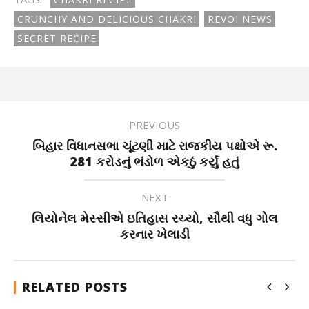
CRUNCHY AND DELICIOUS CHAKRI
REVOI NEWS
SECRET RECIPE
PREVIOUS
બિહાર વિધાનસભા ચૂંટણી માટે રાજકીય પક્ષોએ રૂ.
281 કરોડનું ભંડોળ એકઠું કર્યું હતું
NEXT
લિયોનેલ મેસ્સીએ ઇતિહાસ રચ્યો, સૌથી વધુ ગોલ
કરનાર ખેલાડી
RELATED POSTS