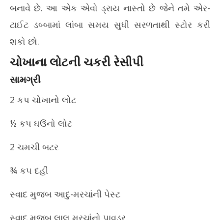
બનાવે છે. આ એક એવો ડ્રાય નાસ્તો છે જેને તમે એર-
20
ટાઈટ ડબ્બામાં લાંબા સમય સુધી સરળતાથી સ્ટોર કરી
શકો છો.
ચોખાના લોટની ચકરી રેસીપી
સામગ્રી
2 કપ ચોખાનો લોટ
½ કપ ઘઉંનો લોટ
2 ચમચી બટર
¾ કપ દહીં
સ્વાદ મુજબ આદુ-મરચાંની પેસ્ટ
સ્વાદ મુજબ લાલ મરચાંનો પાવડર