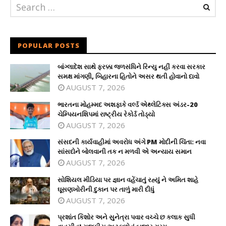
POPULAR POSTS
બાંગ્લાદેશ સાથે ફરક્કા જળસંધિને રિન્યુ નહીં કરવા સરકાર
સમક્ષ માંગણી, બિહારના હિતોને અસર થતી હોવાનો દાવો
AUGUST 7, 2026
ભારતના મોહમ્મદ અશફાકે વર્લ્ડ એથ્લેટિક્સ અંડર-20
ચેમ્પિયનશિપમાં રાષ્ટ્રીય રેકોર્ડ તોડ્યો
AUGUST 7, 2026
સંસદની કાર્યવાહીમાં અવરોધ અંગે PM મોદીની ચિંતા: નવા
સાંસદોને બોલવાની તક ન મળવી એ અન્યાય સમાન
AUGUST 7, 2026
સોશિયલ મીડિયા પર જ્ઞાન વહેંચાતું રહ્યું ને અમિત શાહે
ઘૂસણખોરીની દુકાન પર તાળું મારી દીધું
AUGUST 7, 2026
પ્રશાંત કિશોર અને સુનેત્રા પવાર વચ્ચે છ કલાક સુધી