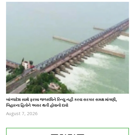
બાંગ્લાદેશ સાથે ફરક્કા જળસંધિને રિન્યુ નહીં કરવા સરકાર સમક્ષ માંગણી,
બિહારના હિતોને અસર થતી હોવાનો દાવો
August 7, 2026
revoi
editor