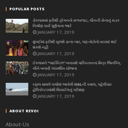
POPULAR POSTS
ડોકલામમાં ફરીથી ડ્રેગનનો સળવળાટ, ચીનની સેનાનું સડક
નિર્માણ કાર્ય પૂર્ણતાના આરે
JANUARY 17, 2019
મુંબઈમાં ફરીથી ખુલશે ડાન્સ બાર, પણ નોટોનો વરસાદ થઈ
શકશે નહીં
JANUARY 17, 2019
ઈસ્લામને “ચાઈનિઝ” બનાવશે પાકિસ્તાનના મિત્ર જિનપિંગ,
ચીને બનાવી પંચવર્ષીય યોજના
JANUARY 17, 2019
રફાલ મામલે ચર્ચામાં આવેલી HALની કમાલ, પહેલીવાર
હેલિકોપ્ટરમાંથી મિસાઈલનું પરીક્ષણ
JANUARY 17, 2019
ABOUT REVOI
About-Us