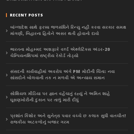
RECENT POSTS
બાંગ્લાદેશ સાથે ફરક્કા જળસંધિને રિન્યુ નહીં કરવા સરકાર સમક્ષ
માંગણી, બિહારના હિતોને અસર થતી હોવાનો દાવો
ભારતના મોહમ્મદ અશફાકે વર્લ્ડ એથ્લેટિક્સ અંડર-20
ચેમ્પિયનશિપમાં રાષ્ટ્રીય રેકોર્ડ તોડ્યો
સંસદની કાર્યવાહીમાં અવરોધ અંગે PM મોદીની ચિંતા: નવા
સાંસદોને બોલવાની તક ન મળવી એ અન્યાય સમાન
સોશિયલ મીડિયા પર જ્ઞાન વહેંચાતું રહ્યું ને અમિત શાહે
ઘૂસણખોરીની દુકાન પર તાળું મારી દીધું
પ્રશાંત કિશોર અને સુનેત્રા પવાર વચ્ચે છ કલાક સુધી વાતચીત!
રાજકીય અટકળોનું બજાર ગરમ