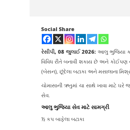
Social Share
રેસીપી, 08 જુલાઈ 2026:
આલુ ભુજિયા કદા
વિવિધ રીતે બનાવી શકાય છે અને કોઈપણ વ્
NOW VIEWING
(બેસન), છૂંદેલા બટાકા અને મસાલાના મિશ્
વરસાદની સીઝનમાં ચા સાથે ખાવા બનાવો
મોન્સુન ટ્
ટેસ્ટી આલૂ ભુજિયા સેવ
આજથી બે 
ચોમાસાની ઋતુમાં ચા સાથે ખાવા માટે ઘરે
July
July
સેવ.
8,
8,
2026
2026
આલુ ભુજિયા સેવ માટે સામગ્રી
½ કપ બાફેલા બટાકા