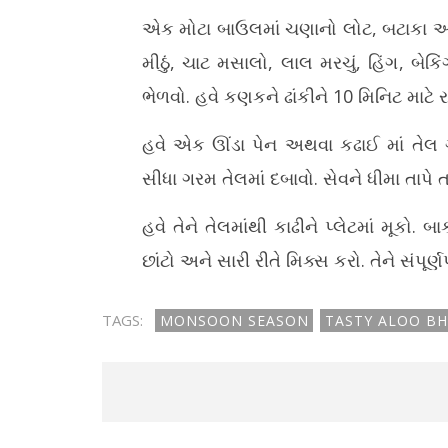
એક મોટા બાઉલમાં ચણાનો લોટ, બટાકા અને
મીઠું, ચાટ મસાલો, લાલ મરચું, હિંગ, બે
ભેળવો. હવે કણકને ઢાંકીને 10 મિનિટ માટે રહ
હવે એક ઊંડા પેન અથવા કઢાઈ માં તેલ ગ
સીધા ગરમ તેલમાં દબાવો. સેવને ધીમા તાપે ત
હવે તેને તેલમાંથી કાઢીને પ્લેટમાં મૂકો
છાંટો અને સારી રીતે મિક્સ કરો. તેને સંપૂર્
TAGS:
MONSOON SEASON
TASTY ALOO BH