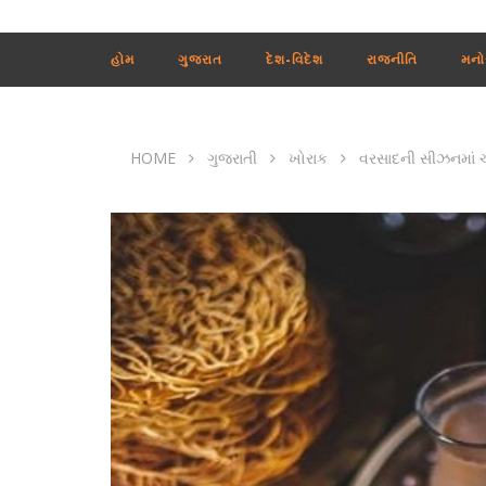
હોમ
ગુજરાત
દેશ-વિદેશ
રાજનીતિ
મનો
HOME
ગુજરાતી
ખોરાક
વરસાદની સીઝનમાં ચા