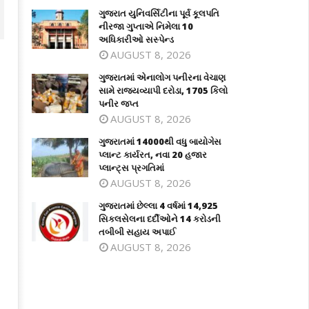
ગુજરાત યુનિવર્સિટીના પૂર્વ કૂલપતિ
નીરજા ગુપ્તાએ નિમેલા 10
અધિકારીઓ સસ્પેન્ડ
AUGUST 8, 2026
ગુજરાતમાં એનાલોગ પનીરના વેચાણ
સામે રાજ્યવ્યાપી દરોડા, 1705 કિલો
પનીર જપ્ત
AUGUST 8, 2026
ગુજરાતમાં 14000થી વધુ બાયોગેસ
પ્લાન્ટ કાર્યરત, નવા 20 હજાર
પ્લાન્ટ્સ પ્રગતિમાં
AUGUST 8, 2026
જરાતમાં એનાલોગ પનીરના વેચાણ સામે
ગુજરાતમાં 14000થી વધુ બાયોગેસ પ્લાન્ટ
જ્યવ્યાપી દરોડા, 1705 કિલો પનીર જપ્ત
કાર્યરત, નવા 20 હજાર પ્લાન્ટ્સ પ્રગતિમા
ગુજરાતમાં છેલ્લા 4 વર્ષમાં 14,925
ly
July
સિકલસેલના દર્દીઓને 14 કરોડની
તબીબી સહાય અપાઈ
8,
AUGUST 8, 2026
026
2026