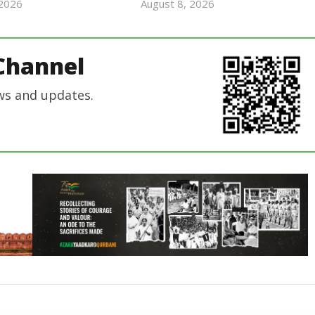
 2026
August 8, 2026
revoi
revoi
editor
editor
Channel
ws and updates.