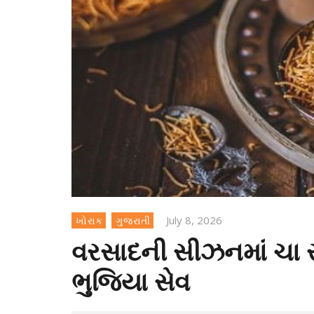
July 8, 2026
ખોરાક
ગુજરાતી
વરસાદની સીઝનમાં ચા સ
ભુજિયા સેવ