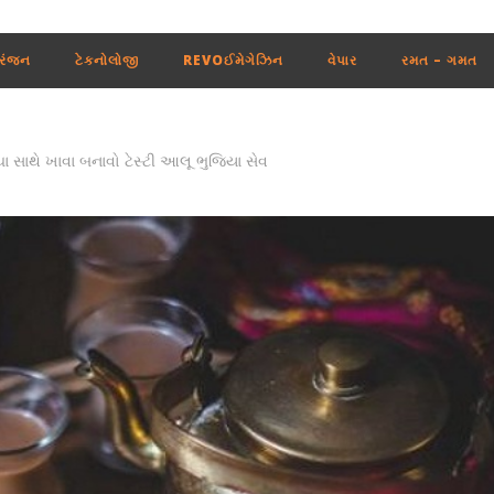
રંજન
ટેકનોલોજી
REVOઈમેગેઝિન
વેપાર
રમત – ગમત
 સાથે ખાવા બનાવો ટેસ્ટી આલૂ ભુજિયા સેવ