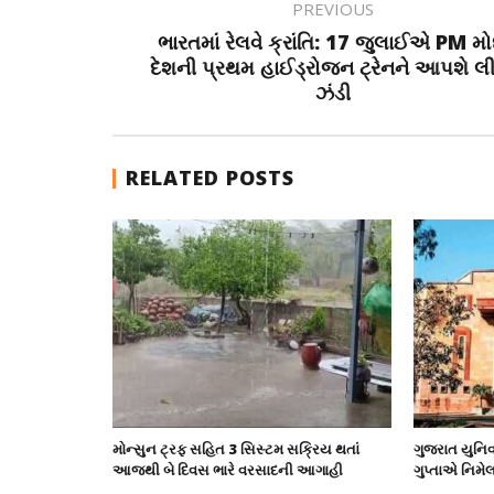
PREVIOUS
ભારતમાં રેલવે ક્રાંતિ: 17 જુલાઈએ PM મો
દેશની પ્રથમ હાઈડ્રોજન ટ્રેનને આપશે લ
ઝંડી
RELATED POSTS
મોન્સુન ટ્રફ સહિત 3 સિસ્ટમ સક્રિય થતાં
ગુજરાત યુનિવર
આજથી બે દિવસ ભારે વરસાદની આગાહી
ગુપ્તાએ નિમે