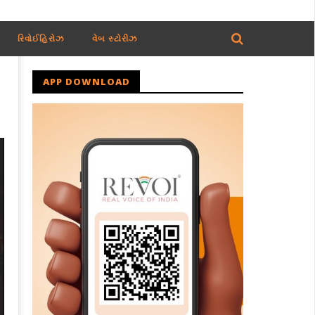
રિવોઈહિરોઝ
વેબ સ્ટોરીઝ
APP DOWNLOAD