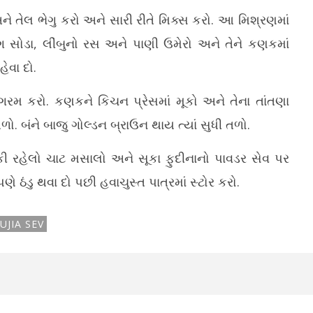
 તેલ ભેગુ કરો અને સારી રીતે મિક્સ કરો. આ મિશ્રણમાં
કિંગ સોડા, લીંબુનો રસ અને પાણી ઉમેરો અને તેને કણકમાં
ેવા દો.
રમ કરો. કણકને કિચન પ્રેસમાં મૂકો અને તેના તાંતણા
ળો. બંને બાજુ ગોલ્ડન બ્રાઉન થાય ત્યાં સુધી તળો.
. બાકી રહેલો ચાટ મસાલો અને સૂકા ફુદીનાનો પાવડર સેવ પર
ણપણે ઠંડુ થવા દો પછી હવાચુસ્ત પાત્રમાં સ્ટોર કરો.
UJIA SEV