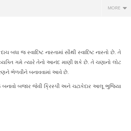
MORE
ચ બધા જ સ્વાદિષ્ટ નાસ્તામાં સૌથી સ્વાદિષ્ટ નાસ્તો છે. તે
યક્તિ ગમે ત્યારે તેનો આનંદ માણી શકે છે. તે ચણાનો લોટ
રણને ભેળવીને બનાવવામાં આવે છે.
રફ સહિત 3 સિસ્ટમ સક્રિય થતાં
ગુજરાત યુનિવર્સિટીના પૂર્વ કૂલપતિ નીરજા
ગુ
દિવસ ભારે વરસાદની આગાહી
ગુપ્તાએ નિમેલા 10 અધિકારીઓ સસ્પેન્ડ
રા
 જ બનાવો બજાર જેવી ક્રિસ્પી અને ચટાકેદાર આલૂ ભુજિયા
July
Ju
8,
8,
2026
2