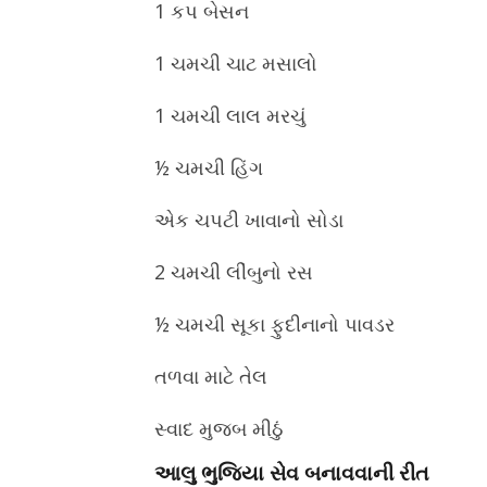
1 કપ બેસન
1 ચમચી ચાટ મસાલો
1 ચમચી લાલ મરચું
½ ચમચી હિંગ
એક ચપટી ખાવાનો સોડા
2 ચમચી લીંબુનો રસ
½ ચમચી સૂકા ફુદીનાનો પાવડર
તળવા માટે તેલ
સ્વાદ મુજબ મીઠું
આલુ ભુજિયા સેવ બનાવવાની રીત