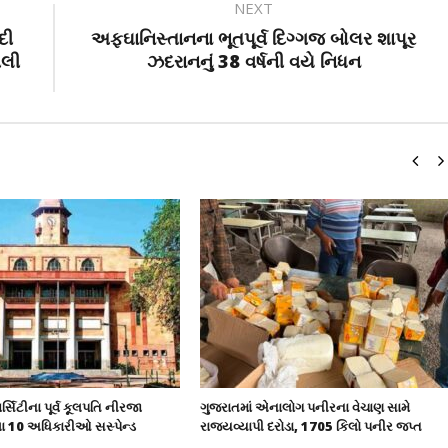
NEXT
દી
અફઘાનિસ્તાનના ભૂતપૂર્વ દિગ્ગજ બોલર શાપૂર
ીલી
ઝદરાનનું 38 વર્ષની વયે નિધન
્સિટીના પૂર્વ કૂલપતિ નીરજા
ગુજરાતમાં એનાલોગ પનીરના વેચાણ સામે
લા 10 અધિકારીઓ સસ્પેન્ડ
રાજ્યવ્યાપી દરોડા, 1705 કિલો પનીર જપ્ત