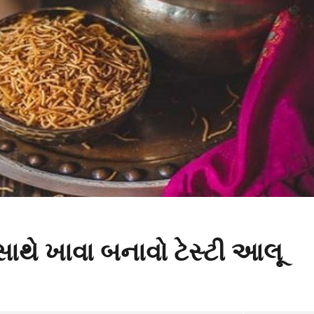
ાથે ખાવા બનાવો ટેસ્ટી આલૂ