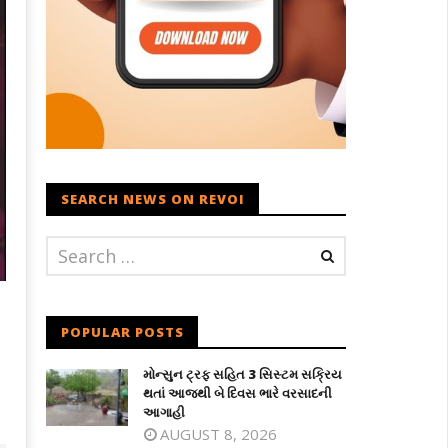
SEARCH NEWS ON REVOI
POPULAR POSTS
મોન્સુન ટ્રફ સહિત 3 સિસ્ટમ સક્રિય
થતાં આજથી બે દિવસ ભારે વરસાદની
આગાહી
AUGUST 8, 2026