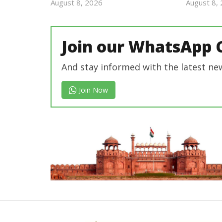
August 8, 2026
August 8,
revoi
editor
Join our WhatsApp 
And stay informed with the latest ne
Join Now