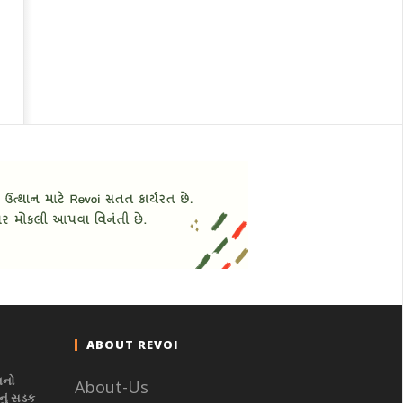
ABOUT REVOI
નનો
About-Us
ું સડક