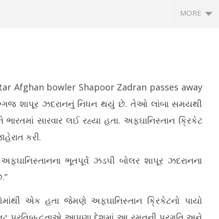
MORE
tar Afghan bowler Shapoor Zadran passes away
િગ્ગજ શાપૂર ઝદરાનનું નિધન થયું છે. તેઓ લાંબા સમયથી
ે ભારતમાં સારવાર લઈ રહ્યા હતા. અફઘાનિસ્તાન ક્રિકેટ
ે પ્રદર્શન સ્થળ તરીકે કેમ બંધ
જૈન ટ્રસ્ટોની મહારાષ્ટ્ર, ગુજરાત અને
શે
ાહેરાત કરી.
ામાં આવતું?: દિલ્હી હાઈકોર્ટનો
રાજસ્થાનના ટ્રસ્ટ કાયદા સામે સુપ્રીમ
ભા
કારને સવાલ
કોર્ટમાં અપીલ
વિ
ોર્ડ અફઘાનિસ્તાનના ભૂતપૂર્વ ઝડપી બોલર શાપૂર ઝદરાનના
July
Ju
8,
8,
.”
2026
2
ક્તિઓમાંથી એક હતા જેમણે અફઘાનિસ્તાન ક્રિકેટનો પાયો
 અતૂટ પ્રતિબદ્ધતાએ આપણા દેશમાં આ રમતની પ્રગતિ અને