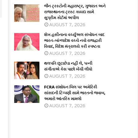
જૈન ટ્રસ્ટોની મહારાષ્ટ્ર, ગુજરાત અને
રાજસ્થાનના ટ્રસ્ટ કાયદા સામે
સુપ્રીમ કોર્ટમાં અપીલ
AUGUST 7, 2026
શેખ હસીનાના વર્ચ્યુઅલ સંબોધન બાદ
ભારત-બાંગ્લાદેશ વચ્ચે નવો રાજદ્વારી
વિવાદ, વિદેશ મંત્રાલયે કરી સ્પષ્ટતા
AUGUST 7, 2026
થલપતિ છૂટાછેડા નહીં લે, પત્ની
સંગીતાએ કેસ પાછો ખેંચી લીધો
AUGUST 7, 2026
ખ હસીનાના વર્ચ્યુઅલ સંબોધન બાદ
થલપતિ છૂટાછેડા નહીં લે, પત્ની સંગીતાએ
FCRA સંશોધન બિલ પર અમેરિકી
રત-બાંગ્લાદેશ વચ્ચે નવો રાજદ્વારી વિવાદ,
કેસ પાછો ખેંચી લીધો
સાંસદની ટિપ્પણી સામે ભારતનો જવાબ,
દેશ મંત્રાલયે કરી સ્પષ્ટતા
July
અમારો આંતરિક મામલો
ly
8,
AUGUST 7, 2026
2026
026