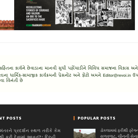
NT POSTS
POPULAR POSTS
મંતરને પ્રદર્શન સ્થળ તરીકે કેમ
ડોકલામમાં ફરીથી ડ્રેગ
સળવળાટ, ચીનની સેનાન
ી કરી દેવામાં આવતું?: દિલ્હી