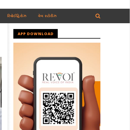
રિવોઈહિરોઝ
વેબ સ્ટોરીઝ
APP DOWNLOAD