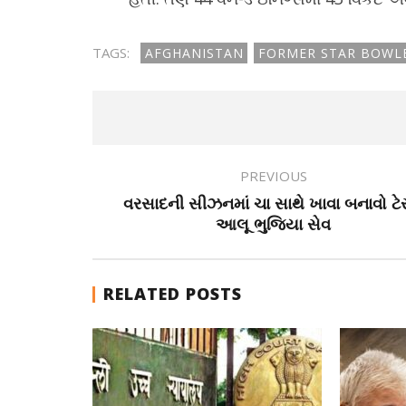
TAGS:
AFGHANISTAN
FORMER STAR BOWL
PREVIOUS
વરસાદની સીઝનમાં ચા સાથે ખાવા બનાવો ટેસ
આલૂ ભુજિયા સેવ
RELATED POSTS