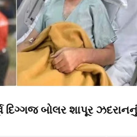
વ દિગ્ગજ બોલર શાપૂર ઝદરાનનુ