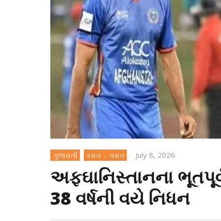
July 8, 2026
ગુજરાતી
રમત - ગમત
અફઘાનિસ્તાનના ભૂતપૂર્
38 વર્ષની વયે નિધન