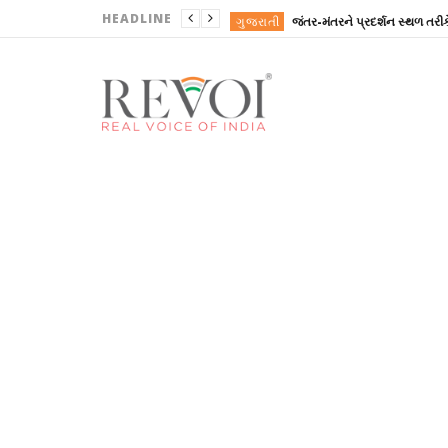
HEADLINE
ગુજરાતી
REVOINEWS
ગુજરાતી
ગુજરાતી
થલપતિ છૂટાછેડા નહીં લે, પત્ની 
ગુજરાતી
ગુજરાતી