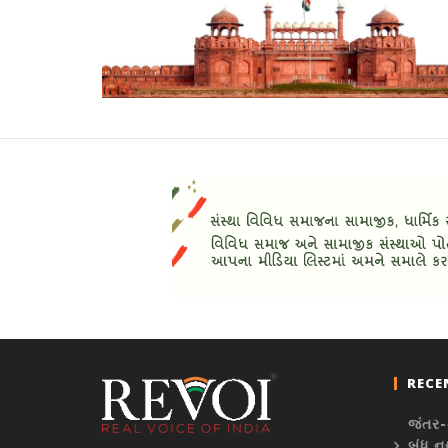
RECE
જંતર-
બંધ નથ