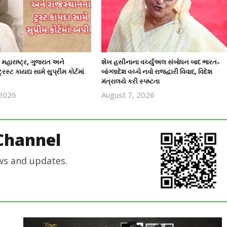
 મહારાષ્ટ્ર, ગુજરાત અને
શેખ હસીનાના વર્ચ્યુઅલ સંબોધન બાદ ભારત-
રસ્ટ કાયદા સામે સુપ્રીમ કોર્ટમાં
બાંગ્લાદેશ વચ્ચે નવો રાજદ્વારી વિવાદ, વિદેશ
મંત્રાલયે કરી સ્પષ્ટતા
 2026
August 7, 2026
revoi
revoi
editor
editor
Channel
ws and updates.