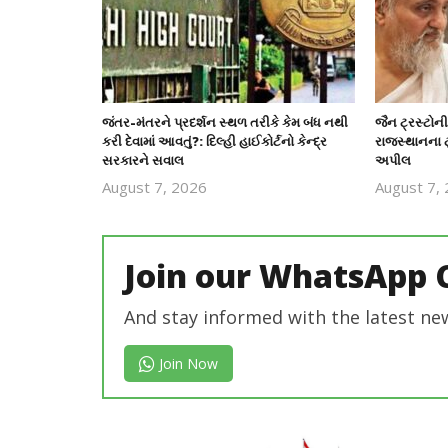
જંતર-મંતરને પ્રદર્શન સ્થળ તરીકે કેમ બંધ નથી
જૈન ટ્રસ્ટોની
કરી દેવામાં આવતું?: દિલ્હી હાઈકોર્ટનો કેન્દ્ર
રાજસ્થાનના ટ્
સરકારને સવાલ
અપીલ
August 7, 2026
August 7,
revoi
editor
Join our WhatsApp 
And stay informed with the latest ne
Join Now