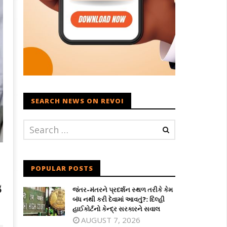
SEARCH NEWS ON REVOI
POPULAR POSTS
ં
જંતર-મંતરને પ્રદર્શન સ્થળ તરીકે કેમ
બંધ નથી કરી દેવામાં આવતું?: દિલ્હી
હાઈકોર્ટનો કેન્દ્ર સરકારને સવાલ
AUGUST 7, 2026