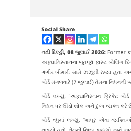
Social Share
નવી દિલ્હી, 08 જુલાઈ 2026:
Former s
અફઘાનિસ્તાનના ભૂતપૂર્વ ફાસ્ટ બોલિંગ દ
NOW VIEWING
ગંભીર બીમારી સામે ઝઝૂમી રહ્યા હતા અન
અફઘાનિસ્તાનના ભૂતપૂર્વ દિગ્ગજ બોલર
જંતર-મંતરન
બોર્ડે મંગળવારે (7 જુલાઈ) તેમના નિધનની જ
શાપૂર ઝદરાનનું 38 વર્ષની વયે નિધન
નથી કરી દેવ
કેન્દ્ર સર
July
બોર્ડે લખ્યું, “અફઘાનિસ્તાન ક્રિકેટ બ
July
8,
8,
2026
નિધન પર ઊંડો શોક અને દુઃખ વ્યક્ત કરે છે
2026
બોર્ડે વધુમાં લખ્યું, “શાપૂર એવા વ્ય
નાખ્યો હતો. તેમની નિષ્ઠા, જુસ્સો અને