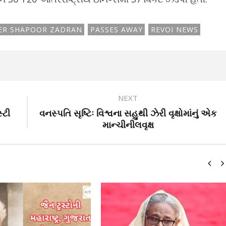
ER SHAPOOR ZADRAN
PASSES AWAY
REVOI NEWS
NEXT
્ટી
વનસ્પતિ સૃષ્ટિઃ વિશ્વના સહુથી ઝેરી વૃક્ષોમાંનું એક
માન્ચીનીલવૃક્ષ