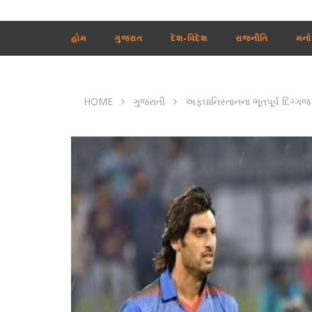
હોમ
ગુજરાત
દેશ-વિદેશ
રાજનીતિ
મનો
HOME
ગુજરાતી
અફઘાનિસ્તાનના ભૂતપૂર્વ દિગ્ગજ