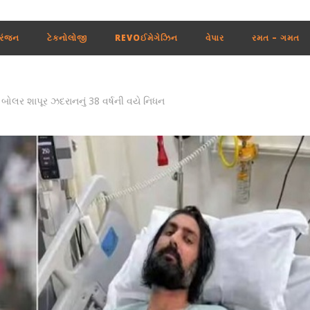
રંજન
ટેકનોલોજી
REVOઈમેગેઝિન
વેપાર
રમત – ગમત
 બોલર શાપૂર ઝદરાનનું 38 વર્ષની વયે નિધન