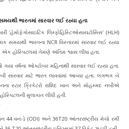
ા સમયથી ભારતમાં સારવાર લઈ રહ્યા હતા
મારી ‘હેમોફેગોસાઇટિક લિમ્ફોહિસ્ટિઓસાયટોસિસ’ (HLH)
ટલાક સમયથી ભારતના NCR વિસ્તારમાં સારવાર લઈ રહ્યા
 એક હોસ્પિટલમાં તેમણે અંતિમ શ્વાસ લીધા હતા.
 ગયા વર્ષના ઓક્ટોબર મહિનાથી સારવાર લઈ રહ્યા હતા.
ીબી સારવાર માટે ભારત લાવવામાં આવ્યા હતા. લગભગ બે
તાનના સ્ટાર ક્રિકેટરો રાશિદ ખાન અને મોહમ્મદ નબીએ
હોસ્પિટલની મુલાકાત લીધી હતી.
મિયાન 44 વન-ડે (ODI) અને 36T20 આંતરરાષ્ટ્રીય મેચો રમી
અને 36 T20 આંતરરાષ્ટ્રીય ઇનિંગ્સમાં 37 વિકેટ ઝડપી હતી.