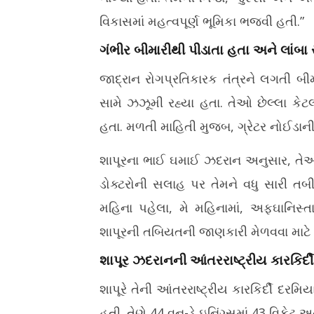
વિકાસમાં મહત્વપૂર્ણ ભૂમિકા ભજવી હતી.”
ગંભીર બીમારીથી પીડાતા હતા અને લાંબ
જાદ્રાન રોગપ્રતિકારક તંત્રને લગતી બી
સામે ઝઝૂમી રહ્યા હતા. તેઓ છેલ્લા કે
હતા. મળતી માહિતી મુજબ, ગ્રેટર નોઈડાની
શાપૂરના ભાઈ ઘમાઈ ઝદરાન અનુસાર, તેઓ
ડોક્ટરોની સલાહ પર તેમને વધુ સારી તબ
મહિના પહેલા, મે મહિનામાં, અફઘાનિસ્
શાપૂરની તબિયતની જાણકારી મેળવવા માટે 
શાપૂર ઝદરાનની આંતરરાષ્ટ્રીય કારકિર્દી
શાપૂરે તેની આંતરરાષ્ટ્રીય કારકિર્દી દર
હતી. તેણે 44 વન-ડે ઇનિંગ્સમાં 43 વિકેટ 