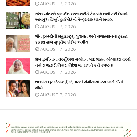
AUGUST 7, 2026
જંતર-મંતરને પ્રદર્શન સ્થળ તરીકે કેમ બંધ નથી કરી દેવામાં
આવતું?: દિલ્હી હાઈકોર્ટનો કેન્દ્ર સરકારને સવાલ
AUGUST 7, 2026
જૈન ટ્રસ્ટોની મહારાષ્ટ્ર, ગુજરાત અને રાજસ્થાનના ટ્રસ્ટ
કાયદા સામે સુપ્રીમ કોર્ટમાં અપીલ
AUGUST 7, 2026
શેખ હસીનાના વર્ચ્યુઅલ સંબોધન બાદ ભારત-બાંગ્લાદેશ વચ્ચે
નવો રાજદ્વારી વિવાદ, વિદેશ મંત્રાલયે કરી સ્પષ્ટતા
AUGUST 7, 2026
થલપતિ છૂટાછેડા નહીં લે, પત્ની સંગીતાએ કેસ પાછો ખેંચી
લીધો
AUGUST 7, 2026