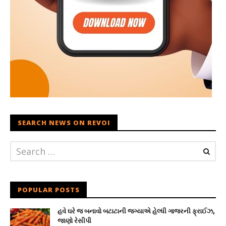
SEARCH NEWS ON REVOI
POPULAR POSTS
હવે ઘરે જ બનાવો બટાટાની જગ્યાએ હેલ્ધી ગાજરની ફ્રાઈઝ,
જાણો રેસીપી