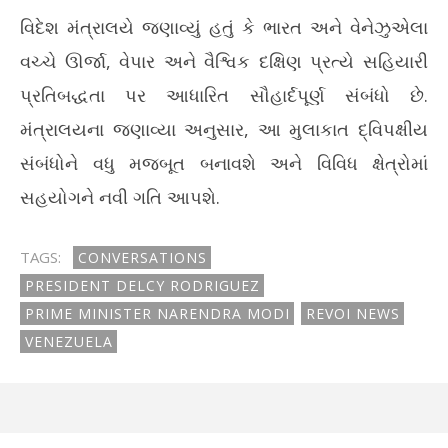
વિદેશ મંત્રાલયે જણાવ્યું હતું કે ભારત અને વેનેઝુએલા
વચ્ચે ઊર્જા, વેપાર અને વૈશ્વિક દક્ષિણ પ્રત્યે સહિયારી
પ્રતિબદ્ધતા પર આધારિત સૌહાર્દપૂર્ણ સંબંધો છે.
મંત્રાલયના જણાવ્યા અનુસાર, આ મુલાકાત દ્વિપક્ષીય
સંબંધોને વધુ મજબૂત બનાવશે અને વિવિધ ક્ષેત્રોમાં
સહયોગને નવી ગતિ આપશે.
TAGS:
CONVERSATIONS
PRESIDENT DELCY RODRIGUEZ
PRIME MINISTER NARENDRA MODI
REVOI NEWS
VENEZUELA