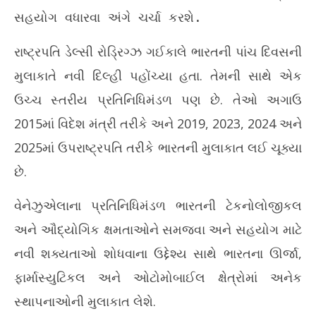
June
Ju
સહયોગ વધારવા અંગે ચર્ચા કરશે.
4,
4,
2026
20
રાષ્ટ્રપતિ ડેલ્સી રોડ્રિગ્ઝ ગઈકાલે ભારતની પાંચ દિવસની
મુલાકાતે નવી દિલ્હી પહોંચ્યા હતા. તેમની સાથે એક
ઉચ્ચ સ્તરીય પ્રતિનિધિમંડળ પણ છે. તેઓ અગાઉ
2015માં વિદેશ મંત્રી તરીકે અને 2019, 2023, 2024 અને
2025માં ઉપરાષ્ટ્રપતિ તરીકે ભારતની મુલાકાત લઈ ચૂક્યા
છે.
વેનેઝુએલાના પ્રતિનિધિમંડળ ભારતની ટેકનોલોજીકલ
અને ઔદ્યોગિક ક્ષમતાઓને સમજવા અને સહયોગ માટે
નવી શક્યતાઓ શોધવાના ઉદ્દેશ્ય સાથે ભારતના ઊર્જા,
ફાર્માસ્યુટિકલ અને ઓટોમોબાઈલ ક્ષેત્રોમાં અનેક
સ્થાપનાઓની મુલાકાત લેશે.