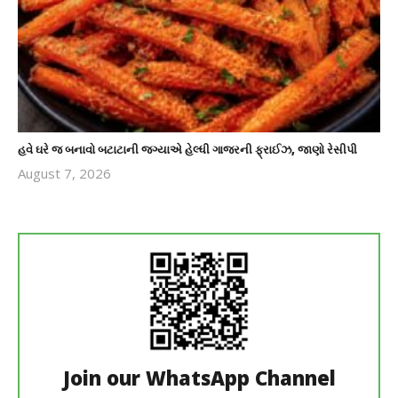
હવે ઘરે જ બનાવો બટાટાની જગ્યાએ હેલ્ધી ગાજરની ફ્રાઈઝ, જાણો રેસીપી
August 7, 2026
revoi
editor
Join our WhatsApp Channel