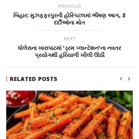
PREVIOUS
બિહાર: મુઝફ્ફરપુરની હોસ્પિટલમાં ભીષણ આગ, 3
દર્દીઓના મોત
NEXT
ધોલેરાના ખારાપાટમાં ‘ડ્રમ પ્લાન્ટેશન’ના નવતર
પ્રયોગથી હરિયાળી ખીલી ઊઠી
RELATED POSTS