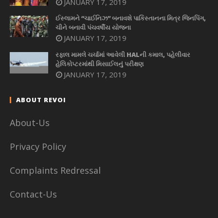
JANUARY 17, 2019
ઈસ્લામને “ચાઈનિઝ” બનાવશે પાકિસ્તાનના મિત્ર જિનપિંગ,
ચીને બનાવી પંચવર્ષીય યોજના
JANUARY 17, 2019
રફાલ મામલે ચર્ચામાં આવેલી HALની કમાલ, પહેલીવાર
હેલિકોપ્ટરમાંથી મિસાઈલનું પરીક્ષણ
JANUARY 17, 2019
ABOUT REVOI
About-Us
Privacy Policy
Complaints Redressal
Contact-Us