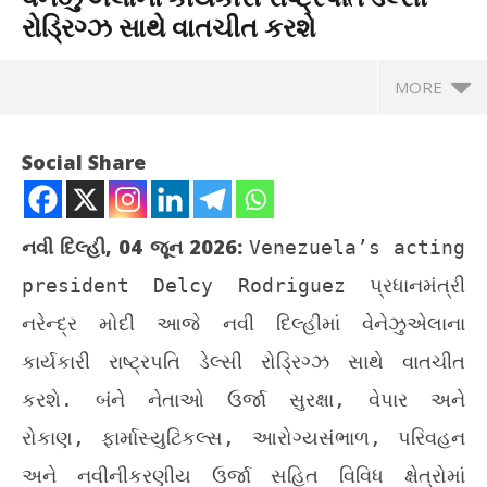
રોડ્રિગ્ઝ સાથે વાતચીત કરશે
MORE
Social Share
નવી દિલ્હી, 04 જૂન 2026:
Venezuela’s acting
president Delcy Rodriguez
પ્રધાનમંત્રી
નરેન્દ્ર મોદી આજે નવી દિલ્હીમાં વેનેઝુએલાના
કાર્યકારી રાષ્ટ્રપતિ ડેલ્સી રોડ્રિગ્ઝ સાથે વાતચીત
કરશે. બંને નેતાઓ ઉર્જા સુરક્ષા, વેપાર અને
NOW VIEWING
રોકાણ, ફાર્માસ્યુટિકલ્સ, આરોગ્યસંભાળ, પરિવહન
પ્રધાનમંત્રી નરેન્દ્ર મોદી આજે વેનેઝુએલાના કાર્યકારી રાષ્ટ્રપતિ
હવે
અને નવીનીકરણીય ઉર્જા સહિત વિવિધ ક્ષેત્રોમાં
ડેલ્સી રોડ્રિગ્ઝ સાથે વાતચીત કરશે
રેસ