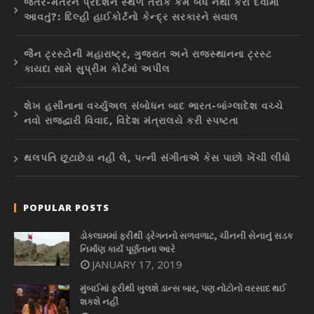
જંતર-મંતરને પ્રદર્શન સ્થળ તરીકે કેમ બંધ નથી કરી દેવામાં
આવતું?: દિલ્હી હાઈકોર્ટનો કેન્દ્ર સરકારને સવાલ
જૈન ટ્રસ્ટોની મહારાષ્ટ્ર, ગુજરાત અને રાજસ્થાનના ટ્રસ્ટ
કાયદા સામે સુપ્રીમ કોર્ટમાં અપીલ
શેખ હસીનાના વર્ચ્યુઅલ સંબોધન બાદ ભારત-બાંગ્લાદેશ વચ્ચે
નવો રાજદ્વારી વિવાદ, વિદેશ મંત્રાલયે કરી સ્પષ્ટતા
થલપતિ છૂટાછેડા નહીં લે, પત્ની સંગીતાએ કેસ પાછો ખેંચી લીધો
POPULAR POSTS
ડોકલામમાં ફરીથી ડ્રેગનનો સળવળાટ, ચીનની સેનાનું સડક
નિર્માણ કાર્ય પૂર્ણતાના આરે
JANUARY 17, 2019
મુંબઈમાં ફરીથી ખુલશે ડાન્સ બાર, પણ નોટોનો વરસાદ થઈ
શકશે નહીં