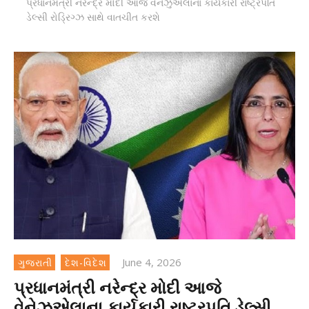
પ્રધાનમંત્રી નરેન્દ્ર મોદી આજે વેનેઝુએલાના કાર્યકારી રાષ્ટ્રપતિ
ડેલ્સી રોડ્રિગ્ઝ સાથે વાતચીત કરશે
June 4, 2026
ગુજરાતી
દેશ-વિદેશ
પ્રધાનમંત્રી નરેન્દ્ર મોદી આજે
વેનેઝુએલાના કાર્યકારી રાષ્ટ્રપતિ ડેલ્સી